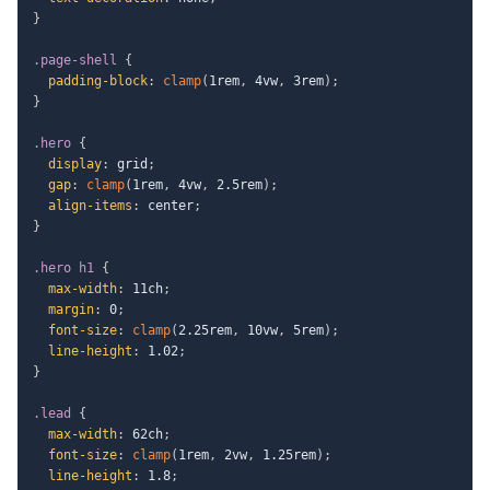
}
.page-shell
{
padding-block
:
clamp
(
1rem
,
 4vw
,
 3rem
)
;
}
.hero
{
display
:
 grid
;
gap
:
clamp
(
1rem
,
 4vw
,
 2.5rem
)
;
align-items
:
 center
;
}
.hero h1
{
max-width
:
 11ch
;
margin
:
 0
;
font-size
:
clamp
(
2.25rem
,
 10vw
,
 5rem
)
;
line-height
:
 1.02
;
}
.lead
{
max-width
:
 62ch
;
font-size
:
clamp
(
1rem
,
 2vw
,
 1.25rem
)
;
line-height
:
 1.8
;