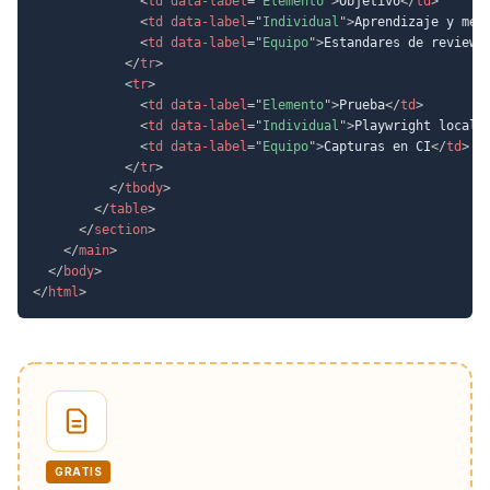
<
td
data-label
=
"
Elemento
"
>
Objetivo
</
td
>
<
td
data-label
=
"
Individual
"
>
Aprendizaje y mej
<
td
data-label
=
"
Equipo
"
>
Estandares de review 
</
tr
>
<
tr
>
<
td
data-label
=
"
Elemento
"
>
Prueba
</
td
>
<
td
data-label
=
"
Individual
"
>
Playwright local
<
<
td
data-label
=
"
Equipo
"
>
Capturas en CI
</
td
>
</
tr
>
</
tbody
>
</
table
>
</
section
>
</
main
>
</
body
>
</
html
>
GRATIS