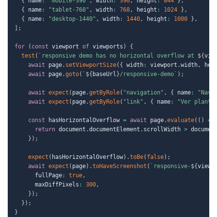
{
 name
:
"mobile-390"
,
 width
:
390
,
 height
:
844
}
,
{
 name
:
"tablet-768"
,
 width
:
768
,
 height
:
1024
}
,
{
 name
:
"desktop-1440"
,
 width
:
1440
,
 height
:
1000
}
,
]
;
for
(
const
 viewport 
of
 viewports
)
{
test
(
`
responsive demo has no horizontal overflow at 
${
vie
await
 page
.
setViewportSize
(
{
 width
:
 viewport
.
width
,
 hei
await
 page
.
goto
(
`
${
baseUrl
}
/responsive-demo
`
)
;
await
expect
(
page
.
getByRole
(
"navigation"
,
{
 name
:
"Nave
await
expect
(
page
.
getByRole
(
"link"
,
{
 name
:
"Ver planti
const
 hasHorizontalOverflow 
=
await
 page
.
evaluate
(
(
)
=>
return
 document
.
documentElement
.
scrollWidth 
>
 documen
}
)
;
expect
(
hasHorizontalOverflow
)
.
toBe
(
false
)
;
await
expect
(
page
)
.
toHaveScreenshot
(
`
responsive-
${
viewp
      fullPage
:
true
,
      maxDiffPixels
:
300
,
}
)
;
}
)
;
}