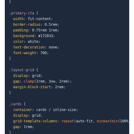
}
.primary-cta
{
width
:
 fit-content
;
border-radius
:
 0.5rem
;
padding
:
 0.75rem 1rem
;
background
:
 #172033
;
color
:
 white
;
text-decoration
:
 none
;
font-weight
:
 700
;
}
.layout-grid
{
display
:
 grid
;
gap
:
clamp
(
1rem
,
 3vw
,
 2rem
)
;
margin-block-start
:
 2rem
;
}
.cards
{
container
:
 cards / inline-size
;
display
:
 grid
;
grid-template-columns
:
repeat
(
auto-fit
,
minmax
(
min
(
100%
,
 
gap
:
 1rem
;
}