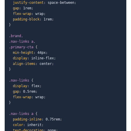
justify-content
:
 space-between
;
gap
:
 1rem
;
flex-wrap
:
 wrap
;
padding-block
:
 1rem
;
}
.brand,

.nav-links a,

.primary-cta
{
min-height
:
 44px
;
display
:
 inline-flex
;
align-items
:
 center
;
}
.nav-links
{
display
:
 flex
;
gap
:
 0.5rem
;
flex-wrap
:
 wrap
;
}
.nav-links a
{
padding-inline
:
 0.75rem
;
color
:
 inherit
;
text-decoration
:
 none
;