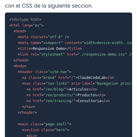
con el CSS de la siguiente seccion.
<!
doctype
html
>
<
html
lang
=
"
es
"
>
<
head
>
<
meta
charset
=
"
utf-8
"
/>
<
meta
name
=
"
viewport
"
content
=
"
width=device-width, init
<
title
>
Responsive Demo
</
title
>
<
link
rel
=
"
stylesheet
"
href
=
"
./responsive-demo.css
"
/>
</
head
>
<
body
>
<
header
class
=
"
site-nav
"
>
<
a
class
=
"
brand
"
href
=
"
/
"
>
ClaudeCodeLab
</
a
>
<
nav
class
=
"
nav-links
"
aria-label
=
"
Navegacion princip
<
a
href
=
"
/es/blog/
"
>
Articulos
</
a
>
<
a
href
=
"
/en/products/
"
>
Productos
</
a
>
<
a
href
=
"
/en/training/
"
>
Consultoria
</
a
>
</
nav
>
</
header
>
<
main
class
=
"
page-shell
"
>
<
section
class
=
"
hero
"
>
<
div
>