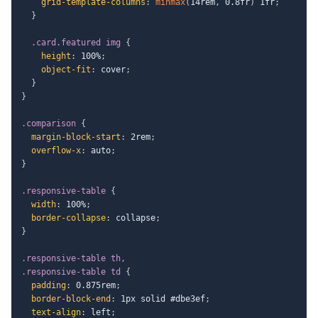
grid-template-columns
:
minmax
(
14rem
,
 0.8fr
)
 1fr
;
}
.card.featured img
{
height
:
 100%
;
object-fit
:
 cover
;
}
}
.comparison
{
margin-block-start
:
 2rem
;
overflow-x
:
 auto
;
}
.responsive-table
{
width
:
 100%
;
border-collapse
:
 collapse
;
}
.responsive-table th,

.responsive-table td
{
padding
:
 0.875rem
;
border-block-end
:
 1px solid #dbe3ef
;
text-align
:
 left
;