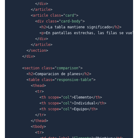
</
div
>
</
article
>
<
article
class
=
"
card
"
>
<
div
class
=
"
card-body
"
>
<
h2
>
La tabla mantiene significado
</
h2
>
<
p
>
En pantallas estrechas, las filas se vuelv
</
div
>
</
article
>
</
section
>
</
div
>
<
section
class
=
"
comparison
"
>
<
h2
>
Comparacion de planes
</
h2
>
<
table
class
=
"
responsive-table
"
>
<
thead
>
<
tr
>
<
th
scope
=
"
col
"
>
Elemento
</
th
>
<
th
scope
=
"
col
"
>
Individual
</
th
>
<
th
scope
=
"
col
"
>
Equipo
</
th
>
</
tr
>
</
thead
>
<
tbody
>
<
tr
>