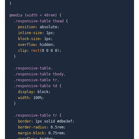
}
@media
(
width < 48rem
)
{
.responsive-table thead
{
position
:
 absolute
;
inline-size
:
 1px
;
block-size
:
 1px
;
overflow
:
 hidden
;
clip
:
rect
(
0 0 0 0
)
;
}
.responsive-table,

  .responsive-table tbody,

  .responsive-table tr,

  .responsive-table td
{
display
:
 block
;
width
:
 100%
;
}
.responsive-table tr
{
border
:
 1px solid #dbe3ef
;
border-radius
:
 0.5rem
;
margin-block
:
 0.75rem
;
overflow
:
 hidden
;