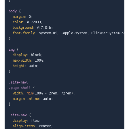
}
body
{
margin
:
 0
;
color
:
 #172033
;
background
:
 #f7f8fb
;
font-family
:
 system-ui
,
 -apple-system
,
 BlinkMacSystemFont
}
img
{
display
:
 block
;
max-width
:
 100%
;
height
:
 auto
;
}
.site-nav,

.page-shell
{
width
:
min
(
100% - 2rem
,
 72rem
)
;
margin-inline
:
 auto
;
}
.site-nav
{
display
:
 flex
;
align-items
:
 center
;