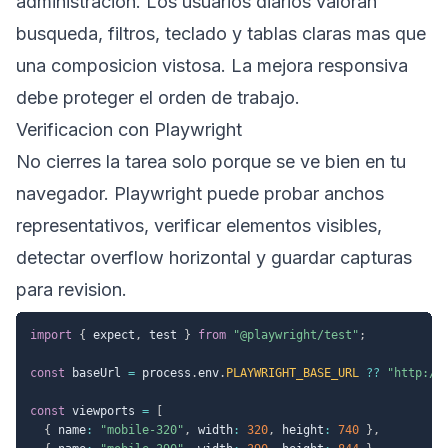
administracion. Los usuarios diarios valoran
busqueda, filtros, teclado y tablas claras mas que
una composicion vistosa. La mejora responsiva
debe proteger el orden de trabajo.
Verificacion con Playwright
No cierres la tarea solo porque se ve bien en tu
navegador. Playwright puede probar anchos
representativos, verificar elementos visibles,
detectar overflow horizontal y guardar capturas
para revision.
import
{
 expect
,
 test 
}
from
"@playwright/test"
;
const
 baseUrl 
=
 process
.
env
.
PLAYWRIGHT_BASE_URL
??
"http://
const
 viewports 
=
[
{
 name
:
"mobile-320"
,
 width
:
320
,
 height
:
740
}
,