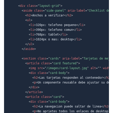
<
div
class
=
"
layout-grid
"
>
<
aside
class
=
"
side-panel
"
aria-label
=
"
Checklist de 
<
h2
>
Anchos a verificar
</
h2
>
<
ul
>
<
li
>
320px: telefono pequeno
</
li
>
<
li
>
390px: telefono comun
</
li
>
<
li
>
768px: tablet
</
li
>
<
li
>
1024px o mas: desktop
</
li
>
</
ul
>
</
aside
>
<
section
class
=
"
cards
"
aria-label
=
"
Tarjetas de mejo
<
article
class
=
"
card featured
"
>
<
img
src
=
"
/images/card-layout.jpg
"
alt
=
"
"
width
<
div
class
=
"
card-body
"
>
<
h2
>
Las tarjetas responden al contenedor
</
h2
>
<
p
>
Un componente reusable debe ajustar su den
</
div
>
</
article
>
<
article
class
=
"
card
"
>
<
div
class
=
"
card-body
"
>
<
h2
>
La navegacion puede saltar de linea
</
h2
>
<
p
>
No aprietes todos los enlaces de desktop e