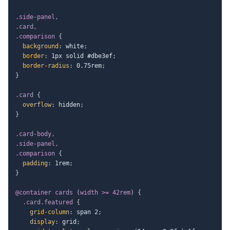
.side-panel,

.card,

.comparison
{
background
:
 white
;
border
:
 1px solid #dbe3ef
;
border-radius
:
 0.75rem
;
}
.card
{
overflow
:
 hidden
;
}
.card-body,

.side-panel,

.comparison
{
padding
:
 1rem
;
}
@container
 cards 
(
width >= 42rem
)
{
.card.featured
{
grid-column
:
 span 2
;
display
:
 grid
;