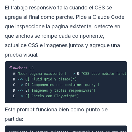
El trabajo responsivo falla cuando el CSS se
agrega al final como parche. Pide a Claude Code
que inspeccione la pagina existente, detecte en
que anchos se rompe cada componente,
actualice CSS e imagenes juntos y agregue una
prueba visual.
flowchart
 LR

  A
["Leer pagina existente"]
-->
 B
["CSS base mobile-first"]
  B 
-->
 C
["Fluid grid y clamp()"]
  C 
-->
 D
["Componentes con container query"]
  D 
-->
 E
["Imagenes y tablas responsivas"]
  E 
-->
 F
["Checks con Playwright"]
Este prompt funciona bien como punto de
partida: