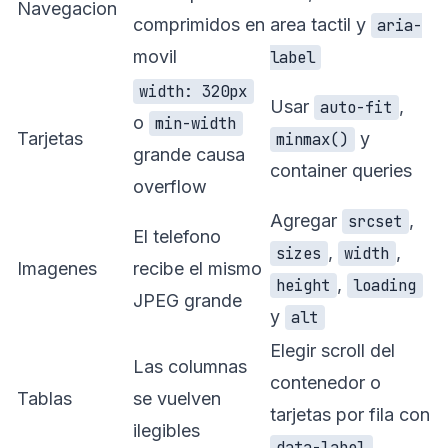
Navegacion
comprimidos en
area tactil y
aria-
movil
label
width: 320px
Usar
,
auto-fit
o
min-width
Tarjetas
y
minmax()
grande causa
container queries
overflow
Agregar
,
srcset
El telefono
,
,
sizes
width
Imagenes
recibe el mismo
,
height
loading
JPEG grande
y
alt
Elegir scroll del
Las columnas
contenedor o
Tablas
se vuelven
tarjetas por fila con
ilegibles
data-label