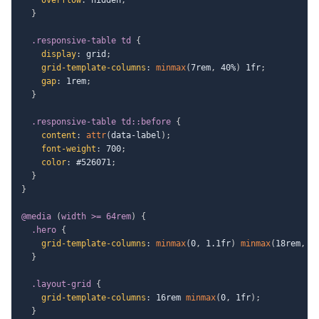
}
.responsive-table td
{
display
:
 grid
;
grid-template-columns
:
minmax
(
7rem
,
 40%
)
 1fr
;
gap
:
 1rem
;
}
.responsive-table td::before
{
content
:
attr
(
data-label
)
;
font-weight
:
 700
;
color
:
 #526071
;
}
}
@media
(
width >= 64rem
)
{
.hero
{
grid-template-columns
:
minmax
(
0
,
 1.1fr
)
minmax
(
18rem
,
 0
}
.layout-grid
{
grid-template-columns
:
 16rem 
minmax
(
0
,
 1fr
)
;
}