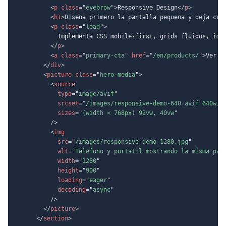
<
p
class
=
"
eyebrow
"
>
Responsive Design
</
p
>
<
h1
>
Disena primero la pantalla pequena y deja cre
<
p
class
=
"
lead
"
>
            Implementa CSS mobile-first, grids fluidos, imag
</
p
>
<
a
class
=
"
primary-cta
"
href
=
"
/en/products/
"
>
Ver p
</
div
>
<
picture
class
=
"
hero-media
"
>
<
source
type
=
"
image/avif
"
srcset
=
"
/images/responsive-demo-640.avif 640w, 
sizes
=
"
(width < 768px) 92vw, 40vw
"
/>
<
img
src
=
"
/images/responsive-demo-1280.jpg
"
alt
=
"
Telefono y portatil mostrando la misma pag
width
=
"
1280
"
height
=
"
900
"
loading
=
"
eager
"
decoding
=
"
async
"
/>
</
picture
>
</
section
>