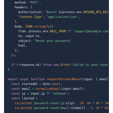
    method
:
"POST"
,
    headers
:
{
      Authorization
:
`
Bearer 
${
process
.
env
.
RESEND_API_KEY
}
`
"Content-Type"
:
"application/json"
,
}
,
    body
:
JSON
.
stringify
(
{
      from
:
 process
.
env
.
MAIL_FROM
??
"support@example.com"
,
      to
:
 input
.
to
,
      subject
:
"Reset your password"
,
      html
,
}
)
,
}
)
;
if
(
!
response
.
ok
)
throw
new
Error
(
`
Failed to send reset e
}
export
async
function
requestPasswordReset
(
input
:
{
 email
:
const
 startedAt 
=
 Date
.
now
(
)
;
const
 email 
=
normalizeEmail
(
input
.
email
)
;
const
 ip 
=
 input
.
ip 
??
"unknown"
;
const
 limited 
=
isLimited
(
`
password-reset:ip:
${
ip
}
`
,
20
,
60
*
60
*
1000
isLimited
(
`
password-reset:email:
${
email
}
`
,
5
,
15
*
60
*