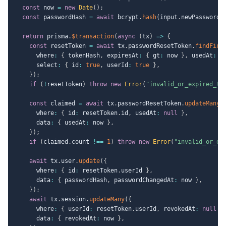
const
 now 
=
new
Date
(
)
;
const
 passwordHash 
=
await
 bcrypt
.
hash
(
input
.
newPassword
,
return
 prisma
.
$transaction
(
async
(
tx
)
=>
{
const
 resetToken 
=
await
 tx
.
passwordResetToken
.
findFirs
      where
:
{
 tokenHash
,
 expiresAt
:
{
 gt
:
 now 
}
,
 usedAt
:
n
      select
:
{
 id
:
true
,
 userId
:
true
}
,
}
)
;
if
(
!
resetToken
)
throw
new
Error
(
"invalid_or_expired_to
const
 claimed 
=
await
 tx
.
passwordResetToken
.
updateMany
(
      where
:
{
 id
:
 resetToken
.
id
,
 usedAt
:
null
}
,
      data
:
{
 usedAt
:
 now 
}
,
}
)
;
if
(
claimed
.
count 
!==
1
)
throw
new
Error
(
"invalid_or_ex
await
 tx
.
user
.
update
(
{
      where
:
{
 id
:
 resetToken
.
userId 
}
,
      data
:
{
 passwordHash
,
 passwordChangedAt
:
 now 
}
,
}
)
;
await
 tx
.
session
.
updateMany
(
{
      where
:
{
 userId
:
 resetToken
.
userId
,
 revokedAt
:
null
}
      data
:
{
 revokedAt
:
 now 
}
,