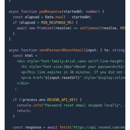
}
async
function
padResponse
(
startedAt
:
number
)
{
const
 elapsed 
=
 Date
.
now
(
)
-
 startedAt
;
if
(
elapsed 
<
MIN_RESPONSE_MS
)
{
await
new
Promise
(
(
resolve
)
=>
setTimeout
(
resolve
,
MIN_
}
}
async
function
sendPasswordResetEmail
(
input
:
{
 to
:
string
;
 
const
 html 
=
`
    <div style="font-family:Arial,sans-serif;line-height:1.6
      <h1 style="font-size:20px">Reset your password</h1>

      <p>This link expires in 30 minutes. If you did not req
      <p><a href="
${
input
.
resetUrl
}
" style="display:inline-
    </div>

`
;
if
(
!
process
.
env
.
RESEND_API_KEY
)
{
console
.
info
(
"Password reset email skipped locally"
,
{
 
return
;
}
const
 response 
=
await
fetch
(
"https://api.resend.com/emai