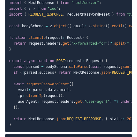
import
{
 NextResponse 
}
from
"next/server"
;
import
{
 z 
}
from
"zod"
;
import
{
REQUEST_RESPONSE
,
 requestPasswordReset 
}
from
"@/l
const
 bodySchema 
=
 z
.
object
(
{
 email
:
 z
.
string
(
)
.
email
(
)
.
max
function
clientIp
(
request
:
 Request
)
{
return
 request
.
headers
.
get
(
"x-forwarded-for"
)
?.
split
(
","
)
}
export
async
function
POST
(
request
:
 Request
)
{
const
 parsed 
=
 bodySchema
.
safeParse
(
await
 request
.
json
(
)
.
if
(
!
parsed
.
success
)
return
 NextResponse
.
json
(
REQUEST_RES
await
requestPasswordReset
(
{
    email
:
 parsed
.
data
.
email
,
    ip
:
clientIp
(
request
)
,
    userAgent
:
 request
.
headers
.
get
(
"user-agent"
)
??
undefin
}
)
;
return
 NextResponse
.
json
(
REQUEST_RESPONSE
,
{
 status
:
202
}