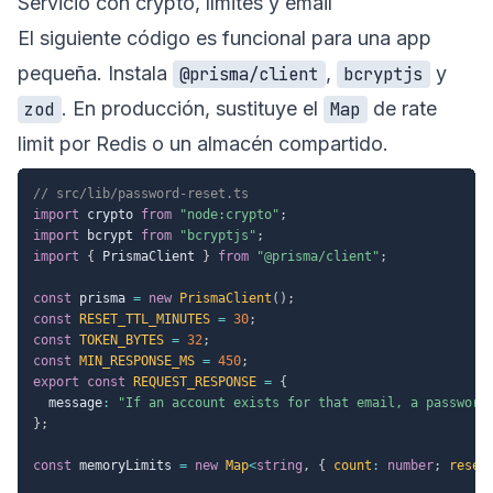
Servicio con crypto, límites y email
El siguiente código es funcional para una app
pequeña. Instala
,
y
@prisma/client
bcryptjs
. En producción, sustituye el
de rate
zod
Map
limit por Redis o un almacén compartido.
// src/lib/password-reset.ts
import
 crypto 
from
"node:crypto"
;
import
 bcrypt 
from
"bcryptjs"
;
import
{
 PrismaClient 
}
from
"@prisma/client"
;
const
 prisma 
=
new
PrismaClient
(
)
;
const
RESET_TTL_MINUTES
=
30
;
const
TOKEN_BYTES
=
32
;
const
MIN_RESPONSE_MS
=
450
;
export
const
REQUEST_RESPONSE
=
{
  message
:
"If an account exists for that email, a password
}
;
const
 memoryLimits 
=
new
Map
<
string
,
{
 count
:
number
;
 reset