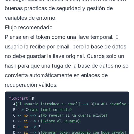
buenas prácticas de seguridad
y
gestión de
variables de entorno
.
Flujo recomendado
Piensa en el token como una llave temporal. El
usuario la recibe por email, pero la base de datos
no debe guardar la llave original. Guarda solo un
hash para que una fuga de la base de datos no se
convierta automáticamente en enlaces de
recuperación válidos.
flowchart
 TD

  A
[El usuario introduce su email]
-->
 B
[La API devuelve si
  B 
-->
 C
{rate limit correcto}
  C 
--
no
-->
 Z
[No revelar si la cuenta existe]
  C 
--
si
-->
 D
{Existe el usuario}
  D 
--
no
-->
 Z

  D 
--
si
-->
 E
[Generar token aleatorio con Node crypto]