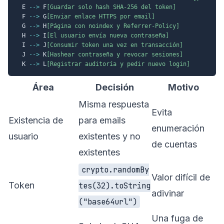
  E 
-->
 F
[Guardar solo hash SHA-256 del token]
  F 
-->
 G
[Enviar enlace HTTPS por email]
  G 
-->
 H
[Página con noindex y Referrer-Policy]
  H 
-->
 I
[El usuario envía nueva contraseña]
  I 
-->
 J
[Consumir token una vez en transacción]
  J 
-->
 K
[Hashear contraseña y revocar sesiones]
  K 
-->
 L
[Registrar auditoría y pedir nuevo login]
Área
Decisión
Motivo
Misma respuesta
Evita
Existencia de
para emails
enumeración
usuario
existentes y no
de cuentas
existentes
crypto.randomBy
Valor difícil de
Token
tes(32).toString
adivinar
("base64url")
Una fuga de