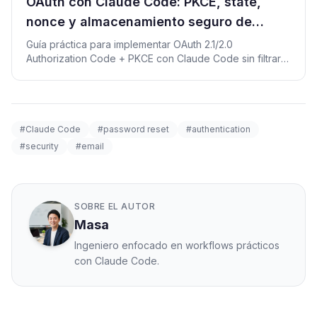
OAuth con Claude Code: PKCE, state,
nonce y almacenamiento seguro de
tokens
Guía práctica para implementar OAuth 2.1/2.0
Authorization Code + PKCE con Claude Code sin filtrar
secretos.
#Claude Code
#password reset
#authentication
#security
#email
SOBRE EL AUTOR
Masa
Ingeniero enfocado en workflows prácticos
con Claude Code.