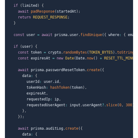
if
(
limited
)
{
await
padResponse
(
startedAt
)
;
return
REQUEST_RESPONSE
;
}
const
 user 
=
await
 prisma
.
user
.
findUnique
(
{
 where
:
{
 emai
if
(
user
)
{
const
 token 
=
 crypto
.
randomBytes
(
TOKEN_BYTES
)
.
toString
(
const
 expiresAt 
=
new
Date
(
Date
.
now
(
)
+
RESET_TTL_MINUT
await
 prisma
.
passwordResetToken
.
create
(
{
      data
:
{
        userId
:
 user
.
id
,
        tokenHash
:
hashToken
(
token
)
,
        expiresAt
,
        requestedIp
:
 ip
,
        requestedUserAgent
:
 input
.
userAgent
?.
slice
(
0
,
300
)
,
}
,
}
)
;
await
 prisma
.
auditLog
.
create
(
{
      data
:
{