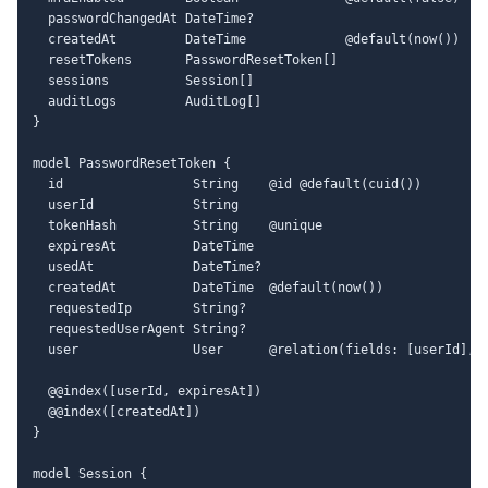
  passwordChangedAt DateTime?

  createdAt         DateTime             @default(now())

  resetTokens       PasswordResetToken[]

  sessions          Session[]

  auditLogs         AuditLog[]

}

model PasswordResetToken {

  id                 String    @id @default(cuid())

  userId             String

  tokenHash          String    @unique

  expiresAt          DateTime

  usedAt             DateTime?

  createdAt          DateTime  @default(now())

  requestedIp        String?

  requestedUserAgent String?

  user               User      @relation(fields: [userId], r
  @@index([userId, expiresAt])

  @@index([createdAt])

}

model Session {
