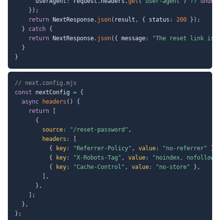
      userAgent
:
 request
.
headers
.
get
(
"user-agent"
)
??
undef
}
)
;
return
 NextResponse
.
json
(
result
,
{
 status
:
200
}
)
;
}
catch
{
return
 NextResponse
.
json
(
{
 message
:
"The reset link is 
}
}
// next.config.mjs
const
 nextConfig 
=
{
async
headers
(
)
{
return
[
{
source
:
"/reset-password"
,
headers
:
[
{
key
:
"Referrer-Policy"
,
value
:
"no-referrer"
}
,
{
key
:
"X-Robots-Tag"
,
value
:
"noindex, nofollow"
{
key
:
"Cache-Control"
,
value
:
"no-store"
}
,
]
,
}
,
]
;
}
,
}
;