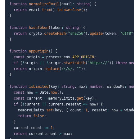
function
normalizeEmail
(
email
:
string
)
{
return
 email
.
trim
(
)
.
toLowerCase
(
)
;
}
function
hashToken
(
token
:
string
)
{
return
 crypto
.
createHash
(
"sha256"
)
.
update
(
token
,
"utf8"
)
.
}
function
appOrigin
(
)
{
const
 origin 
=
 process
.
env
.
APP_ORIGIN
;
if
(
!
origin 
||
!
origin
.
startsWith
(
"https://"
)
)
throw
new
return
 origin
.
replace
(
/
\/$
/
,
""
)
;
}
function
isLimited
(
key
:
string
,
 max
:
number
,
 windowMs
:
numb
const
 now 
=
 Date
.
now
(
)
;
const
 current 
=
 memoryLimits
.
get
(
key
)
;
if
(
!
current 
||
 current
.
resetAt 
<=
 now
)
{
    memoryLimits
.
set
(
key
,
{
 count
:
1
,
 resetAt
:
 now 
+
 window
return
false
;
}
  current
.
count 
+=
1
;
return
 current
.
count 
>
 max
;