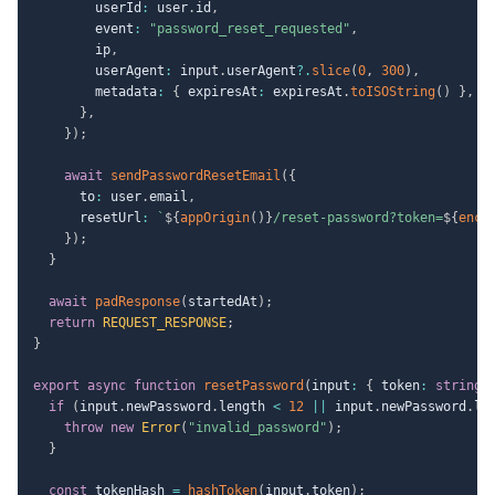
        userId
:
 user
.
id
,
        event
:
"password_reset_requested"
,
        ip
,
        userAgent
:
 input
.
userAgent
?.
slice
(
0
,
300
)
,
        metadata
:
{
 expiresAt
:
 expiresAt
.
toISOString
(
)
}
,
}
,
}
)
;
await
sendPasswordResetEmail
(
{
      to
:
 user
.
email
,
      resetUrl
:
`
${
appOrigin
(
)
}
/reset-password?token=
${
enco
}
)
;
}
await
padResponse
(
startedAt
)
;
return
REQUEST_RESPONSE
;
}
export
async
function
resetPassword
(
input
:
{
 token
:
string
;
if
(
input
.
newPassword
.
length 
<
12
||
 input
.
newPassword
.
le
throw
new
Error
(
"invalid_password"
)
;
}
const
 tokenHash 
=
hashToken
(
input
.
token
)
;