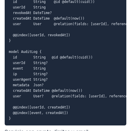
  id        String    @id @default(cuid())

  userId    String

  revokedAt DateTime?

  createdAt DateTime  @default(now())

  user      User      @relation(fields: [userId], references
  @@index([userId, revokedAt])

}

model AuditLog {

  id        String   @id @default(cuid())

  userId    String?

  event     String

  ip        String?

  userAgent String?

  metadata  Json?

  createdAt DateTime @default(now())

  user      User?    @relation(fields: [userId], references:
  @@index([userId, createdAt])

  @@index([event, createdAt])
