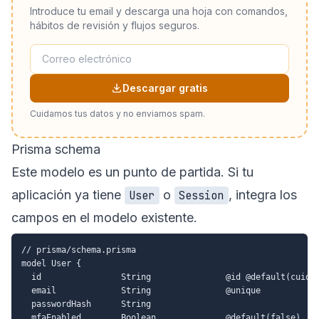
Introduce tu email y descarga una hoja con comandos,
hábitos de revisión y flujos seguros.
Descargar gratis
Cuidamos tus datos y no enviamos spam.
Prisma schema
Este modelo es un punto de partida. Si tu
aplicación ya tiene
o
, integra los
User
Session
campos en el modelo existente.
// prisma/schema.prisma

model User {

  id                String               @id @default(cuid()
  email             String               @unique

  passwordHash      String

  mfaEnabled        Boolean              @default(false)
