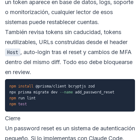
un token aparece en base de datos, logs, soporte
o monitorización, cualquier lector de esos
sistemas puede restablecer cuentas.
También revisa tokens sin caducidad, tokens
reutilizables, URLs construidas desde el header
, auto-login tras el reset y cambios de MFA
Host
dentro del mismo diff. Todo eso debe bloquearse
en review.
npm
install
 @prisma/client bcryptjs zod

npx prisma migrate dev 
--name
npm
npm
test
Cierre
Un password reset es un sistema de autenticación
pequeño. Si lo implementas con Claude Code,