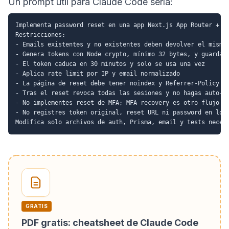
Un prompt útil para Claude Code sería:
Implementa password reset en una app Next.js App Router + Ty
Restricciones:

- Emails existentes y no existentes deben devolver el mismo 
- Genera tokens con Node crypto, mínimo 32 bytes, y guarda s
- El token caduca en 30 minutos y solo se usa una vez

- Aplica rate limit por IP y email normalizado

- La página de reset debe tener noindex y Referrer-Policy no
- Tras el reset revoca todas las sesiones y no hagas auto-lo
- No implementes reset de MFA; MFA recovery es otro flujo

- No registres token original, reset URL ni password en logs
GRATIS
PDF gratis: cheatsheet de Claude Code