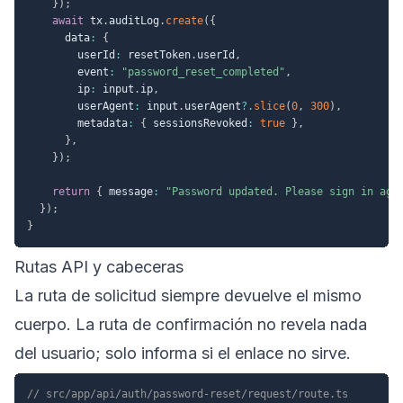
}
)
;
await
 tx
.
auditLog
.
create
(
{
      data
:
{
        userId
:
 resetToken
.
userId
,
        event
:
"password_reset_completed"
,
        ip
:
 input
.
ip
,
        userAgent
:
 input
.
userAgent
?.
slice
(
0
,
300
)
,
        metadata
:
{
 sessionsRevoked
:
true
}
,
}
,
}
)
;
return
{
 message
:
"Password updated. Please sign in aga
}
)
;
}
Rutas API y cabeceras
La ruta de solicitud siempre devuelve el mismo
cuerpo. La ruta de confirmación no revela nada
del usuario; solo informa si el enlace no sirve.
// src/app/api/auth/password-reset/request/route.ts