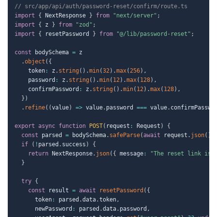
// src/app/api/auth/password-reset/confirm/route.ts
import
{
 NextResponse 
}
from
"next/server"
;
import
{
 z 
}
from
"zod"
;
import
{
 resetPassword 
}
from
"@/lib/password-reset"
;
const
 bodySchema 
=
 z

.
object
(
{
    token
:
 z
.
string
(
)
.
min
(
32
)
.
max
(
256
)
,
    password
:
 z
.
string
(
)
.
min
(
12
)
.
max
(
128
)
,
    confirmPassword
:
 z
.
string
(
)
.
min
(
12
)
.
max
(
128
)
,
}
)
.
refine
(
(
value
)
=>
 value
.
password 
===
 value
.
confirmPasswo
export
async
function
POST
(
request
:
 Request
)
{
const
 parsed 
=
 bodySchema
.
safeParse
(
await
 request
.
json
(
)
.
if
(
!
parsed
.
success
)
{
return
 NextResponse
.
json
(
{
 message
:
"The reset link is 
}
try
{
const
 result 
=
await
resetPassword
(
{
      token
:
 parsed
.
data
.
token
,
      newPassword
:
 parsed
.
data
.
password
,