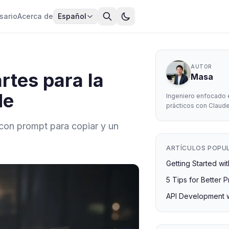
sario
Acerca de
Español
AUTOR
rtes para la
Masa
de
Ingeniero enfocado 
prácticos con Claud
, con prompt para copiar y un
ARTÍCULOS POPU
Getting Started w
5 Tips for Better 
API Development 