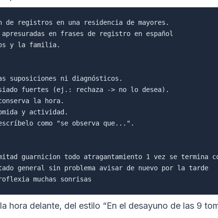
n de registros en una residencia de mayores.

 apresuradas en frases de registro en español

s y la familia.

as suposiciones ni diagnósticos.

siado fuertes (ej.: rechaza -> no lo desea).

onserva la hora.

mida y actividad.

escríbelo como "se observa que...".

mitad guarnicion todo atragantamiento 1 vez se termina co
tado general sin problema avisar de nuevo por la tarde

a hora delante, del estilo “En el desayuno de las 9 tom