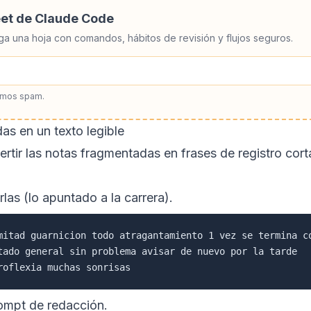
eet de Claude Code
ga una hoja con comandos, hábitos de revisión y flujos seguros.
amos spam.
as en un texto legible
rtir las notas fragmentadas en frases de registro cort
las (lo apuntado a la carrera).
mitad guarnicion todo atragantamiento 1 vez se termina co
tado general sin problema avisar de nuevo por la tarde

rompt de redacción.