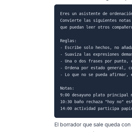
Eres un asistente de ordenació
Convierte las siguientes notas
que puedan leer otros compañero
Reglas:

- Escribe solo hechos, no añad
- Suaviza las expresiones dema
- Una o dos frases por punto, c
- Ordena por estado general, co
- Lo que no se pueda afirmar, 
Notas:

9:00 desayuno plato principal 
10:30 baño rechaza "hoy no" es
El borrador que sale queda con l