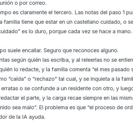
eunión o por correo.
empo es claramente el tercero. Las notas del paso 1 p
a familia tiene que estar en un castellano cuidado, o s
uidado” es lo duro, porque cada vez se hace a mano.
po suele encallar. Seguro que reconoces alguno.
tas según quién las escriba, y al releerlas no se entie
quién lo redacte, y la familia comenta “el mes pasado s
o “caída” o “rechazo” tal cual, y se inquieta a la fami
erratas o se confunde a un residente con otro, y luego
redactar el parte, y la carga recae siempre en las mis
enido sea malo”. El problema es que “el proceso de or
dor de la IA ayuda.