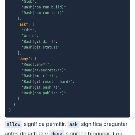
"Glob"
,
"Bash(npm run build)"
,
"Bash(npm run test)"
]
,
"ask"
:
[
"Edit"
,
"Write"
,
"Bash(git diff)"
,
"Bash(git status)"
]
,
"deny"
:
[
"Read(.env*)"
,
"Read(**/secrets/**)"
,
"Bash(rm -rf *)"
,
"Bash(git reset --hard)"
,
"Bash(git push *)"
,
"Bash(npm publish *)"
]
}
}
significa permitir,
significa preguntar
allow
ask
antes de actuar y
significa bloquear. Los
deny