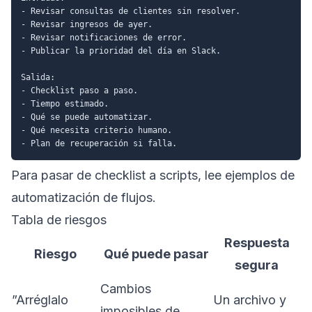
- Revisar consultas de clientes sin resolver.

- Revisar ingresos de ayer.

- Revisar notificaciones de error.

- Publicar la prioridad del día en Slack.

Salida:

- Checklist paso a paso.

- Tiempo estimado.

- Qué se puede automatizar.

- Qué necesita criterio humano.

Para pasar de checklist a scripts, lee
ejemplos de
automatización de flujos
.
Tabla de riesgos
Respuesta
Riesgo
Qué puede pasar
segura
Cambios
”Arréglalo
Un archivo y
imposibles de