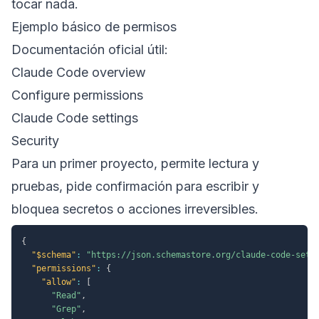
tocar nada.
Ejemplo básico de permisos
Documentación oficial útil:
Claude Code overview
Configure permissions
Claude Code settings
Security
Para un primer proyecto, permite lectura y
pruebas, pide confirmación para escribir y
bloquea secretos o acciones irreversibles.
{
"$schema"
:
"https://json.schemastore.org/claude-code-sett
"permissions"
:
{
"allow"
:
[
"Read"
,
"Grep"
,