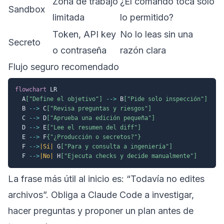
Zona de trabajo
¿El comando toca solo
Sandbox
limitada
lo permitido?
Token, API key
No lo leas sin una
Secreto
o contraseña
razón clara
Flujo seguro recomendado
flowchart
 LR

  A
["Define el objetivo"]
-->
 B
["Pide solo inspección"]
  B 
-->
 C
["Revisa preguntas y riesgos"]
  C 
-->
 D
["Aprueba una edición pequeña"]
  D 
-->
 E
["Lee el resumen del diff"]
  E 
-->
 F
{"¿Producción o secretos?"}
  F 
-->
|Sí|
 G
["Para y consulta a ingeniería"]
  F 
-->
|No|
 H
["Ejecuta checks y decide manualmente"]
La frase más útil al inicio es: “Todavía no edites
archivos”. Obliga a Claude Code a investigar,
hacer preguntas y proponer un plan antes de