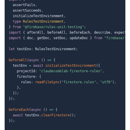
  assertFails
,
  assertSucceeds
,
  initializeTestEnvironment
,
type
RulesTestEnvironment
,
}
from
"@firebase/rules-unit-testing"
;
import
{
 afterAll
,
 beforeAll
,
 beforeEach
,
 describe
,
 expect
,
import
{
 doc
,
 getDoc
,
 setDoc
,
 updateDoc 
}
from
"firebase/fi
let
 testEnv
:
 RulesTestEnvironment
;
beforeAll
(
async
(
)
=>
{
  testEnv 
=
await
initializeTestEnvironment
(
{
    projectId
:
"claudecodelab-firestore-rules"
,
    firestore
:
{
      rules
:
readFileSync
(
"firestore.rules"
,
"utf8"
)
,
}
,
}
)
;
}
)
;
beforeEach
(
async
(
)
=>
{
await
 testEnv
.
clearFirestore
(
)
;
}
)
;