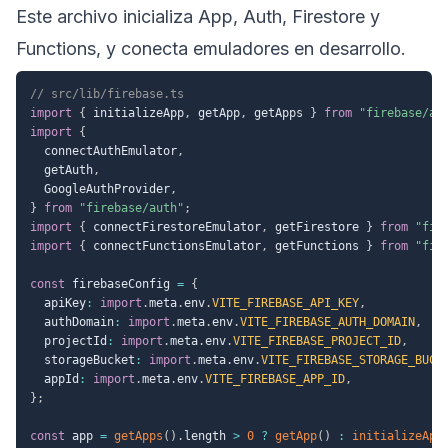
Este archivo inicializa App, Auth, Firestore y
Functions, y conecta emuladores en desarrollo.
// src/lib/firebase.ts
import
{
 initializeApp
,
 getApp
,
 getApps 
}
from
"firebase/ap
import
{
  connectAuthEmulator
,
  getAuth
,
  GoogleAuthProvider
,
}
from
"firebase/auth"
;
import
{
 connectFirestoreEmulator
,
 getFirestore 
}
from
"fir
import
{
 connectFunctionsEmulator
,
 getFunctions 
}
from
"fir
const
 firebaseConfig 
=
{
  apiKey
:
import
.
meta
.
env
.
VITE_FIREBASE_API_KEY
,
  authDomain
:
import
.
meta
.
env
.
VITE_FIREBASE_AUTH_DOMAIN
,
  projectId
:
import
.
meta
.
env
.
VITE_FIREBASE_PROJECT_ID
,
  storageBucket
:
import
.
meta
.
env
.
VITE_FIREBASE_STORAGE_BUCK
  appId
:
import
.
meta
.
env
.
VITE_FIREBASE_APP_ID
,
}
;
const
 app 
=
getApps
(
)
.
length 
>
0
?
getApp
(
)
:
initializeApp