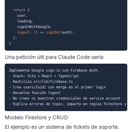
return
{
    user
,
    loading
,
    signInWithGoogle
,
logout
:
(
)
=>
signOut
(
auth
)
,
}
;
}
Una petición útil para Claude Code sería:
Implementa Google sign-in con Firebase Auth.

- Stack: Vite + React + TypeScript

- Reutiliza src/lib/firebase.ts

- Crea users/{uid} con merge en el primer login

- Devuelve función logout

- No crees ni muestres credenciales de service account

Modelo Firestore y CRUD
El ejemplo es un sistema de tickets de soporte.