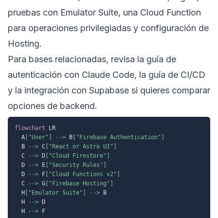
pruebas con Emulator Suite, una Cloud Function
para operaciones privilegiadas y configuración de
Hosting.
Para bases relacionadas, revisa la
guía de
autenticación con Claude Code
, la
guía de CI/CD
y la
integración con Supabase
si quieres comparar
opciones de backend.
flowchart
 LR

  A
["User"]
-->
 B
["Firebase Authentication"]
  B 
-->
 C
["React or Astro UI"]
  C 
-->
 D
["Cloud Firestore"]
  D 
-->
 E
["Security Rules"]
  D 
-->
 F
["Cloud Functions v2"]
  C 
-->
 G
["Firebase Hosting"]
  H
["Emulator Suite"]
-->
 B

  H 
-->
 D

  H 
-->