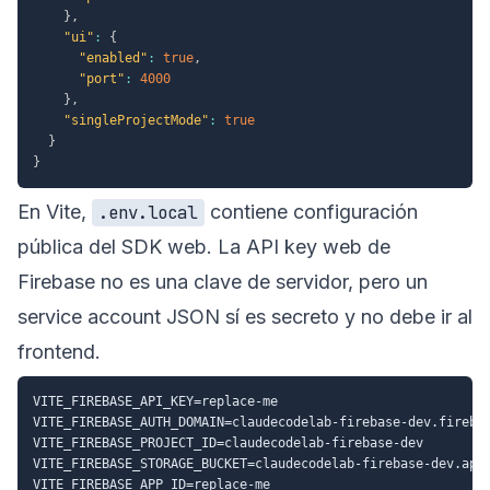
}
,
"ui"
:
{
"enabled"
:
true
,
"port"
:
4000
}
,
"singleProjectMode"
:
true
}
}
En Vite,
contiene configuración
.env.local
pública del SDK web. La API key web de
Firebase no es una clave de servidor, pero un
service account JSON sí es secreto y no debe ir al
frontend.
VITE_FIREBASE_API_KEY=replace-me

VITE_FIREBASE_AUTH_DOMAIN=claudecodelab-firebase-dev.firebas
VITE_FIREBASE_PROJECT_ID=claudecodelab-firebase-dev

VITE_FIREBASE_STORAGE_BUCKET=claudecodelab-firebase-dev.apps
VITE_FIREBASE_APP_ID=replace-me
