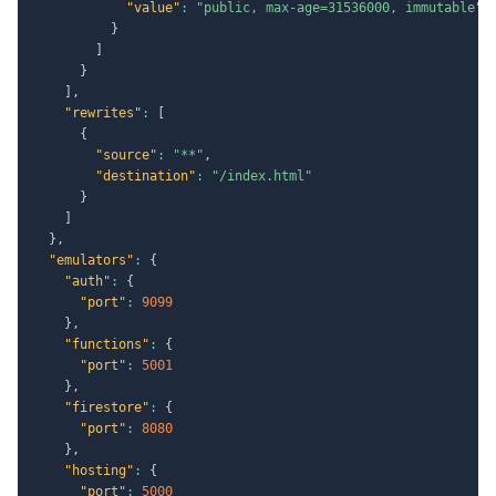
"value"
:
"public, max-age=31536000, immutable"
}
]
}
]
,
"rewrites"
:
[
{
"source"
:
"**"
,
"destination"
:
"/index.html"
}
]
}
,
"emulators"
:
{
"auth"
:
{
"port"
:
9099
}
,
"functions"
:
{
"port"
:
5001
}
,
"firestore"
:
{
"port"
:
8080
}
,
"hosting"
:
{
"port"
:
5000