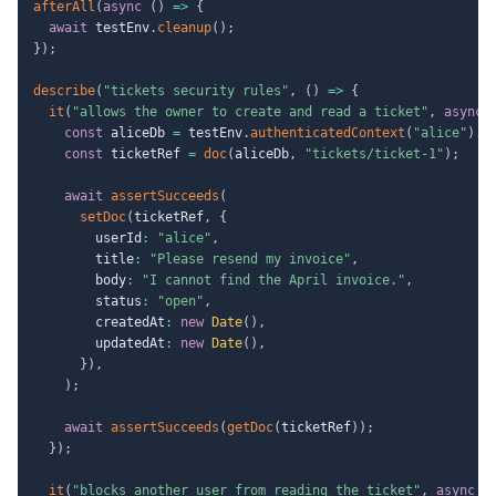
afterAll
(
async
(
)
=>
{
await
 testEnv
.
cleanup
(
)
;
}
)
;
describe
(
"tickets security rules"
,
(
)
=>
{
it
(
"allows the owner to create and read a ticket"
,
async
const
 aliceDb 
=
 testEnv
.
authenticatedContext
(
"alice"
)
.
f
const
 ticketRef 
=
doc
(
aliceDb
,
"tickets/ticket-1"
)
;
await
assertSucceeds
(
setDoc
(
ticketRef
,
{
        userId
:
"alice"
,
        title
:
"Please resend my invoice"
,
        body
:
"I cannot find the April invoice."
,
        status
:
"open"
,
        createdAt
:
new
Date
(
)
,
        updatedAt
:
new
Date
(
)
,
}
)
,
)
;
await
assertSucceeds
(
getDoc
(
ticketRef
)
)
;
}
)
;
it
(
"blocks another user from reading the ticket"
,
async
(