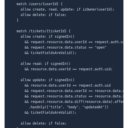
    match /users/{userId} {

      allow create, read, update: if isOwner(userId);

      allow delete: if false;

    }

    match /tickets/{ticketId} {

      allow create: if signedIn()

        && request.resource.data.userId == request.auth.uid

        && request.resource.data.status == "open"

        && ticketFieldsAreValid();

      allow read: if signedIn()

        && resource.data.userId == request.auth.uid;

      allow update: if signedIn()

        && resource.data.userId == request.auth.uid

        && request.resource.data.userId == resource.data.use
        && request.resource.data.status == resource.data.sta
        && request.resource.data.diff(resource.data).affecte
          .hasOnly(["title", "body", "updatedAt"])

        && ticketFieldsAreValid();

      allow delete: if false;
