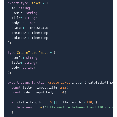
export
type
Ticket
=
{
  id
:
string
;
  userId
:
string
;
  title
:
string
;
  body
:
string
;
  status
:
 TicketStatus
;
  createdAt
:
 Timestamp
;
  updatedAt
:
 Timestamp
;
}
;
type
CreateTicketInput
=
{
  userId
:
string
;
  title
:
string
;
  body
:
string
;
}
;
export
async
function
createTicket
(
input
:
 CreateTicketInput
const
 title 
=
 input
.
title
.
trim
(
)
;
const
 body 
=
 input
.
body
.
trim
(
)
;
if
(
title
.
length 
===
0
||
 title
.
length 
>
120
)
{
throw
new
Error
(
"Title must be between 1 and 120 charac
}