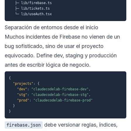
   ├─ lib/firebase.ts

   ├─ lib/tickets.ts

Separación de entornos desde el inicio
Muchos incidentes de Firebase no vienen de un
bug sofisticado, sino de usar el proyecto
equivocado. Define dev, staging y producción
antes de escribir lógica de negocio.
{
"projects"
:
{
"dev"
:
"claudecodelab-firebase-dev"
,
"stg"
:
"claudecodelab-firebase-stg"
,
"prod"
:
"claudecodelab-firebase-prod"
}
}
debe versionar reglas, índices,
firebase.json