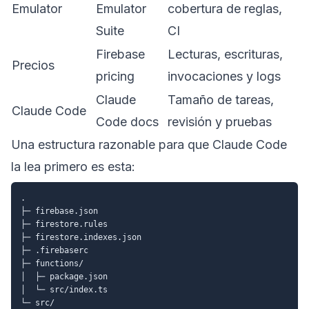
Emulator
Emulator
cobertura de reglas,
Suite
CI
Firebase
Lecturas, escrituras,
Precios
pricing
invocaciones y logs
Claude
Tamaño de tareas,
Claude Code
Code docs
revisión y pruebas
Una estructura razonable para que Claude Code
la lea primero es esta:
.

├─ firebase.json

├─ firestore.rules

├─ firestore.indexes.json

├─ .firebaserc

├─ functions/

│  ├─ package.json

│  └─ src/index.ts

└─ src/
