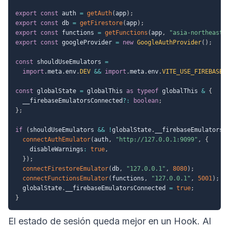
export
const
 auth 
=
getAuth
(
app
)
;
export
const
 db 
=
getFirestore
(
app
)
;
export
const
 functions 
=
getFunctions
(
app
,
"asia-northeast1
export
const
 googleProvider 
=
new
GoogleAuthProvider
(
)
;
const
 shouldUseEmulators 
=
import
.
meta
.
env
.
DEV
&&
import
.
meta
.
env
.
VITE_USE_FIREBASE_
const
 globalState 
=
 globalThis 
as
typeof
 globalThis 
&
{
  __firebaseEmulatorsConnected
?
:
boolean
;
}
;
if
(
shouldUseEmulators 
&&
!
globalState
.
__firebaseEmulatorsC
connectAuthEmulator
(
auth
,
"http://127.0.0.1:9099"
,
{
    disableWarnings
:
true
,
}
)
;
connectFirestoreEmulator
(
db
,
"127.0.0.1"
,
8080
)
;
connectFunctionsEmulator
(
functions
,
"127.0.0.1"
,
5001
)
;
  globalState
.
__firebaseEmulatorsConnected 
=
true
;
}
El estado de sesión queda mejor en un Hook. Al