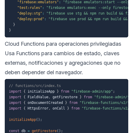
"firebase:emulators"
:
"firebase emulators:start --only 
"test:rules"
:
"firebase emulators:exec --only firestore
"deploy:stg"
:
"firebase use stg && npm run build && fir
"deploy:prod"
:
"firebase use prod && npm run build && f
}
}
Cloud Functions para operaciones privilegiadas
Usa Functions para cambios de estado, claves
externas, notificaciones y agregaciones que no
deben depender del navegador.
// functions/src/index.ts
import
{
 initializeApp 
}
from
"firebase-admin/app"
;
import
{
 FieldValue
,
 getFirestore 
}
from
"firebase-admin/fi
import
{
 onDocumentCreated 
}
from
"firebase-functions/v2/fi
import
{
 HttpsError
,
 onCall 
}
from
"firebase-functions/v2/h
initializeApp
(
)
;
const
 db 
=
getFirestore
(
)
;