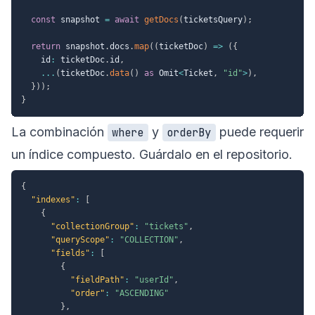
const
 snapshot 
=
await
getDocs
(
ticketsQuery
)
;
return
 snapshot
.
docs
.
map
(
(
ticketDoc
)
=>
(
{
    id
:
 ticketDoc
.
id
,
...
(
ticketDoc
.
data
(
)
as
 Omit
<
Ticket
,
"id"
>
)
,
}
)
)
;
}
La combinación
y
puede requerir
where
orderBy
un índice compuesto. Guárdalo en el repositorio.
{
"indexes"
:
[
{
"collectionGroup"
:
"tickets"
,
"queryScope"
:
"COLLECTION"
,
"fields"
:
[
{
"fieldPath"
:
"userId"
,
"order"
:
"ASCENDING"
}
,