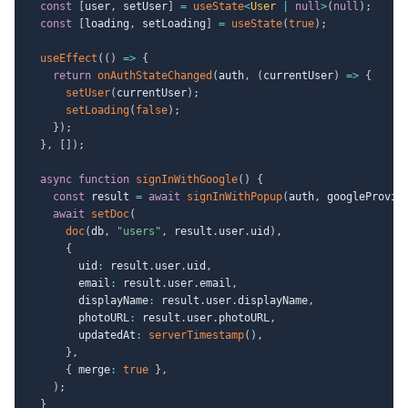
const
[
user
,
 setUser
]
=
useState
<
User 
|
null
>
(
null
)
;
const
[
loading
,
 setLoading
]
=
useState
(
true
)
;
useEffect
(
(
)
=>
{
return
onAuthStateChanged
(
auth
,
(
currentUser
)
=>
{
setUser
(
currentUser
)
;
setLoading
(
false
)
;
}
)
;
}
,
[
]
)
;
async
function
signInWithGoogle
(
)
{
const
 result 
=
await
signInWithPopup
(
auth
,
 googleProvid
await
setDoc
(
doc
(
db
,
"users"
,
 result
.
user
.
uid
)
,
{
        uid
:
 result
.
user
.
uid
,
        email
:
 result
.
user
.
email
,
        displayName
:
 result
.
user
.
displayName
,
        photoURL
:
 result
.
user
.
photoURL
,
        updatedAt
:
serverTimestamp
(
)
,
}
,
{
 merge
:
true
}
,
)
;
}