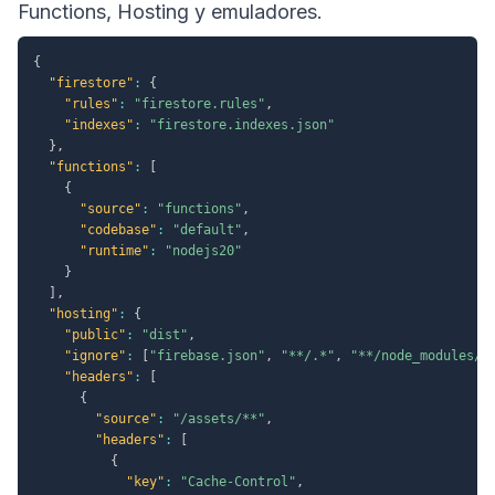
Functions, Hosting y emuladores.
{
"firestore"
:
{
"rules"
:
"firestore.rules"
,
"indexes"
:
"firestore.indexes.json"
}
,
"functions"
:
[
{
"source"
:
"functions"
,
"codebase"
:
"default"
,
"runtime"
:
"nodejs20"
}
]
,
"hosting"
:
{
"public"
:
"dist"
,
"ignore"
:
[
"firebase.json"
,
"**/.*"
,
"**/node_modules/*
"headers"
:
[
{
"source"
:
"/assets/**"
,
"headers"
:
[
{
"key"
:
"Cache-Control"
,