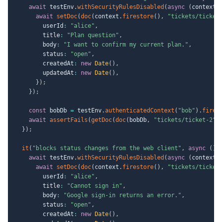
await
 testEnv
.
withSecurityRulesDisabled
(
async
(
context
)
await
setDoc
(
doc
(
context
.
firestore
(
)
,
"tickets/ticket
        userId
:
"alice"
,
        title
:
"Plan question"
,
        body
:
"I want to confirm my current plan."
,
        status
:
"open"
,
        createdAt
:
new
Date
(
)
,
        updatedAt
:
new
Date
(
)
,
}
)
;
}
)
;
const
 bobDb 
=
 testEnv
.
authenticatedContext
(
"bob"
)
.
fires
await
assertFails
(
getDoc
(
doc
(
bobDb
,
"tickets/ticket-2"
)
}
)
;
it
(
"blocks status changes from the web client"
,
async
(
)
await
 testEnv
.
withSecurityRulesDisabled
(
async
(
context
)
await
setDoc
(
doc
(
context
.
firestore
(
)
,
"tickets/ticket
        userId
:
"alice"
,
        title
:
"Cannot sign in"
,
        body
:
"Google sign-in returns an error."
,
        status
:
"open"
,
        createdAt
:
new
Date
(
)
,