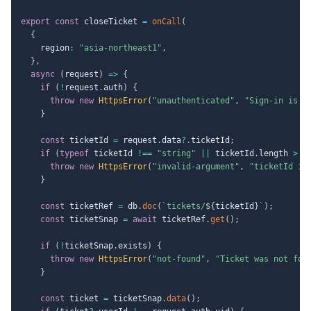
export
const
 closeTicket 
=
onCall
(
{
    region
:
"asia-northeast1"
,
}
,
async
(
request
)
=>
{
if
(
!
request
.
auth
)
{
throw
new
HttpsError
(
"unauthenticated"
,
"Sign-in is r
}
const
 ticketId 
=
 request
.
data
?.
ticketId
;
if
(
typeof
 ticketId 
!==
"string"
||
 ticketId
.
length 
>
1
throw
new
HttpsError
(
"invalid-argument"
,
"ticketId is
}
const
 ticketRef 
=
 db
.
doc
(
`
tickets/
${
ticketId
}
`
)
;
const
 ticketSnap 
=
await
 ticketRef
.
get
(
)
;
if
(
!
ticketSnap
.
exists
)
{
throw
new
HttpsError
(
"not-found"
,
"Ticket was not fou
}
const
 ticket 
=
 ticketSnap
.
data
(
)
;