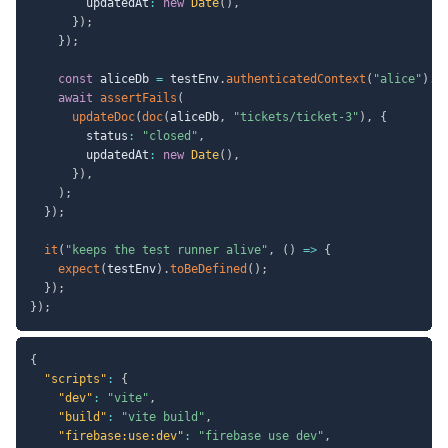
        updatedAt
:
new
Date
(
)
,
}
)
;
}
)
;
const
 aliceDb 
=
 testEnv
.
authenticatedContext
(
"alice"
)
.
f
await
assertFails
(
updateDoc
(
doc
(
aliceDb
,
"tickets/ticket-3"
)
,
{
        status
:
"closed"
,
        updatedAt
:
new
Date
(
)
,
}
)
,
)
;
}
)
;
it
(
"keeps the test runner alive"
,
(
)
=>
{
expect
(
testEnv
)
.
toBeDefined
(
)
;
}
)
;
}
)
;
{
"scripts"
:
{
"dev"
:
"vite"
,
"build"
:
"vite build"
,
"firebase:use:dev"
:
"firebase use dev"
,