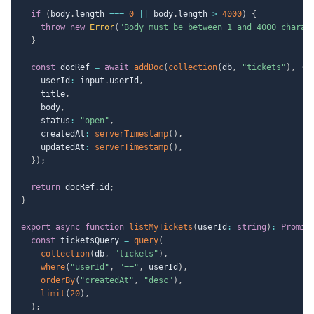
if
(
body
.
length 
===
0
||
 body
.
length 
>
4000
)
{
throw
new
Error
(
"Body must be between 1 and 4000 charac
}
const
 docRef 
=
await
addDoc
(
collection
(
db
,
"tickets"
)
,
{
    userId
:
 input
.
userId
,
    title
,
    body
,
    status
:
"open"
,
    createdAt
:
serverTimestamp
(
)
,
    updatedAt
:
serverTimestamp
(
)
,
}
)
;
return
 docRef
.
id
;
}
export
async
function
listMyTickets
(
userId
:
string
)
:
Promis
const
 ticketsQuery 
=
query
(
collection
(
db
,
"tickets"
)
,
where
(
"userId"
,
"=="
,
 userId
)
,
orderBy
(
"createdAt"
,
"desc"
)
,
limit
(
20
)
,
)
;