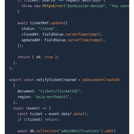
if
(
ticket
?.
userId 
!==
 request
.
auth
.
uid
)
{
throw
new
HttpsError
(
"permission-denied"
,
"You cannot
}
await
 ticketRef
.
update
(
{
      status
:
"closed"
,
      closedAt
:
 FieldValue
.
serverTimestamp
(
)
,
      updatedAt
:
 FieldValue
.
serverTimestamp
(
)
,
}
)
;
return
{
 ok
:
true
}
;
}
,
)
;
export
const
 notifyTicketCreated 
=
onDocumentCreated
(
{
    document
:
"tickets/{ticketId}"
,
    region
:
"asia-northeast1"
,
}
,
async
(
event
)
=>
{
const
 ticket 
=
 event
.
data
?.
data
(
)
;
if
(
!
ticket
)
return
;
await
 db
.
collection
(
"adminNotifications"
)
.
add
(
{