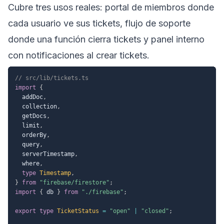
Cubre tres usos reales: portal de miembros donde
cada usuario ve sus tickets, flujo de soporte
donde una función cierra tickets y panel interno
con notificaciones al crear tickets.
// src/lib/tickets.ts
import
{
  addDoc
,
  collection
,
  getDocs
,
  limit
,
  orderBy
,
  query
,
  serverTimestamp
,
  where
,
type
Timestamp
,
}
from
"firebase/firestore"
;
import
{
 db 
}
from
"./firebase"
;
export
type
TicketStatus
=
"open"
|
"closed"
;