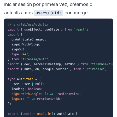
iniciar sesión por primera vez, creamos o
actualizamos
con merge.
users/{uid}
// src/lib/useAuth.tsx
import
{
 useEffect
,
 useState 
}
from
"react"
;
import
{
  onAuthStateChanged
,
  signInWithPopup
,
  signOut
,
type
User
,
}
from
"firebase/auth"
;
import
{
 doc
,
 serverTimestamp
,
 setDoc 
}
from
"firebase/fire
import
{
 auth
,
 db
,
 googleProvider 
}
from
"./firebase"
;
type
AuthState
=
{
  user
:
 User 
|
null
;
  loading
:
boolean
;
signInWithGoogle
:
(
)
=>
Promise
<
void
>
;
logout
:
(
)
=>
Promise
<
void
>
;
}
;
export
function
useAuth
(
)
:
 AuthState 
{