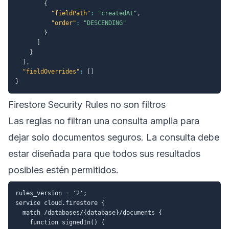
{
"fieldPath"
:
"createdAt"
,
"order"
:
"DESCENDING"
}
]
}
]
,
"fieldOverrides"
:
[
]
}
Firestore Security Rules no son filtros
Las reglas no filtran una consulta amplia para
dejar solo documentos seguros. La consulta debe
estar diseñada para que todos sus resultados
posibles estén permitidos.
rules_version = '2';

service cloud.firestore {

  match /databases/{database}/documents {

    function signedIn() {
