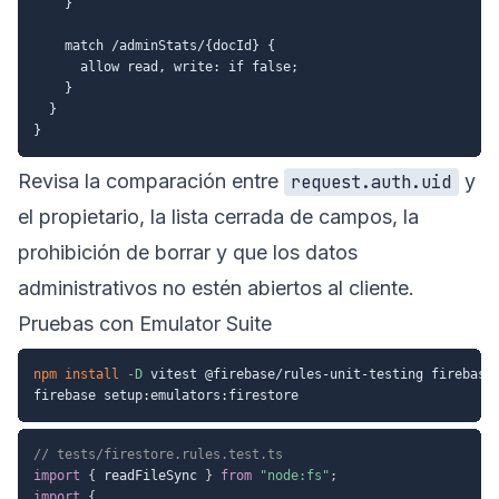
    }

    match /adminStats/{docId} {

      allow read, write: if false;

    }

  }

Revisa la comparación entre
y
request.auth.uid
el propietario, la lista cerrada de campos, la
prohibición de borrar y que los datos
administrativos no estén abiertos al cliente.
Pruebas con Emulator Suite
npm
install
-D
 vitest @firebase/rules-unit-testing firebase

// tests/firestore.rules.test.ts
import
{
 readFileSync 
}
from
"node:fs"
;
import
{