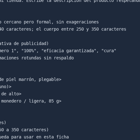
mi tienda. Escribe la descripción del producto respetando
o cercano pero formal, sin exageraciones

40 caracteres; el cuerpo entre 250 y 350 caracteres

tiva de publicidad)

mero 1", "100%", "eficacia garantizada", "cura"

aciones rotundas sin respaldo

e piel marrón, plegable>

no)>

de alto>

monedero / ligera, 85 g>

s)

0 a 350 caracteres)
