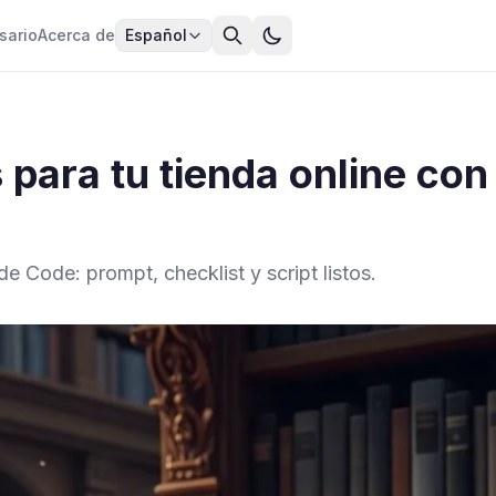
sario
Acerca de
Español
 para tu tienda online co
e Code: prompt, checklist y script listos.