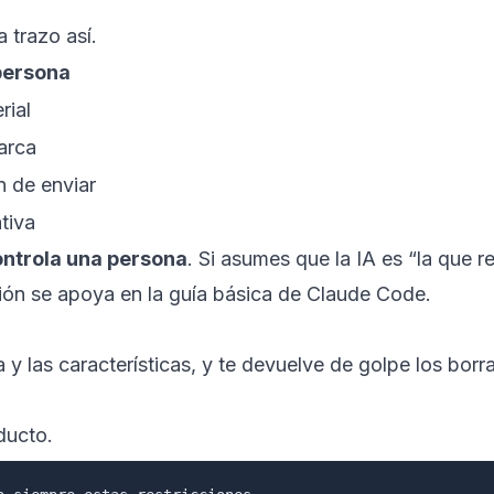
 trazo así.
persona
rial
marca
 de enviar
tiva
ontrola una persona
. Si asumes que la IA es “la que 
ción se apoya en la
guía básica de Claude Code
.
la y las características, y te devuelve de golpe los bor
ducto.