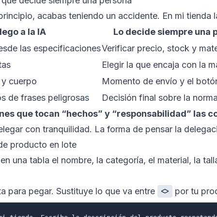
 qué decide siempre una persona
principio, acabas teniendo un accidente. En mi tienda la
lego a la IA
Lo decide siempre una 
esde las especificaciones
Verificar precio, stock y mate
tas
Elegir la que encaja con la 
 y cuerpo
Momento de envío y el botón
s de frases peligrosas
Decisión final sobre la norma
ones que tocan “hechos” y “responsabilidad” las c
elegar con tranquilidad. La forma de pensar la delega
de producto en lote
n una tabla el nombre, la categoría, el material, la tal
sta para pegar. Sustituye lo que va entre
por tu pro
<>