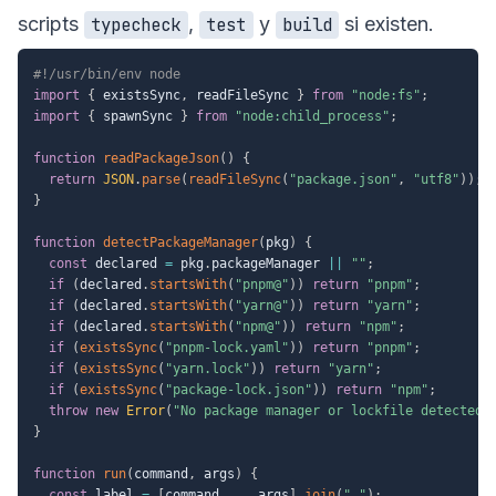
scripts
,
y
si existen.
typecheck
test
build
#!/usr/bin/env node
import
{
 existsSync
,
 readFileSync 
}
from
"node:fs"
;
import
{
 spawnSync 
}
from
"node:child_process"
;
function
readPackageJson
(
)
{
return
JSON
.
parse
(
readFileSync
(
"package.json"
,
"utf8"
)
)
;
}
function
detectPackageManager
(
pkg
)
{
const
 declared 
=
 pkg
.
packageManager 
||
""
;
if
(
declared
.
startsWith
(
"pnpm@"
)
)
return
"pnpm"
;
if
(
declared
.
startsWith
(
"yarn@"
)
)
return
"yarn"
;
if
(
declared
.
startsWith
(
"npm@"
)
)
return
"npm"
;
if
(
existsSync
(
"pnpm-lock.yaml"
)
)
return
"pnpm"
;
if
(
existsSync
(
"yarn.lock"
)
)
return
"yarn"
;
if
(
existsSync
(
"package-lock.json"
)
)
return
"npm"
;
throw
new
Error
(
"No package manager or lockfile detected.
}
function
run
(
command
,
 args
)
{
const
 label 
=
[
command
,
...
args
]
.
join
(
" "
)
;