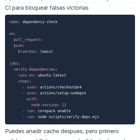
CI para bloquear falsas victorias
name
:
 dependency
-
check

on
:
pull_request
:
push
:
branches
:
[
main
]
jobs
:
verify-dependencies
:
runs-on
:
 ubuntu
-
latest

steps
:
-
uses
:
 actions/checkout@v4

-
uses
:
 actions/setup
-
node@v4

with
:
node-version
:
22
-
run
:
 corepack enable

-
run
:
 node scripts/verify
-
Puedes anadir cache despues, pero primero