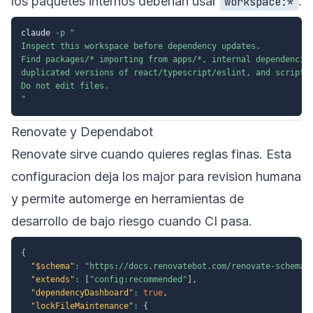
los paquetes internos deberian usar
.
workspace:*
claude 
-p
"

Inspect this workspace before dependency updates.

Find packages/* importing from apps/*, internal dependencies
duplicated versions of react/typescript/eslint, and scripts 
Do not edit files.

"
Renovate y Dependabot
Renovate sirve cuando quieres reglas finas. Esta
configuracion deja los major para revision humana
y permite automerge en herramientas de
desarrollo de bajo riesgo cuando CI pasa.
{
"$schema"
:
"https://docs.renovatebot.com/renovate-schema.
"extends"
:
[
"config:recommended"
]
,
"dependencyDashboard"
:
true
,
"lockFileMaintenance"
:
{