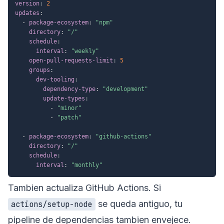
version
:
2
updates
:
-
package-ecosystem
:
"npm"
directory
:
"/"
schedule
:
interval
:
"weekly"
open-pull-requests-limit
:
5
groups
:
dev-tooling
:
dependency-type
:
"development"
update-types
:
-
"minor"
-
"patch"
-
package-ecosystem
:
"github-actions"
directory
:
"/"
schedule
:
interval
:
"monthly"
Tambien actualiza GitHub Actions. Si
se queda antiguo, tu
actions/setup-node
pipeline de dependencias tambien envejece.