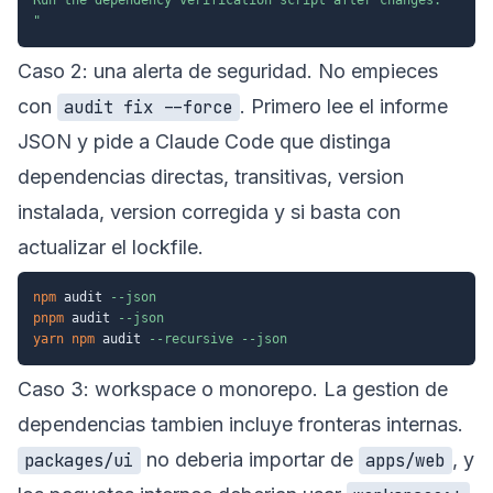
"
Caso 2: una alerta de seguridad. No empieces
con
. Primero lee el informe
audit fix --force
JSON y pide a Claude Code que distinga
dependencias directas, transitivas, version
instalada, version corregida y si basta con
actualizar el lockfile.
npm
 audit 
--json
pnpm
 audit 
--json
yarn
npm
 audit 
--recursive
--json
Caso 3: workspace o monorepo. La gestion de
dependencias tambien incluye fronteras internas.
no deberia importar de
, y
packages/ui
apps/web