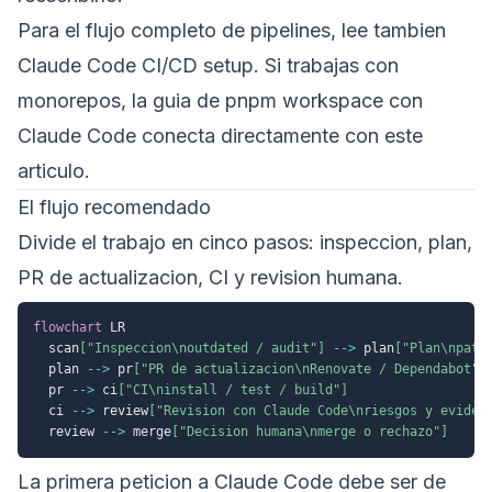
Para el flujo completo de pipelines, lee tambien
Claude Code CI/CD setup
. Si trabajas con
monorepos, la guia de
pnpm workspace con
Claude Code
conecta directamente con este
articulo.
El flujo recomendado
Divide el trabajo en cinco pasos: inspeccion, plan,
PR de actualizacion, CI y revision humana.
flowchart
 LR

  scan
["Inspeccion\noutdated / audit"]
-->
 plan
["Plan\npatc
  plan 
-->
 pr
["PR de actualizacion\nRenovate / Dependabot"]
  pr 
-->
 ci
["CI\ninstall / test / build"]
  ci 
-->
 review
["Revision con Claude Code\nriesgos y eviden
  review 
-->
 merge
["Decision humana\nmerge o rechazo"]
La primera peticion a Claude Code debe ser de