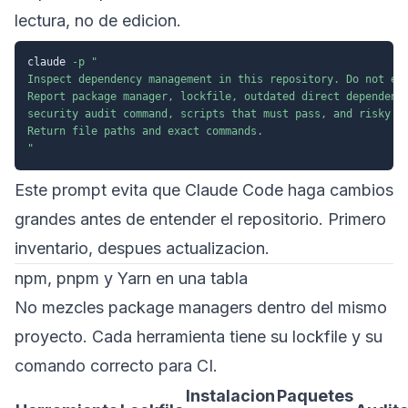
lectura, no de edicion.
claude 
-p
"

Inspect dependency management in this repository. Do not edi
Report package manager, lockfile, outdated direct dependenci
security audit command, scripts that must pass, and risky ma
Return file paths and exact commands.

"
Este prompt evita que Claude Code haga cambios
grandes antes de entender el repositorio. Primero
inventario, despues actualizacion.
npm, pnpm y Yarn en una tabla
No mezcles package managers dentro del mismo
proyecto. Cada herramienta tiene su lockfile y su
comando correcto para CI.
Instalacion
Paquetes