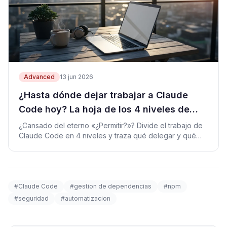
Advanced
13 jun 2026
¿Hasta dónde dejar trabajar a Claude
Code hoy? La hoja de los 4 niveles de
aprobación
¿Cansado del eterno «¿Permitir?»? Divide el trabajo de
Claude Code en 4 niveles y traza qué delegar y qué
decidir tú mismo cada día.
#Claude Code
#gestion de dependencias
#npm
#seguridad
#automatizacion