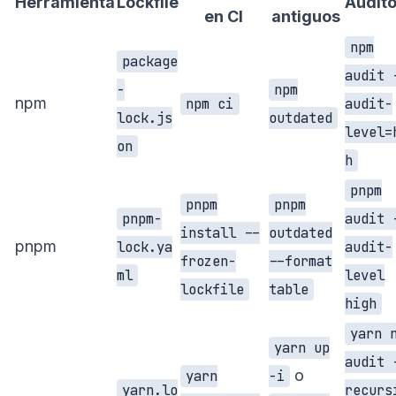
Herramienta
Lockfile
Audito
en CI
antiguos
npm
package
audit 
-
npm
npm
npm ci
audit-
lock.js
outdated
level=
on
h
pnpm
pnpm
pnpm
pnpm-
audit 
install --
outdated
pnpm
lock.ya
audit-
frozen-
--format
ml
level
lockfile
table
high
yarn 
yarn up
audit 
o
yarn
-i
yarn.lo
recurs