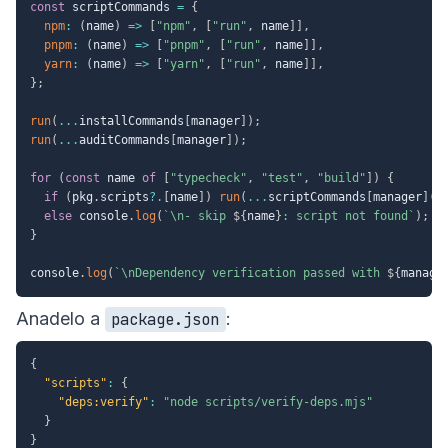
const
 scriptCommands 
=
{
npm
:
(
name
)
=>
[
"npm"
,
[
"run"
,
 name
]
]
,
pnpm
:
(
name
)
=>
[
"pnpm"
,
[
"run"
,
 name
]
]
,
yarn
:
(
name
)
=>
[
"yarn"
,
[
"run"
,
 name
]
]
,
}
;
run
(
...
installCommands
[
manager
]
)
;
run
(
...
auditCommands
[
manager
]
)
;
for
(
const
 name 
of
[
"typecheck"
,
"test"
,
"build"
]
)
{
if
(
pkg
.
scripts
?.
[
name
]
)
run
(
...
scriptCommands
[
manager
]
(
n
else
 console
.
log
(
`
\n- skip 
${
name
}
: script not found
`
)
;
}
console
.
log
(
`
\nDependency verification passed with 
${
manage
Anadelo a
:
package.json
{
"scripts"
:
{
"deps:verify"
:
"node scripts/verify-deps.mjs"
}
}