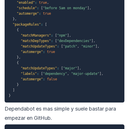
"enabled"
:
true
,
"schedule"
:
[
"before 5am on monday"
]
,
"automerge"
:
true
}
,
"packageRules"
:
[
{
"matchManagers"
:
[
"npm"
]
,
"matchDepTypes"
:
[
"devDependencies"
]
,
"matchUpdateTypes"
:
[
"patch"
,
"minor"
]
,
"automerge"
:
true
}
,
{
"matchUpdateTypes"
:
[
"major"
]
,
"labels"
:
[
"dependency"
,
"major-update"
]
,
"automerge"
:
false
}
]
}
Dependabot es mas simple y suele bastar para
empezar en GitHub.