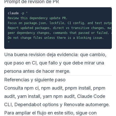
Prompt de revision de PR
claude 
-p
"

Review this dependency update PR.

Focus on package.json, lockfile, CI config, and test output.
Report updated packages, direct vs transitive changes, major
peer dependency changes, commands that passed or failed, and
Do not change files unless there is a blocking issue.

"
Una buena revision deja evidencia: que cambio,
que paso en CI, que fallo y que debe mirar una
persona antes de hacer merge.
Referencias y siguiente paso
Consulta
npm ci
,
npm audit
,
pnpm install
,
pnpm
audit
,
yarn install
,
yarn npm audit
,
Claude Code
CLI
,
Dependabot options
y
Renovate automerge
.
Para ampliar el flujo en este sitio, sigue con