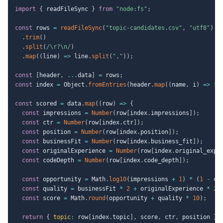
import
{
 readFileSync 
}
from
"node:fs"
;
const
 rows 
=
readFileSync
(
"topic-candidates.csv"
,
"utf8"
)
.
trim
(
)
.
split
(
/
\r?\n
/
)
.
map
(
(
line
)
=>
 line
.
split
(
","
)
)
;
const
[
header
,
...
data
]
=
 rows
;
const
 index 
=
 Object
.
fromEntries
(
header
.
map
(
(
name
,
 i
)
=>
[
n
const
 scored 
=
 data
.
map
(
(
row
)
=>
{
const
 impressions 
=
Number
(
row
[
index
.
impressions
]
)
;
const
 ctr 
=
Number
(
row
[
index
.
ctr
]
)
;
const
 position 
=
Number
(
row
[
index
.
position
]
)
;
const
 businessFit 
=
Number
(
row
[
index
.
business_fit
]
)
;
const
 originalExperience 
=
Number
(
row
[
index
.
original_expe
const
 codeDepth 
=
Number
(
row
[
index
.
code_depth
]
)
;
const
 opportunity 
=
 Math
.
log10
(
impressions 
+
1
)
*
(
1
-
 ct
const
 quality 
=
 businessFit 
*
2
+
 originalExperience 
*
2
const
 score 
=
 Math
.
round
(
opportunity 
+
 quality 
*
10
)
;
return
{
topic
:
 row
[
index
.
topic
]
,
 score
,
 ctr
,
 position 
}
;