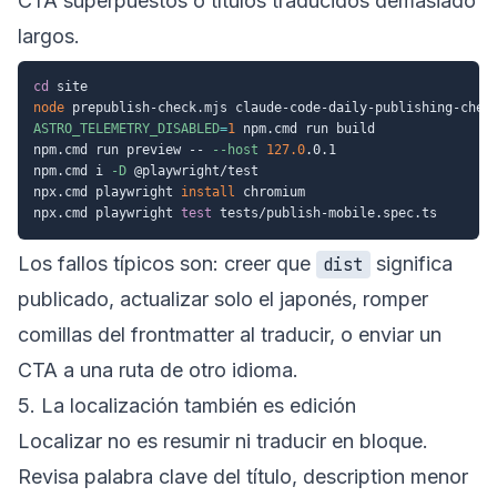
CTA superpuestos o títulos traducidos demasiado
largos.
cd
node
ASTRO_TELEMETRY_DISABLED
=
1
 npm.cmd run build

npm.cmd run preview -- 
--host
127.0
.0.1

npm.cmd i 
-D
 @playwright/test

npx.cmd playwright 
install
 chromium

npx.cmd playwright 
test
Los fallos típicos son: creer que
significa
dist
publicado, actualizar solo el japonés, romper
comillas del frontmatter al traducir, o enviar un
CTA a una ruta de otro idioma.
5. La localización también es edición
Localizar no es resumir ni traducir en bloque.
Revisa palabra clave del título, description menor