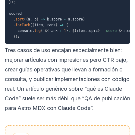
}
)
;
scored

.
sort
(
(
a
,
 b
)
=>
 b
.
score 
-
 a
.
score
)
.
forEach
(
(
item
,
 rank
)
=>
{
    console
.
log
(
`
${
rank 
+
1
}
. 
${
item
.
topic
}
 - score 
${
item
.
}
)
;
Tres casos de uso encajan especialmente bien:
mejorar artículos con impresiones pero CTR bajo,
crear guías operativas que llevan a formación o
consulta, y publicar implementaciones con código
real. Un artículo genérico sobre “qué es Claude
Code” suele ser más débil que “QA de publicación
para Astro MDX con Claude Code”.