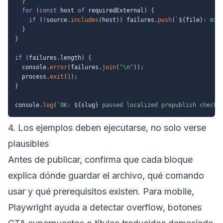
}
for
(
const
 host 
of
 requiredExternal
)
{
if
(
!
source
.
includes
(
host
)
)
 failures
.
push
(
`
${
file
}
: mis
}
}
if
(
failures
.
length
)
{
  console
.
error
(
failures
.
join
(
"\n"
)
)
;
  process
.
exit
(
1
)
;
}
console
.
log
(
`
OK: 
${
slug
}
 passed localized prepublish checks
4. Los ejemplos deben ejecutarse, no solo verse
plausibles
Antes de publicar, confirma que cada bloque
explica dónde guardar el archivo, qué comando
usar y qué prerequisitos existen. Para mobile,
Playwright ayuda a detectar overflow, botones