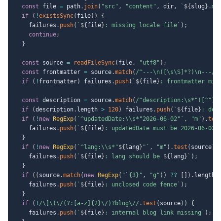
const
 file 
=
 path
.
join
(
"src"
,
"content"
,
 dir
,
`
${
slug
}
.md
if
(
!
existsSync
(
file
)
)
{
    failures
.
push
(
`
${
file
}
: missing locale file
`
)
;
continue
;
}
const
 source 
=
readFileSync
(
file
,
"utf8"
)
;
const
 frontmatter 
=
 source
.
match
(
/
^---\n([\s\S]*?)\n---
/
)
if
(
!
frontmatter
)
 failures
.
push
(
`
${
file
}
: frontmatter mis
const
 description 
=
 source
.
match
(
/
^description:\s*"([^"]+
if
(
description
.
length 
>
120
)
 failures
.
push
(
`
${
file
}
: des
if
(
!
new
RegExp
(
`
^updatedDate:\\s*"2026-06-02"
`
,
"m"
)
.
tes
    failures
.
push
(
`
${
file
}
: updatedDate must be 2026-06-02
`
}
if
(
!
new
RegExp
(
`
^lang:\\s*"
${
lang
}
"
`
,
"m"
)
.
test
(
source
)
)
    failures
.
push
(
`
${
file
}
: lang should be 
${
lang
}
`
)
;
}
if
(
(
source
.
match
(
new
RegExp
(
"`{3}"
,
"g"
)
)
??
[
]
)
.
length 
    failures
.
push
(
`
${
file
}
: unclosed code fence
`
)
;
}
if
(
!
/
\]\(\/(?:[a-z]{2}\/)?blog\/
/
.
test
(
source
)
)
{
    failures
.
push
(
`
${
file
}
: internal blog link missing
`
)
;