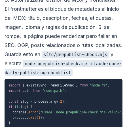
El frontmatter es el bloque de metadatos al inicio
del MDX: título, description, fechas, etiquetas,
imagen, idioma y reglas de publicación. Si se
rompe, la página puede renderizar pero fallar en
SEO, OGP, posts relacionados o rutas localizadas.
Guarda esto en
y
site/prepublish-check.mjs
ejecuta
node prepublish-check.mjs claude-code-
:
daily-publishing-checklist
import
{
 existsSync
,
 readFileSync 
}
from
"node:fs"
;
import
 path 
from
"node:path"
;
const
 slug 
=
 process
.
argv
[
2
]
;
if
(
!
slug
)
{
  console
.
error
(
"Usage: node prepublish-check.mjs <slug>"
)
;
  process
.
exit
(
1
)
;
}