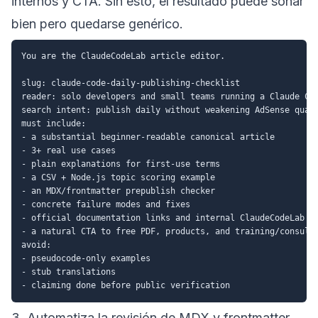
internos y CTA. Sin esto, el resultado puede sonar
bien pero quedarse genérico.
You are the ClaudeCodeLab article editor.

slug: claude-code-daily-publishing-checklist

reader: solo developers and small teams running a Claude Cod
search intent: publish daily without weakening AdSense quali
must include:

- a substantial beginner-readable canonical article

- 3+ real use cases

- plain explanations for first-use terms

- a CSV + Node.js topic scoring example

- an MDX/frontmatter prepublish checker

- concrete failure modes and fixes

- official documentation links and internal ClaudeCodeLab li
- a natural CTA to free PDF, products, and training/consulta
avoid:

- pseudocode-only examples

- stub translations

3. Automatiza la revisión de MDX y frontmatter