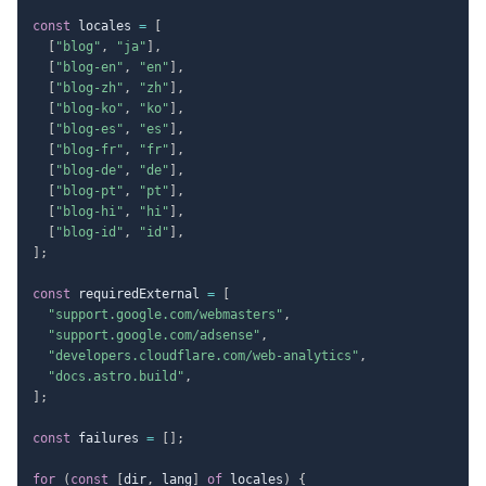
const
 locales 
=
[
[
"blog"
,
"ja"
]
,
[
"blog-en"
,
"en"
]
,
[
"blog-zh"
,
"zh"
]
,
[
"blog-ko"
,
"ko"
]
,
[
"blog-es"
,
"es"
]
,
[
"blog-fr"
,
"fr"
]
,
[
"blog-de"
,
"de"
]
,
[
"blog-pt"
,
"pt"
]
,
[
"blog-hi"
,
"hi"
]
,
[
"blog-id"
,
"id"
]
,
]
;
const
 requiredExternal 
=
[
"support.google.com/webmasters"
,
"support.google.com/adsense"
,
"developers.cloudflare.com/web-analytics"
,
"docs.astro.build"
,
]
;
const
 failures 
=
[
]
;
for
(
const
[
dir
,
 lang
]
of
 locales
)
{