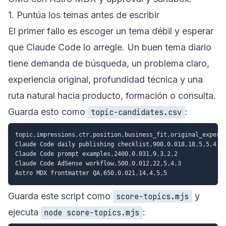
1. Puntúa los temas antes de escribir
El primer fallo es escoger un tema débil y esperar
que Claude Code lo arregle. Un buen tema diario
tiene demanda de búsqueda, un problema claro,
experiencia original, profundidad técnica y una
ruta natural hacia producto, formación o consulta.
Guarda esto como
:
topic-candidates.csv
topic
,
impressions
,
ctr
,
position
,
business_fit
,
original_experi
Claude Code daily publishing checklist
,
900
,
0.018
,
18
,
5
,
5
,
4
Claude Code prompt examples
,
2400
,
0.031
,
9
,
3
,
2
,
2
Claude Code AdSense workflow
,
500
,
0.012
,
22
,
5
,
4
,
3
Astro MDX frontmatter QA
,
650
,
0.021
,
14
,
4
,
5
,
5
Guarda este script como
y
score-topics.mjs
ejecuta
:
node score-topics.mjs