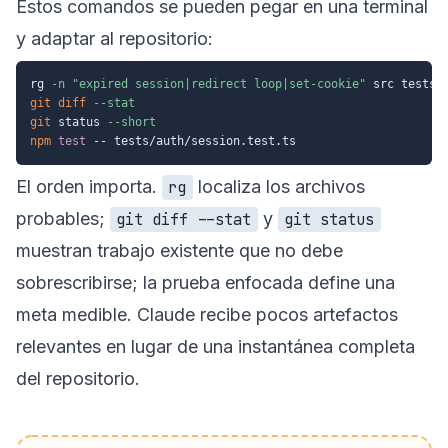
Estos comandos se pueden pegar en una terminal
y adaptar al repositorio:
rg 
-n
"expired session|redirect loop|set-cookie"
git
diff
--stat
git
 status 
--short
npm
test
El orden importa.
localiza los archivos
rg
probables;
y
git diff --stat
git status
muestran trabajo existente que no debe
sobrescribirse; la prueba enfocada define una
meta medible. Claude recibe pocos artefactos
relevantes en lugar de una instantánea completa
del repositorio.