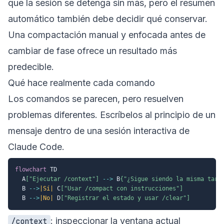
que la sesión se detenga sin más, pero el resumen
automático también debe decidir qué conservar.
Una compactación manual y enfocada antes de
cambiar de fase ofrece un resultado más
predecible.
Qué hace realmente cada comando
Los comandos se parecen, pero resuelven
problemas diferentes. Escríbelos al principio de un
mensaje dentro de una sesión interactiva de
Claude Code.
flowchart
 TD

  A
["Ejecutar /context"]
-->
 B
{"¿Sigue siendo la misma tare
  B 
-->
|Sí|
 C
["Usar /compact con instrucciones"]
  B 
-->
|No|
 D
["Registrar el estado y usar /clear"]
: inspeccionar la ventana actual
/context