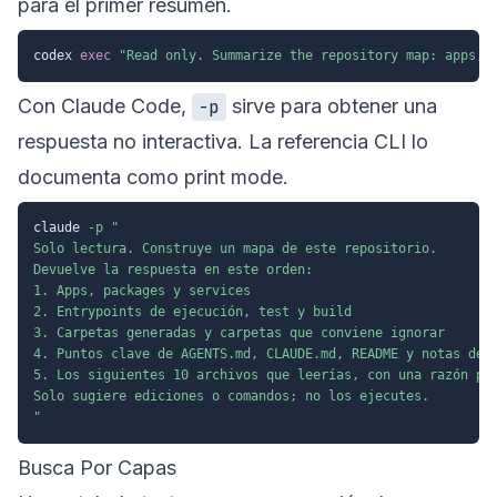
para el primer resumen.
codex 
exec
"Read only. Summarize the repository map: apps, 
Con Claude Code,
sirve para obtener una
-p
respuesta no interactiva. La referencia CLI lo
documenta como print mode.
claude 
-p
"

Solo lectura. Construye un mapa de este repositorio.

Devuelve la respuesta en este orden:

1. Apps, packages y services

2. Entrypoints de ejecución, test y build

3. Carpetas generadas y carpetas que conviene ignorar

4. Puntos clave de AGENTS.md, CLAUDE.md, README y notas de d
5. Los siguientes 10 archivos que leerías, con una razón por
Solo sugiere ediciones o comandos; no los ejecutes.

"
Busca Por Capas