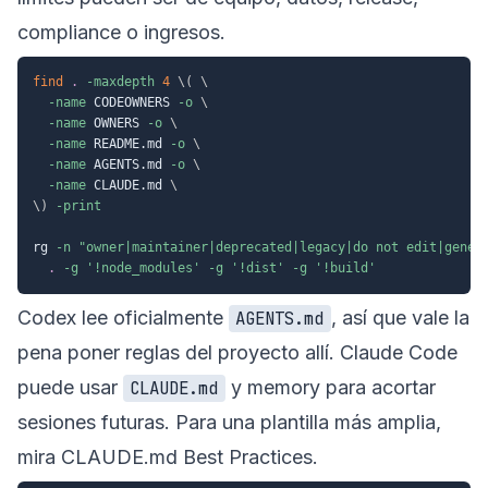
compliance o ingresos.
find
.
-maxdepth
4
\
(
\
-name
 CODEOWNERS 
-o
\
-name
 OWNERS 
-o
\
-name
 README.md 
-o
\
-name
 AGENTS.md 
-o
\
-name
 CLAUDE.md 
\
\
)
-print
rg 
-n
"owner|maintainer|deprecated|legacy|do not edit|gener
.
-g
'!node_modules'
-g
'!dist'
-g
'!build'
Codex lee oficialmente
, así que vale la
AGENTS.md
pena poner reglas del proyecto allí. Claude Code
puede usar
y memory para acortar
CLAUDE.md
sesiones futuras. Para una plantilla más amplia,
mira
CLAUDE.md Best Practices
.