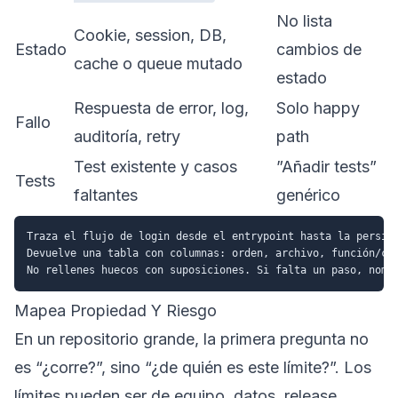
No lista
Cookie, session, DB,
Estado
cambios de
cache o queue mutado
estado
Respuesta de error, log,
Solo happy
Fallo
auditoría, retry
path
Test existente y casos
”Añadir tests”
Tests
faltantes
genérico
Traza el flujo de login desde el entrypoint hasta la persist
Devuelve una tabla con columnas: orden, archivo, función/cla
Mapea Propiedad Y Riesgo
En un repositorio grande, la primera pregunta no
es “¿corre?”, sino “¿de quién es este límite?”. Los
límites pueden ser de equipo, datos, release,