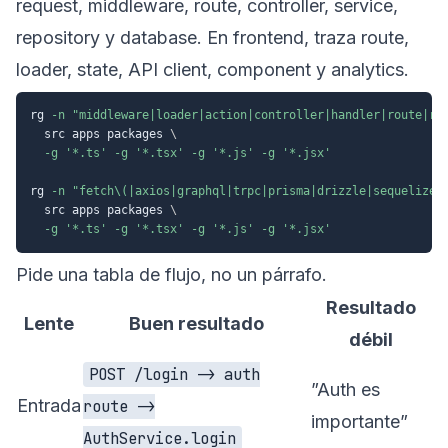
request, middleware, route, controller, service,
repository y database. En frontend, traza route,
loader, state, API client, component y analytics.
rg 
-n
"middleware|loader|action|controller|handler|route|re
  src apps packages 
\
-g
'*.ts'
-g
'*.tsx'
-g
'*.js'
-g
'*.jsx'
rg 
-n
"fetch\(|axios|graphql|trpc|prisma|drizzle|sequelize|
  src apps packages 
\
-g
'*.ts'
-g
'*.tsx'
-g
'*.js'
-g
'*.jsx'
Pide una tabla de flujo, no un párrafo.
Resultado
Lente
Buen resultado
débil
POST /login -> auth
”Auth es
Entrada
route ->
importante”
AuthService.login