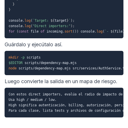
}
}
console
.
log
(
`
Target: 
${
target
}
`
)
;
console
.
log
(
"Direct importers:"
)
;
for
(
const
 file 
of
 incoming
.
sort
(
)
)
 console
.
log
(
`
- 
${
file
}
`
Guárdalo y ejecútalo así.
mkdir
-p
$EDITOR
node
Luego convierte la salida en un mapa de riesgo.
Con estos direct importers, evalúa el radio de impacto de ca
Usa high / medium / low.

High significa autenticación, billing, autorización, persist