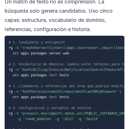
Un match de texto no es comprensión. La
búsqueda solo genera candidatos. Uso cinco
capas: estructura, vocabulario de dominio,
referencias, configuración e historia.
# 1. Candidatos a entrypoint
rg 
-n
"createServer|listen\(|app\.use|router\.|main\(|boots
  src apps packages server web

# 2. Vocabulario de dominio. Cambia estos términos para tu 
rg 
-n
"Auth|Billing|Invoice|Notification|Search|FeatureFlag
  src apps packages 
test
 tests

# 3. Llamadores y referencias del área que podrías modifica
rg 
-n
"AuthService|useAuth|requireAuth|authMiddleware"
\
  src apps packages 
test
 tests

# 4. Configuración y variables de entorno
rg 
-n
"process\.env|import\.meta\.env|PUBLIC_|DATABASE_URL|
.
-g
'!node_modules'
-g
'!dist'
-g
'!build'