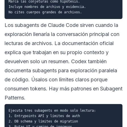
Marca las conjeturas como hipótesis.

Incluye nombres de archivo y evidencia.

Los subagents de Claude Code sirven cuando la
exploración llenaría la conversación principal con
lecturas de archivos. La documentación oficial
explica que trabajan en su propio contexto y
devuelven solo un resumen. Codex también
documenta
subagents
para exploración paralela
de código. Úsalos con límites claros porque
consumen tokens. Hay más patrones en
Subagent
Patterns
.
Ejecuta tres subagents en modo solo lectura:

1. Entrypoints API y límites de auth

2. DB schema y límites de migration

3. Rutas UI y camino de ingresos
