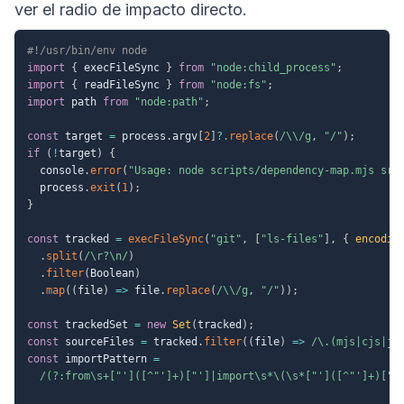
ver el radio de impacto directo.
#!/usr/bin/env node
import
{
 execFileSync 
}
from
"node:child_process"
;
import
{
 readFileSync 
}
from
"node:fs"
;
import
 path 
from
"node:path"
;
const
 target 
=
 process
.
argv
[
2
]
?.
replace
(
/
\\
/
g
,
"/"
)
;
if
(
!
target
)
{
  console
.
error
(
"Usage: node scripts/dependency-map.mjs src
  process
.
exit
(
1
)
;
}
const
 tracked 
=
execFileSync
(
"git"
,
[
"ls-files"
]
,
{
encodin
.
split
(
/
\r?\n
/
)
.
filter
(
Boolean
)
.
map
(
(
file
)
=>
 file
.
replace
(
/
\\
/
g
,
"/"
)
)
;
const
 trackedSet 
=
new
Set
(
tracked
)
;
const
 sourceFiles 
=
 tracked
.
filter
(
(
file
)
=>
/
\.(mjs|cjs|js
const
 importPattern 
=
/
(?:from\s+["']([^"']+)["']|import\s*\(\s*["']([^"']+)["'