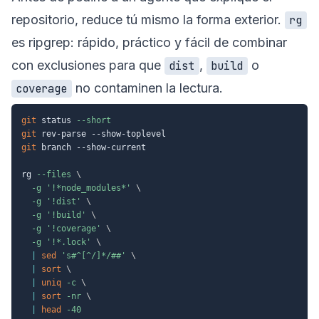
repositorio, reduce tú mismo la forma exterior.
rg
es ripgrep: rápido, práctico y fácil de combinar
con exclusiones para que
,
o
dist
build
no contaminen la lectura.
coverage
git
 status 
--short
git
git
 branch --show-current

rg 
--files
\
-g
'!*node_modules*'
\
-g
'!dist'
\
-g
'!build'
\
-g
'!coverage'
\
-g
'!*.lock'
\
|
sed
's#^[^/]*/##'
\
|
sort
\
|
uniq
-c
\
|
sort
-nr
\
|
head
-40