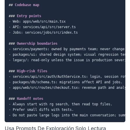
##
 Codebase map
###
 Entry points
-
-
-
 Jobs: services/jobs/src/index.ts

###
 Ownership boundaries
-
-
-
 legacy/: read-only unless the issue is production severity
###
 High-risk files
-
-
-
 apps/web/src/routes/checkout.tsx: revenue path and analyti
###
 Handoff notes
-
-
-
Usa Prompts De Exploración Solo Lectura