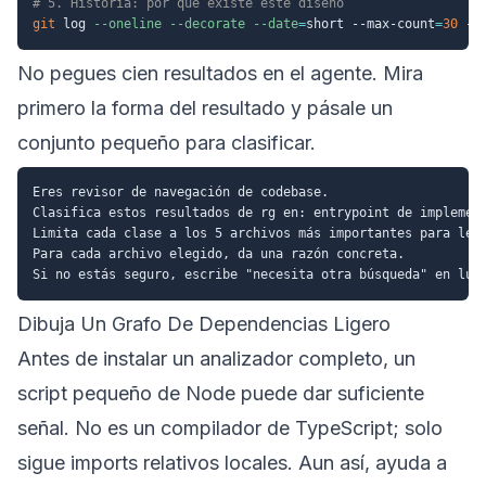
# 5. Historia: por qué existe este diseño
git
 log 
--oneline
--decorate
--date
=
short --max-count
=
30
No pegues cien resultados en el agente. Mira
primero la forma del resultado y pásale un
conjunto pequeño para clasificar.
Eres revisor de navegación de codebase.

Clasifica estos resultados de rg en: entrypoint de implement
Limita cada clase a los 5 archivos más importantes para leer
Para cada archivo elegido, da una razón concreta.

Dibuja Un Grafo De Dependencias Ligero
Antes de instalar un analizador completo, un
script pequeño de Node puede dar suficiente
señal. No es un compilador de TypeScript; solo
sigue imports relativos locales. Aun así, ayuda a