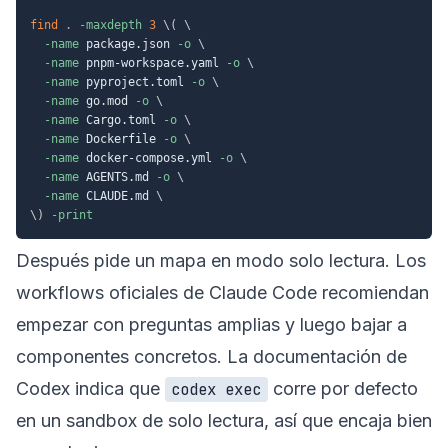
find
.
-maxdepth
3
\
(
\
-name
 package.json 
-o
\
-name
 pnpm-workspace.yaml 
-o
\
-name
 pyproject.toml 
-o
\
-name
 go.mod 
-o
\
-name
 Cargo.toml 
-o
\
-name
 Dockerfile 
-o
\
-name
 docker-compose.yml 
-o
\
-name
 AGENTS.md 
-o
\
-name
 CLAUDE.md 
\
\
)
-print
Después pide un mapa en modo solo lectura. Los
workflows oficiales de Claude Code recomiendan
empezar con preguntas amplias y luego bajar a
componentes concretos. La documentación de
Codex indica que
corre por defecto
codex exec
en un sandbox de solo lectura, así que encaja bien