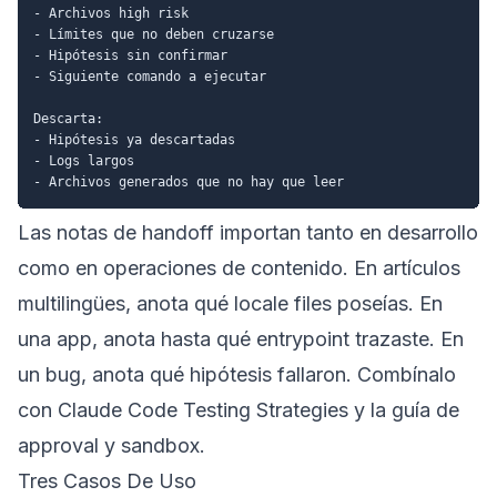
- Archivos high risk

- Límites que no deben cruzarse

- Hipótesis sin confirmar

- Siguiente comando a ejecutar

Descarta:

- Hipótesis ya descartadas

- Logs largos

Las notas de handoff importan tanto en desarrollo
como en operaciones de contenido. En artículos
multilingües, anota qué locale files poseías. En
una app, anota hasta qué entrypoint trazaste. En
un bug, anota qué hipótesis fallaron. Combínalo
con
Claude Code Testing Strategies
y la
guía de
approval y sandbox
.
Tres Casos De Uso