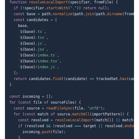
function
resolveLocalImport
(
specifier
,
 fromFile
)
{
if
(
!
specifier
.
startsWith
(
"."
)
)
return
null
;
const
 base 
=
 path
.
normalize
(
path
.
join
(
path
.
dirname
(
fromFi
const
 candidates 
=
[
    base
,
`
${
base
}
.ts
`
,
`
${
base
}
.tsx
`
,
`
${
base
}
.js
`
,
`
${
base
}
.jsx
`
,
`
${
base
}
/index.ts
`
,
`
${
base
}
/index.tsx
`
,
`
${
base
}
/index.js
`
,
]
;
return
 candidates
.
find
(
(
candidate
)
=>
 trackedSet
.
has
(
cand
}
const
 incoming 
=
[
]
;
for
(
const
 file 
of
 sourceFiles
)
{
const
 source 
=
readFileSync
(
file
,
"utf8"
)
;
for
(
const
 match 
of
 source
.
matchAll
(
importPattern
)
)
{
const
 resolved 
=
resolveLocalImport
(
match
[
1
]
||
 match
[
2
if
(
resolved 
&&
(
resolved 
===
 target 
||
 resolved
.
endsWi
      incoming
.
push
(
file
)
;
}