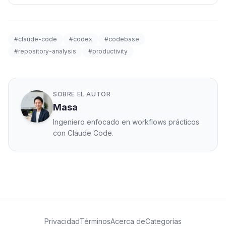
#claude-code
#codex
#codebase
#repository-analysis
#productivity
SOBRE EL AUTOR
Masa
Ingeniero enfocado en workflows prácticos
con Claude Code.
Privacidad
Términos
Acerca de
Categorías