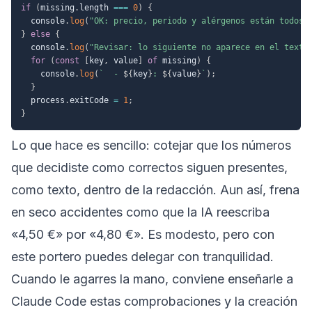
if
(
missing
.
length 
===
0
)
{
  console
.
log
(
"OK: precio, periodo y alérgenos están todos 
}
else
{
  console
.
log
(
"Revisar: lo siguiente no aparece en el texto
for
(
const
[
key
,
 value
]
of
 missing
)
{
    console
.
log
(
`
  - 
${
key
}
: 
${
value
}
`
)
;
}
  process
.
exitCode 
=
1
;
}
Lo que hace es sencillo: cotejar que los números
que decidiste como correctos siguen presentes,
como texto, dentro de la redacción. Aun así, frena
en seco accidentes como que la IA reescriba
«4,50 €» por «4,80 €». Es modesto, pero con
este portero puedes delegar con tranquilidad.
Cuando le agarres la mano, conviene enseñarle a
Claude Code estas comprobaciones y la creación