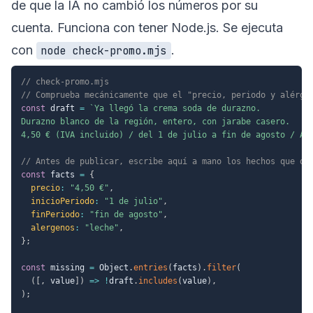
de que la IA no cambió los números por su
cuenta. Funciona con tener Node.js. Se ejecuta
con
.
node check-promo.mjs
// check-promo.mjs
// Comprueba mecánicamente que el "precio, periodo y alérge
const
 draft 
=
`
Ya llegó la crema soda de durazno.

Durazno blanco de la región, entero, con jarabe casero.

4,50 € (IVA incluido) / del 1 de julio a fin de agosto / Al
// Antes de publicar, escribe aquí a mano los hechos que de
const
 facts 
=
{
precio
:
"4,50 €"
,
inicioPeriodo
:
"1 de julio"
,
finPeriodo
:
"fin de agosto"
,
alergenos
:
"leche"
,
}
;
const
 missing 
=
 Object
.
entries
(
facts
)
.
filter
(
(
[
,
 value
]
)
=>
!
draft
.
includes
(
value
)
,
)
;