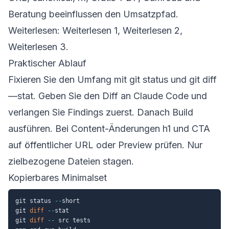
Beratung beeinflussen den Umsatzpfad.
Weiterlesen:
Weiterlesen 1
,
Weiterlesen 2
,
Weiterlesen 3
.
Praktischer Ablauf
Fixieren Sie den Umfang mit git status und git diff
—stat. Geben Sie den Diff an Claude Code und
verlangen Sie Findings zuerst. Danach Build
ausführen. Bei Content-Änderungen h1 und CTA
auf öffentlicher URL oder Preview prüfen. Nur
zielbezogene Dateien stagen.
Kopierbares Minimalset
git status 
--
short

git 
diff
--
stat

git 
diff
--
 src tests
