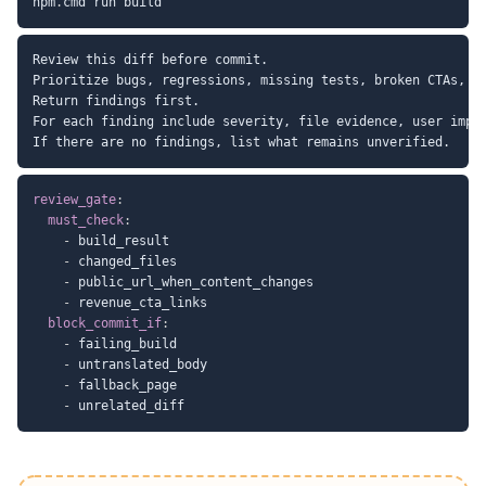
npm
.
Review this diff before commit.

Prioritize bugs, regressions, missing tests, broken CTAs, an
Return findings first.

For each finding include severity, file evidence, user impac
review_gate
:
must_check
:
-
 build_result

-
 changed_files

-
 public_url_when_content_changes

-
 revenue_cta_links

block_commit_if
:
-
 failing_build

-
 untranslated_body

-
 fallback_page

-