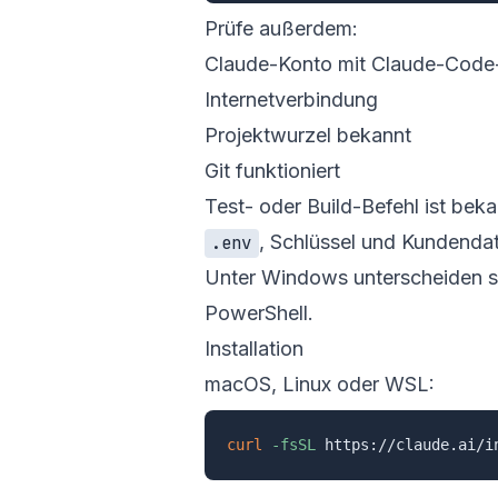
Prüfe außerdem:
Claude-Konto mit Claude-Code-
Internetverbindung
Projektwurzel bekannt
Git funktioniert
Test- oder Build-Befehl ist bek
, Schlüssel und Kundenda
.env
Unter Windows unterscheiden 
PowerShell.
Installation
macOS, Linux oder WSL:
curl
-fsSL
 https://claude.ai/i