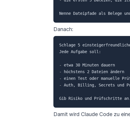
-
 die ersten 5 Dateien, die ich
Danach:
Schlage 5 einsteigerfreundlich
Jede Aufgabe soll:

-
-
-
-
 Auth, Billing, Secrets und Pr
Damit wird Claude Code zu eine