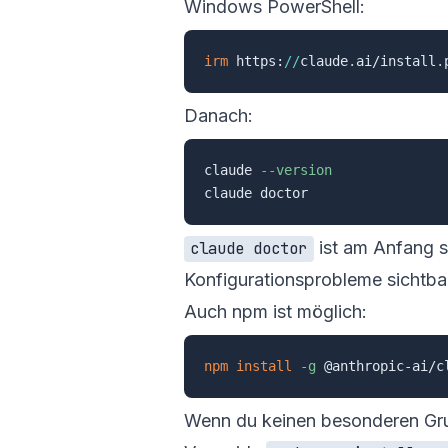
Windows PowerShell:
irm
 https:
/
/
claude
.
ai/install
.
Danach:
claude 
--version
ist am Anfang se
claude doctor
Konfigurationsprobleme sichtba
Auch npm ist möglich:
npm
install
-g
Wenn du keinen besonderen Grund