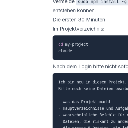
Vermeide
sudo npm install -g
entstehen können.
Die ersten 30 Minuten
Im Projektverzeichnis:
cd
 my-project

Nach dem Login bitte nicht sofo
Ich bin neu in diesem Projekt.

Bitte noch keine Dateien bearbe
-
-
-
-