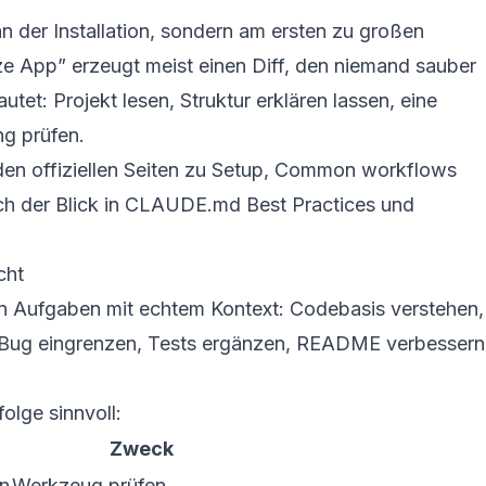
 an der Installation, sondern am ersten zu großen
ze App” erzeugt meist einen Diff, den niemand sauber
utet: Projekt lesen, Struktur erklären lassen, eine
g prüfen.
 den offiziellen Seiten zu
Setup
,
Common workflows
ch der Blick in
CLAUDE.md Best Practices
und
cht
nen Aufgaben mit echtem Kontext: Codebasis verstehen,
n Bug eingrenzen, Tests ergänzen, README verbessern
olge sinnvoll:
Zweck
en
Werkzeug prüfen