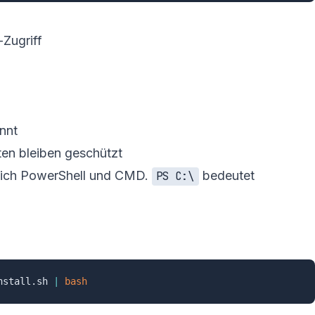
Zugriff
annt
ten bleiben geschützt
sich PowerShell und CMD.
bedeutet
PS C:\
nstall.sh 
|
bash