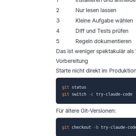
2
Nur lesen lassen
3
Kleine Aufgabe wählen
4
Diff und Tests prüfen
5
Regeln dokumentieren
Das ist weniger spektakulär als 
Vorbereitung
Starte nicht direkt im Produkti
git
git
 switch 
-c
Für ältere Git-Versionen:
git
 checkout 
-b