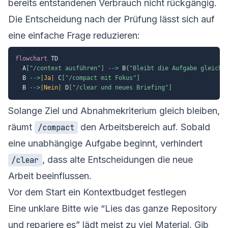
bereits entstandenen Verbrauch nicht rückgängig.
Die Entscheidung nach der Prüfung lässt sich auf
eine einfache Frage reduzieren:
flowchart
 TD

  A
["/context ausführen"]
-->
 B
{"Bleibt die Aufgabe gleich?
  B 
-->
|Ja|
 C
["/compact mit Fokus"]
  B 
-->
|Nein|
 D
["/clear und neues Briefing"]
Solange Ziel und Abnahmekriterium gleich bleiben,
räumt
den Arbeitsbereich auf. Sobald
/compact
eine unabhängige Aufgabe beginnt, verhindert
, dass alte Entscheidungen die neue
/clear
Arbeit beeinflussen.
Vor dem Start ein Kontextbudget festlegen
Eine unklare Bitte wie “Lies das ganze Repository
und repariere es” lädt meist zu viel Material. Gib