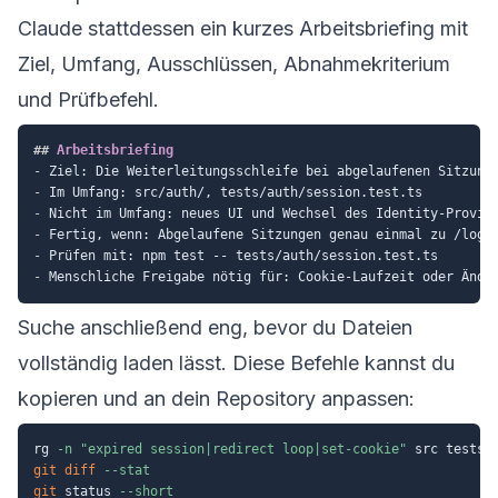
Claude stattdessen ein kurzes Arbeitsbriefing mit
Ziel, Umfang, Ausschlüssen, Abnahmekriterium
und Prüfbefehl.
##
 Arbeitsbriefing
-
-
-
-
-
-
Suche anschließend eng, bevor du Dateien
vollständig laden lässt. Diese Befehle kannst du
kopieren und an dein Repository anpassen:
rg 
-n
"expired session|redirect loop|set-cookie"
git
diff
--stat
git
 status 
--short