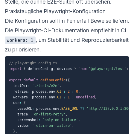
Stelle, die dünne E2E-Suiten oft übersehen.
Praxistaugliche Playwright-Konfiguration
Die Konfiguration soll im Fehlerfall Beweise liefern.
Die Playwright-CI-Dokumentation empfiehlt in CI
, um Stabilität und Reproduzierbarkeit
workers: 1
zu priorisieren.
// playwright.config.ts
import
{
 defineConfig
,
 devices 
}
from
'@playwright/test'
;
export
default
defineConfig
(
{
  testDir
:
'./tests/e2e'
,
  retries
:
 process
.
env
.
CI
?
2
:
0
,
  workers
:
 process
.
env
.
CI
?
1
:
undefined
,
  use
:
{
    baseURL
:
 process
.
env
.
BASE_URL
??
'http://127.0.0.1:3000
    trace
:
'on-first-retry'
,
    screenshot
:
'only-on-failure'
,
    video
:
'retain-on-failure'
,
}
,