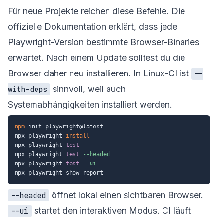
Für neue Projekte reichen diese Befehle. Die
offizielle Dokumentation erklärt, dass jede
Playwright-Version bestimmte Browser-Binaries
erwartet. Nach einem Update solltest du die
Browser daher neu installieren. In Linux-CI ist
--
sinnvoll, weil auch
with-deps
Systemabhängigkeiten installiert werden.
npm
 init playwright@latest

npx playwright 
install
npx playwright 
test
npx playwright 
test
--headed
npx playwright 
test
--ui
öffnet lokal einen sichtbaren Browser.
--headed
startet den interaktiven Modus. CI läuft
--ui