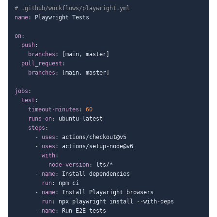
# .github/workflows/playwright.yml
name
:
 Playwright Tests

on
:
push
:
branches
:
[
main
,
 master
]
pull_request
:
branches
:
[
main
,
 master
]
jobs
:
test
:
timeout-minutes
:
60
runs-on
:
 ubuntu
-
latest

steps
:
-
uses
:
 actions/checkout@v5

-
uses
:
 actions/setup
-
node@v6

with
:
node-version
:
 lts/*

-
name
:
 Install dependencies

run
:
 npm ci

-
name
:
 Install Playwright browsers

run
:
 npx playwright install 
-
-
with
-
deps

-
name
:
 Run E2E tests
