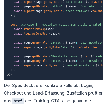
await
expect
(
page
.
getByTestId
(
'cart-count'
)
)
.
toHaveText
await
 page
.
getByRole
(
'button'
,
{
 name
:
'Complete purcha
await
expect
(
page
.
getByTestId
(
'order-status'
)
)
.
toContai
}
)
;
test
(
'use case 3: newsletter validation blocks invalid le
await
renderDemoApp
(
page
)
;
await
loginAsDemoUser
(
page
)
;
await
 page
.
getByRole
(
'button'
,
{
 name
:
'Join newsletter
await
expect
(
page
.
getByRole
(
'alert'
)
)
.
toContainText
(
'En
await
 page
.
getByLabel
(
'Newsletter email'
)
.
fill
(
'reader@
await
 page
.
getByRole
(
'button'
,
{
 name
:
'Join newsletter
await
expect
(
page
.
getByTestId
(
'newsletter-status'
)
)
.
toC
}
)
;
}
)
;
Der Spec deckt drei konkrete Fälle ab: Login,
Checkout und Lead-Erfassung. Zusätzlich prüft er
das
des Training-CTA, also genau die
href