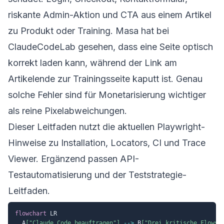
riskante Admin-Aktion und CTA aus einem Artikel
zu Produkt oder Training. Masa hat bei
ClaudeCodeLab gesehen, dass eine Seite optisch
korrekt laden kann, während der Link am
Artikelende zur Trainingsseite kaputt ist. Genau
solche Fehler sind für Monetarisierung wichtiger
als reine Pixelabweichungen.
Dieser Leitfaden nutzt die aktuellen Playwright-
Hinweise zu
Installation
,
Locators
,
CI
und
Trace
Viewer
. Ergänzend passen
API-
Testautomatisierung
und der
Teststrategie-
Leitfaden
.
flowchart
 LR

  A
["Claude Code beauftragen"]
-->
 B
["Drei kritische Flows 