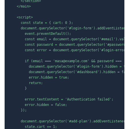
      </section>

    </main>

    <script>

      const state = { cart: 0 };

      document.querySelector('#login-form').addEventListener
        event.preventDefault();

        const email = document.querySelector('#email').value
        const password = document.querySelector('#password')
        const error = document.querySelector('#login-error')
        if (email === 'masa@example.com' && password === 'pa
          document.querySelector('#login-form').hidden = tru
          document.querySelector('#dashboard').hidden = fals
          error.hidden = true;

          return;

        }

        error.textContent = 'Authentication failed';

        error.hidden = false;

      });

      document.querySelector('#add-plan').addEventListener('
        state.cart += 1;
