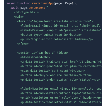
async
function
renderDemoApp
(
page
:
 Page
)
{
await
 page
.
setContent
(
`
    <!doctype html>

    <main>

      <form id="login-form" aria-label="Login form">

        <label>Email <input id="email" aria-label="Email" />
        <label>Password <input id="password" aria-label="Pas
        <button type="submit">Log in</button>

        <p id="login-error" role="alert" hidden></p>

      </form>

      <section id="dashboard" hidden>

        <h1>Dashboard</h1>

        <a data-testid="training-cta" href="/training/">Book
        <button id="add-plan">Add Pro plan to cart</button>

        <span data-testid="cart-count">0</span>

        <button id="buy">Complete purchase</button>

        <p data-testid="order-status" role="status"></p>

        <label>Newsletter email <input id="newsletter-email"
        <button id="newsletter-button" type="button">Join ne
        <p id="newsletter-error" role="alert" hidden></p>

        <p data-testid="newsletter-status" role="status"></p