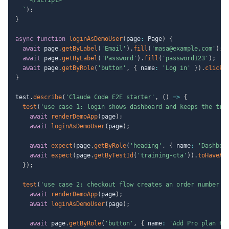
`
)
;
}
async
function
loginAsDemoUser
(
page
:
 Page
)
{
await
 page
.
getByLabel
(
'Email'
)
.
fill
(
'masa@example.com'
)
;
await
 page
.
getByLabel
(
'Password'
)
.
fill
(
'password123'
)
;
await
 page
.
getByRole
(
'button'
,
{
 name
:
'Log in'
}
)
.
click
(
}
test
.
describe
(
'Claude Code E2E starter'
,
(
)
=>
{
test
(
'use case 1: login shows dashboard and keeps the tra
await
renderDemoApp
(
page
)
;
await
loginAsDemoUser
(
page
)
;
await
expect
(
page
.
getByRole
(
'heading'
,
{
 name
:
'Dashboa
await
expect
(
page
.
getByTestId
(
'training-cta'
)
)
.
toHaveAt
}
)
;
test
(
'use case 2: checkout flow creates an order number'
,
await
renderDemoApp
(
page
)
;
await
loginAsDemoUser
(
page
)
;
await
 page
.
getByRole
(
'button'
,
{
 name
:
'Add Pro plan to