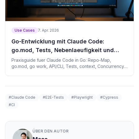
Use Cases
7. Apr. 2026
Go-Entwicklung mit Claude Code:
go.mod, Tests, Nebenlaeufigkeit und
Race Checks
Praxisguide fuer Claude Code in Go: Repo-Map,
go.mod, go work, API/CLI, Tests, context, Concurrency,
Benchmarks.
#Claude Code
#E2E-Tests
#Playwright
#Cypress
#CI
ÜBER DEN AUTOR