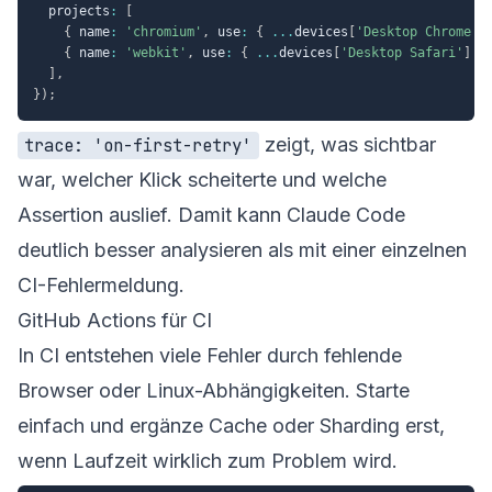
  projects
:
[
{
 name
:
'chromium'
,
 use
:
{
...
devices
[
'Desktop Chrome'
]
{
 name
:
'webkit'
,
 use
:
{
...
devices
[
'Desktop Safari'
]
}
]
,
}
)
;
zeigt, was sichtbar
trace: 'on-first-retry'
war, welcher Klick scheiterte und welche
Assertion auslief. Damit kann Claude Code
deutlich besser analysieren als mit einer einzelnen
CI-Fehlermeldung.
GitHub Actions für CI
In CI entstehen viele Fehler durch fehlende
Browser oder Linux-Abhängigkeiten. Starte
einfach und ergänze Cache oder Sharding erst,
wenn Laufzeit wirklich zum Problem wird.