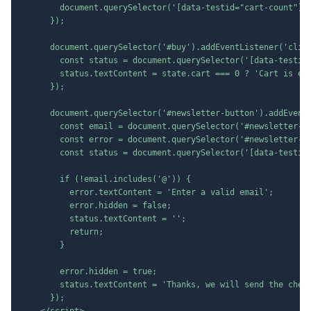
        document.querySelector('[data-testid="cart-count"]')
      });

      document.querySelector('#buy').addEventListener('click
        const status = document.querySelector('[data-testid=
        status.textContent = state.cart === 0 ? 'Cart is emp
      });

      document.querySelector('#newsletter-button').addEventL
        const email = document.querySelector('#newsletter-em
        const error = document.querySelector('#newsletter-er
        const status = document.querySelector('[data-testid=
        if (!email.includes('@')) {

          error.textContent = 'Enter a valid email';

          error.hidden = false;

          status.textContent = '';

          return;

        }

        error.hidden = true;

        status.textContent = 'Thanks, we will send the check
      });

    </script>
