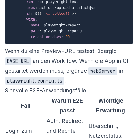
run
:
 npx playwright test

-
uses
:
 actions/upload
-
artifact@v5

if
:
 $
{
{
!cancelled()
}
}
with
:
name
:
 playwright
-
report

path
:
 playwright
-
report/

retention-days
:
30
Wenn du eine Preview-URL testest, übergib
an den Workflow. Wenn die App in CI
BASE_URL
gestartet werden muss, ergänze
in
webServer
.
playwright.config.ts
Sinnvolle E2E-Anwendungsfälle
Warum E2E
Wichtige
Fall
passt
Erwartung
Auth, Redirect
Überschrift,
Login zum
und Rechte
Nutzerstatus,