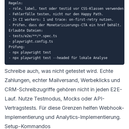
Regeln:

- role, label, text oder testid vor CSS-Klassen verwenden.

- Fehlerfälle testen, nicht nur den Happy Path.

- In CI workers: 1 und trace: on-first-retry nutzen.

- Prüfen, dass der Monetarisierungs-CTA ein href behält.

Erlaubte Dateien:

- tests/e2e/**/*.spec.ts

- playwright.config.ts

Prüfung:

- npx playwright test

Schreibe auch, was nicht getestet wird. Echte
Zahlungen, echter Mailversand, Werbeklicks und
CRM-Schreibzugriffe gehören nicht in jeden E2E-
Lauf. Nutze Testmodus, Mocks oder API-
Vertragstests. Für diese Grenzen helfen
Webhook-
Implementierung
und
Analytics-Implementierung
.
Setup-Kommandos