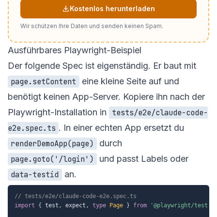
Kostenlos herunterladen
Wir schützen Ihre Daten und senden keinen Spam.
Ausführbares Playwright-Beispiel
Der folgende Spec ist eigenständig. Er baut mit
eine kleine Seite auf und
page.setContent
benötigt keinen App-Server. Kopiere ihn nach der
Playwright-Installation in
tests/e2e/claude-code-
. In einer echten App ersetzt du
e2e.spec.ts
durch
renderDemoApp(page)
und passt Labels oder
page.goto('/login')
an.
data-testid
// tests/e2e/claude-code-e2e.spec.ts
import
{
 test
,
 expect
,
type
Page
}
from
'@playwright/test'
;