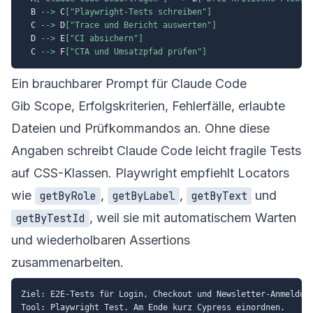
  B 
-->
 C
["Playwright-Tests schreiben"]
  C 
-->
 D
["Trace und Bericht auswerten"]
  D 
-->
 E
["CI absichern"]
  C 
-->
 F
["CTA und Umsatzpfad prüfen"]
Ein brauchbarer Prompt für Claude Code
Gib Scope, Erfolgskriterien, Fehlerfälle, erlaubte
Dateien und Prüfkommandos an. Ohne diese
Angaben schreibt Claude Code leicht fragile Tests
auf CSS-Klassen. Playwright empfiehlt Locators
wie
,
,
und
getByRole
getByLabel
getByText
, weil sie mit automatischem Warten
getByTestId
und wiederholbaren Assertions
zusammenarbeiten.
Ziel: E2E-Tests für Login, Checkout und Newsletter-Anmeldung
Tool: Playwright Test. Am Ende kurz Cypress einordnen.
