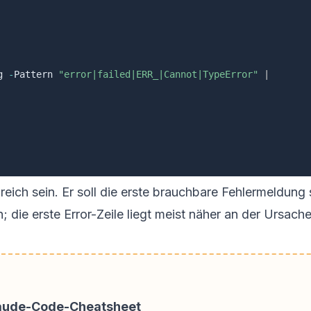
g 
-
Pattern 
"error|failed|ERR_|Cannot|TypeError"
|
reich sein. Er soll die erste brauchbare Fehlermeldung 
; die erste Error-Zeile liegt meist näher an der Ursache
laude-Code-Cheatsheet