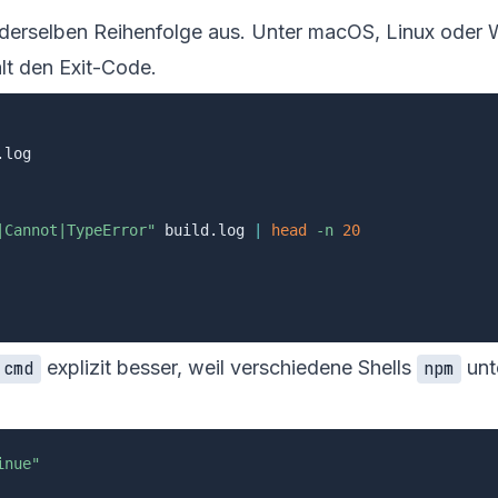
n derselben Reihenfolge aus. Unter macOS, Linux oder 
lt den Exit-Code.
|Cannot|TypeError"
 build.log 
|
head
-n
20
explizit besser, weil verschiedene Shells
unt
.cmd
npm
inue"