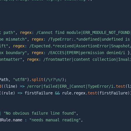
t path"
,
regex
:
/
Cannot find module|ERR_MODULE_NOT_FOUND
pe mismatch"
,
regex
:
/
TypeError:.*undefined|undefined is
ift"
,
regex
:
/
Expected.*received|AssertionError|Snapshot
ox boundary"
,
regex
:
/
EACCES|EPERM|permission denied
/
i
}
ontmatter"
,
regex
:
/
frontmatter|content collection|Inval
Path
,
"utf8"
)
.
split
(
/
\r?\n
/
)
;
d
(
(
line
)
=>
/
error|failed|ERR_|Cannot|TypeError
/
i
.
test
(
l
(
(
rule
)
=>
 firstFailure 
&&
 rule
.
regex
.
test
(
firstFailure
)
|
"No obvious failure line found"
,
dRule
.
name 
:
"needs manual reading"
,