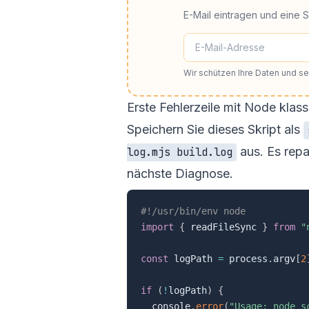
E-Mail eintragen und eine 
Wir schützen Ihre Daten und 
Erste Fehlerzeile mit Node klassi
Speichern Sie dieses Skript als
aus. Es repa
log.mjs build.log
nächste Diagnose.
#!/usr/bin/env node
import
{
 readFileSync 
}
from
"
const
 logPath 
=
 process
.
argv
[
2
if
(
!
logPath
)
{
  console
.
error
(
"Usage: node s