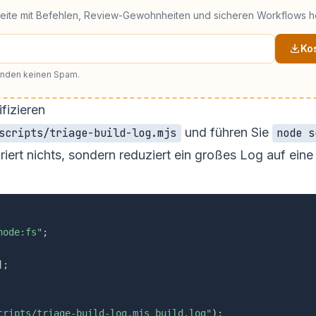
Seite mit Befehlen, Review-Gewohnheiten und sicheren Workflows h
Ko
senden keinen Spam.
fizieren
und führen Sie
scripts/triage-build-log.mjs
node s
riert nichts, sondern reduziert ein großes Log auf eine
node:fs"
;
]
;
cripts/triage-build-log.mjs build.log"
)
;