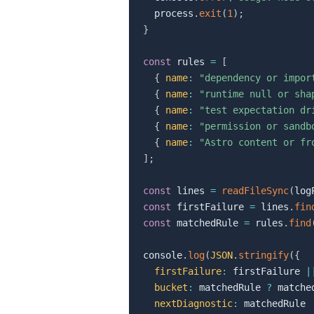
  process
.
exit
(
1
)
;
}
const
 rules 
=
[
{
name
:
"dependency or impor
{
name
:
"runtime null or sha
{
name
:
"test expectation dr
{
name
:
"permission or sandb
{
name
:
"Astro content or fr
]
;
const
 lines 
=
readFileSync
(
log
const
 firstFailure 
=
 lines
.
fin
const
 matchedRule 
=
 rules
.
find
console
.
log
(
JSON
.
stringify
(
{
firstFailure
:
 firstFailure 
|
bucket
:
 matchedRule 
?
 matche
nextDiagnostic
:
 matchedRule
