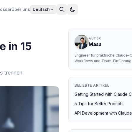
lossar
Über uns
Deutsch
AUTOR
e in 15
Masa
Engineer für praktische Claude-
Workflows und Team-Einführung
s trennen.
BELIEBTE ARTIKEL
Getting Started with Claude 
5 Tips for Better Prompts
API Development with Claud