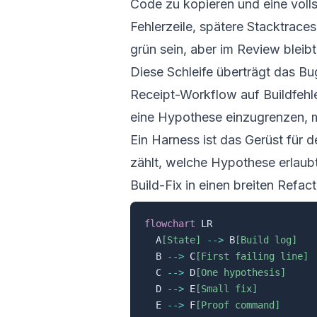
Code zu kopieren und eine voll
Fehlerzeile, spätere Stacktra
grün sein, aber im Review bleibt
Diese Schleife überträgt das
Bu
Receipt-Workflow
auf Buildfehle
eine Hypothese einzugrenzen, m
Ein Harness ist das Gerüst für 
zählt, welche Hypothese erlaubt
Build-Fix in einen breiten Refact
flowchart
 LR

  A
[State]
-->
 B
[Build log]
  B 
-->
 C
[First failing line]
  C 
-->
 D
[One hypothesis]
  D 
-->
 E
[Small fix]
  E 
-->
 F
[Proof command]