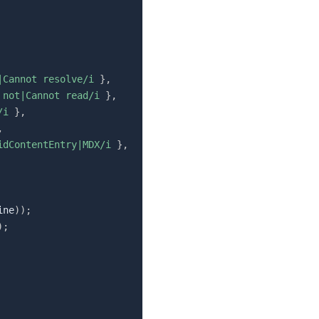
|Cannot resolve
/
i
}
,
 not|Cannot read
/
i
}
,
/
i
}
,
,
idContentEntry|MDX
/
i
}
,
ine
)
)
;
)
;