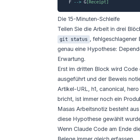
  F 
-->
 G
[Receipt]
Die 15-Minuten-Schleife
Teilen Sie die Arbeit in drei B
, fehlgeschlagener 
git status
genau eine Hypothese: Dependen
Erwartung.
Erst im dritten Block wird Code
ausgeführt und der Beweis notier
Artikel-URL, h1, canonical, hero
bricht, ist immer noch ein Prod
Masas Arbeitsnotiz besteht aus
diese Hypothese gewählt wurde
Wenn Claude Code am Ende diese d
Belege immer gleich erfassen