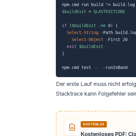
npm
.
cmd run build 
*
> build
.
$buildExit
 = 
$LASTEXITCODE
if
(
$buildExit
-ne
 0
)
{
Select-String
-
Path build
.
lo
Select-Object
-
First 20

exit
$buildExit
}
npm
.
cmd test 
--
--
Der erste Lauf muss nicht erfolg
Stacktrace kann Folgefehler sein
KOSTENLOS
Kostenloses PDF: C