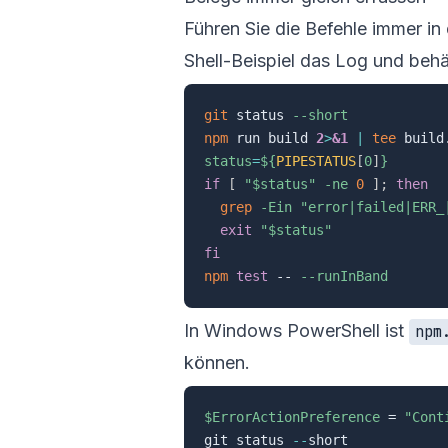
Führen Sie die Befehle immer i
Shell-Beispiel das Log und behä
git
 status 
--short
npm
 run build 
2
>
&1
|
tee
status
=
${
PIPESTATUS
[
0
]
}
if
[
"
$status
"
-ne
0
]
;
then
grep
-Ein
"error|failed|ERR_
exit
"
$status
"
fi
npm
test
 -- 
--runInBand
In Windows PowerShell ist
npm
können.
$ErrorActionPreference
 = 
"Cont
git status 
--
short
