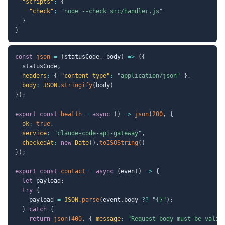
"scripts"
:
{
"check"
:
"node --check src/handler.js"
}
}
const
json
=
(
statusCode
,
 body
)
=>
(
{
  statusCode
,
headers
:
{
"content-type"
:
"application/json"
}
,
body
:
JSON
.
stringify
(
body
)
}
)
;
export
const
health
=
async
(
)
=>
json
(
200
,
{
ok
:
true
,
service
:
"claude-code-api-gateway"
,
checkedAt
:
new
Date
(
)
.
toISOString
(
)
}
)
;
export
const
contact
=
async
(
event
)
=>
{
let
 payload
;
try
{
    payload 
=
JSON
.
parse
(
event
.
body 
??
"{}"
)
;
}
catch
{
return
json
(
400
,
{
message
:
"Request body must be valid