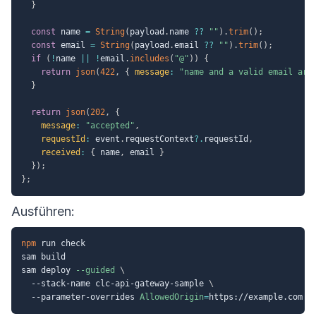
}
const
 name 
=
String
(
payload
.
name 
??
""
)
.
trim
(
)
;
const
 email 
=
String
(
payload
.
email 
??
""
)
.
trim
(
)
;
if
(
!
name 
||
!
email
.
includes
(
"@"
)
)
{
return
json
(
422
,
{
message
:
"name and a valid email are
}
return
json
(
202
,
{
message
:
"accepted"
,
requestId
:
 event
.
requestContext
?.
requestId
,
received
:
{
 name
,
 email 
}
}
)
;
}
;
Ausführen:
npm
 run check

sam build

sam deploy 
--guided
\
  --stack-name clc-api-gateway-sample 
\
  --parameter-overrides 
AllowedOrigin
=