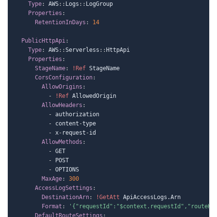
Type
:
 AWS
:
:
Logs
:
:
LogGroup

Properties
:
RetentionInDays
:
14
PublicHttpApi
:
Type
:
 AWS
:
:
Serverless
:
:
HttpApi

Properties
:
StageName
:
!Ref
 StageName

CorsConfiguration
:
AllowOrigins
:
-
!Ref
 AllowedOrigin

AllowHeaders
:
-
 authorization

-
 content
-
type

-
 x
-
request
-
id

AllowMethods
:
-
 GET

-
 POST

-
 OPTIONS

MaxAge
:
300
AccessLogSettings
:
DestinationArn
:
!GetAtt
 ApiAccessLogs.Arn

Format
:
'{"requestId":"$context.requestId","routeKe
DefaultRouteSettings
: