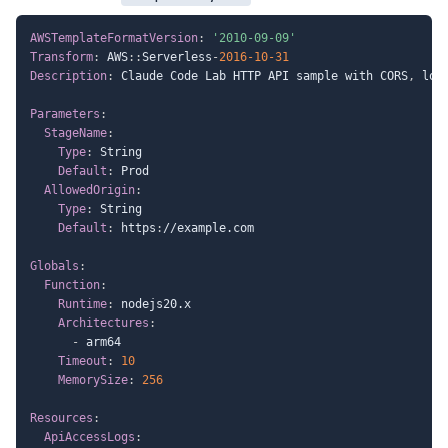
AWSTemplateFormatVersion
:
'2010-09-09'
Transform
:
 AWS
:
:
Serverless
-
2016-10-31
Description
:
 Claude Code Lab HTTP API sample with CORS
,
 log
Parameters
:
StageName
:
Type
:
 String

Default
:
 Prod

AllowedOrigin
:
Type
:
 String

Default
:
 https
:
//example.com

Globals
:
Function
:
Runtime
:
 nodejs20.x

Architectures
:
-
 arm64

Timeout
:
10
MemorySize
:
256
Resources
:
ApiAccessLogs
: