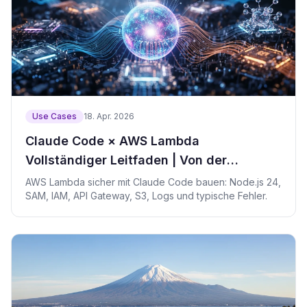
Use Cases
18. Apr. 2026
Claude Code × AWS Lambda
Vollständiger Leitfaden | Von der
Funktionsgenerierung zur Deployment-
AWS Lambda sicher mit Claude Code bauen: Node.js 24,
SAM, IAM, API Gateway, S3, Logs und typische Fehler.
Automatisierung