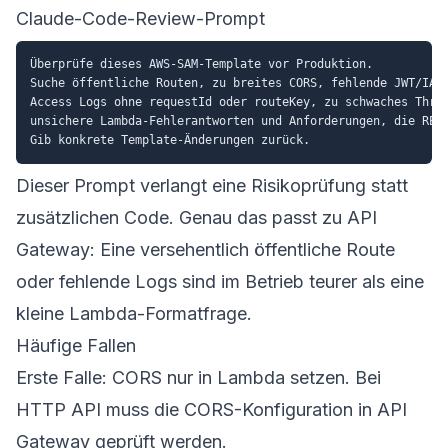
Claude-Code-Review-Prompt
Überprüfe dieses AWS-SAM-Template vor Produktion.

Suche öffentliche Routen, zu breites CORS, fehlende JWT/IAM/
Access Logs ohne requestId oder routeKey, zu schwaches Throt
unsichere Lambda-Fehlerantworten und Anforderungen, die REST
Dieser Prompt verlangt eine Risikoprüfung statt
zusätzlichen Code. Genau das passt zu API
Gateway: Eine versehentlich öffentliche Route
oder fehlende Logs sind im Betrieb teurer als eine
kleine Lambda-Formatfrage.
Häufige Fallen
Erste Falle: CORS nur in Lambda setzen. Bei
HTTP API muss die CORS-Konfiguration in API
Gateway geprüft werden.