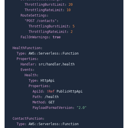
ThrottlingBurstLimit
:
20
ThrottlingRateLimit
:
10
RouteSettings
:
"POST /contacts"
:
ThrottlingBurstLimit
:
5
ThrottlingRateLimit
:
2
FailOnWarnings
:
true
HealthFunction
:
Type
:
 AWS
:
:
Serverless
:
:
Function

Properties
:
Handler
:
 src/handler.health

Events
:
Health
:
Type
:
 HttpApi

Properties
:
ApiId
:
!Ref
 PublicHttpApi

Path
:
 /health

Method
:
 GET

PayloadFormatVersion
:
"2.0"
ContactFunction
:
Type
:
 AWS
:
:
Serverless
:
:
Function
