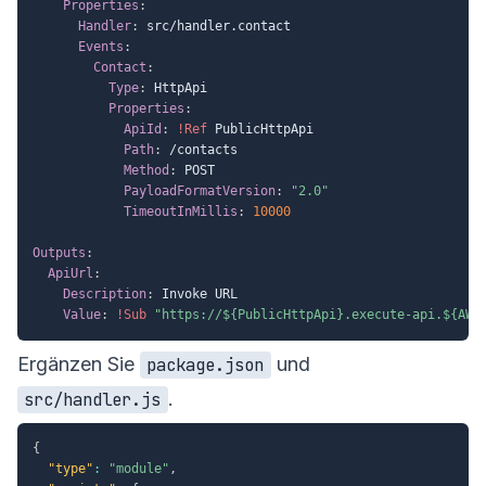
Properties
:
Handler
:
 src/handler.contact

Events
:
Contact
:
Type
:
 HttpApi

Properties
:
ApiId
:
!Ref
 PublicHttpApi

Path
:
 /contacts

Method
:
 POST

PayloadFormatVersion
:
"2.0"
TimeoutInMillis
:
10000
Outputs
:
ApiUrl
:
Description
:
 Invoke URL

Value
:
!Sub
"https://${PublicHttpApi}.execute-api.${AWS
Ergänzen Sie
und
package.json
.
src/handler.js
{
"type"
:
"module"
,