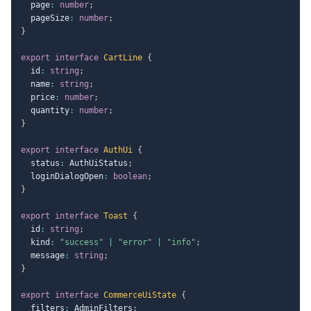
  page
:
number
;
  pageSize
:
number
;
}
export
interface
CartLine
{
  id
:
string
;
  name
:
string
;
  price
:
number
;
  quantity
:
number
;
}
export
interface
AuthUi
{
  status
:
 AuthUiStatus
;
  loginDialogOpen
:
boolean
;
}
export
interface
Toast
{
  id
:
string
;
  kind
:
"success"
|
"error"
|
"info"
;
  message
:
string
;
}
export
interface
CommerceUiState
{
  filters
:
 AdminFilters
;