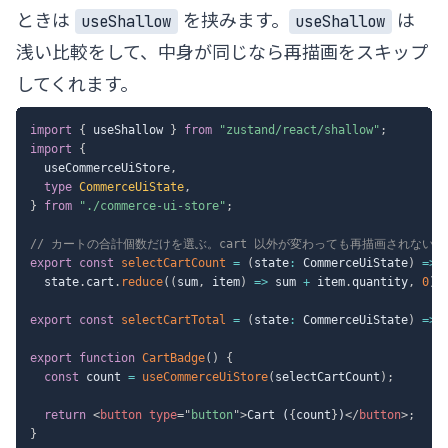
ときは
を挟みます。
は
useShallow
useShallow
浅い比較をして、中身が同じなら再描画をスキップ
してくれます。
import
{
 useShallow 
}
from
"zustand/react/shallow"
;
import
{
  useCommerceUiStore
,
type
CommerceUiState
,
}
from
"./commerce-ui-store"
;
// カートの合計個数だけを選ぶ。cart 以外が変わっても再描画されない
export
const
selectCartCount
=
(
state
:
 CommerceUiState
)
=>
  state
.
cart
.
reduce
(
(
sum
,
 item
)
=>
 sum 
+
 item
.
quantity
,
0
)
;
export
const
selectCartTotal
=
(
state
:
 CommerceUiState
)
=>
 
export
function
CartBadge
(
)
{
const
 count 
=
useCommerceUiStore
(
selectCartCount
)
;
return
<
button
type
=
"
button
"
>
Cart (
{
count
}
)
</
button
>
;
}