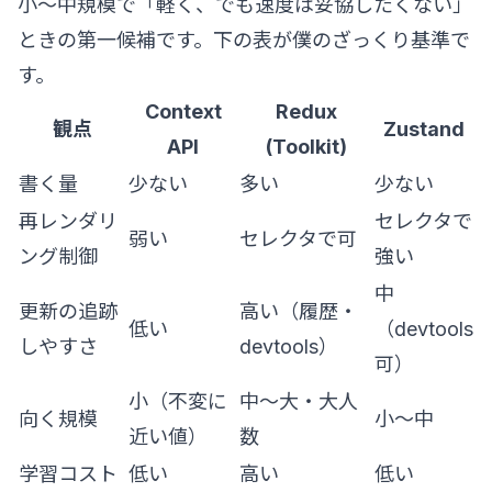
小〜中規模で「軽く、でも速度は妥協したくない」
ときの第一候補です。下の表が僕のざっくり基準で
す。
Context
Redux
観点
Zustand
API
(Toolkit)
書く量
少ない
多い
少ない
再レンダリ
セレクタで
弱い
セレクタで可
ング制御
強い
中
更新の追跡
高い（履歴・
低い
（devtools
しやすさ
devtools）
可）
小（不変に
中〜大・大人
向く規模
小〜中
近い値）
数
学習コスト
低い
高い
低い