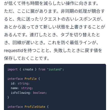
が低くて待ち時間を減らしたい操作に向きます。
ただ、ここに罠があります。非同期の処理が競合す
ると、先に送ったリクエストの古いレスポンスが、
あとから返ってきて新しい状態を上書きすることが
あるんです。連打したとき、タブを切り替えたと
き、回線が遅いとき。これを防ぐ最低ラインが、
requestIdを持つことと、失敗したときに戻す値を
保存しておくことです。
import
{
 create 
}
from
"zustand"
;
interface
Profile
{
  id
:
string
;
  name
:
string
;
  isFollowing
:
boolean
;
}
interface
ProfileState
{