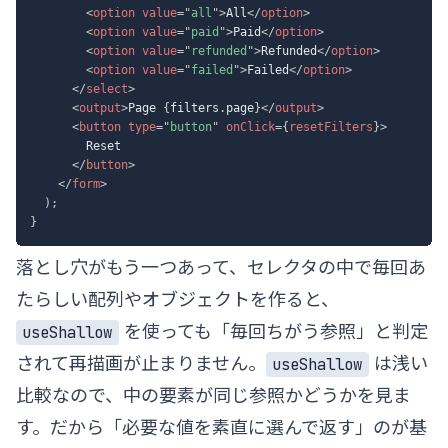
<
option
value
=
"
all
"
>
All
</
option
>
<
option
value
=
"
paid
"
>
Paid
</
option
>
<
option
value
=
"
refunded
"
>
Refunded
</
option
>
<
option
value
=
"
failed
"
>
Failed
</
option
>
</
select
>
<
output
>
Page 
{
filters
.
page
}
</
output
>
<
button
type
=
"
button
"
onClick
=
{
resetFilters
}
>
        Reset

</
button
>
</
form
>
)
;
}
落とし穴がもう一つあって、セレクタの中で毎回あ
たらしい配列やオブジェクトを作ると、
を使っても「毎回ちがう参照」と判定
useShallow
されて再描画が止まりません。
は浅い
useShallow
比較なので、中の要素が同じ参照かどうかを見ま
す。だから「必要な値を素直に選んで返す」のが基