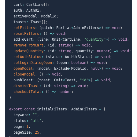
  cart
:
 CartLine
[
]
;
  auth
:
 AuthUi
;
  activeModal
:
 ModalId
;
  toasts
:
 Toast
[
]
;
setFilters
:
(
patch
:
 Partial
<
AdminFilters
>
)
=>
void
;
resetFilters
:
(
)
=>
void
;
  addToCart
:
(
line
:
 Omit
<
CartLine
,
"quantity"
>
)
=>
void
;
removeFromCart
:
(
id
:
string
)
=>
void
;
updateQuantity
:
(
id
:
string
,
 quantity
:
number
)
=>
void
;
setAuthStatus
:
(
status
:
 AuthUiStatus
)
=>
void
;
setLoginDialogOpen
:
(
open
:
boolean
)
=>
void
;
openModal
:
(
modal
:
 Exclude
<
ModalId
,
null
>
)
=>
void
;
closeModal
:
(
)
=>
void
;
  pushToast
:
(
toast
:
 Omit
<
Toast
,
"id"
>
)
=>
void
;
dismissToast
:
(
id
:
string
)
=>
void
;
checkoutTotal
:
(
)
=>
number
;
}
export
const
 initialFilters
:
 AdminFilters 
=
{
  keyword
:
""
,
  status
:
"all"
,
  page
:
1
,
  pageSize
:
25
,