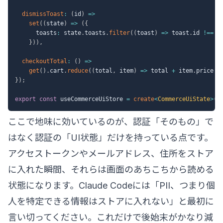
dismissToast
:
(
id
)
=>
set
(
(
state
)
=>
(
{
      toasts
:
 state
.
toasts
.
filter
(
(
toast
)
=>
 toast
.
id 
!==
 i
}
)
)
,
checkoutTotal
:
(
)
=>
get
(
)
.
cart
.
reduce
(
(
total
,
 item
)
=>
 total 
+
 item
.
price 
*
}
)
;
export
const
 useCommerceUiStore 
=
create
<
CommerceUiState
>
(
)
ここで地味に効いているのが、認証「そのもの」で
はなく認証の「UI状態」だけを持っている点です。
アクセストークンやメールアドレス、住所をストア
に入れた瞬間、それらは画面のあちこちから読める
状態になります。Claude Codeには「PII、つまり個
人を特定できる情報はストアに入れない」と最初に
言い切ってください。これだけで後始末がかなり減