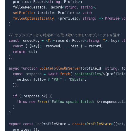
  profiles
:
 Record
<
string
,
 Profile
>
;
  followRequestIds
:
 Record
<
string
,
string
>
;
setProfile
:
(
profile
:
 Profile
)
=>
void
;
followOptimistically
:
(
profileId
:
string
)
=>
Promise
<
void
}
// オブジェクトから特定キーを取り除いて新しいオブジェクトを返す
const
 removeKey 
=
<
T
,
>
(
record
:
 Record
<
string
,
T
>
,
 key
:
stri
const
{
[
key
]
:
 _removed
,
...
rest 
}
=
 record
;
return
 rest
;
}
;
async
function
updateFollowOnServer
(
profileId
:
string
,
 foll
const
 response 
=
await
fetch
(
`
/api/profiles/
${
profileId
}
/
    method
:
 follow 
?
"PUT"
:
"DELETE"
,
}
)
;
if
(
!
response
.
ok
)
{
throw
new
Error
(
`
Follow update failed: 
${
response
.
statu
}
}
export
const
 useProfileStore 
=
create
<
ProfileState
>
(
(
set
,
 g
  profiles
:
{
}
,