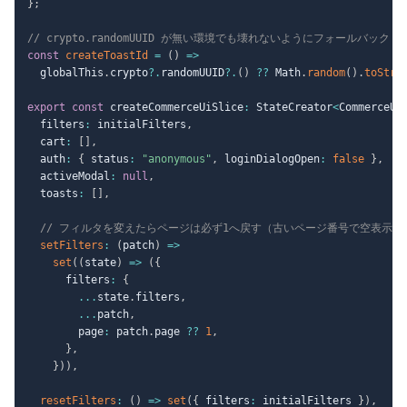
}
;
// crypto.randomUUID が無い環境でも壊れないようにフォールバック
const
createToastId
=
(
)
=>
  globalThis
.
crypto
?.
randomUUID
?.
(
)
??
 Math
.
random
(
)
.
toStri
export
const
 createCommerceUiSlice
:
 StateCreator
<
CommerceUi
  filters
:
 initialFilters
,
  cart
:
[
]
,
  auth
:
{
 status
:
"anonymous"
,
 loginDialogOpen
:
false
}
,
  activeModal
:
null
,
  toasts
:
[
]
,
// フィルタを変えたらページは必ず1へ戻す（古いページ番号で空表示に
setFilters
:
(
patch
)
=>
set
(
(
state
)
=>
(
{
      filters
:
{
...
state
.
filters
,
...
patch
,
        page
:
 patch
.
page 
??
1
,
}
,
}
)
)
,
resetFilters
:
(
)
=>
set
(
{
 filters
:
 initialFilters 
}
)
,