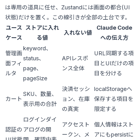
は専用の道具に任せ、Zustandには画面の都合(UI
状態)だけを置く。この線引きが全部の土台です。
ユース
ストアに入れ
Claude Code
入れない値
ケース
る値
への伝え方
keyword、
管理画
URL同期する項
status、
APIレスポ
面フィ
目とUIだけの項
page、
ンス全体
ルタ
目を分ける
pageSize
決済セッシ
localStorageへ
SKU、数量、
カート
ョン、在庫
保存する項目を
表示用の合計
の真実
限定する
ログインダイ
アクセスト
個人情報はスト
認証の
アログの開
ークン、メ
アにもpersistに
UI状態
閉、確認中表