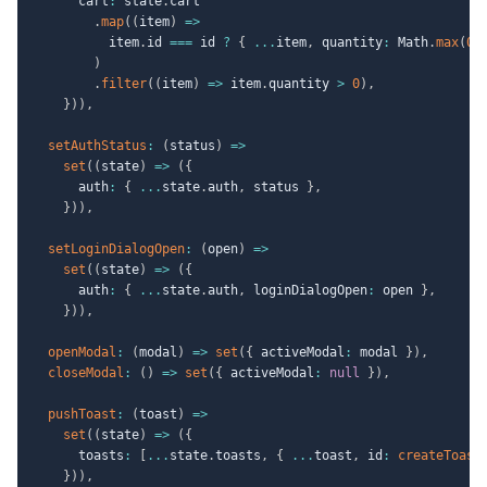
      cart
:
 state
.
cart

.
map
(
(
item
)
=>
          item
.
id 
===
 id 
?
{
...
item
,
 quantity
:
 Math
.
max
(
0
,
)
.
filter
(
(
item
)
=>
 item
.
quantity 
>
0
)
,
}
)
)
,
setAuthStatus
:
(
status
)
=>
set
(
(
state
)
=>
(
{
      auth
:
{
...
state
.
auth
,
 status 
}
,
}
)
)
,
setLoginDialogOpen
:
(
open
)
=>
set
(
(
state
)
=>
(
{
      auth
:
{
...
state
.
auth
,
 loginDialogOpen
:
 open 
}
,
}
)
)
,
openModal
:
(
modal
)
=>
set
(
{
 activeModal
:
 modal 
}
)
,
closeModal
:
(
)
=>
set
(
{
 activeModal
:
null
}
)
,
pushToast
:
(
toast
)
=>
set
(
(
state
)
=>
(
{
      toasts
:
[
...
state
.
toasts
,
{
...
toast
,
 id
:
createToast
}
)
)
,