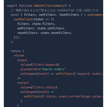
export
function
AdminFilterSummary
(
)
{
// 複数の値をまとめて取るときは useShallow で浅い比較にする
const
{
 filters
,
 setFilters
,
 resetFilters 
}
=
useCommerce
useShallow
(
(
state
)
=>
(
{
      filters
:
 state
.
filters
,
      setFilters
:
 state
.
setFilters
,
      resetFilters
:
 state
.
resetFilters
,
}
)
)
,
)
;
return
(
<
form
>
<
input
value
=
{
filters
.
keyword
}
placeholder
=
"
Search orders
"
onChange
=
{
(
event
)
=>
setFilters
(
{
 keyword
:
 event
.
cu
/>
<
select
value
=
{
filters
.
status
}
onChange
=
{
(
event
)
=>
setFilters
(
{
 status
:
 event
.
currentTarget
.
value 
as
}
>