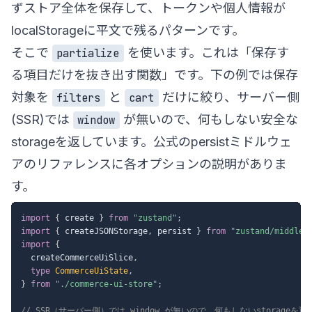
ずストア全体を保存して、トークンや個人情報が
localStorageに平文で残るパターンです。
そこで
を使います。これは「保存す
partialize
る項目だけを抜き出す関数」です。下の例では保存
対象を
と
だけに絞り、サーバー側
filters
cart
(SSR)では
が無いので、何もしない安全な
window
storageを返しています。公式の
persistミドルウェ
アのリファレンス
に各オプションの説明がありま
す。
import
{
 create 
}
from
"zustand"
;
import
{
 createJSONStorage
,
 persist 
}
from
"zustand/middlew
import
{
  createCommerceUiSlice
,
type
CommerceUiState
,
}
from
"./commerce-ui-store"
;
// SSR（サーバー側）では window が無いので、何もしないstorageを返