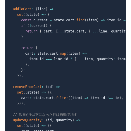
addToCart
:
(
line
)
=>
set
(
(
state
)
=>
{
const
 current 
=
 state
.
cart
.
find
(
(
item
)
=>
 item
.
id 
===
if
(
!
current
)
{
return
{
 cart
:
[
...
state
.
cart
,
{
...
line
,
 quantity
:
}
return
{
        cart
:
 state
.
cart
.
map
(
(
item
)
=>
          item
.
id 
===
 line
.
id 
?
{
...
item
,
 quantity
:
 item
.
q
)
,
}
;
}
)
,
removeFromCart
:
(
id
)
=>
set
(
(
state
)
=>
(
{
      cart
:
 state
.
cart
.
filter
(
(
item
)
=>
 item
.
id 
!==
 id
)
,
}
)
)
,
// 数量が0以下になった行は自動で消す
updateQuantity
:
(
id
,
 quantity
)
=>
set
(
(
state
)
=>
(
{