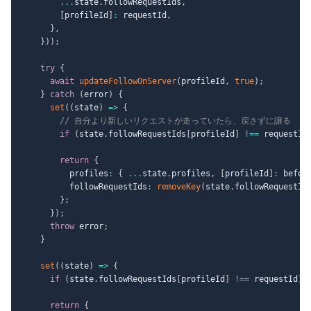
...
state
.
followRequestIds
,
[
profileId
]
:
 requestId
,
}
,
}
)
)
;
try
{
await
updateFollowOnServer
(
profileId
,
true
)
;
}
catch
(
error
)
{
set
(
(
state
)
=>
{
// 自分より新しいリクエストが走っていたら、戻さずに譲る
if
(
state
.
followRequestIds
[
profileId
]
!==
 requestId
return
{
          profiles
:
{
...
state
.
profiles
,
[
profileId
]
:
 befor
          followRequestIds
:
removeKey
(
state
.
followRequestId
}
;
}
)
;
throw
 error
;
}
set
(
(
state
)
=>
{
if
(
state
.
followRequestIds
[
profileId
]
!==
 requestId
)
return
{