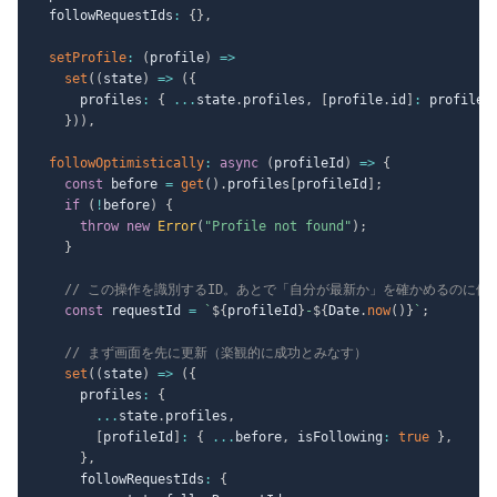
  followRequestIds
:
{
}
,
setProfile
:
(
profile
)
=>
set
(
(
state
)
=>
(
{
      profiles
:
{
...
state
.
profiles
,
[
profile
.
id
]
:
 profile 
}
)
)
,
followOptimistically
:
async
(
profileId
)
=>
{
const
 before 
=
get
(
)
.
profiles
[
profileId
]
;
if
(
!
before
)
{
throw
new
Error
(
"Profile not found"
)
;
}
// この操作を識別するID。あとで「自分が最新か」を確かめるのに使
const
 requestId 
=
`
${
profileId
}
-
${
Date
.
now
(
)
}
`
;
// まず画面を先に更新（楽観的に成功とみなす）
set
(
(
state
)
=>
(
{
      profiles
:
{
...
state
.
profiles
,
[
profileId
]
:
{
...
before
,
 isFollowing
:
true
}
,
}
,
      followRequestIds
:
{