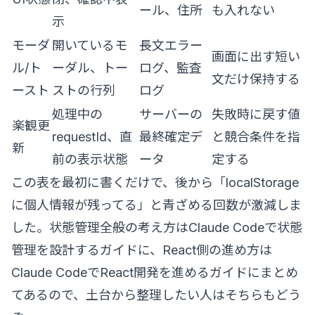
ール、住所
も入れない
示
モーダ
開いているモ
長文エラー
画面に出す短い
ル/ト
ーダル、トー
ログ、監査
文だけ保持する
ースト
ストの行列
ログ
処理中の
サーバーの
失敗時に戻す値
楽観更
requestId、直
最終確定デ
と競合条件を指
新
前の表示状態
ータ
定する
この表を最初に書くだけで、後から「localStorage
に個人情報が残ってる」と青ざめる回数が激減しま
した。状態管理全般の考え方は
Claude Codeで状態
管理を設計するガイド
に、React側の進め方は
Claude CodeでReact開発を進めるガイド
にまとめ
てあるので、土台から整理したい人はそちらもどう