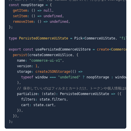
const
 noopStorage 
=
{
getItem
:
(
)
=>
null
,
setItem
:
(
)
=>
undefined
,
removeItem
:
(
)
=>
undefined
,
}
;
type
PersistedCommerceUiState
=
 Pick
<
CommerceUiState
,
"filt
export
const
 usePersistedCommerceUiStore 
=
create
<
CommerceU
persist
(
createCommerceUiSlice
,
{
    name
:
"commerce-ui-v1"
,
    version
:
1
,
    storage
:
createJSONStorage
(
(
)
=>
typeof
 window 
===
"undefined"
?
 noopStorage 
:
 window
.
)
,
// 保存していいのはフィルタとカートだけ。トークンや個人情報は絶
    partialize
:
(
state
)
:
 PersistedCommerceUiState 
=>
(
{
      filters
:
 state
.
filters
,
      cart
:
 state
.
cart
,
}
)
,
}
)
,
)
;