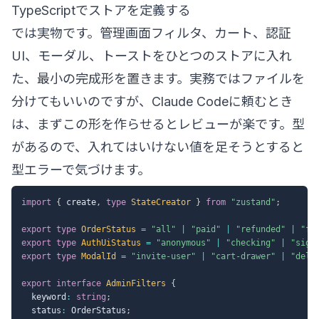
TypeScriptでストアを定義する
では実物です。管理画面フィルタ、カート、認証
UI、モーダル、トーストをひとつのストアに入れ
た、最小の完成形を置きます。実務ではファイルを
分けてもいいのですが、Claude Codeに頼むとき
は、まずこの形を作らせるとレビューが楽です。型
があるので、入れてはいけない値を足そうとすると
型エラーで気づけます。
import
{
 create
,
type
StateCreator
}
from
"zustand"
;
export
type
OrderStatus
=
"all"
|
"paid"
|
"refunded"
|
"fa
export
type
AuthUiStatus
=
"anonymous"
|
"checking"
|
"sign
export
type
ModalId
=
"invite-user"
|
"cart-drawer"
|
"dele
export
interface
AdminFilters
{
  keyword
:
string
;
  status
:
 OrderStatus
;