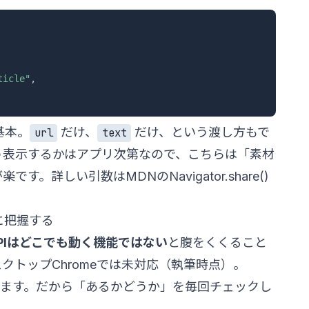
ticle"
,
基本。
だけ、
だけ、という渡し方もで
url
text
う表示するかはアプリ次第なので、こちらは「素材
が楽です。詳しい引数は
MDNのNavigator.share()
に把握する
e APIはどこでも動く機能ではない
と腹をくくること
クトップChromeでは未対応（執筆時点）。
使えます。だから「あるかどうか」を毎回チェックし