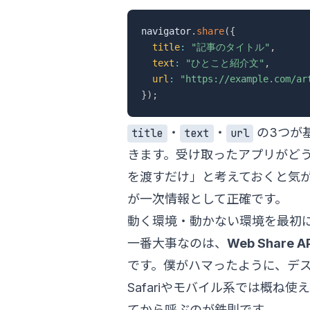
navigator
.
share
(
{
title
:
"記事のタイトル"
,
text
:
"ひとこと紹介文"
,
url
:
"https://example.com/ar
}
)
;
・
・
の3つが
title
text
url
きます。受け取ったアプリがど
を渡すだけ」と考えておくと気
が一次情報として正確です。
動く環境・動かない環境を最初
一番大事なのは、
Web Shar
です。僕がハマったように、デス
Safariやモバイル系では概ね
てから呼ぶのが鉄則です。