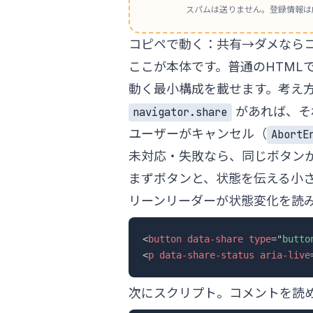
スパムは送りません。登録情報は
コピペで動く：共有→ダメなら
ここが本体です。普通のHTMLで
動く最小構成を載せます。考え
があれば、そ
navigator.share
ユーザーがキャンセル（
AbortE
未対応・失敗なら、同じボタン
まずボタンと、状態を伝える小
リーンリーダーが状態変化を読
<
button
data-share
type
=
"
butto
<
p
data-share-status
aria-live
次にスクリプト。コメントを読