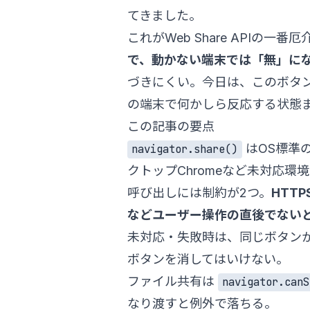
てきました。
これがWeb Share APIの一
で、動かない端末では「無」に
づきにくい。今日は、このボタ
の端末で何かしら反応する状態
この記事の要点
はOS標準
navigator.share()
クトップChromeなど未対応環
呼び出しには制約が2つ。
HTTP
などユーザー操作の直後でない
未対応・失敗時は、同じボタン
ボタンを消してはいけない。
ファイル共有は
navigator.canS
なり渡すと例外で落ちる。