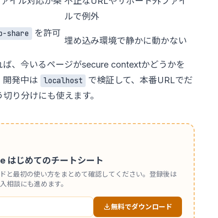
ァイル対応が条
不正なURLやサポート外ファイ
ルで例外
を許可
b-share
埋め込み環境で静かに動かない
ば、今いるページがsecure contextかどうかを
。開発中は
で検証して、本番URLでだ
localhost
う切り分けにも使えます。
 Code はじめてのチートシート
ンドと最初の使い方をまとめて確認してください。登録後は
入相談にも進めます。
無料でダウンロード