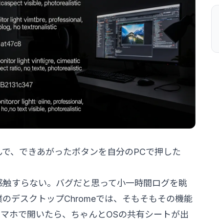
んで、できあがったボタンを自分のPCで押した
感触すらない。バグだと思って小一時間ログを眺
のデスクトップChromeでは、そもそもその機能
マホで開いたら、ちゃんとOSの共有シートが出