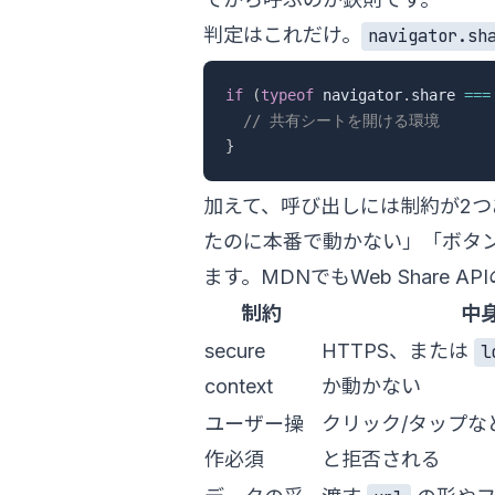
判定はこれだけ。
navigator.sh
if
(
typeof
 navigator
.
share 
===
// 共有シートを開ける環境
}
加えて、呼び出しには制約が2
たのに本番で動かない」「ボタ
ます。MDNでも
Web Share API
制約
中
secure
HTTPS、または
l
context
か動かない
ユーザー操
クリック/タップな
作必須
と拒否される