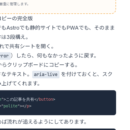
厳重に管理します。
コピーの完全版
もAstroでも静的サイトでもPWAでも、そのまま
方は3段構え。
れで共有シートを開く。
）したら、何もなかったように戻す。
rror
からクリップボードにコピーする。
さなテキスト。
を付けておくと、スク
aria-live
み上げてくれます。
n
"
>
この記事を共有
</
button
>
=
"
polite
"
>
</
p
>
めば流れが追えるようにしてあります。