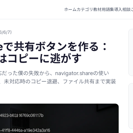
ホーム
カテゴリ
教材
用語集
導入相談
6/6/7)
shareで共有ボタンを作る：
はコピーに逃がす
た僕の失敗から、navigator.shareの使い
約、未対応時のコピー退避、ファイル共有まで実装