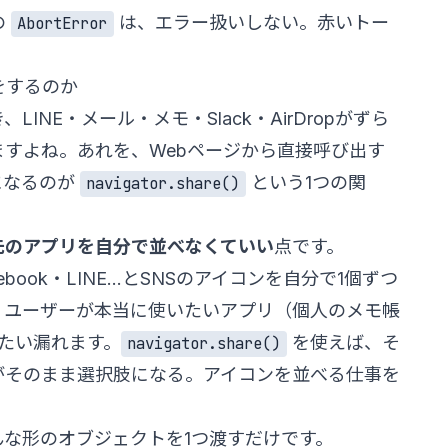
の
は、エラー扱いしない。赤いトー
AbortError
て何をするのか
INE・メール・メモ・Slack・AirDropがずら
すよね。あれを、Webページから直接呼び出す
心になるのが
という1つの関
navigator.share()
先のアプリを自分で並べなくていい
点です。
book・LINE…とSNSのアイコンを自分で1個ずつ
、ユーザーが本当に使いたいアプリ（個人のメモ帳
いたい漏れます。
を使えば、そ
navigator.share()
がそのまま選択肢になる。アイコンを並べる仕事を
な形のオブジェクトを1つ渡すだけです。