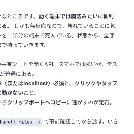
番厄介なところです。
動く端末では魔法みたいに便利
なる。
しかも無反応なので、壊れていることに気
ンを「半分の端末で死んでいる」状態から、全部
まで持っていきます。
の共有シートを開くAPI。スマホでは強いが、デス
境が普通にある。
S（またはlocalhost）必須
と、
クリックやタップ
と動かない
こと。
から
クリップボードへコピー
に逃がすのが定石。
で事前確認してから渡す。いき
hare({ files })