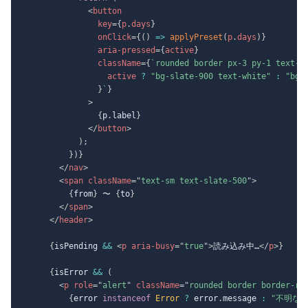
<
button
key
=
{
p
.
days
}
onClick
=
{
(
)
=>
applyPreset
(
p
.
days
)
}
aria-pressed
=
{
active
}
className
=
{
`
rounded border px-3 py-1 text-s
                  active 
?
"bg-slate-900 text-white"
:
"bg-
}
`
}
>
{
p
.
label
}
</
button
>
)
;
}
)
}
</
nav
>
<
span
className
=
"
text-sm text-slate-500
"
>
{
from
}
 〜 
{
to
}
</
span
>
</
header
>
{
isPending 
&&
<
p
aria-busy
=
"
true
"
>
読み込み中…
</
p
>
}
{
isError 
&&
(
<
p
role
=
"
alert
"
className
=
"
rounded border border-re
{
error 
instanceof
Error
?
 error
.
message 
:
"不明なエ