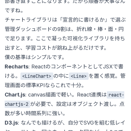
部書き直すことになります。だから順番が大事なん
ですね。
チャートライブラリは「宣言的に書けるか」で選ぶ
管理ダッシュボードの9割は、折れ線・棒・面・円
で足ります。ここで凝った可視化ライブラリを持ち
出すと、学習コストが跳ね上がるだけです。
僕の基準はシンプルです。
Recharts
: ReactのコンポーネントとしてJSXで書
ける。
の中に
を置く感覚。管
<LineChart>
<Line>
理画面の標準KPIならこれで十分。
Chart.js
: canvas描画で軽い。React連携は
react-
が必要で、設定はオブジェクト渡し。点
chartjs-2
数が多い時間系列に強い。
D3.js
: なんでも描けるが、自分でSVGを組む低レイ