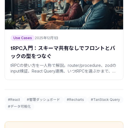
Use Cases
2025年12月1日
tRPC入門：スキーマ共有なしでフロントとバ
ックの型をつなぐ
tRPCの使い方を一人称で解説。router/procedure、zodの
input検証、React Query連携、いつtRPCを選ぶかまで、コ
ピペで動くTypeScriptと失敗談で。
#React
#管理ダッシュボード
#Recharts
#TanStack Query
#データ可視化