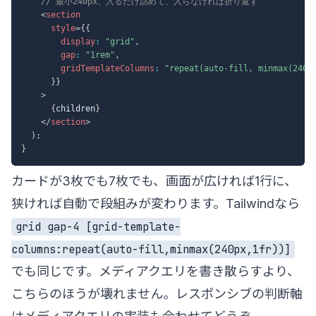
// 最小240px、入るだけ詰めて、入らなければ折り返す
<
section
style
=
{
{
        display
:
"grid"
,
        gap
:
"1rem"
,
        gridTemplateColumns
:
"repeat(auto-fill, minmax(240p
}
}
>
{
children
}
</
section
>
)
;
}
カードが3枚でも7枚でも、画面が広ければ1行に、
狭ければ自動で段組みが変わります。Tailwindなら
grid gap-4 [grid-template-
columns:repeat(auto-fill,minmax(240px,1fr))]
でも同じです。メディアクエリを書き散らすより、
こちらのほうが壊れません。レスポンシブの判断軸