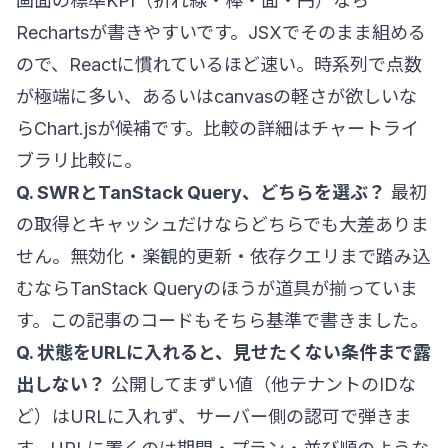
画面の標準KPI（折れ線・棒・面・円）なら
Rechartsが書きやすいです。JSXでそのまま組める
ので、Reactに慣れているほど速い。時系列で点数
が極端に多い、あるいはcanvasの軽さが欲しいな
らChart.jsが候補です。比較の詳細は
チャートライ
ブラリ比較
に。
Q. SWRとTanStack Query、どちらを選ぶ？
最初
の取得とキャッシュだけならどちらでも大差ありま
せん。無効化・楽観的更新・依存クエリまで踏み込
むならTanStack Queryのほうが道具が揃っていま
す。この記事のコードもそちら基準で書きました。
Q. 状態をURLに入れると、見せたくない条件まで露
出しない？
公開してまずい値（他テナントのIDな
ど）はURLに入れず、サーバー側の認可で弾きま