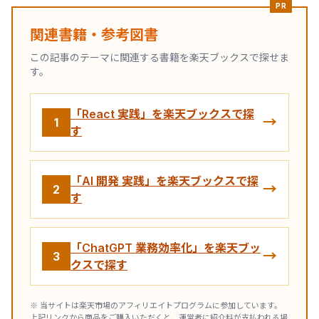
PR
関連書籍・参考図書
この記事のテーマに関連する書籍を楽天ブックスで探せま
す。
「React 実践」を楽天ブックスで探
→
1
す
「AI 開発 実践」を楽天ブックスで探
→
2
す
「ChatGPT 業務効率化」を楽天ブッ
→
3
クスで探す
※ 当サイトは楽天市場のアフィリエイトプログラムに参加しています。
上記リンクから商品をご購入いただくと、運営者に紹介料が支払われる場