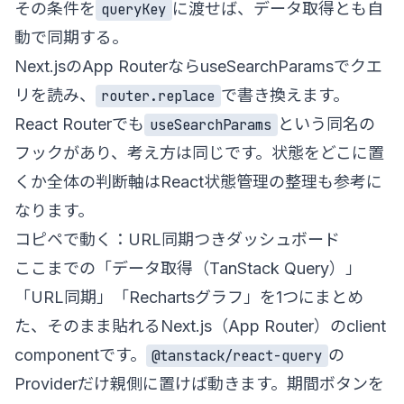
その条件を
に渡せば、データ取得とも自
queryKey
動で同期する。
Next.jsのApp Routerなら
useSearchParams
でクエ
リを読み、
で書き換えます。
router.replace
React Routerでも
という同名の
useSearchParams
フックがあり、考え方は同じです。状態をどこに置
くか全体の判断軸は
React状態管理の整理
も参考に
なります。
コピペで動く：URL同期つきダッシュボード
ここまでの「データ取得（TanStack Query）」
「URL同期」「Rechartsグラフ」を1つにまとめ
た、そのまま貼れるNext.js（App Router）のclient
componentです。
の
@tanstack/react-query
Providerだけ親側に置けば動きます。期間ボタンを