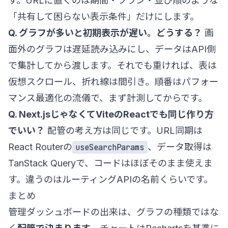
す。URLに置くのは期間・プラン・並び順のような
「共有して困らない表示条件」だけにします。
Q. グラフが多いと初期表示が遅い。どうする？
画
面外のグラフは遅延読み込みにし、データはAPI側
で集計してから渡します。それでも重ければ、表は
仮想スクロール、折れ線は間引き。順番は
パフォー
マンス最適化
の流儀で、まず計測してからです。
Q. Next.jsじゃなくてViteのReactでも同じ作り方
でいい？
配管の考え方は同じです。URL同期は
React Routerの
、データ取得は
useSearchParams
TanStack Queryで、コードはほぼそのまま使えま
す。違うのはルーティングAPIの名前くらいです。
まとめ
管理ダッシュボードの出来は、グラフの種類ではな