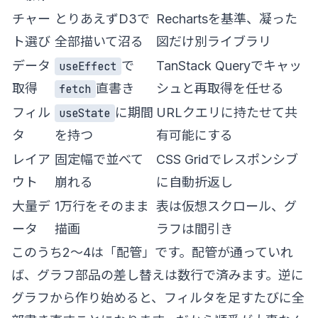
チャー
とりあえずD3で
Rechartsを基準、凝った
ト選び
全部描いて沼る
図だけ別ライブラリ
データ
で
TanStack Queryでキャッ
useEffect
取得
直書き
シュと再取得を任せる
fetch
フィル
に期間
URLクエリに持たせて共
useState
タ
を持つ
有可能にする
レイア
固定幅で並べて
CSS Gridでレスポンシブ
ウト
崩れる
に自動折返し
大量デ
1万行をそのまま
表は仮想スクロール、グ
ータ
描画
ラフは間引き
このうち2〜4は「配管」です。配管が通っていれ
ば、グラフ部品の差し替えは数行で済みます。逆に
グラフから作り始めると、フィルタを足すたびに全