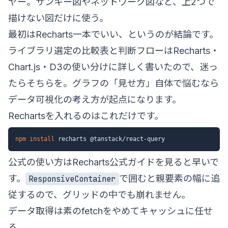
ヤー。サンキー図やネットワーク図など、上2つで
描けない図だけに使う。
最初はRecharts一本でいい、というのが結論です。
ライブラリ選定の比較表と判断フローは
Recharts・
Chart.js・D3の使い分け
に詳しく書いたので、迷っ
たらそちらを。グラフの「見せ方」自体で悩むなら
データ可視化の考え方
が起点になります。
Rechartsを入れるのはこれだけです。
npm
install
公式の使い方は
Recharts公式ガイド
を見ると早いで
す。
で囲むと親要素の幅に追
ResponsiveContainer
従するので、グリッドの中でも崩れません。
データ取得は素のfetchをやめてキャッシュに任せ
る