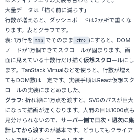
は
メディアクエリの実装
も合わせてどうぞ。
大量データは「描く前に減らす」
行数が増えると、ダッシュボードは2か所で重くな
ります。表とグラフです。
表
: 1万行を
でそのまま
にすると、DOM
map
<tr>
ノードが1万個できてスクロールが固まります。画
面に見えている十数行だけ描く
仮想スクロール
にし
ます。TanStack Virtualなどを使うと、行数が増え
てもDOM数は一定です。実装手順は
React仮想スク
ロールの実装
にまとめました。
グラフ
: 折れ線に1万点を渡すと、SVGのパスが巨大
になって描画が遅くなります。人間の目は1000点も
見分けられないので、
サーバー側で日次・週次に集
計してから渡す
のが基本です。どうしてもクライア