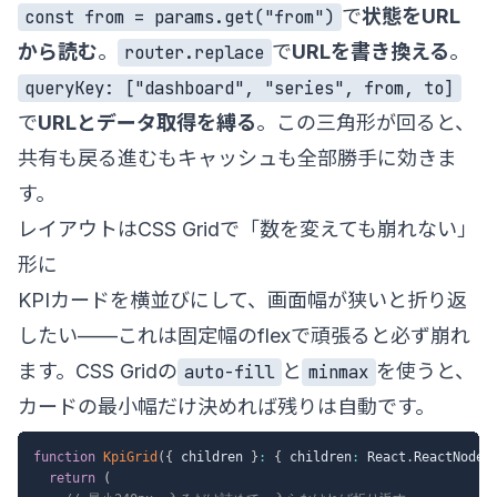
で
状態をURL
const from = params.get("from")
から読む
。
で
URLを書き換える
。
router.replace
queryKey: ["dashboard", "series", from, to]
で
URLとデータ取得を縛る
。この三角形が回ると、
共有も戻る進むもキャッシュも全部勝手に効きま
す。
レイアウトはCSS Gridで「数を変えても崩れない」
形に
KPIカードを横並びにして、画面幅が狭いと折り返
したい——これは固定幅のflexで頑張ると必ず崩れ
ます。CSS Gridの
と
を使うと、
auto-fill
minmax
カードの最小幅だけ決めれば残りは自動です。
function
KpiGrid
(
{
 children 
}
:
{
 children
:
 React
.
ReactNode 
return
(