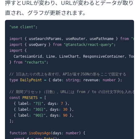
押すとURLが変わり、URLが変わるとデータが取り
直され、グラフが更新されます。
"use client"
;
import
{
 useSearchParams
,
 useRouter
,
 usePathname 
}
from
"ne
import
{
 useQuery 
}
from
"@tanstack/react-query"
;
import
{
  CartesianGrid
,
 Line
,
 LineChart
,
 ResponsiveContainer
,
 Tool
}
from
"recharts"
;
// 1日あたりの売上を表す行。APIが返すJSONの形をここで固定する
type
DailyPoint
=
{
 date
:
string
;
 revenue
:
number
}
;
// 期間プリセット（日数）。URLには from / to の日付文字列を入れる
const
PRESETS
=
[
{
 label
:
"7日"
,
 days
:
7
}
,
{
 label
:
"30日"
,
 days
:
30
}
,
{
 label
:
"90日"
,
 days
:
90
}
,
]
;
function
isoDaysAgo
(
days
:
number
)
{
const
 d 
=
new
Date
(
)
;