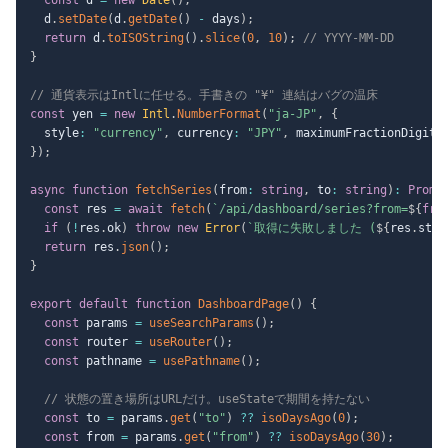
  d
.
setDate
(
d
.
getDate
(
)
-
 days
)
;
return
 d
.
toISOString
(
)
.
slice
(
0
,
10
)
;
// YYYY-MM-DD
}
// 通貨表示はIntlに任せる。手書きの "¥" 連結はバグの温床
const
 yen 
=
new
Intl
.
NumberFormat
(
"ja-JP"
,
{
  style
:
"currency"
,
 currency
:
"JPY"
,
 maximumFractionDigits
}
)
;
async
function
fetchSeries
(
from
:
string
,
 to
:
string
)
:
Promi
const
 res 
=
await
fetch
(
`
/api/dashboard/series?from=
${
fro
if
(
!
res
.
ok
)
throw
new
Error
(
`
取得に失敗しました (
${
res
.
stat
return
 res
.
json
(
)
;
}
export
default
function
DashboardPage
(
)
{
const
 params 
=
useSearchParams
(
)
;
const
 router 
=
useRouter
(
)
;
const
 pathname 
=
usePathname
(
)
;
// 状態の置き場所はURLだけ。useStateで期間を持たない
const
 to 
=
 params
.
get
(
"to"
)
??
isoDaysAgo
(
0
)
;
const
 from 
=
 params
.
get
(
"from"
)
??
isoDaysAgo
(
30
)
;