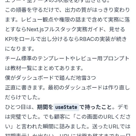
エラー・空データの3状態を必ず出させる。
この順番を守るだけで、出力の質がはっきり変わり
ます。レビュー観点や権限の話まで含めて実務に落
とすなら
Next.jsフルスタック実務ガイド
、見せる
KPIをロールで出し分けるなら
RBACの実装
が続き
になります。
チーム標準のテンプレートやレビュー用プロンプト
は
教材一覧
にまとめてあります。
僕がダッシュボードで踏んだ地雷3つ
正直に書きます。最初のダッシュボードは作り直し
だらけでした。
ひとつ目は、
期間を
で持ったこと
。デモ
useState
は完璧でした。でも顧客に「この画面のURLくださ
い」と言われた瞬間に詰みました。送ったURLでは