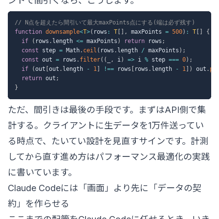
ントで間引くなら、こうします。
// N点を超えたら間引いて最大maxPoints点にする(端は必ず残す)
function
downsample
<
T
>
(
rows
:
T
[
]
,
 maxPoints 
=
500
)
:
T
[
]
{
if
(
rows
.
length 
<=
 maxPoints
)
return
 rows
;
const
 step 
=
 Math
.
ceil
(
rows
.
length 
/
 maxPoints
)
;
const
 out 
=
 rows
.
filter
(
(
_
,
 i
)
=>
 i 
%
 step 
===
0
)
;
if
(
out
[
out
.
length 
-
1
]
!==
 rows
[
rows
.
length 
-
1
]
)
 out
.
pu
return
 out
;
}
ただ、間引きは最後の手段です。まずはAPI側で集
計する。クライアントに生データを1万件送ってい
る時点で、たいてい設計を見直すサインです。計測
してから直す進め方は
パフォーマンス最適化の実践
に書いています。
Claude Codeには「画面」より先に「データの契
約」を作らせる