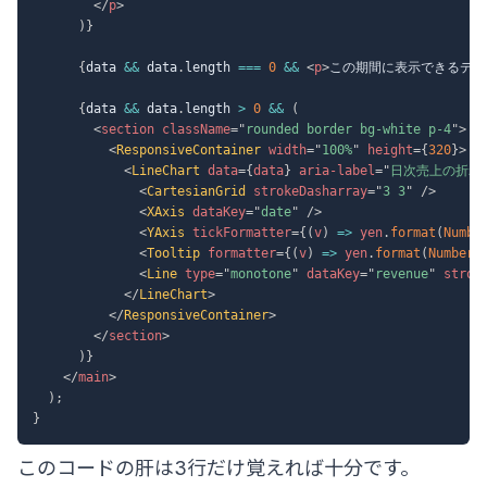
</
p
>
)
}
{
data 
&&
 data
.
length 
===
0
&&
<
p
>
この期間に表示できるデー
{
data 
&&
 data
.
length 
>
0
&&
(
<
section
className
=
"
rounded border bg-white p-4
"
>
<
ResponsiveContainer
width
=
"
100%
"
height
=
{
320
}
>
<
LineChart
data
=
{
data
}
aria-label
=
"
日次売上の折れ
<
CartesianGrid
strokeDasharray
=
"
3 3
"
/>
<
XAxis
dataKey
=
"
date
"
/>
<
YAxis
tickFormatter
=
{
(
v
)
=>
 yen
.
format
(
Numbe
<
Tooltip
formatter
=
{
(
v
)
=>
 yen
.
format
(
Number
(
<
Line
type
=
"
monotone
"
dataKey
=
"
revenue
"
strok
</
LineChart
>
</
ResponsiveContainer
>
</
section
>
)
}
</
main
>
)
;
}
このコードの肝は3行だけ覚えれば十分です。