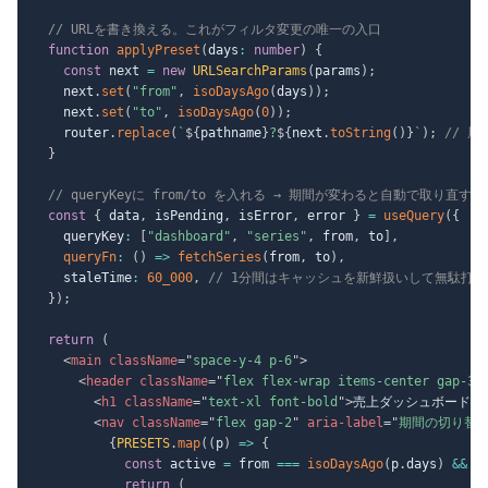
// URLを書き換える。これがフィルタ変更の唯一の入口
function
applyPreset
(
days
:
number
)
{
const
 next 
=
new
URLSearchParams
(
params
)
;
    next
.
set
(
"from"
,
isoDaysAgo
(
days
)
)
;
    next
.
set
(
"to"
,
isoDaysAgo
(
0
)
)
;
    router
.
replace
(
`
${
pathname
}
?
${
next
.
toString
(
)
}
`
)
;
// 
}
// queryKeyに from/to を入れる → 期間が変わると自動で取り直す
const
{
 data
,
 isPending
,
 isError
,
 error 
}
=
useQuery
(
{
    queryKey
:
[
"dashboard"
,
"series"
,
 from
,
 to
]
,
queryFn
:
(
)
=>
fetchSeries
(
from
,
 to
)
,
    staleTime
:
60_000
,
// 1分間はキャッシュを新鮮扱いして無駄打
}
)
;
return
(
<
main
className
=
"
space-y-4 p-6
"
>
<
header
className
=
"
flex flex-wrap items-center gap-3
"
<
h1
className
=
"
text-xl font-bold
"
>
売上ダッシュボード
</
<
nav
className
=
"
flex gap-2
"
aria-label
=
"
期間の切り替
{
PRESETS
.
map
(
(
p
)
=>
{
const
 active 
=
 from 
===
isoDaysAgo
(
p
.
days
)
&&
 t
return
(