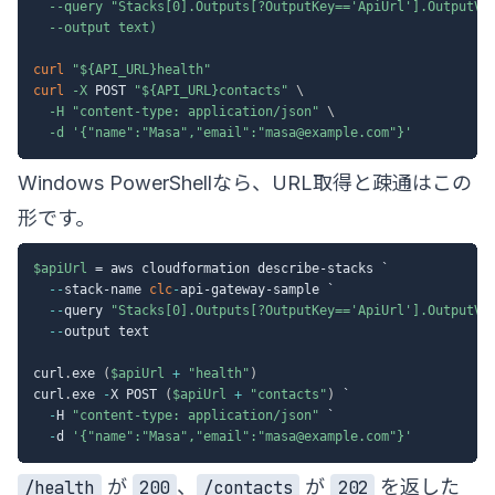
--query
"Stacks[0].Outputs[?OutputKey=='ApiUrl'].OutputVa
--output
 text
)
curl
"
${API_URL}
health"
curl
-X
 POST 
"
${API_URL}
contacts"
\
-H
"content-type: application/json"
\
-d
'{"name":"Masa","email":"masa@example.com"}'
Windows PowerShellなら、URL取得と疎通はこの
形です。
$apiUrl
 = aws cloudformation describe-stacks `

--
stack-name 
clc
-
api-gateway-sample `

--
query 
"Stacks[0].Outputs[?OutputKey=='ApiUrl'].OutputVa
--
output text

curl
.
exe 
(
$apiUrl
+
"health"
)
curl
.
exe 
-
X POST 
(
$apiUrl
+
"contacts"
)
 `

-
H 
"content-type: application/json"
 `

-
d 
'{"name":"Masa","email":"masa@example.com"}'
が
、
が
を返した
/health
200
/contacts
202