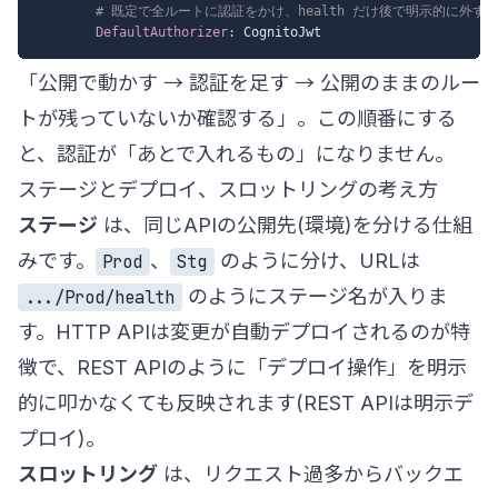
# 既定で全ルートに認証をかけ、health だけ後で明示的に外す
DefaultAuthorizer
:
「公開で動かす → 認証を足す → 公開のままのルー
トが残っていないか確認する」。この順番にする
と、認証が「あとで入れるもの」になりません。
ステージとデプロイ、スロットリングの考え方
ステージ
は、同じAPIの公開先(環境)を分ける仕組
みです。
、
のように分け、URLは
Prod
Stg
のようにステージ名が入りま
.../Prod/health
す。HTTP APIは変更が自動デプロイされるのが特
徴で、REST APIのように「デプロイ操作」を明示
的に叩かなくても反映されます(REST APIは明示デ
プロイ)。
スロットリング
は、リクエスト過多からバックエ