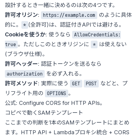
設計するとき一緒に決めるのは次の4つです。
許可オリジン
:
のように具体
https://example.com
的に。
(全許可)は、認証付きAPIでは避ける。
*
Cookieを使うか
: 使うなら
AllowCredentials:
。ただしこのときオリジンに
は使えない
true
*
(ブラウザ仕様)。
許可ヘッダー
: 認証トークンを送るなら
を必ず入れる。
authorization
許可メソッド
: 実際に使う
などと、プ
GET
POST
リフライト用の
。
OPTIONS
公式:
Configure CORS for HTTP APIs
。
コピペで動くSAMテンプレート
ここまでの判断を1本のSAMテンプレートにまとめ
ます。HTTP API + Lambdaプロキシ統合 + CORS