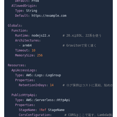
Default
:
 Prod

AllowedOrigin
:
Type
:
 String

Default
:
 https
:
//example.com

Globals
:
Function
:
Runtime
:
 nodejs22.x       
# 20.xはEOL。22系を使う
Architectures
:
-
 arm64                 
# Gravitonで安く速く
Timeout
:
10
MemorySize
:
256
Resources
:
ApiAccessLogs
:
Type
:
 AWS
:
:
Logs
:
:
LogGroup

Properties
:
RetentionInDays
:
14
# ログ保持はコストに直結。短めから
PublicHttpApi
:
Type
:
 AWS
:
:
Serverless
:
:
HttpApi

Properties
:
StageName
:
!Ref
 StageName

CorsConfiguration
:
# CORSはここで返す。Lambda側