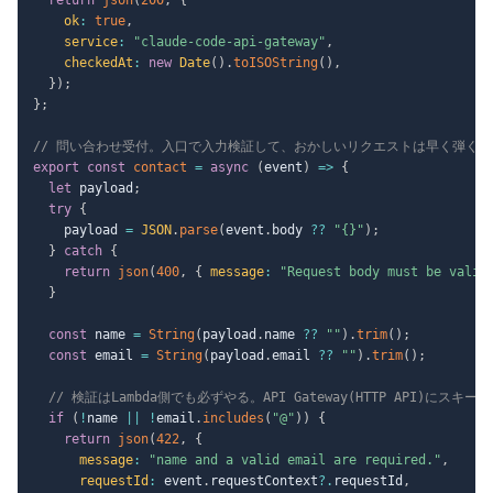
ok
:
true
,
service
:
"claude-code-api-gateway"
,
checkedAt
:
new
Date
(
)
.
toISOString
(
)
,
}
)
;
}
;
// 問い合わせ受付。入口で入力検証して、おかしいリクエストは早く弾く
export
const
contact
=
async
(
event
)
=>
{
let
 payload
;
try
{
    payload 
=
JSON
.
parse
(
event
.
body 
??
"{}"
)
;
}
catch
{
return
json
(
400
,
{
message
:
"Request body must be valid
}
const
 name 
=
String
(
payload
.
name 
??
""
)
.
trim
(
)
;
const
 email 
=
String
(
payload
.
email 
??
""
)
.
trim
(
)
;
// 検証はLambda側でも必ずやる。API Gateway(HTTP API)にスキ
if
(
!
name 
||
!
email
.
includes
(
"@"
)
)
{
return
json
(
422
,
{
message
:
"name and a valid email are required."
,
requestId
:
 event
.
requestContext
?.
requestId
,