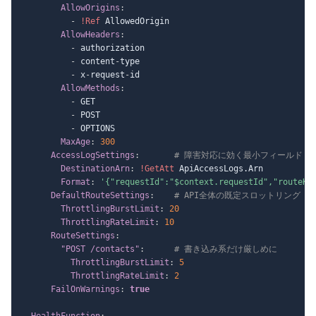
AllowOrigins
:
-
!Ref
 AllowedOrigin

AllowHeaders
:
-
 authorization

-
 content
-
type

-
 x
-
request
-
id

AllowMethods
:
-
 GET

-
 POST

-
 OPTIONS

MaxAge
:
300
AccessLogSettings
:
# 障害対応に効く最小フィールド
DestinationArn
:
!GetAtt
 ApiAccessLogs.Arn

Format
:
'{"requestId":"$context.requestId","routeKe
DefaultRouteSettings
:
# API全体の既定スロットリング
ThrottlingBurstLimit
:
20
ThrottlingRateLimit
:
10
RouteSettings
:
"POST /contacts"
:
# 書き込み系だけ厳しめに
ThrottlingBurstLimit
:
5
ThrottlingRateLimit
:
2
FailOnWarnings
:
true
HealthFunction
: