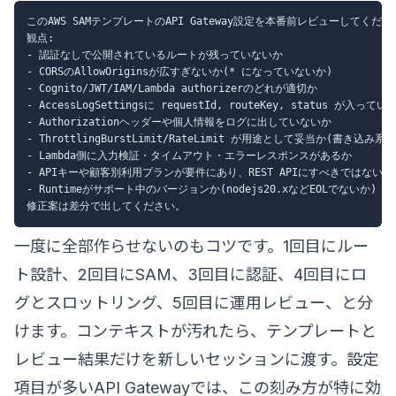
このAWS SAMテンプレートのAPI Gateway設定を本番前レビューしてくださ
観点:

- 認証なしで公開されているルートが残っていないか

- CORSのAllowOriginsが広すぎないか(* になっていないか)

- Cognito/JWT/IAM/Lambda authorizerのどれが適切か

- AccessLogSettingsに requestId, routeKey, status が入っている
- Authorizationヘッダーや個人情報をログに出していないか

- ThrottlingBurstLimit/RateLimit が用途として妥当か(書き込み
- Lambda側に入力検証・タイムアウト・エラーレスポンスがあるか

- APIキーや顧客別利用プランが要件にあり、REST APIにすべきではないか

- Runtimeがサポート中のバージョンか(nodejs20.xなどEOLでないか)

一度に全部作らせないのもコツです。1回目にルー
ト設計、2回目にSAM、3回目に認証、4回目にロ
グとスロットリング、5回目に運用レビュー、と分
けます。コンテキストが汚れたら、テンプレートと
レビュー結果だけを新しいセッションに渡す。設定
項目が多いAPI Gatewayでは、この刻み方が特に効