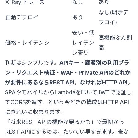
X-Ray トレース
なし
あり
なし(明示デ
自動デプロイ
あり
プロイ)
安い・低
高機能ぶん割
価格・レイテンシ
レイテン
高
シ寄り
判断はシンプルです。
APIキー・顧客別の利用プラ
ン・リクエスト検証・WAF・Private APIのどれか
が要件にあるならREST API。なければHTTP API
。
SPAやモバイルからLambdaを叩いてJWTで認証し
てCORSを返す、という今どきの構成はHTTP API
にきれいに収まります。
「将来REST APIの機能が要るかも」で最初から
REST APIにするのは、たいてい早すぎます。後か