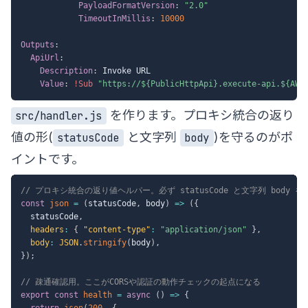
PayloadFormatVersion
:
"2.0"
TimeoutInMillis
:
10000
Outputs
:
ApiUrl
:
Description
:
 Invoke URL

Value
:
!Sub
"https://${PublicHttpApi}.execute-api.${AWS
を作ります。プロキシ統合の返り
src/handler.js
値の形(
と文字列
)を守るのがポ
statusCode
body
イントです。
// プロキシ統合の返り値ヘルパー。必ず statusCode と文字列 body を
const
json
=
(
statusCode
,
 body
)
=>
(
{
  statusCode
,
headers
:
{
"content-type"
:
"application/json"
}
,
body
:
JSON
.
stringify
(
body
)
,
}
)
;
// 疎通確認用。ここがCORSや認証の動作チェックの起点になる
export
const
health
=
async
(
)
=>
{
return
json
(
200
,
{