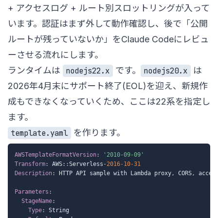
+ アクセスログ + ルート別スロットリングが入って
います。認証はまず外して動作確認し、後で「公開
ルートが残っていないか」をClaude Codeにレビュ
ーさせる流れにします。
ランタイムは
です。
は
nodejs22.x
nodejs20.x
2026年4月末にサポート終了(EOL)を迎え、新規作
成もできなくなっていくため、ここは22系を指定し
ます。
を作ります。
template.yaml
AWSTemplateFormatVersion
:
'2010-09-09'
Transform
:
 AWS
:
:
Serverless
-
2016-10-31
Description
:
 HTTP API sample with Lambda proxy
,
 CORS
,
 acces
Parameters
:
StageName
:
Type
:
 String
