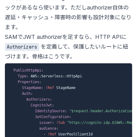
ックがあるなら使います。ただしauthorizer自体の
遅延・キャッシュ・障害時の影響も設計対象になり
ます。
SAMでJWT authorizerを足すなら、HTTP APIに
を定義して、保護したいルートに紐
Authorizers
づけます。骨格はこうです。
PublicHttpApi
:
Type
:
 AWS
:
:
Serverless
:
:
HttpApi

Properties
:
StageName
:
!Ref
 StageName

Auth
:
Authorizers
:
CognitoJwt
:
IdentitySource
:
"$request.header.Authorization"
JwtConfiguration
:
issuer
:
!Sub
"https://cognito-idp.${AWS::Regi
audience
:
-
!Ref
 UserPoolClientId
