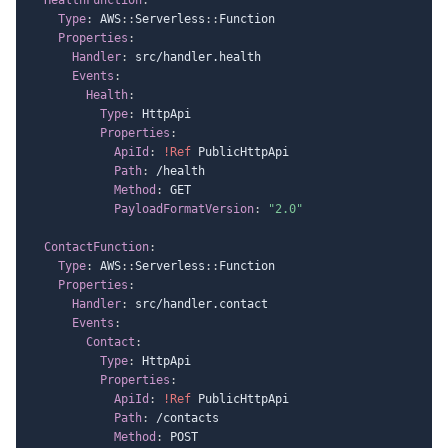
Type
:
 AWS
:
:
Serverless
:
:
Function

Properties
:
Handler
:
 src/handler.health

Events
:
Health
:
Type
:
 HttpApi

Properties
:
ApiId
:
!Ref
 PublicHttpApi

Path
:
 /health

Method
:
 GET

PayloadFormatVersion
:
"2.0"
ContactFunction
:
Type
:
 AWS
:
:
Serverless
:
:
Function

Properties
:
Handler
:
 src/handler.contact

Events
:
Contact
:
Type
:
 HttpApi

Properties
:
ApiId
:
!Ref
 PublicHttpApi

Path
:
 /contacts

Method
:
 POST
