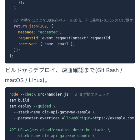
}
)
;
}
// 本番ではここでDB保存やメール送信。今は受領レスポンスだけ返す
return
json
(
202
,
{
message
:
"accepted"
,
requestId
:
 event
.
requestContext
?.
requestId
,
received
:
{
 name
,
 email 
}
,
}
)
;
}
;
ビルドからデプロイ、疎通確認まで(Git Bash /
macOS / Linux)。
node
--check
 src/handler.js   
# まず構文チェック
sam build

sam deploy 
--guided
\
  --stack-name clc-api-gateway-sample 
\
  --parameter-overrides 
AllowedOrigin
=
https://example.com

API_URL
=
$(
aws cloudformation describe-stacks 
\
  --stack-name clc-api-gateway-sample 
\