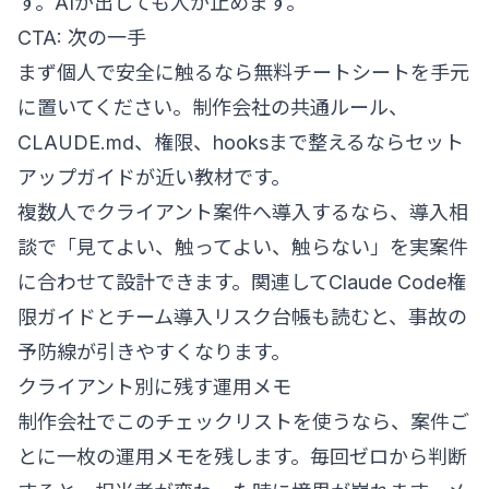
す。AIが出しても人が止めます。
CTA: 次の一手
まず個人で安全に触るなら
無料チートシート
を手元
に置いてください。制作会社の共通ルール、
CLAUDE.md、権限、hooksまで整えるなら
セット
アップガイド
が近い教材です。
複数人でクライアント案件へ導入するなら、
導入相
談
で「見てよい、触ってよい、触らない」を実案件
に合わせて設計できます。関連して
Claude Code権
限ガイド
と
チーム導入リスク台帳
も読むと、事故の
予防線が引きやすくなります。
クライアント別に残す運用メモ
制作会社でこのチェックリストを使うなら、案件ご
とに一枚の運用メモを残します。毎回ゼロから判断