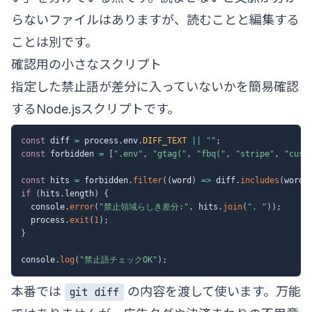
らないファイルはありますが、読むことと編集する
ことは別です。
確認用の小さなスクリプト
指定した禁止語が差分に入っていないかを簡易確認
するNode.jsスクリプトです。
const
 diff 
=
 process
.
env
.
DIFF_TEXT
||
""
;
const
 forbidden 
=
[
".env"
,
"gtag("
,
"fbq("
,
"stripe"
,
"cust
const
 hits 
=
 forbidden
.
filter
(
(
word
)
=>
 diff
.
includes
(
word
)
if
(
hits
.
length
)
{
  console
.
error
(
"禁止領域らしき差分:"
,
 hits
.
join
(
", "
)
)
;
  process
.
exit
(
1
)
;
}
console
.
log
(
"禁止語チェックOK"
)
;
本番では
の内容を渡して使います。万能
git diff