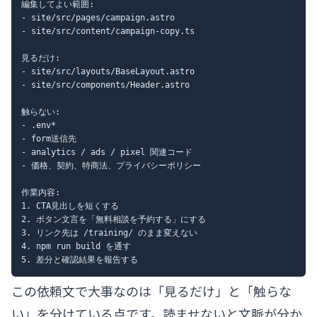
編集してよい範囲:

- site/src/pages/campaign.astro

- site/src/content/campaign-copy.ts

見るだけ:

- site/src/layouts/BaseLayout.astro

- site/src/components/Header.astro

触らない:

- .env*

- form送信先

- analytics / ads / pixel 関連コード

- 価格、契約、特商法、プライバシーポリシー

作業内容:

1. CTA見出しを短くする

2. ボタン文言を「無料相談を予約する」にする

3. リンク先は /training/ のまま変えない

4. npm run build を通す

この依頼文で大事なのは「見るだけ」と「触らな
い」を分けている点です。読ませないと文脈が分か