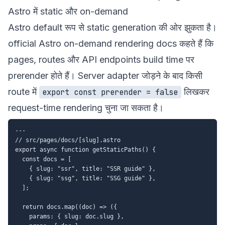
Astro में static और on-demand
Astro default रूप से static generation की ओर झुकता है।
official
Astro on-demand rendering
docs कहते हैं कि
pages, routes और API endpoints build time पर
prerender होते हैं। Server adapter जोड़ने के बाद किसी
route में
लिखकर
export const prerender = false
request-time rendering चुना जा सकता है।
---

// src/pages/docs/[slug].astro

export async function getStaticPaths() {

  const docs = [

    { slug: "ssr", title: "SSR guide" },

    { slug: "ssg", title: "SSG guide" },

  ];

  return docs.map((doc) => ({

    params: { slug: doc.slug },
