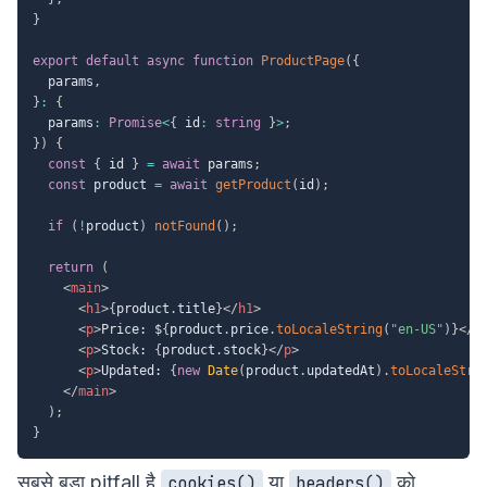
}
export
default
async
function
ProductPage
(
{
  params
,
}
:
{
  params
:
Promise
<
{
 id
:
string
}
>
;
}
)
{
const
{
 id 
}
=
await
 params
;
const
 product 
=
await
getProduct
(
id
)
;
if
(
!
product
)
notFound
(
)
;
return
(
<
main
>
<
h1
>
{
product
.
title
}
</
h1
>
<
p
>
Price: $
{
product
.
price
.
toLocaleString
(
"en-US"
)
}
</
p
<
p
>
Stock: 
{
product
.
stock
}
</
p
>
<
p
>
Updated: 
{
new
Date
(
product
.
updatedAt
)
.
toLocaleStri
</
main
>
)
;
}
सबसे बड़ा pitfall है
या
को
cookies()
headers()