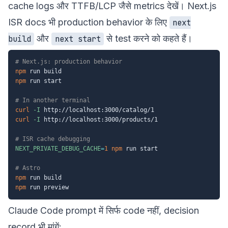
cache logs और TTFB/LCP जैसे metrics देखें। Next.js
ISR docs भी production behavior के लिए
next
और
से test करने को कहते हैं।
build
next start
# Next.js: production behavior
npm
npm
 run start

# In another terminal
curl
-I
curl
-I
 http://localhost:3000/products/1

# ISR cache debugging
NEXT_PRIVATE_DEBUG_CACHE
=
1
npm
 run start

# Astro
npm
npm
Claude Code prompt में सिर्फ code नहीं, decision
record भी मांगें: