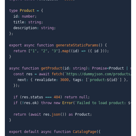
type
Product
=
{
  id
:
number
;
  title
:
string
;
  description
:
string
;
}
;
export
async
function
generateStaticParams
(
)
{
return
[
"1"
,
"2"
,
"3"
]
.
map
(
(
id
)
=>
(
{
 id 
}
)
)
;
}
async
function
getProduct
(
id
:
string
)
:
Promise
<
Product 
|
nu
const
 res 
=
await
fetch
(
`
https://dummyjson.com/products/
$
    next
:
{
 revalidate
:
3600
,
 tags
:
[
`
product:
${
id
}
`
]
}
,
}
)
;
if
(
res
.
status 
===
404
)
return
null
;
if
(
!
res
.
ok
)
throw
new
Error
(
`
Failed to load product: 
${
r
return
(
await
 res
.
json
(
)
)
as
 Product
;
}
export
default
async
function
CatalogPage
(
{