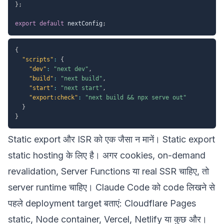
}
;
export
default
 nextConfig
;
{
"scripts"
:
{
"dev"
:
"next dev"
,
"build"
:
"next build"
,
"start"
:
"next start"
,
"export:check"
:
"next build && npx serve out"
}
}
Static export और ISR को एक जैसा न मानें। Static export
static hosting के लिए है। अगर cookies, on-demand
revalidation, Server Functions या real SSR चाहिए, तो
server runtime चाहिए। Claude Code को code लिखने से
पहले deployment target बताएं: Cloudflare Pages
static, Node container, Vercel, Netlify या कुछ और।