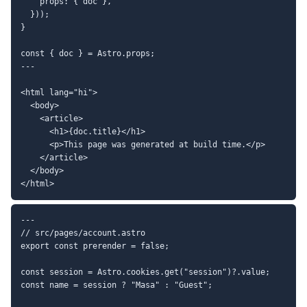
    props: { doc },

  }));

}

const { doc } = Astro.props;

---

<html lang="hi">

  <body>

    <article>

      <h1>{doc.title}</h1>

      <p>This page was generated at build time.</p>

    </article>

  </body>

---

// src/pages/account.astro

export const prerender = false;

const session = Astro.cookies.get("session")?.value;

const name = session ? "Masa" : "Guest";
