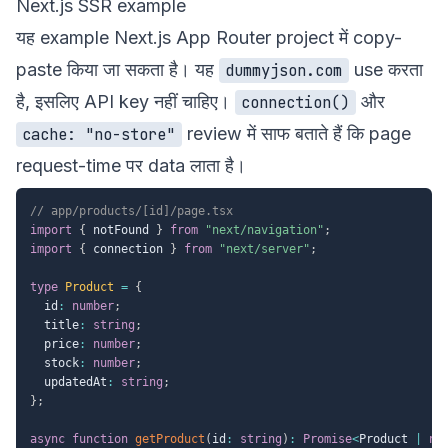
Next.js SSR example
यह example Next.js App Router project में copy-
paste किया जा सकता है। यह
use करता
dummyjson.com
है, इसलिए API key नहीं चाहिए।
और
connection()
review में साफ बताते हैं कि page
cache: "no-store"
request-time पर data लाता है।
// app/products/[id]/page.tsx
import
{
 notFound 
}
from
"next/navigation"
;
import
{
 connection 
}
from
"next/server"
;
type
Product
=
{
  id
:
number
;
  title
:
string
;
  price
:
number
;
  stock
:
number
;
  updatedAt
:
string
;
}
;
async
function
getProduct
(
id
:
string
)
:
Promise
<
Product 
|
nu