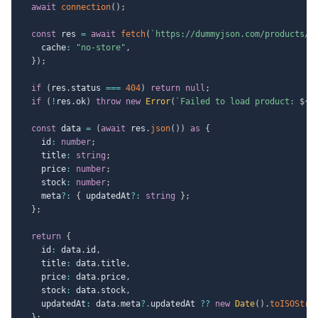
await
connection
(
)
;
const
 res 
=
await
fetch
(
`
https://dummyjson.com/products/
$
    cache
:
"no-store"
,
}
)
;
if
(
res
.
status 
===
404
)
return
null
;
if
(
!
res
.
ok
)
throw
new
Error
(
`
Failed to load product: 
${
r
const
 data 
=
(
await
 res
.
json
(
)
)
as
{
    id
:
number
;
    title
:
string
;
    price
:
number
;
    stock
:
number
;
    meta
?
:
{
 updatedAt
?
:
string
}
;
}
;
return
{
    id
:
 data
.
id
,
    title
:
 data
.
title
,
    price
:
 data
.
price
,
    stock
:
 data
.
stock
,
    updatedAt
:
 data
.
meta
?.
updatedAt 
??
new
Date
(
)
.
toISOStri
}
;