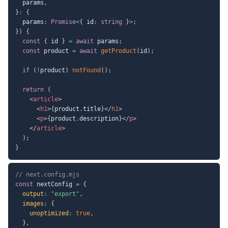
  params
,
}
:
{
  params
:
Promise
<
{
 id
:
string
}
>
;
}
)
{
const
{
 id 
}
=
await
 params
;
const
 product 
=
await
getProduct
(
id
)
;
if
(
!
product
)
notFound
(
)
;
return
(
<
article
>
<
h1
>
{
product
.
title
}
</
h1
>
<
p
>
{
product
.
description
}
</
p
>
</
article
>
)
;
}
// next.config.mjs
const
 nextConfig 
=
{
output
:
"export"
,
images
:
{
unoptimized
:
true
,
}
,