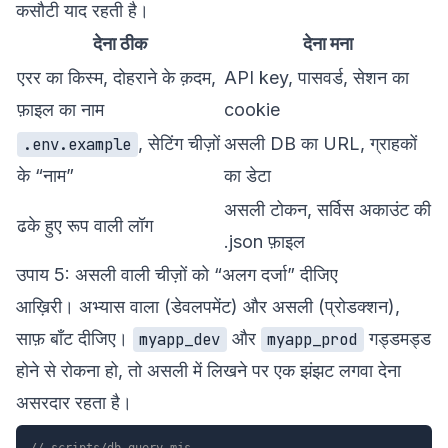
कसौटी याद रहती है।
देना ठीक
देना मना
एरर का किस्म, दोहराने के क़दम,
API key, पासवर्ड, सेशन का
फ़ाइल का नाम
cookie
, सेटिंग चीज़ों
असली DB का URL, ग्राहकों
.env.example
के “नाम”
का डेटा
असली टोकन, सर्विस अकाउंट की
ढके हुए रूप वाली लॉग
.json फ़ाइल
उपाय 5: असली वाली चीज़ों को “अलग दर्जा” दीजिए
आख़िरी। अभ्यास वाला (डेवलपमेंट) और असली (प्रोडक्शन),
साफ़ बाँट दीजिए।
और
गड्डमड्ड
myapp_dev
myapp_prod
होने से रोकना हो, तो असली में लिखने पर एक झंझट लगवा देना
असरदार रहता है।
// scripts/db-query.mjs