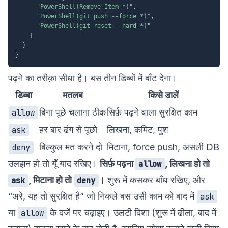
"PowerShell(Remove-Item *)"
,
"PowerShell(git push --force *)"
,
"PowerShell(git reset --hard *)"
]
}
}
पढ़ने का तरीक़ा सीधा है। बस तीन डिब्बों में बाँट देना।
डिब्बा
मतलब
किसे डालें
बिना पूछे चलाना ठीक
सिर्फ़ पढ़ने वाला सुरक्षित काम
allow
हर बार ढंग से पूछो
लिखना, कमिट, पुश
ask
बिल्कुल मत करने दो
मिटाना, force push, असली DB
deny
उलझन हो तो यूँ याद रखिए।
सिर्फ़ पढ़ना
, लिखना हो तो
allow
, मिटाना हो तो
।
शुरू में कसकर बाँध रखिए, और
ask
deny
“अरे, यह तो सुरक्षित है” जो निकले बस उसी काम को बाद में
ask
या
के दर्जे पर चढ़ाइए। उलटी दिशा (शुरू में ढीला, बाद में
allow