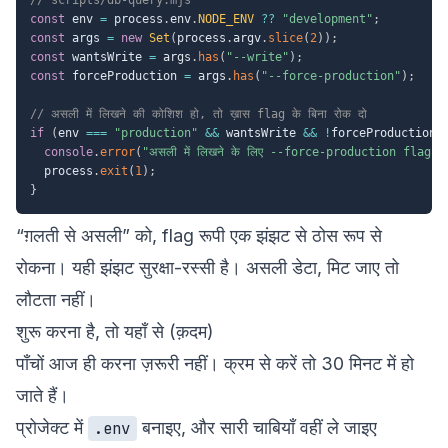
const
 env 
=
 process
.
env
.
NODE_ENV
??
"development"
;
const
 args 
=
new
Set
(
process
.
argv
.
slice
(
2
)
)
;
const
 wantsWrite 
=
 args
.
has
(
"--write"
)
;
const
 forceProduction 
=
 args
.
has
(
"--force-production"
)
;
// असली में लिखने की कोशिश हो, तो ख़ास flag के बिना रोक दो
if
(
env 
===
"production"
&&
 wantsWrite 
&&
!
forceProduction
)
console
.
error
(
"असली में लिखने के लिए --force-production flag ज़र
  process
.
exit
(
1
)
;
}
“ग़लती से असली” को, flag रूपी एक झंझट से ठोस रूप से
रोकना। यही झंझट सुरक्षा-रस्सी है। असली डेटा, मिट जाए तो
लौटता नहीं।
शुरू करना है, तो यहाँ से (क़दम)
पाँचों आज ही करना ज़रूरी नहीं। क्रम से करें तो 30 मिनट में हो
जाते हैं।
प्रोजेक्ट में
बनाइए, और सारी चाबियाँ वहीं ले जाइए
.env