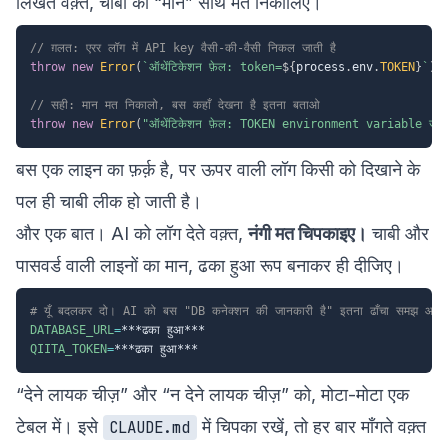
लिखते वक़्त, चाबी का “मान” साथ मत निकालिए।
// ग़लत: एरर लॉग में API key वैसी-की-वैसी निकल जाती है
throw
new
Error
(
`
ऑथेंटिकेशन फ़ेल: token=
${
process
.
env
.
TOKEN
}
`
)
;
// सही: मान मत निकालो, बस कहाँ देखना है इतना बताओ
throw
new
Error
(
"ऑथेंटिकेशन फ़ेल: TOKEN environment variable जाँच
बस एक लाइन का फ़र्क़ है, पर ऊपर वाली लॉग किसी को दिखाने के
पल ही चाबी लीक हो जाती है।
और एक बात। AI को लॉग देते वक़्त,
नंगी मत चिपकाइए।
चाबी और
पासवर्ड वाली लाइनों का मान, ढका हुआ रूप बनाकर ही दीजिए।
# यूँ बदलकर दो। AI को बस "DB कनेक्शन की जानकारी है" इतना ढाँचा समझ आ ज
DATABASE_URL
=
QIITA_TOKEN
=
“देने लायक चीज़” और “न देने लायक चीज़” को, मोटा-मोटा एक
टेबल में। इसे
में चिपका रखें, तो हर बार माँगते वक़्त
CLAUDE.md