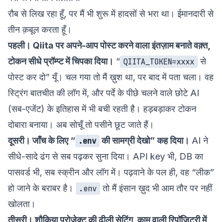
रौब से लिख रहा हूँ, पर मैं भी शुरू में हादसों से भरा था। ईमानदारी से
तीन क़बूल करता हूँ।
पहली। Qiita पर अपने-आप पोस्ट करने वाला इंतज़ाम बनाते वक़्त,
टोकन सीधे प्रॉम्प्ट में चिपका दिया।
“
से
QIITA_TOKEN=xxxx
पोस्ट कर दो” यूँ। चल गया तो मैं ख़ुश था, पर बाद में पता चला। वह
स्ट्रिंग बातचीत की लॉग में, और पर्दे के पीछे चलने वाले छोटे AI
(सब-एजेंट) के इतिहास में भी बची रहती है। हड़बड़ाकर टोकन
दोबारा बनाया। अब सोचूँ तो पसीने छूट जाते हैं।
दूसरी। जाँच के लिए “
की सामग्री देखो” कह दिया।
AI ने
.env
सीधे-सादे ढंग से सब पढ़कर सुना दिया। API key भी, DB का
पासवर्ड भी, सब स्क्रीन और लॉग में। पढ़वाने के पल ही, वह “लीक”
हो जाने के बराबर है।
तो मैं इंसान ख़ुद भी आम तौर पर नहीं
.env
खोलता।
तीसरी। शौक़िया प्रोजेक्ट की ढीली सेटिंग, काम वाली रिपॉज़िटरी में