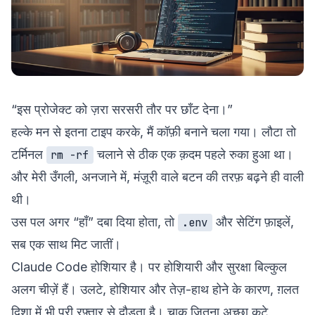
“इस प्रोजेक्ट को ज़रा सरसरी तौर पर छाँट देना।”
हल्के मन से इतना टाइप करके, मैं कॉफ़ी बनाने चला गया। लौटा तो
टर्मिनल
चलाने से ठीक एक क़दम पहले रुका हुआ था।
rm -rf
और मेरी उँगली, अनजाने में, मंज़ूरी वाले बटन की तरफ़ बढ़ने ही वाली
थी।
उस पल अगर “हाँ” दबा दिया होता, तो
और सेटिंग फ़ाइलें,
.env
सब एक साथ मिट जातीं।
Claude Code होशियार है। पर होशियारी और सुरक्षा बिल्कुल
अलग चीज़ें हैं। उलटे, होशियार और तेज़-हाथ होने के कारण, ग़लत
दिशा में भी पूरी रफ़्तार से दौड़ता है। चाक़ू जितना अच्छा कटे,