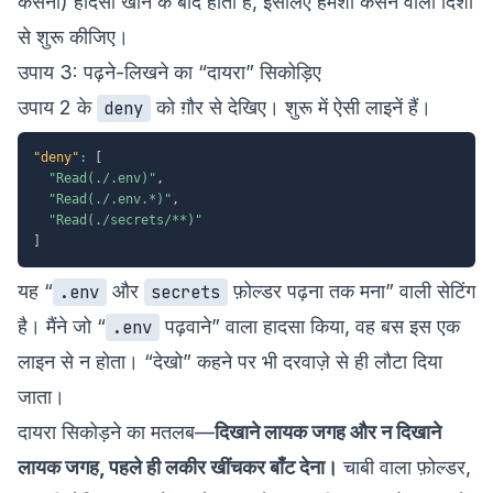
कसना) हादसा खाने के बाद होती है, इसलिए हमेशा कसने वाली दिशा
से शुरू कीजिए।
उपाय 3: पढ़ने-लिखने का “दायरा” सिकोड़िए
उपाय 2 के
को ग़ौर से देखिए। शुरू में ऐसी लाइनें हैं।
deny
"deny"
:
[
"Read(./.env)"
,
"Read(./.env.*)"
,
"Read(./secrets/**)"
]
यह “
और
फ़ोल्डर पढ़ना तक मना” वाली सेटिंग
.env
secrets
है। मैंने जो “
पढ़वाने” वाला हादसा किया, वह बस इस एक
.env
लाइन से न होता। “देखो” कहने पर भी दरवाज़े से ही लौटा दिया
जाता।
दायरा सिकोड़ने का मतलब—
दिखाने लायक जगह और न दिखाने
लायक जगह, पहले ही लकीर खींचकर बाँट देना।
चाबी वाला फ़ोल्डर,