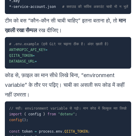
*.key

*-service-account.json   
# क्लाउड की सर्विस अकाउंट चाबी भी न भूलें
टीम को बस “कौन-कौन सी चाबी चाहिए” इतना बताना हो, तो
मान
ख़ाली रखा सैम्पल
रख दीजिए।
# .env.example (इसे Git पर चढ़ाना ठीक है। अंदर ख़ाली है)
ANTHROPIC_API_KEY
=
QIITA_TOKEN
=
DATABASE_URL
=
कोड से, फ़ाइल का मान सीधे लिखे बिना, “environment
variable” के तौर पर पढ़िए। चाबी का असली रूप कोड में कहीं
नहीं उभरता।
// सही: environment variable से पढ़ो। मान कोड में बिल्कुल मत लिखो
import
{
 config 
}
from
"dotenv"
;
config
(
)
;
const
 token 
=
 process
.
env
.
QIITA_TOKEN
;