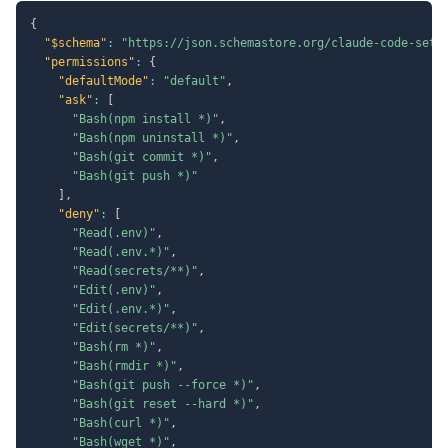
{
"$schema"
:
"https://json.schemastore.org/claude-code-sett
"permissions"
:
{
"defaultMode"
:
"default"
,
"ask"
:
[
"Bash(npm install *)"
,
"Bash(npm uninstall *)"
,
"Bash(git commit *)"
,
"Bash(git push *)"
]
,
"deny"
:
[
"Read(.env)"
,
"Read(.env.*)"
,
"Read(secrets/**)"
,
"Edit(.env)"
,
"Edit(.env.*)"
,
"Edit(secrets/**)"
,
"Bash(rm *)"
,
"Bash(rmdir *)"
,
"Bash(git push --force *)"
,
"Bash(git reset --hard *)"
,
"Bash(curl *)"
,
"Bash(wget *)"
,