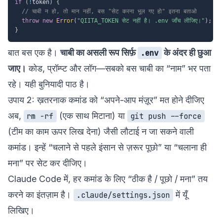
if
(
!
token
)
{
// चाबी न हो, तो मान नहीं, बस "सेट करना भूल गए हो" इतना बताओ
throw
new
Error
(
"QIITA_TOKEN सेट नहीं है। .env जाँच लीजिए।"
)
;
}
बात बस एक है।
चाबी का असली रूप सिर्फ़
के अंदर ही छुआ
.env
जाए।
कोड, प्रॉम्प्ट और लॉग—सबको बस चाबी का “नाम” भर पता
रहे। यही बुनियादी पाठ है।
उपाय 2: ख़तरनाक कमांड को “अपने-आप मंज़ूर” मत होने दीजिए
अब,
(एक साथ मिटाना) या
rm -rf
git push --force
(टीम का काम ऊपर लिख देना) जैसी लौटाई न जा सकने वाली
कमांड। इन्हें “चलाने से पहले इंसान से ज़रूर पूछो” या “चलाना ही
मना” पर सेट कर दीजिए।
Claude Code में, हर कमांड के लिए “ठीक है / पूछो / मना” तय
करने का इंतज़ाम है।
में यूँ
.claude/settings.json
लिखिए।