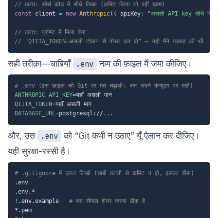
// ग़लत: सोर्स कोड में सीधे लिखा (कमिट किया तो वहीं ख़त्म)
const
 client 
=
new
Anthropic
(
{
 apiKey
:
"असली API key सीधे चिपक
// ग़लत: प्रॉम्प्ट में मिला देना
// "QIITA_TOKEN=असली टोकन से पोस्ट कर दो" ← यही मैंने गड़बड़ की थी
सही तरीक़ा—चाबियाँ
नाम की फ़ाइल में जमा कीजिए।
.env
# .env (इस फ़ाइल को Git पर मत चढ़ाओ। बस अपने कंप्यूटर पर रखो)
ANTHROPIC_API_KEY
=
QIITA_TOKEN
=
DATABASE_URL
=
postgresql://
..
और, उस
को “Git कभी न उठाए” यूँ ऐलान कर दीजिए।
.env
यही सुरक्षा-रस्सी है।
# .gitignore में ज़रूर लिखो (चाबी ग़लती से कमिट न हो, इसका बीमा)
.env

!
.env.example   
# बस सैम्पल शेयर करना ठीक है
*.pem
