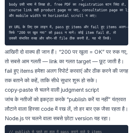
body उसी भाषा में लिखा हो, free PDF का registration बटन जिंदा हो,

course link सही product page पर जाए, consultation page का link 
और mobile width पर horizontal scroll न आए।

हर URL के लिए एक लाइन में, pass हुए items और fail हुए items अलग-अलग रि
सिर्फ "200 पर खुल गया" को pass न मानें। कोई item fail हो, तो

आखिरी दो वाक्य ही जान हैं। “200 पर खुला = OK” पर रुक गए,
तो सबसे आम गलती — link का गलत target — छूट जाती है।
fail हुए items हमेशा अलग रिपोर्ट करवाएं और ठीक करने की जगह
तक बताने को कहें, ताकि सीधे सुधार शुरू हो सके।
copy-paste से चलने वाली judgment script
जांच के नतीजों को इकट्ठा करके “publish करें या नहीं” यंत्रवत
लौटाने वाला हिस्सा code में रख लें, तो हर बार एक जैसा रहता है।
Node.js पर चलने वाला सबसे छोटा version यह रहा।
// publish से पहले हर हाल में pass कराने वाले 9 items