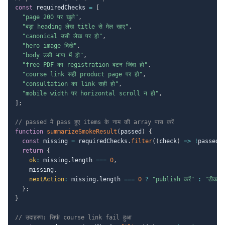
const
 requiredChecks 
=
[
"page 200 पर खुले"
,
"बड़ा heading लेख title से मेल खाए"
,
"canonical उसी लेख पर हो"
,
"hero image दिखे"
,
"body उसी भाषा में हो"
,
"free PDF का registration बटन जिंदा हो"
,
"course link सही product page पर हो"
,
"consultation का link सही हो"
,
"mobile width पर horizontal scroll न हो"
,
]
;
// passed में pass हुए items के नाम की array पास करें
function
summarizeSmokeResult
(
passed
)
{
const
 missing 
=
 requiredChecks
.
filter
(
(
check
)
=>
!
passed
.
return
{
ok
:
 missing
.
length 
===
0
,
    missing
,
nextAction
:
 missing
.
length 
===
0
?
"publish करें"
:
"ठीक करक
}
;
}
// उदाहरण: सिर्फ course link fail हुआ