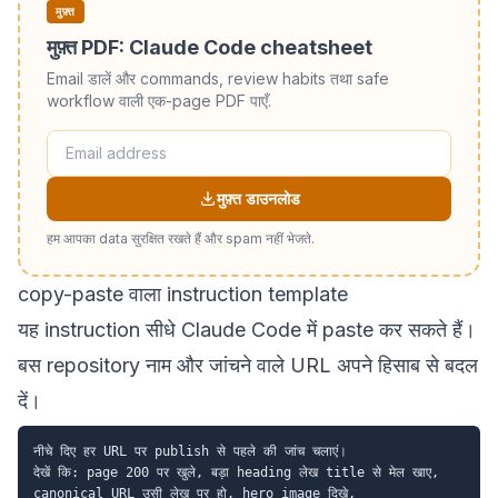
मुफ़्त
मुफ़्त PDF: Claude Code cheatsheet
Email डालें और commands, review habits तथा safe
workflow वाली एक-page PDF पाएँ.
मुफ़्त डाउनलोड
हम आपका data सुरक्षित रखते हैं और spam नहीं भेजते.
copy-paste वाला instruction template
यह instruction सीधे Claude Code में paste कर सकते हैं।
बस repository नाम और जांचने वाले URL अपने हिसाब से बदल
दें।
नीचे दिए हर URL पर publish से पहले की जांच चलाएं।

देखें कि: page 200 पर खुले, बड़ा heading लेख title से मेल खाए,

canonical URL उसी लेख पर हो, hero image दिखे,
