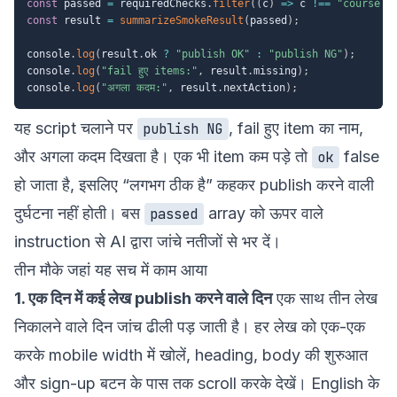
const
 passed 
=
 requiredChecks
.
filter
(
(
c
)
=>
 c 
!==
"course li
const
 result 
=
summarizeSmokeResult
(
passed
)
;
console
.
log
(
result
.
ok 
?
"publish OK"
:
"publish NG"
)
;
console
.
log
(
"fail हुए items:"
,
 result
.
missing
)
;
console
.
log
(
"अगला कदम:"
,
 result
.
nextAction
)
;
यह script चलाने पर
, fail हुए item का नाम,
publish NG
और अगला कदम दिखता है। एक भी item कम पड़े तो
false
ok
हो जाता है, इसलिए “लगभग ठीक है” कहकर publish करने वाली
दुर्घटना नहीं होती। बस
array को ऊपर वाले
passed
instruction से AI द्वारा जांचे नतीजों से भर दें।
तीन मौके जहां यह सच में काम आया
1. एक दिन में कई लेख publish करने वाले दिन
एक साथ तीन लेख
निकालने वाले दिन जांच ढीली पड़ जाती है। हर लेख को एक-एक
करके mobile width में खोलें, heading, body की शुरुआत
और sign-up बटन के पास तक scroll करके देखें। English के