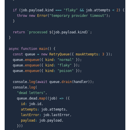
if
(
job
.
payload
.
kind 
===
"flaky"
&&
 job
.
attempts 
<
2
)
{
throw
new
Error
(
"temporary provider timeout"
)
;
}
return
`
processed 
${
job
.
payload
.
kind
}
`
;
}
async
function
main
(
)
{
const
 queue 
=
new
RetryQueue
(
{
maxAttempts
:
3
}
)
;
  queue
.
enqueue
(
{
kind
:
"normal"
}
)
;
  queue
.
enqueue
(
{
kind
:
"flaky"
}
)
;
  queue
.
enqueue
(
{
kind
:
"poison"
}
)
;
  console
.
log
(
await
 queue
.
drain
(
handler
)
)
;
  console
.
log
(
"dead letters"
,
    queue
.
dead
.
map
(
(
job
)
=>
(
{
id
:
 job
.
id
,
attempts
:
 job
.
attempts
,
lastError
:
 job
.
lastError
,
payload
:
 job
.
payload
,
}
)
)