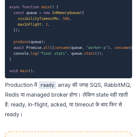
async
function
main
(
)
{
const
 queue 
=
new
InMemoryQueue
(
{
visibilityTimeoutMs
:
500
,
maxInFlight
:
2
,
}
)
;
produce
(
queue
)
;
await
 Promise
.
all
(
[
consume
(
queue
,
"worker-a"
)
,
consume
(
qu
  console
.
log
(
"final stats"
,
 queue
.
stats
(
)
)
;
}
void
main
(
)
;
Production में
array की जगह SQS, RabbitMQ,
ready
Redis या managed broker होगा। लेकिन state वही रहती
है: ready, in-flight, acked, या timeout के बाद फिर से
ready।