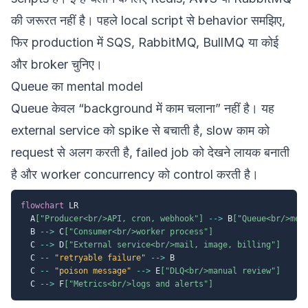
की जरूरत नहीं है। पहले local script से behavior समझिए,
फिर production में SQS, RabbitMQ, BullMQ या कोई
और broker चुनिए।
Queue का mental model
Queue केवल “background में काम चलाना” नहीं है। यह
external service को spike से बचाती है, slow काम को
request से अलग करती है, failed job को देखने लायक बनाती
है और worker concurrency को control करती है।
flowchart
 LR

  A
["Producer<br/>API, cron, webhook"]
-->
 B
["Queue<br/>mes
  B 
-->
 C
["Consumer<br/>worker process"]
  C 
-->
 D
["External service<br/>mail, image, billing"]
  C 
--
"retryable failure"
-->
 B

  C 
--
"poison message"
-->
 E
["DLQ<br/>manual review"]
  C 
-->
 F
["Metrics<br/>logs and alerts"]