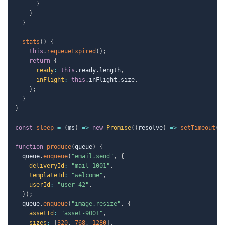
}
}
}
stats
(
)
{
this
.
requeueExpired
(
)
;
return
{
ready
:
this
.
ready
.
length
,
inFlight
:
this
.
inFlight
.
size
,
}
;
}
}
const
sleep
=
(
ms
)
=>
new
Promise
(
(
resolve
)
=>
setTimeout
(
r
function
produce
(
queue
)
{
  queue
.
enqueue
(
"email.send"
,
{
deliveryId
:
"mail-1001"
,
templateId
:
"welcome"
,
userId
:
"user-42"
,
}
)
;
  queue
.
enqueue
(
"image.resize"
,
{
assetId
:
"asset-9001"
,
sizes
:
[
320
,
768
,
1280
]
,