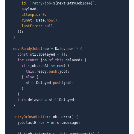
id
:
`
retry-job-
${
nextRetryJobId
++
}
`
,
      payload
,
attempts
:
0
,
runAt
:
 Date
.
now
(
)
,
lastError
:
null
,
}
)
;
}
moveReadyJobs
(
now 
=
 Date
.
now
(
)
)
{
const
 stillDelayed 
=
[
]
;
for
(
const
 job 
of
this
.
delayed
)
{
if
(
job
.
runAt 
<=
 now
)
{
this
.
ready
.
push
(
job
)
;
}
else
{
        stillDelayed
.
push
(
job
)
;
}
}
this
.
delayed 
=
 stillDelayed
;
}
retryOrDeadLetter
(
job
,
 error
)
{
    job
.
lastError 
=
 error
.
message
;
if
(
job
.
attempts 
>=
this
.
maxAttempts
)
{