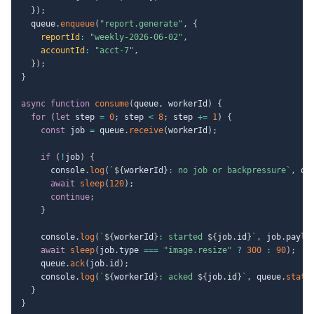
}
)
;
  queue
.
enqueue
(
"report.generate"
,
{
reportId
:
"weekly-2026-06-02"
,
accountId
:
"acct-7"
,
}
)
;
}
async
function
consume
(
queue
,
 workerId
)
{
for
(
let
 step 
=
0
;
 step 
<
8
;
 step 
+=
1
)
{
const
 job 
=
 queue
.
receive
(
workerId
)
;
if
(
!
job
)
{
      console
.
log
(
`
${
workerId
}
: no job or backpressure
`
,
 qu
await
sleep
(
120
)
;
continue
;
}
    console
.
log
(
`
${
workerId
}
: started 
${
job
.
id
}
`
,
 job
.
paylo
await
sleep
(
job
.
type 
===
"image.resize"
?
300
:
90
)
;
    queue
.
ack
(
job
.
id
)
;
    console
.
log
(
`
${
workerId
}
: acked 
${
job
.
id
}
`
,
 queue
.
stats
}
}