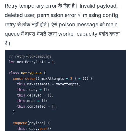
Retry temporary error के लिए है। Invalid payload,
deleted user, permission error या missing config
retry से ठीक नहीं होते। ऐसे poison message को main
queue में वापस भेजते रहना worker capacity बर्बाद करता
है।
// retry-dlq-demo.mjs
let
 nextRetryJobId 
=
1
;
class
RetryQueue
{
constructor
(
{
 maxAttempts 
=
3
}
=
{
}
)
{
this
.
maxAttempts 
=
 maxAttempts
;
this
.
ready 
=
[
]
;
this
.
delayed 
=
[
]
;
this
.
dead 
=
[
]
;
this
.
completed 
=
[
]
;
}
enqueue
(
payload
)
{
this
.
ready
.
push
(
{