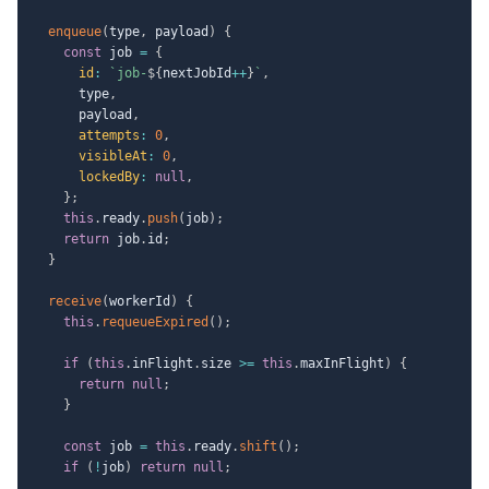
enqueue
(
type
,
 payload
)
{
const
 job 
=
{
id
:
`
job-
${
nextJobId
++
}
`
,
      type
,
      payload
,
attempts
:
0
,
visibleAt
:
0
,
lockedBy
:
null
,
}
;
this
.
ready
.
push
(
job
)
;
return
 job
.
id
;
}
receive
(
workerId
)
{
this
.
requeueExpired
(
)
;
if
(
this
.
inFlight
.
size 
>=
this
.
maxInFlight
)
{
return
null
;
}
const
 job 
=
this
.
ready
.
shift
(
)
;
if
(
!
job
)
return
null
;