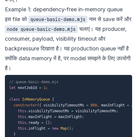
Example 1: dependency-free in-memory queue
इस file को
नाम से save करें और
queue-basic-demo.mjs
चलाएं। यह producer,
node queue-basic-demo.mjs
consumer, payload, visibility timeout और
backpressure दिखाता है। यह production queue नहीं है
क्योंकि data memory में है, पर model समझने के लिए उपयोगी
है।
// queue-basic-demo.mjs
let
 nextJobId 
=
1
;
class
InMemoryQueue
{
constructor
(
{
 visibilityTimeoutMs 
=
800
,
 maxInFlight 
=
2
this
.
visibilityTimeoutMs 
=
 visibilityTimeoutMs
;
this
.
maxInFlight 
=
 maxInFlight
;
this
.
ready 
=
[
]
;
this
.
inFlight 
=
new
Map
(
)
;
}