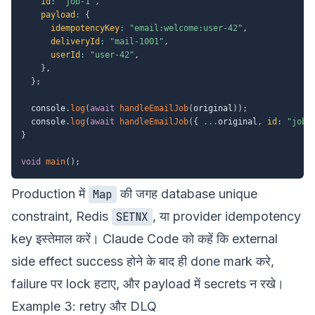
id
:
"job-1"
,
payload
:
{
idempotencyKey
:
"email:welcome:user-42"
,
deliveryId
:
"mail-1001"
,
userId
:
"user-42"
,
}
,
}
;
  console
.
log
(
await
handleEmailJob
(
original
)
)
;
  console
.
log
(
await
handleEmailJob
(
{
...
original
,
id
:
"job-
}
void
main
(
)
;
Production में
की जगह database unique
Map
constraint, Redis
, या provider idempotency
SETNX
key इस्तेमाल करें। Claude Code को कहें कि external
side effect success होने के बाद ही done mark करे,
failure पर lock हटाए, और payload में secrets न रखे।
Example 3: retry और DLQ