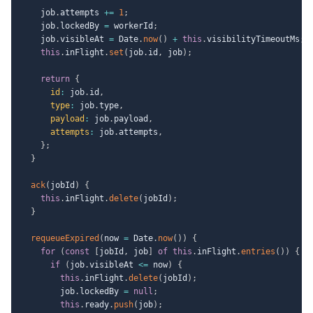
    job
.
attempts 
+=
1
;
    job
.
lockedBy 
=
 workerId
;
    job
.
visibleAt 
=
 Date
.
now
(
)
+
this
.
visibilityTimeoutMs
;
this
.
inFlight
.
set
(
job
.
id
,
 job
)
;
return
{
id
:
 job
.
id
,
type
:
 job
.
type
,
payload
:
 job
.
payload
,
attempts
:
 job
.
attempts
,
}
;
}
ack
(
jobId
)
{
this
.
inFlight
.
delete
(
jobId
)
;
}
requeueExpired
(
now 
=
 Date
.
now
(
)
)
{
for
(
const
[
jobId
,
 job
]
of
this
.
inFlight
.
entries
(
)
)
{
if
(
job
.
visibleAt 
<=
 now
)
{
this
.
inFlight
.
delete
(
jobId
)
;
        job
.
lockedBy 
=
null
;
this
.
ready
.
push
(
job
)
;