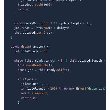
this
.
dead
.
push
(
job
)
;
return
;
}
const
 delayMs 
=
50
*
2
**
(
job
.
attempts 
-
1
)
;
    job
.
runAt 
=
 Date
.
now
(
)
+
 delayMs
;
this
.
delayed
.
push
(
job
)
;
}
async
drain
(
handler
)
{
let
 idleRounds 
=
0
;
while
(
this
.
ready
.
length 
>
0
||
this
.
delayed
.
length 
>
0
this
.
moveReadyJobs
(
)
;
const
 job 
=
this
.
ready
.
shift
(
)
;
if
(
!
job
)
{
        idleRounds 
+=
1
;
if
(
idleRounds 
>
100
)
throw
new
Error
(
"drain timeou
await
sleep
(
20
)
;
continue
;
}