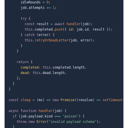
      idleRounds 
=
0
;
      job
.
attempts 
+=
1
;
try
{
const
 result 
=
await
handler
(
job
)
;
this
.
completed
.
push
(
{
id
:
 job
.
id
,
 result 
}
)
;
}
catch
(
error
)
{
this
.
retryOrDeadLetter
(
job
,
 error
)
;
}
}
return
{
completed
:
this
.
completed
.
length
,
dead
:
this
.
dead
.
length
,
}
;
}
}
const
sleep
=
(
ms
)
=>
new
Promise
(
(
resolve
)
=>
setTimeout
(
r
async
function
handler
(
job
)
{
if
(
job
.
payload
.
kind 
===
"poison"
)
{
throw
new
Error
(
"invalid payload schema"
)
;
}