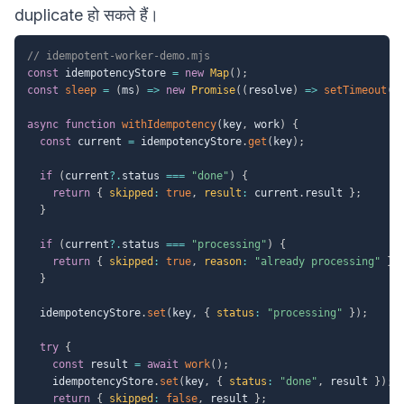
duplicate हो सकते हैं।
// idempotent-worker-demo.mjs
const
 idempotencyStore 
=
new
Map
(
)
;
const
sleep
=
(
ms
)
=>
new
Promise
(
(
resolve
)
=>
setTimeout
(
r
async
function
withIdempotency
(
key
,
 work
)
{
const
 current 
=
 idempotencyStore
.
get
(
key
)
;
if
(
current
?.
status 
===
"done"
)
{
return
{
skipped
:
true
,
result
:
 current
.
result 
}
;
}
if
(
current
?.
status 
===
"processing"
)
{
return
{
skipped
:
true
,
reason
:
"already processing"
}
;
}
  idempotencyStore
.
set
(
key
,
{
status
:
"processing"
}
)
;
try
{
const
 result 
=
await
work
(
)
;
    idempotencyStore
.
set
(
key
,
{
status
:
"done"
,
 result 
}
)
;
return
{
skipped
:
false
,
 result 
}
;