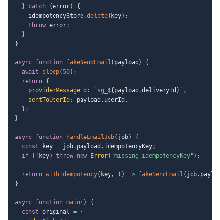
}
catch
(
error
)
{
    idempotencyStore
.
delete
(
key
)
;
throw
 error
;
}
}
async
function
fakeSendEmail
(
payload
)
{
await
sleep
(
50
)
;
return
{
providerMessageId
:
`
sg_
${
payload
.
deliveryId
}
`
,
sentToUserId
:
 payload
.
userId
,
}
;
}
async
function
handleEmailJob
(
job
)
{
const
 key 
=
 job
.
payload
.
idempotencyKey
;
if
(
!
key
)
throw
new
Error
(
"missing idempotencyKey"
)
;
return
withIdempotency
(
key
,
(
)
=>
fakeSendEmail
(
job
.
paylo
}
async
function
main
(
)
{
const
 original 
=
{