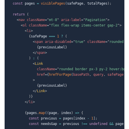
const
 pages 
=
visiblePages
(
safePage
,
 totalPages
)
;
return
(
<
nav
className
=
"
mt-8
"
aria-label
=
"
Pagination
"
>
<
ol
className
=
"
flex flex-wrap items-center gap-2
"
>
<
li
>
{
safePage 
===
1
?
(
<
span
aria-disabled
=
"
true
"
className
=
"
rounded b
{
previousLabel
}
</
span
>
)
:
(
<
Link
className
=
"
rounded border px-3 py-2 hover:bg-
href
=
{
hrefForPage
(
basePath
,
 query
,
 safePage 
-
>
{
previousLabel
}
</
Link
>
)
}
</
li
>
{
pages
.
map
(
(
page
,
 index
)
=>
{
const
 previous 
=
 pages
[
index 
-
1
]
;
const
 needsGap 
=
 previous 
!==
undefined
&&
 page 
-