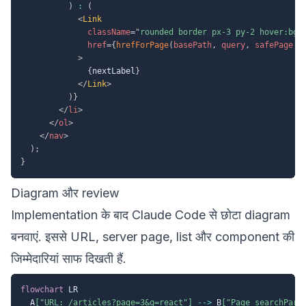
)
:
(
<
Link
className
=
"
rounded border px-3 py-2 hover:bg-
href
=
{
hrefForPage
(
basePath
,
 query
,
 safePage 
+
>
{
nextLabel
}
</
Link
>
)
}
</
li
>
</
ol
>
</
nav
>
)
;
}
Diagram और review
Implementation के बाद Claude Code से छोटा diagram
बनवाएं. इससे URL, server page, list और component की
जिम्मेदारियां साफ दिखती हैं.
flowchart
 LR

  A
["URL: /articles?page=3&q=react"]
-->
 B
["Page searchPara