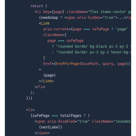
return
(
<
li
key
=
{
page
}
className
=
"
flex items-center gap
{
needsGap 
?
<
span
aria-hidden
=
"
true
"
>
...
</
spa
<
Link
aria-current
=
{
page 
===
 safePage 
?
"page"
:
className
=
{
                  page 
===
 safePage

?
"rounded border bg-black px-3 py-2 te
:
"rounded border px-3 py-2 hover:bg-gr
}
href
=
{
hrefForPage
(
basePath
,
 query
,
 page
)
}
>
{
page
}
</
Link
>
</
li
>
)
;
}
)
}
<
li
>
{
safePage 
===
 totalPages 
?
(
<
span
aria-disabled
=
"
true
"
className
=
"
rounded b
{
nextLabel
}
</
span
>