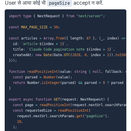
User से आया कोई भी
accept न करें.
pageSize
import
type
{
 NextRequest 
}
from
"next/server"
;
const
MAX_PAGE_SIZE
=
50
;
const
 articles 
=
Array
.
from
(
{
 length
:
87
}
,
(
_
,
 index
)
=>
(
  id
:
`
article-
${
index 
+
1
}
`
,
  title
:
`
Claude Code pagination note 
${
index 
+
1
}
`
,
  createdAt
:
new
Date
(
Date
.
UTC
(
2026
,
0
,
 index 
+
1
)
)
.
toISOSt
}
)
)
;
function
readPositiveInt
(
value
:
string
|
null
,
 fallback
:
nu
const
 parsed 
=
Number
(
value
)
;
return
 Number
.
isInteger
(
parsed
)
&&
 parsed 
>
0
?
 parsed 
:
 
}
export
async
function
GET
(
request
:
 NextRequest
)
{
const
 page 
=
readPositiveInt
(
request
.
nextUrl
.
searchParams
const
 requestedSize 
=
readPositiveInt
(
    request
.
nextUrl
.
searchParams
.
get
(
"pageSize"
)
,
10
,
)
;