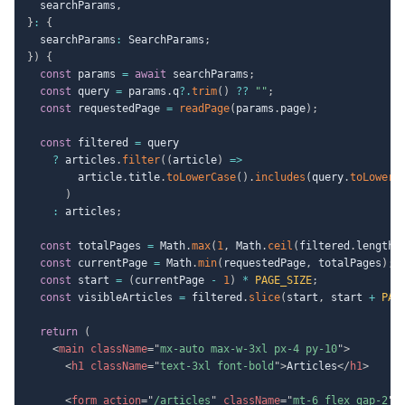
  searchParams
,
}
:
{
  searchParams
:
 SearchParams
;
}
)
{
const
 params 
=
await
 searchParams
;
const
 query 
=
 params
.
q
?.
trim
(
)
??
""
;
const
 requestedPage 
=
readPage
(
params
.
page
)
;
const
 filtered 
=
 query

?
 articles
.
filter
(
(
article
)
=>
        article
.
title
.
toLowerCase
(
)
.
includes
(
query
.
toLowerC
)
:
 articles
;
const
 totalPages 
=
 Math
.
max
(
1
,
 Math
.
ceil
(
filtered
.
length 
const
 currentPage 
=
 Math
.
min
(
requestedPage
,
 totalPages
)
;
const
 start 
=
(
currentPage 
-
1
)
*
PAGE_SIZE
;
const
 visibleArticles 
=
 filtered
.
slice
(
start
,
 start 
+
PAG
return
(
<
main
className
=
"
mx-auto max-w-3xl px-4 py-10
"
>
<
h1
className
=
"
text-3xl font-bold
"
>
Articles
</
h1
>
<
form
action
=
"
/articles
"
className
=
"
mt-6 flex gap-2
"
>