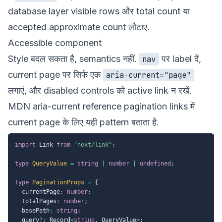
database layer visible rows और total count या
accepted approximate count लौटाए.
Accessible component
Style बदल सकता है, semantics नहीं.
पर label दें,
nav
current page पर सिर्फ एक
aria-current="page"
लगाएं, और disabled controls को active link न रखें.
MDN aria-current reference
pagination links में
current page के लिए यही pattern बताता है.
import
 Link 
from
"next/link"
;
type
QueryValue
=
string
|
number
|
undefined
;
type
PaginationProps
=
{
  currentPage
:
number
;
  totalPages
:
number
;
  basePath
:
string
;
  query
?
:
 Record
<
string
,
 QueryValue
>
;