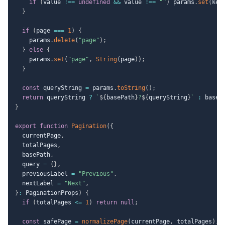
if
(
value 
!==
undefined
&&
 value 
!==
""
)
 params
.
set
(
key
}
if
(
page 
===
1
)
{
    params
.
delete
(
"page"
)
;
}
else
{
    params
.
set
(
"page"
,
String
(
page
)
)
;
}
const
 queryString 
=
 params
.
toString
(
)
;
return
 queryString 
?
`
${
basePath
}
?
${
queryString
}
`
:
 baseP
}
export
function
Pagination
(
{
  currentPage
,
  totalPages
,
  basePath
,
  query 
=
{
}
,
  previousLabel 
=
"Previous"
,
  nextLabel 
=
"Next"
,
}
:
 PaginationProps
)
{
if
(
totalPages 
<=
1
)
return
null
;
const
 safePage 
=
normalizePage
(
currentPage
,
 totalPages
)
;