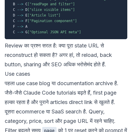
  B 
-->
 C
["readPage and filter"]
  C 
-->
 D
["slice visible items"]
  D 
-->
 E
["Article list"]
  C 
-->
 F
["Pagination component"]
  F 
-->
 A

  C 
-->
 G
["Optional JSON API meta"]
Review का प्रश्न सरल है: क्या पूरा state URL से
reconstruct हो सकता है? अगर हां, तो reload, back
button, sharing और SEO अधिक भरोसेमंद होते हैं.
Use cases
पहला use case blog या documentation archive है.
जैसे-जैसे Claude Code tutorials बढ़ते हैं, first page
हल्का रहता है और पुराने articles direct link से खुलते हैं.
दूसरा ecommerce या SaaS search है. Query,
category, price, sort और page URL में रहने चाहिए.
Filter बदलते समय
को 1 पर reset करने को prompt में
page