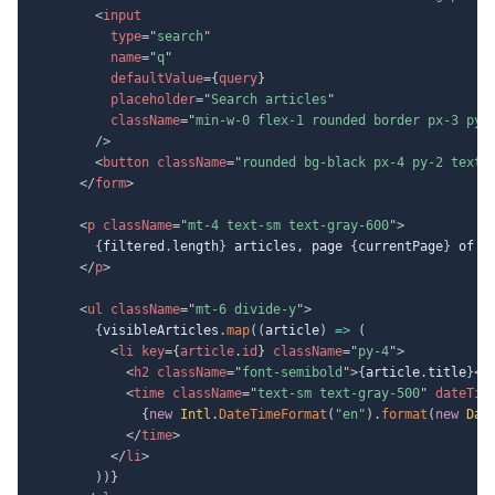
<
input
type
=
"
search
"
name
=
"
q
"
defaultValue
=
{
query
}
placeholder
=
"
Search articles
"
className
=
"
min-w-0 flex-1 rounded border px-3 py-
/>
<
button
className
=
"
rounded bg-black px-4 py-2 text-
</
form
>
<
p
className
=
"
mt-4 text-sm text-gray-600
"
>
{
filtered
.
length
}
 articles, page 
{
currentPage
}
 of 
{
</
p
>
<
ul
className
=
"
mt-6 divide-y
"
>
{
visibleArticles
.
map
(
(
article
)
=>
(
<
li
key
=
{
article
.
id
}
className
=
"
py-4
"
>
<
h2
className
=
"
font-semibold
"
>
{
article
.
title
}
</
<
time
className
=
"
text-sm text-gray-500
"
dateTim
{
new
Intl
.
DateTimeFormat
(
"en"
)
.
format
(
new
Dat
</
time
>
</
li
>
)
)
}