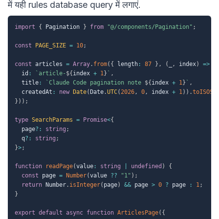
में यही rules database query में लगाएं.
import
{
 Pagination 
}
from
"@/components/Pagination"
;
const
PAGE_SIZE
=
10
;
const
 articles 
=
Array
.
from
(
{
 length
:
87
}
,
(
_
,
 index
)
=>
(
  id
:
`
article-
${
index 
+
1
}
`
,
  title
:
`
Claude Code pagination note 
${
index 
+
1
}
`
,
  createdAt
:
new
Date
(
Date
.
UTC
(
2026
,
0
,
 index 
+
1
)
)
.
toISOSt
}
)
)
;
type
SearchParams
=
Promise
<
{
  page
?
:
string
;
  q
?
:
string
;
}
>
;
function
readPage
(
value
:
string
|
undefined
)
{
const
 page 
=
Number
(
value 
??
"1"
)
;
return
 Number
.
isInteger
(
page
)
&&
 page 
>
0
?
 page 
:
1
;
}
export
default
async
function
ArticlesPage
(
{