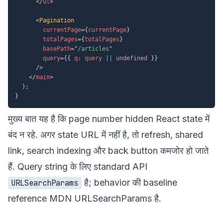
</
ul
>
<
Pagination
currentPage
=
{
currentPage
}
totalPages
=
{
totalPages
}
basePath
=
"
/articles
"
query
=
{
{
 q
:
 query 
||
undefined
}
}
/>
</
main
>
)
;
}
मुख्य बात यह है कि page number hidden React state में
बंद न रहे. अगर state URL में नहीं है, तो refresh, shared
link, search indexing और back button कमजोर हो जाते
हैं. Query string के लिए standard API
है; behavior की baseline
URLSearchParams
reference
MDN URLSearchParams
है.