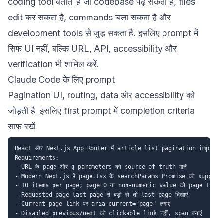
coding tool बताता है जो codebase पढ़ सकता है, files
edit कर सकता है, commands चला सकता है और
development tools से जुड़ सकता है. इसलिए prompt में
सिर्फ UI नहीं, बल्कि URL, API, accessibility और
verification भी शामिल करें.
Claude Code के लिए prompt
Pagination UI, routing, data और accessibility को
जोड़ती है. इसलिए first prompt में completion criteria
साफ रखें.
React और Next.js App Router में article list pagination implemen
Requirements:

- URL के page और q parameters को source of truth मानें

- Modern Next.js में page.tsx के searchParams Promise को support 
- 10 items per page; page=0 या non-numeric value को page 1 बनाए
- Requested page last page से बड़ी हो तो last page दिखाएं

- Current page link पर aria-current="page" लगाएं

- Disabled previous/next को clickable link नहीं, span बनाएं
