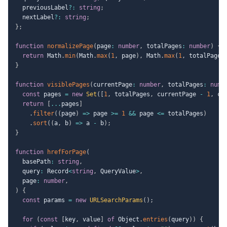
  previousLabel
?
:
string
;
  nextLabel
?
:
string
;
}
;
function
normalizePage
(
page
:
number
,
 totalPages
:
number
)
{
return
 Math
.
min
(
Math
.
max
(
1
,
 page
)
,
 Math
.
max
(
1
,
 totalPages
}
function
visiblePages
(
currentPage
:
number
,
 totalPages
:
numb
const
 pages 
=
new
Set
(
[
1
,
 totalPages
,
 currentPage 
-
1
,
 cu
return
[
...
pages
]
.
filter
(
(
page
)
=>
 page 
>=
1
&&
 page 
<=
 totalPages
)
.
sort
(
(
a
,
 b
)
=>
 a 
-
 b
)
;
}
function
hrefForPage
(
  basePath
:
string
,
  query
:
 Record
<
string
,
 QueryValue
>
,
  page
:
number
,
)
{
const
 params 
=
new
URLSearchParams
(
)
;
for
(
const
[
key
,
 value
]
of
 Object
.
entries
(
query
)
)
{