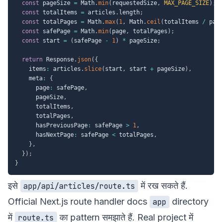
const
 pageSize 
=
 Math
.
min
(
requestedSize
,
MAX_PAGE_SIZE
)
;
const
 totalItems 
=
 articles
.
length
;
const
 totalPages 
=
 Math
.
max
(
1
,
 Math
.
ceil
(
totalItems 
/
 pag
const
 safePage 
=
 Math
.
min
(
page
,
 totalPages
)
;
const
 start 
=
(
safePage 
-
1
)
*
 pageSize
;
return
 Response
.
json
(
{
    items
:
 articles
.
slice
(
start
,
 start 
+
 pageSize
)
,
    meta
:
{
      page
:
 safePage
,
      pageSize
,
      totalItems
,
      totalPages
,
      hasPreviousPage
:
 safePage 
>
1
,
      hasNextPage
:
 safePage 
<
 totalPages
,
}
,
}
)
;
}
इसे
में रख सकते हैं.
app/api/articles/route.ts
Official
Next.js route handler docs
directory
app
में
का pattern समझाते हैं. Real project में
route.ts