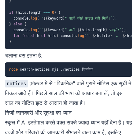
}
if
(
hits
.
length 
===
0
)
{
  console
.
log
(
`
"
${
keyword
}
" वाली कोई फ़ाइल नहीं मिली।
`
)
;
}
else
{
  console
.
log
(
`
"
${
keyword
}
" वाली 
${
hits
.
length
}
 फ़ाइलें:
`
)
;
for
(
const
 h 
of
 hits
)
 console
.
log
(
`
- 
${
h
.
file
}
  …  
${
h
.
sa
}
चलाना बस इतना है:
node
फ़ोल्डर में से “पिकनिक” वाले पुराने नोटिस एक सूची में
notices
निकल आते हैं। पिछले साल की भाषा को आधार बना लें, तो इस
साल का नोटिस झट से आसान हो जाता है।
निजी जानकारी और सुरक्षा का ध्यान
स्कूल में AI इस्तेमाल करते वक़्त सबसे ज़्यादा ध्यान यहीं देना है। यह
बच्चों और परिवारों की जानकारी सँभालने वाला काम है, इसलिए