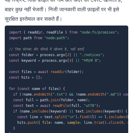
बाहर कुछ नहीं भेजती। निजी जानकारी वाली फ़ाइलों पर भी इसे
सुरक्षित इस्तेमाल कर सकते हैं।
import
{
 readdir
,
 readFile 
}
from
"node:fs/promises"
;
import
 path 
from
"node:path"
;
// जिस फ़ोल्डर और कीवर्ड में खोजना है, यहाँ बताएँ
const
 folder 
=
 process
.
argv
[
2
]
||
"./notices"
;
const
 keyword 
=
 process
.
argv
[
3
]
||
"स्पोर्ट्स डे"
;
const
 files 
=
await
readdir
(
folder
)
;
const
 hits 
=
[
]
;
for
(
const
 name 
of
 files
)
{
if
(
!
name
.
endsWith
(
".txt"
)
&&
!
name
.
endsWith
(
".md"
)
)
cont
const
 full 
=
 path
.
join
(
folder
,
 name
)
;
const
 text 
=
await
readFile
(
full
,
"utf8"
)
;
if
(
name
.
includes
(
keyword
)
||
 text
.
includes
(
keyword
)
)
{
const
 line 
=
 text
.
split
(
"\n"
)
.
find
(
(
l
)
=>
 l
.
includes
(
ke
    hits
.
push
(
{
file
:
 name
,
sample
:
 line
.
trim
(
)
.
slice
(
0
,
40
}