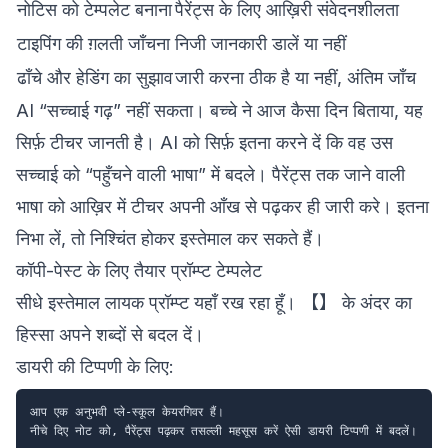
नोटिस को टेम्पलेट बनाना
पैरेंट्स के लिए आख़िरी संवेदनशीलता
टाइपिंग की ग़लती जाँचना
निजी जानकारी डालें या नहीं
ढाँचे और हेडिंग का सुझाव
जारी करना ठीक है या नहीं, अंतिम जाँच
AI “सच्चाई गढ़” नहीं सकता। बच्चे ने आज कैसा दिन बिताया, यह
सिर्फ़ टीचर जानती है। AI को सिर्फ़ इतना करने दें कि वह उस
सच्चाई को “पहुँचने वाली भाषा” में बदले। पैरेंट्स तक जाने वाली
भाषा को आख़िर में टीचर अपनी आँख से पढ़कर ही जारी करे। इतना
निभा लें, तो निश्चिंत होकर इस्तेमाल कर सकते हैं।
कॉपी-पेस्ट के लिए तैयार प्रॉम्प्ट टेम्पलेट
सीधे इस्तेमाल लायक प्रॉम्प्ट यहाँ रख रहा हूँ। 【】 के अंदर का
हिस्सा अपने शब्दों से बदल दें।
डायरी की टिप्पणी के लिए:
आप एक अनुभवी प्ले-स्कूल केयरगिवर हैं।

नीचे दिए नोट को, पैरेंट्स पढ़कर तसल्ली महसूस करें ऐसी डायरी टिप्पणी में बदलें।
