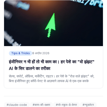
Tips & Tricks
8 अप्रैल 2026
इंजीनियर न भी हों तो भी काम का। हर पेशे का "वो झंझट"
AI के सिर डालने का तरीका
सेल्स, सपोर्ट, ऑफ़िस, मार्केटिंग, राइटर। हर पेशे के "रोज़ वाले झंझट" को,
बिना इंजीनियर हुए कॉपी-पेस्ट से आज़माने लायक AI से एक-एक करके
#claude-code
#काम-की-दक्षता
#प्ले-स्कूल-डे-केयर
#न्यूज़लेटर