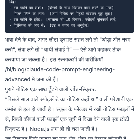
बिंदु:

- इस महीने का लक्ष्य: 【दोस्तों के साथ मिलकर काम करने का मज़ा】

- पिछले महीने का हाल: 【फ़ार्म विज़िट पर मिट्टी खोदकर ख़ूब खुश】

- इस महीने के इवेंट: 【सालाना शो 10 दिसंबर, स्पोर्ट्स यूनिफ़ॉर्म लाएँ】

भाषा देने के बाद, अगर लौटा ड्राफ़्ट सख़्त लगे तो “थोड़ा और नरम
करो”, लंबा लगे तो “आधी लंबाई में” — ऐसे आगे कहकर ठीक
करवाया जा सकता है। इस रस्साकशी की बारीकियाँ
/hi/blog/claude-code-prompt-engineering-
advanced
में जमा की हैं।
पुराने नोटिस एक साथ ढूँढने वाली जाँच-स्क्रिप्ट
“पिछले साल वाले स्पोर्ट्स डे का नोटिस कहाँ था” वाली परेशानी एक
कमांड से हल हो जाती है। स्कूल के फ़ोल्डर में रखी नोटिस फ़ाइलों में
से, किसी कीवर्ड वाली फ़ाइलें एक सूची में दिखा देने वाली एक छोटी
स्क्रिप्ट है। Node.js लगा हो तो चल जाती है।
यह स्क्रिप्ट सिर्फ़ फ़ाइल का नाम और अंदर का टेक्स्ट खोजती है,