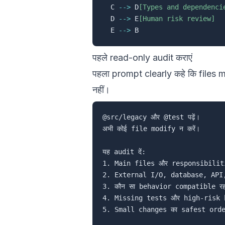
  C 
-->
 D
[Types and dependenci
  D 
-->
 E
[Human risk review]
  E 
-->
पहले read-only audit कराएं
पहला prompt clearly कहे कि files 
नहीं।
@src/legacy और @test पढ़ें।

अभी कोई file modify न करें।

यह audit दें:

1. Main files और responsibiliti
2. External I/O, database, API
3. कौन सा behavior compatible रहना
4. Missing tests और high-risk b
5. Small changes का safest orde