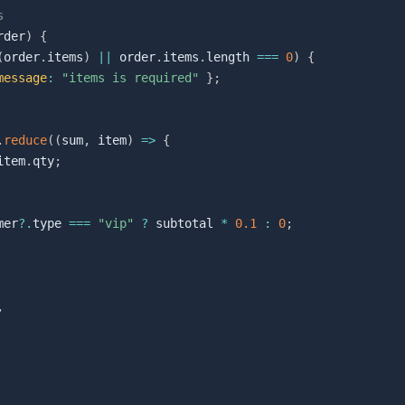
s
rder
)
{
(
order
.
items
)
||
 order
.
items
.
length 
===
0
)
{
message
:
"items is required"
}
;
.
reduce
(
(
sum
,
 item
)
=>
{
item
.
qty
;
mer
?.
type 
===
"vip"
?
 subtotal 
*
0.1
:
0
;
,