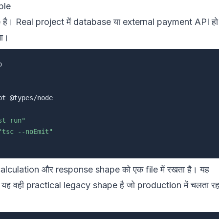
ple
है। Real project में database या external payment API हो
गा।
st run"
"tsc --noEmit"
lculation और response shape को एक file में रखता है। यह
। यह वही practical legacy shape है जो production में चलता रहत