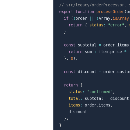
// src/legacy/orderProcessor.j
export
function
processOrder
(
o
if
(
!
order 
||
!
Array
.
isArray
return
{
status
:
"error"
,
}
const
 subtotal 
=
 order
.
items
return
 sum 
+
 item
.
price 
*
 
}
,
0
)
;
const
 discount 
=
 order
.
custo
return
{
status
:
"confirmed"
,
total
:
 subtotal 
-
 discount
items
:
 order
.
items
,
    discount

}
;
}