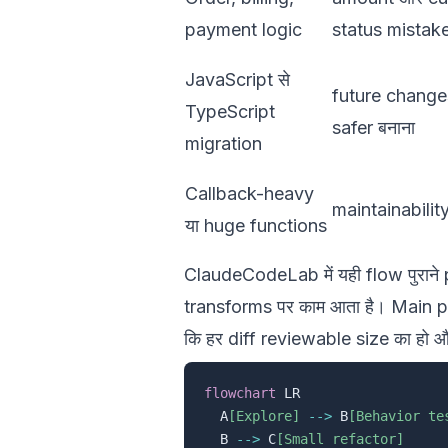
payment logic
status mistake
JavaScript से
future change
TypeScript
safer बनाना
migration
Callback-heavy
maintainability
या huge functions
ClaudeCodeLab में यही flow पुरान
transforms पर काम आता है। Main p
कि हर diff reviewable size का हो 
flowchart
 LR

  A
[Explore]
-->
 B
[Behavior te
  B 
-->
 C
[Small refactor]