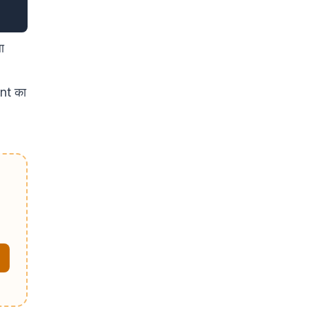
ा
nt का