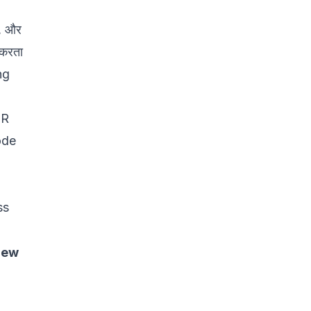
, और
 करता
ng
PR
ode
ss
iew