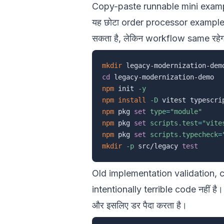
Copy-paste runnable mini exam
यह छोटा order processor example 
सकता है, लेकिन workflow same रहे
mkdir
cd
npm
 init 
-y
npm
install
-D
npm
 pkg 
set
type
=
"module"
npm
 pkg 
set
scripts.test
=
"vite
npm
 pkg 
set
scripts.typecheck
=
mkdir
-p
 src/legacy 
test
Old implementation validation, ca
intentionally terrible code नहीं है
और इसलिए डर पैदा करता है।