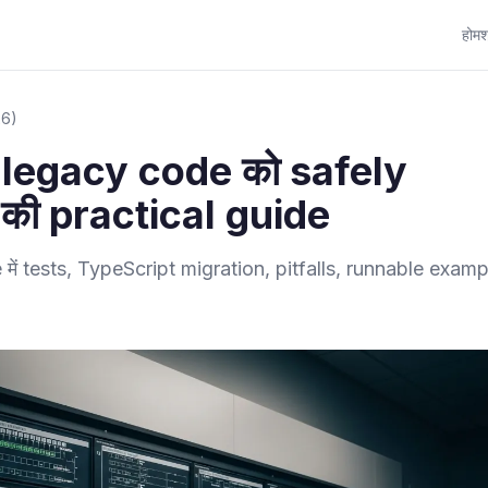
होम
श
26)
 legacy code को safely
की practical guide
ें tests, TypeScript migration, pitfalls, runnable examp