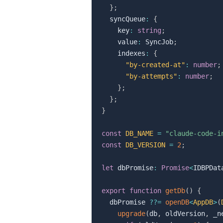
}
;
  syncQueue
:
{
    key
:
string
;
    value
:
 SyncJob
;
    indexes
:
{
"by-created-at"
:
number
;
"by-attempts"
:
number
;
}
;
}
;
}
const
DB_NAME
=
"claude-code-i
const
DB_VERSION
=
2
;
let
 dbPromise
:
Promise
<
IDBPDat
export
function
getDb
(
)
{
  dbPromise 
??=
openDB
<
AppDB
>
(
upgrade
(
db
,
 oldVersion
,
 _n