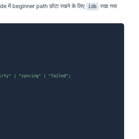
ide में beginner path छोटा रखने के लिए
रखा गया
idb
irty"
|
"syncing"
|
"failed"
;