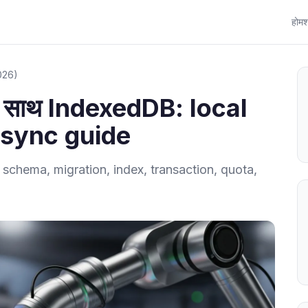
होम
श
026)
 साथ IndexedDB: local
 sync guide
 schema, migration, index, transaction, quota,