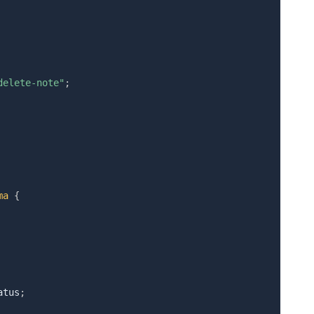
delete-note"
;
ma
{
atus
;