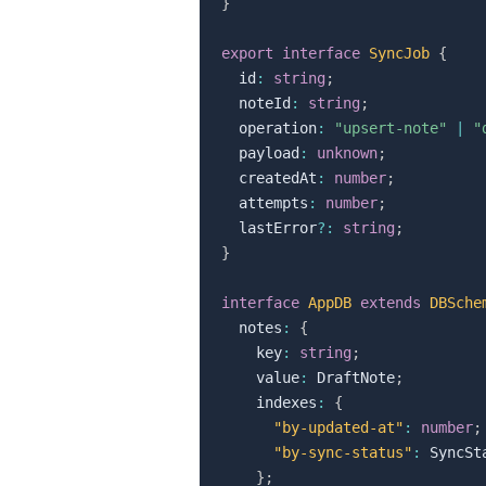
}
export
interface
SyncJob
{
  id
:
string
;
  noteId
:
string
;
  operation
:
"upsert-note"
|
"
  payload
:
unknown
;
  createdAt
:
number
;
  attempts
:
number
;
  lastError
?
:
string
;
}
interface
AppDB
extends
DBSche
  notes
:
{
    key
:
string
;
    value
:
 DraftNote
;
    indexes
:
{
"by-updated-at"
:
number
;
"by-sync-status"
:
 SyncSt
}
;