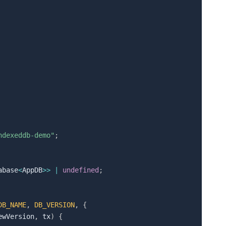
ndexeddb-demo"
;
abase
<
AppDB
>>
|
undefined
;
DB_NAME
,
DB_VERSION
,
{
ewVersion
,
 tx
)
{