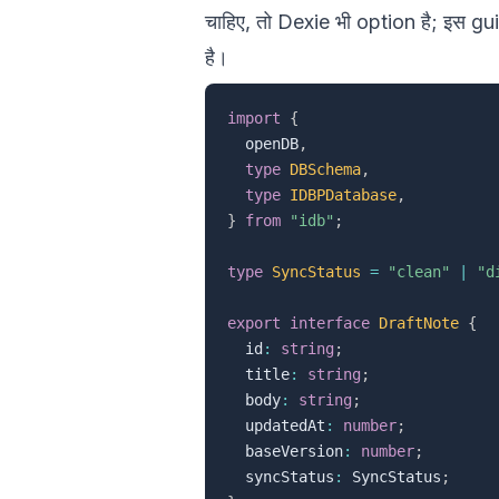
चाहिए, तो Dexie भी option है; इस gu
है।
import
{
  openDB
,
type
DBSchema
,
type
IDBPDatabase
,
}
from
"idb"
;
type
SyncStatus
=
"clean"
|
"d
export
interface
DraftNote
{
  id
:
string
;
  title
:
string
;
  body
:
string
;
  updatedAt
:
number
;
  baseVersion
:
number
;
  syncStatus
:
 SyncStatus
;