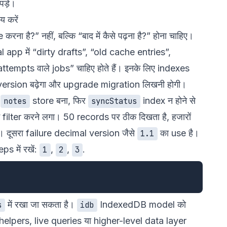
पड़े।
 करें
ना है?” नहीं, बल्कि “बाद में कैसे पढ़ना है?” होना चाहिए।
l app में “dirty drafts”, “old cache entries”,
ttempts वाले jobs” चाहिए होते हैं। इनके लिए indexes
B version बढ़ेगा और upgrade migration लिखनी होगी।
फ
store बना, फिर
index न होने से
notes
syncStatus
 filter करने लगा। 50 records पर ठीक दिखता है, हजारों
। दूसरा failure decimal version जैसे
का use है।
1.1
s में रखें:
,
,
.
1
2
3
में रखा जा सकता है।
IndexedDB model को
s
idb
helpers, live queries या higher-level data layer