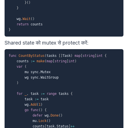
}
(
)
}
	wg
.
Wait
(
)
return
}
Shared state को mutex से protect करें:
func
CountByStatus
(
tasks 
[
]
Task
)
map
[
string
]
int
{
	counts 
:=
make
(
map
[
string
]
int
)
var
(
		mu sync
.
Mutex

		wg sync
.
WaitGroup

)
for
_
,
 task 
:=
range
 tasks 
{
		task 
:=
 task

		wg
.
Add
(
1
)
go
func
(
)
{
defer
 wg
.
Done
(
)
			mu
.
Lock
(
)
			counts
[
task
.
Status
]
++