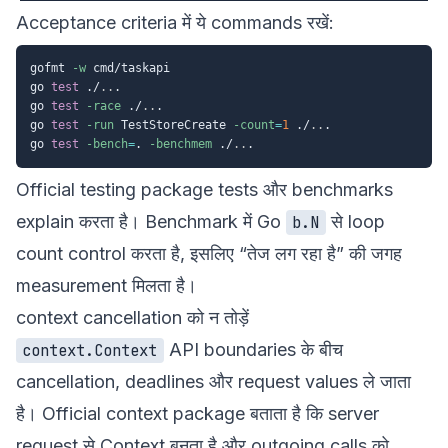
Acceptance criteria में ये commands रखें:
gofmt 
-w
 cmd/taskapi

go 
test
 ./
..
.

go 
test
-race
 ./
..
.

go 
test
-run
 TestStoreCreate 
-count
=
1
 ./
..
.

go 
test
-bench
=
. 
-benchmem
 ./
..
Official
testing package
tests और benchmarks
explain करता है। Benchmark में Go
से loop
b.N
count control करता है, इसलिए “तेज लग रहा है” की जगह
measurement मिलता है।
context cancellation को न तोड़ें
API boundaries के बीच
context.Context
cancellation, deadlines और request values ले जाता
है। Official
context package
बताता है कि server
request से Context बनता है और outgoing calls को