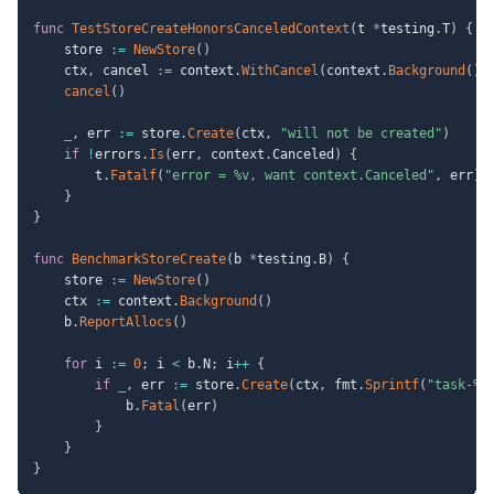
func
TestStoreCreateHonorsCanceledContext
(
t 
*
testing
.
T
)
{
	store 
:=
NewStore
(
)
	ctx
,
 cancel 
:=
 context
.
WithCancel
(
context
.
Background
(
)
)
cancel
(
)
_
,
 err 
:=
 store
.
Create
(
ctx
,
"will not be created"
)
if
!
errors
.
Is
(
err
,
 context
.
Canceled
)
{
		t
.
Fatalf
(
"error = %v, want context.Canceled"
,
 err
)
}
}
func
BenchmarkStoreCreate
(
b 
*
testing
.
B
)
{
	store 
:=
NewStore
(
)
	ctx 
:=
 context
.
Background
(
)
	b
.
ReportAllocs
(
)
for
 i 
:=
0
;
 i 
<
 b
.
N
;
 i
++
{
if
_
,
 err 
:=
 store
.
Create
(
ctx
,
 fmt
.
Sprintf
(
"task-%d
			b
.
Fatal
(
err
)
}
}
}