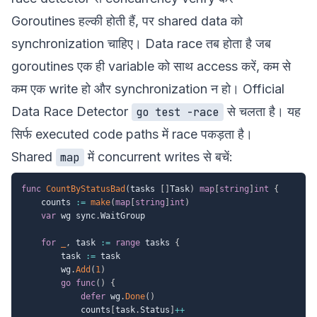
Goroutines हल्की होती हैं, पर shared data को
synchronization चाहिए। Data race तब होता है जब
goroutines एक ही variable को साथ access करें, कम से
कम एक write हो और synchronization न हो। Official
Data Race Detector
से चलता है। यह
go test -race
सिर्फ executed code paths में race पकड़ता है।
Shared
में concurrent writes से बचें:
map
func
CountByStatusBad
(
tasks 
[
]
Task
)
map
[
string
]
int
{
	counts 
:=
make
(
map
[
string
]
int
)
var
 wg sync
.
WaitGroup

for
_
,
 task 
:=
range
 tasks 
{
		task 
:=
 task

		wg
.
Add
(
1
)
go
func
(
)
{
defer
 wg
.
Done
(
)
			counts
[
task
.
Status
]
++