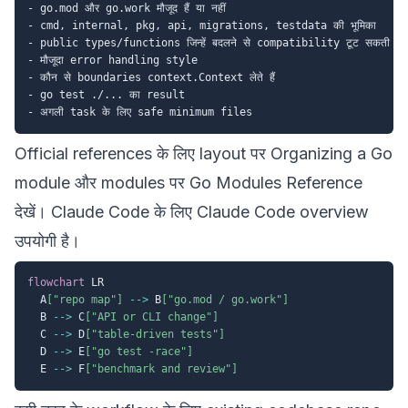
- go.mod और go.work मौजूद हैं या नहीं

- cmd, internal, pkg, api, migrations, testdata की भूमिका

- public types/functions जिन्हें बदलने से compatibility टूट सकती है

- मौजूदा error handling style

- कौन से boundaries context.Context लेते हैं

- go test ./... का result

Official references के लिए layout पर
Organizing a Go
module
और modules पर
Go Modules Reference
देखें। Claude Code के लिए
Claude Code overview
उपयोगी है।
flowchart
 LR

  A
["repo map"]
-->
 B
["go.mod / go.work"]
  B 
-->
 C
["API or CLI change"]
  C 
-->
 D
["table-driven tests"]
  D 
-->
 E
["go test -race"]
  E 
-->
 F
["benchmark and review"]