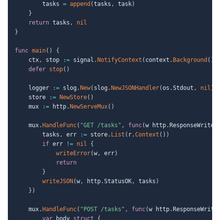
		tasks 
=
append
(
tasks
,
 task
)
}
return
 tasks
,
nil
}
func
main
(
)
{
	ctx
,
 stop 
:=
 signal
.
NotifyContext
(
context
.
Background
(
)
,
defer
stop
(
)
	logger 
:=
 slog
.
New
(
slog
.
NewJSONHandler
(
os
.
Stdout
,
nil
)
)
	store 
:=
NewStore
(
)
	mux 
:=
 http
.
NewServeMux
(
)
	mux
.
HandleFunc
(
"GET /tasks"
,
func
(
w http
.
ResponseWriter
		tasks
,
 err 
:=
 store
.
List
(
r
.
Context
(
)
)
if
 err 
!=
nil
{
writeError
(
w
,
 err
)
return
}
writeJSON
(
w
,
 http
.
StatusOK
,
 tasks
)
}
)
	mux
.
HandleFunc
(
"POST /tasks"
,
func
(
w http
.
ResponseWrite
var
 body 
struct
{