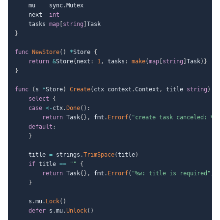
	mu    sync
.
Mutex

	next  
int
	tasks 
map
[
string
]
}
func
NewStore
(
)
*
Store 
{
return
&
Store
{
next
:
1
,
 tasks
:
make
(
map
[
string
]
Task
)
}
}
func
(
s 
*
Store
)
Create
(
ctx context
.
Context
,
 title 
string
)
(
select
{
case
<-
ctx
.
Done
(
)
:
return
 Task
{
}
,
 fmt
.
Errorf
(
"create task canceled: %w
default
:
}
	title 
=
 strings
.
TrimSpace
(
title
)
if
 title 
==
""
{
return
 Task
{
}
,
 fmt
.
Errorf
(
"%w: title is required"
,
 
}
	s
.
mu
.
Lock
(
)
defer
 s
.
mu
.
Unlock
(
)