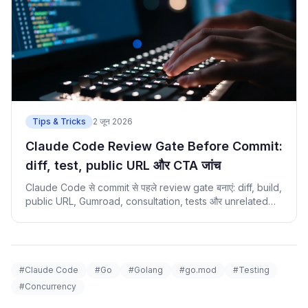
Tips & Tricks
2 जून 2026
Claude Code Review Gate Before Commit:
diff, test, public URL और CTA जांच
Claude Code से commit से पहले review gate बनाएं: diff, build,
public URL, Gumroad, consultation, tests और unrelated
files।
#Claude Code
#Go
#Golang
#go.mod
#Testing
#Concurrency