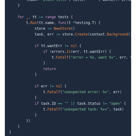
}
for
_
,
 tt 
:=
range
 tests 
{
		t
.
Run
(
tt
.
name
,
func
(
t 
*
testing
.
T
)
{
			store 
:=
NewStore
(
)
			task
,
 err 
:=
 store
.
Create
(
context
.
Background
(
)
,
if
 tt
.
wantErr 
!=
nil
{
if
!
errors
.
Is
(
err
,
 tt
.
wantErr
)
{
					t
.
Fatalf
(
"error = %v, want %v"
,
 err
,
 tt
}
return
}
if
 err 
!=
nil
{
				t
.
Fatalf
(
"unexpected error: %v"
,
 err
)
}
if
 task
.
ID 
==
""
||
 task
.
Status 
!=
"open"
{
				t
.
Fatalf
(
"unexpected task: %+v"
,
 task
)
}
}
)
}
}