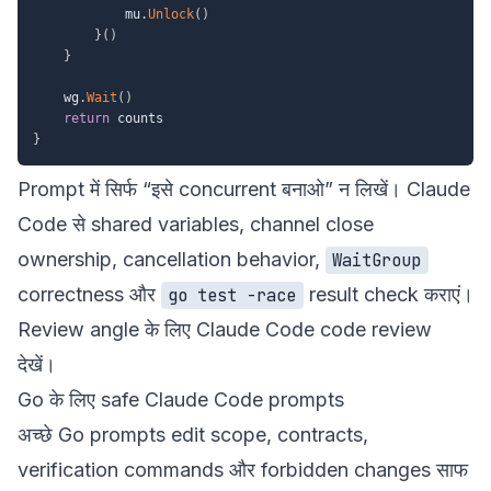
			mu
.
Unlock
(
)
}
(
)
}
	wg
.
Wait
(
)
return
}
Prompt में सिर्फ “इसे concurrent बनाओ” न लिखें। Claude
Code से shared variables, channel close
ownership, cancellation behavior,
WaitGroup
correctness और
result check कराएं।
go test -race
Review angle के लिए
Claude Code code review
देखें।
Go के लिए safe Claude Code prompts
अच्छे Go prompts edit scope, contracts,
verification commands और forbidden changes साफ