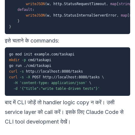
writeJSON
(
w
,
 http
.
StatusRequestTimeout
,
map
[
string
]
default
:
writeJSON
(
w
,
 http
.
StatusInternalServerError
,
map
[
st
}
}
इसे चलाने के commands:
mkdir
-p
 cmd/taskapi

curl
-s
curl
-s
-X
 POST http://localhost:8080/tasks 
\
-H
'content-type: application/json'
\
-d
'{"title":"write table-driven tests"}'
बाद में CLI जोड़ें तो handler logic copy न करें। उसी
service layer को call करें। इसके लिए
Claude Code से
CLI tool development
देखें।