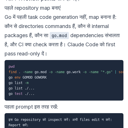
पहले repository map बनाएं
Go में पहली task code generation नहीं, map बनाना है:
कौन से directories commands हैं, कौन से internal
packages हैं, कौन सा
dependencies संभालता
go.mod
है, और CI क्या check करता है। Claude Code को first
pass read-only दें।
pwd
find
.
-name
 go.mod 
-o
-name
 go.work 
-o
-name
"*.go"
|
sort
go 
env
 GOMOD GOWORK

go list 
-m
go list ./
..
.

go 
test
 ./
..
पहला prompt इस तरह रखें:
इस Go repository को inspect करें। अभी files edit न करें।

Report करें:
