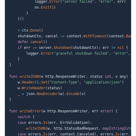
			logger
.
Error
(
"server failed"
,
"error"
,
 err
)
			os
.
Exit
(
1
)
}
}
(
)
<-
ctx
.
Done
(
)
	shutdownCtx
,
 cancel 
:=
 context
.
WithTimeout
(
context
.
Back
defer
cancel
(
)
if
 err 
:=
 server
.
Shutdown
(
shutdownCtx
)
;
 err 
!=
nil
{
		logger
.
Error
(
"graceful shutdown failed"
,
"error"
,
 e
}
}
func
writeJSON
(
w http
.
ResponseWriter
,
 status 
int
,
 v any
)
{
	w
.
Header
(
)
.
Set
(
"Content-Type"
,
"application/json"
)
	w
.
WriteHeader
(
status
)
_
=
 json
.
NewEncoder
(
w
)
.
Encode
(
v
)
}
func
writeError
(
w http
.
ResponseWriter
,
 err 
error
)
{
switch
{
case
 errors
.
Is
(
err
,
 ErrValidation
)
:
writeJSON
(
w
,
 http
.
StatusBadRequest
,
map
[
string
]
stri
case
 errors
.
Is
(
err
,
 context
.
Canceled
)
,
 errors
.
Is
(
err
,
 c