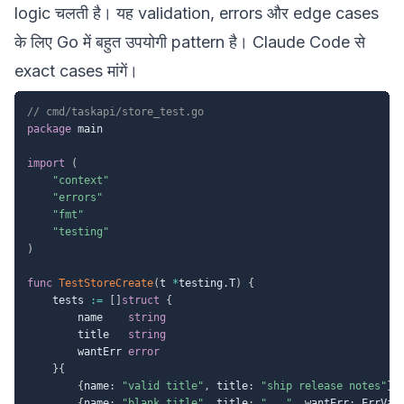
logic चलती है। यह validation, errors और edge cases
के लिए Go में बहुत उपयोगी pattern है। Claude Code से
exact cases मांगें।
// cmd/taskapi/store_test.go
package
 main

import
(
"context"
"errors"
"fmt"
"testing"
)
func
TestStoreCreate
(
t 
*
testing
.
T
)
{
	tests 
:=
[
]
struct
{
		name    
string
		title   
string
		wantErr 
error
}
{
{
name
:
"valid title"
,
 title
:
"ship release notes"
}
,
{
name
:
"blank title"
,
 title
:
"   "
,
 wantErr
:
 ErrVal