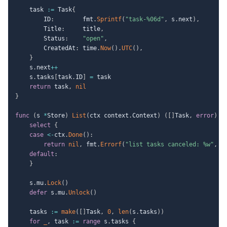
	task 
:=
 Task
{
		ID
:
        fmt
.
Sprintf
(
"task-%06d"
,
 s
.
next
)
,
		Title
:
     title
,
		Status
:
"open"
,
		CreatedAt
:
 time
.
Now
(
)
.
UTC
(
)
,
}
	s
.
next
++
	s
.
tasks
[
task
.
ID
]
=
 task

return
 task
,
nil
}
func
(
s 
*
Store
)
List
(
ctx context
.
Context
)
(
[
]
Task
,
error
)
{
select
{
case
<-
ctx
.
Done
(
)
:
return
nil
,
 fmt
.
Errorf
(
"list tasks canceled: %w"
,
 c
default
:
}
	s
.
mu
.
Lock
(
)
defer
 s
.
mu
.
Unlock
(
)
	tasks 
:=
make
(
[
]
Task
,
0
,
len
(
s
.
tasks
)
)
for
_
,
 task 
:=
range
 s
.
tasks 
{