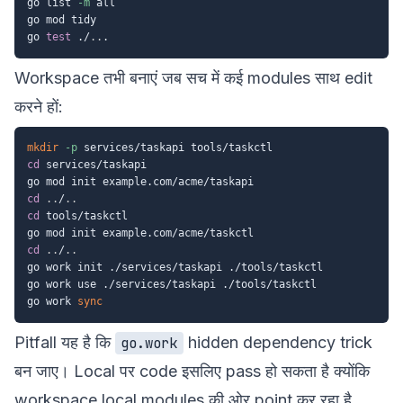
go list 
-m
 all

go mod tidy

go 
test
 ./
..
Workspace तभी बनाएं जब सच में कई modules साथ edit
करने हों:
mkdir
-p
cd
 services/taskapi

cd
..
/
..
cd
 tools/taskctl

cd
..
/
..
go work init ./services/taskapi ./tools/taskctl

go work use ./services/taskapi ./tools/taskctl

go work 
sync
Pitfall यह है कि
hidden dependency trick
go.work
बन जाए। Local पर code इसलिए pass हो सकता है क्योंकि
workspace local modules की ओर point कर रहा है,