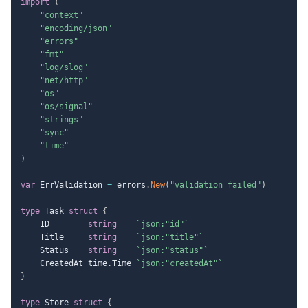
import
(
"context"
"encoding/json"
"errors"
"fmt"
"log/slog"
"net/http"
"os"
"os/signal"
"strings"
"sync"
"time"
)
var
 ErrValidation 
=
 errors
.
New
(
"validation failed"
)
type
 Task 
struct
{
	ID        
string
`json:"id"`
	Title     
string
`json:"title"`
	Status    
string
`json:"status"`
	CreatedAt time
.
Time 
`json:"createdAt"`
}
type
 Store 
struct
{