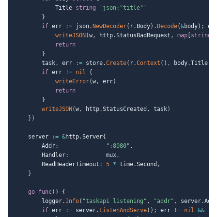
			Title 
string
`json:"title"`
}
if
 err 
:=
 json
.
NewDecoder
(
r
.
Body
)
.
Decode
(
&
body
)
;
 er
writeJSON
(
w
,
 http
.
StatusBadRequest
,
map
[
string
]
return
}
		task
,
 err 
:=
 store
.
Create
(
r
.
Context
(
)
,
 body
.
Title
)
if
 err 
!=
nil
{
writeError
(
w
,
 err
)
return
}
writeJSON
(
w
,
 http
.
StatusCreated
,
 task
)
}
)
	server 
:=
&
http
.
Server
{
		Addr
:
":8080"
,
		Handler
:
           mux
,
		ReadHeaderTimeout
:
5
*
 time
.
Second
,
}
go
func
(
)
{
		logger
.
Info
(
"taskapi listening"
,
"addr"
,
 server
.
Add
if
 err 
:=
 server
.
ListenAndServe
(
)
;
 err 
!=
nil
&&
!
e