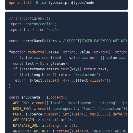
npm
install
-D
// src/config/env.ts
import
"dotenv/config"
;
import
{
 z 
}
from
"zod"
;
const
 secretNamePattern 
=
/
(SECRET|TOKEN|PASSWORD|API_KEY|D
function
redactValue
(
key
:
string
,
 value
:
unknown
)
:
string
{
if
(
value 
===
undefined
||
 value 
===
null
||
 value 
===
""
const
 text 
=
String
(
value
)
;
if
(
!
secretNamePattern
.
test
(
key
)
)
return
 text
;
if
(
text
.
length 
<=
8
)
return
"<redacted>"
;
return
`
${
text
.
slice
(
0
,
4
)
}
...
${
text
.
slice
(
-
4
)
}
`
;
}
const
 envSchema 
=
 z
.
object
(
{
APP_ENV
:
 z
.
enum
(
[
"local"
,
"development"
,
"staging"
,
"prod
NODE_ENV
:
 z
.
enum
(
[
"development"
,
"test"
,
"production"
]
)
.
d
PORT
:
 z
.
coerce
.
number
(
)
.
int
(
)
.
min
(
1
)
.
max
(
65535
)
.
default
(
3
APP_ORIGIN
:
 z
.
string
(
)
.
url
(
)
,
DATABASE_URL
:
 z
.
string
(
)
.
url
(
)
,
ANTHROPIC_API_KEY
:
 z
.
string
(
)
.
min
(
20
,
"ANTHROPIC_API_KEY 