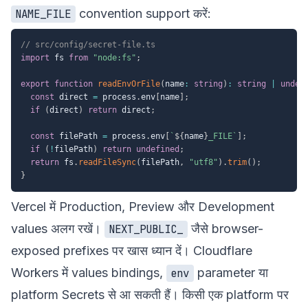
convention support करें:
NAME_FILE
// src/config/secret-file.ts
import
 fs 
from
"node:fs"
;
export
function
readEnvOrFile
(
name
:
string
)
:
string
|
undef
const
 direct 
=
 process
.
env
[
name
]
;
if
(
direct
)
return
 direct
;
const
 filePath 
=
 process
.
env
[
`
${
name
}
_FILE
`
]
;
if
(
!
filePath
)
return
undefined
;
return
 fs
.
readFileSync
(
filePath
,
"utf8"
)
.
trim
(
)
;
}
Vercel में Production, Preview और Development
values अलग रखें।
जैसे browser-
NEXT_PUBLIC_
exposed prefixes पर खास ध्यान दें। Cloudflare
Workers में values bindings,
parameter या
env
platform Secrets से आ सकती हैं। किसी एक platform पर