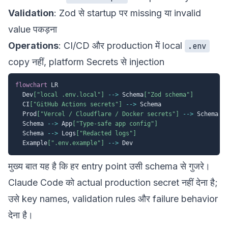
Validation
: Zod से startup पर missing या invalid
value पकड़ना
Operations
: CI/CD और production में local
.env
copy नहीं, platform Secrets से injection
flowchart
 LR

  Dev
["local .env.local"]
-->
 Schema
["Zod schema"]
  CI
["GitHub Actions secrets"]
-->
 Schema

  Prod
["Vercel / Cloudflare / Docker secrets"]
-->
 Schema

  Schema 
-->
 App
["Type-safe app config"]
  Schema 
-->
 Logs
["Redacted logs"]
  Example
[".env.example"]
-->
मुख्य बात यह है कि हर entry point उसी schema से गुजरे।
Claude Code को actual production secret नहीं देना है;
उसे key names, validation rules और failure behavior
देना है।