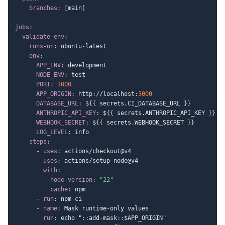
branches
:
[
main
]
jobs
:
validate-env
:
runs-on
:
 ubuntu
-
latest

env
:
APP_ENV
:
 development

NODE_ENV
:
 test

PORT
:
3000
APP_ORIGIN
:
 http
:
//localhost
:
3000
DATABASE_URL
:
 $
{
{
 secrets.CI_DATABASE_URL 
}
}
ANTHROPIC_API_KEY
:
 $
{
{
 secrets.ANTHROPIC_API_KEY 
}
}
WEBHOOK_SECRET
:
 $
{
{
 secrets.WEBHOOK_SECRET 
}
}
LOG_LEVEL
:
 info

steps
:
-
uses
:
 actions/checkout@v4

-
uses
:
 actions/setup
-
node@v4

with
:
node-version
:
"22"
cache
:
 npm

-
run
:
 npm ci

-
name
:
 Mask runtime
-
only values

run
:
 echo "
:
:
add
-
mask
:
:
$APP_ORIGIN"
