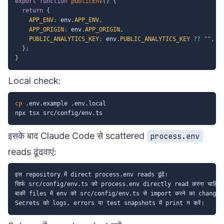
export
function
publicEnv
(
)
{
return
{
APP_ENV
:
 env
.
APP_ENV
,
APP_ORIGIN
:
 env
.
APP_ORIGIN
,
PUBLIC_ANALYTICS_KEY
:
 env
.
PUBLIC_ANALYTICS_KEY
??
""
,
}
;
}
Local check:
cp
 .env.example .env.local

इसके बाद Claude Code से scattered
process.env
reads ढूंढवाएं:
इस repository में direct process.env reads ढूंढें।

सिर्फ src/config/env.ts को process.env directly read करना चाहिए।

बाकी files में env को src/config/env.ts से import करने का change p