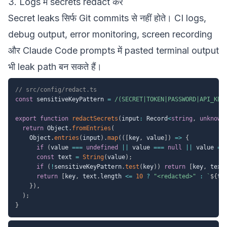
3. Logs में secrets redact करें
Secret leaks सिर्फ Git commits से नहीं होते। CI logs,
debug output, error monitoring, screen recording
और Claude Code prompts में pasted terminal output
भी leak path बन सकते हैं।
// src/config/redact.ts
const
 sensitiveKeyPattern 
=
/
(SECRET|TOKEN|PASSWORD|API_KEY
export
function
redactSecrets
(
input
:
 Record
<
string
,
unknown
return
 Object
.
fromEntries
(
    Object
.
entries
(
input
)
.
map
(
(
[
key
,
 value
]
)
=>
{
if
(
value 
===
undefined
||
 value 
===
null
||
 value 
==
const
 text 
=
String
(
value
)
;
if
(
!
sensitiveKeyPattern
.
test
(
key
)
)
return
[
key
,
 text
return
[
key
,
 text
.
length 
<=
10
?
"<redacted>"
:
`
${
te
}
)
,
)
;
}