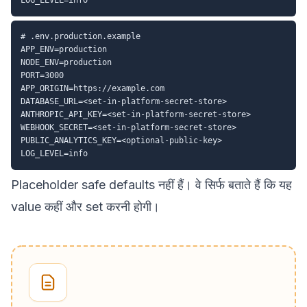
# .env.production.example

APP_ENV=production

NODE_ENV=production

PORT=3000

APP_ORIGIN=https://example.com

DATABASE_URL=<set-in-platform-secret-store>

ANTHROPIC_API_KEY=<set-in-platform-secret-store>

WEBHOOK_SECRET=<set-in-platform-secret-store>

PUBLIC_ANALYTICS_KEY=<optional-public-key>

Placeholder safe defaults नहीं हैं। वे सिर्फ बताते हैं कि यह
value कहीं और set करनी होगी।