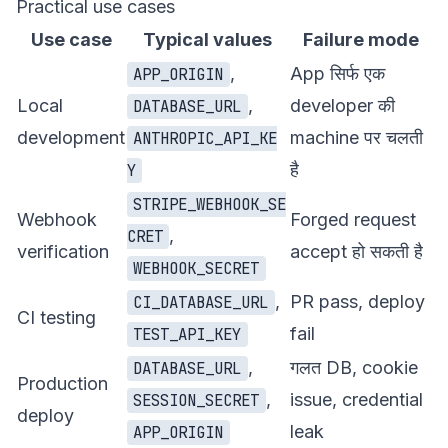
Practical use cases
Use case
Typical values
Failure mode
,
App सिर्फ एक
APP_ORIGIN
Local
,
developer की
DATABASE_URL
development
machine पर चलती
ANTHROPIC_API_KE
है
Y
STRIPE_WEBHOOK_SE
Webhook
Forged request
,
CRET
verification
accept हो सकती है
WEBHOOK_SECRET
,
PR pass, deploy
CI_DATABASE_URL
CI testing
fail
TEST_API_KEY
,
गलत DB, cookie
DATABASE_URL
Production
,
issue, credential
SESSION_SECRET
deploy
leak
APP_ORIGIN