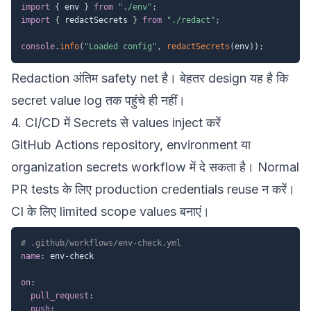
import
{
 env 
}
from
"./env"
;
import
{
 redactSecrets 
}
from
"./redact"
;
console
.
info
(
"Loaded config"
,
redactSecrets
(
env
)
)
;
Redaction अंतिम safety net है। बेहतर design यह है कि
secret value log तक पहुंचे ही नहीं।
4. CI/CD में Secrets से values inject करें
GitHub Actions repository, environment या
organization secrets workflow में दे सकता है। Normal
PR tests के लिए production credentials reuse न करें।
CI के लिए limited scope values बनाएं।
# .github/workflows/env-check.yml
name
:
 env
-
check

on
:
pull_request
:
push
: