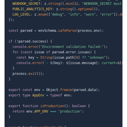
WEBHOOK_SECRET
:
 z
.
string
(
)
.
min
(
32
,
"WEBHOOK_SECRET must b
PUBLIC_ANALYTICS_KEY
:
 z
.
string
(
)
.
optional
(
)
,
LOG_LEVEL
:
 z
.
enum
(
[
"debug"
,
"info"
,
"warn"
,
"error"
]
)
.
def
}
)
;
const
 parsed 
=
 envSchema
.
safeParse
(
process
.
env
)
;
if
(
!
parsed
.
success
)
{
console
.
error
(
"Environment validation failed:"
)
;
for
(
const
 issue 
of
 parsed
.
error
.
issues
)
{
const
 key 
=
String
(
issue
.
path
[
0
]
??
"unknown"
)
;
console
.
error
(
`
- 
${
key
}
: 
${
issue
.
message
}
; current=
${
re
}
  process
.
exit
(
1
)
;
}
export
const
 env 
=
 Object
.
freeze
(
parsed
.
data
)
;
export
type
AppEnv
=
typeof
 env
;
export
function
isProduction
(
)
:
boolean
{
return
 env
.
APP_ENV
===
"production"
;
}