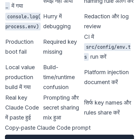
समझ नहीं आया
naming rule अलग करें
में गया
_
Hurry में
Redaction और log
console.log(
debugging
review
process.env)
CI में
Production
Required key
src/config/env.t
boot fail
missing
run करें
s
Local value
Build-
Platform injection
production
time/runtime
document करें
build में गया
confusion
Real key
Prompting और
सिर्फ key names और
Claude Code
secret sharing
rules share करें
में paste हुई
mix हुआ
Copy-paste Claude Code prompt