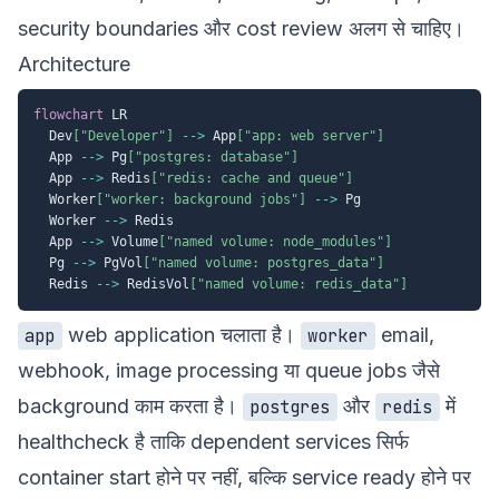
security boundaries और cost review अलग से चाहिए।
Architecture
flowchart
 LR

  Dev
["Developer"]
-->
 App
["app: web server"]
  App 
-->
 Pg
["postgres: database"]
  App 
-->
 Redis
["redis: cache and queue"]
  Worker
["worker: background jobs"]
-->
 Pg

  Worker 
-->
 Redis

  App 
-->
 Volume
["named volume: node_modules"]
  Pg 
-->
 PgVol
["named volume: postgres_data"]
  Redis 
-->
 RedisVol
["named volume: redis_data"]
web application चलाता है।
email,
app
worker
webhook, image processing या queue jobs जैसे
background काम करता है।
और
में
postgres
redis
healthcheck है ताकि dependent services सिर्फ
container start होने पर नहीं, बल्कि service ready होने पर