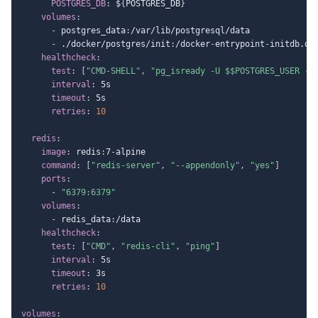
POSTGRES_DB
:
 $
{
POSTGRES_DB
}
volumes
:
-
 postgres_data
:
/var/lib/postgresql/data

-
 ./docker/postgres/init
:
/docker
-
entrypoint
-
initdb.d
:
r
healthcheck
:
test
:
[
"CMD-SHELL"
,
"pg_isready -U $$POSTGRES_USER -d
interval
:
 5s

timeout
:
 5s

retries
:
10
redis
:
image
:
 redis
:
7
-
alpine

command
:
[
"redis-server"
,
"--appendonly"
,
"yes"
]
ports
:
-
"6379:6379"
volumes
:
-
 redis_data
:
/data

healthcheck
:
test
:
[
"CMD"
,
"redis-cli"
,
"ping"
]
interval
:
 5s

timeout
:
 3s

retries
:
10
volumes
: