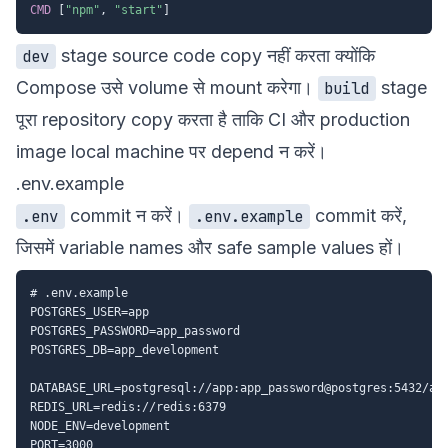
CMD
 [
"npm"
, 
"start"
]
stage source code copy नहीं करता क्योंकि
dev
Compose उसे volume से mount करेगा।
stage
build
पूरा repository copy करता है ताकि CI और production
image local machine पर depend न करें।
.env.example
commit न करें।
commit करें,
.env
.env.example
जिसमें variable names और safe sample values हों।
# .env.example

POSTGRES_USER=app

POSTGRES_PASSWORD=app_password

POSTGRES_DB=app_development

DATABASE_URL=postgresql://app:app_password@postgres:5432/app
REDIS_URL=redis://redis:6379

NODE_ENV=development
