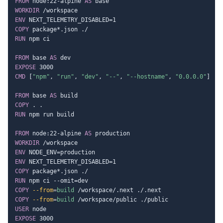
FROM
 node:22-alpine 
AS
 base
WORKDIR
 /workspace
ENV
 NEXT_TELEMETRY_DISABLED=1
COPY
 package*.json ./
RUN
 npm ci
FROM
 base 
AS
 dev
EXPOSE
 3000
CMD
 [
"npm"
, 
"run"
, 
"dev"
, 
"--"
, 
"--hostname"
, 
"0.0.0.0"
]
FROM
 base 
AS
 build
COPY
 . .
RUN
 npm run build
FROM
 node:22-alpine 
AS
 production
WORKDIR
 /workspace
ENV
 NODE_ENV=production
ENV
 NEXT_TELEMETRY_DISABLED=1
COPY
 package*.json ./
RUN
 npm ci --omit=dev
COPY
--from
=
build
 /workspace/.next ./.next
COPY
--from
=
build
 /workspace/public ./public
USER
 node
EXPOSE
 3000