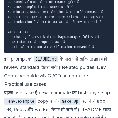
3. named volumes और bind mounts सुरक्षित हैं

4. .env.example में real secrets नहीं हैं

5. migrate, seed, test और lint के one-off commands हैं

6. CI risks: ports, cache, permissions, startup wait

7. production में ले जाने से पहले कौन-कौन से reviews जरूरी हैं

Constraints:

- existing framework और package manager follow करें

- बड़े refactor को proposal तक रखें

इस prompt को
के पास रखें ताकि team वही
CLAUDE.md
review standard दोहरा सके। Related guides:
Dev
Container guide
और
CI/CD setup guide
।
Practical use cases
पहला use case है new teammate का first-day setup।
copy करके
चलाने से app,
.env.example
make up
DB, Redis और worker तैयार हो जाते हैं। README छोटा
होता है और support questions ज्यादा precise बनते हैं।