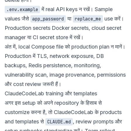
में real API keys न रखें। Sample
.env.example
values जैसे
या
use करें।
app_password
replace_me
Production secrets Docker secrets, cloud secret
manager या CI secret store में रखें।
अंत में, local Compose file को production plan न मानें।
Production में TLS, network exposure, DB
backups, Redis persistence, monitoring,
vulnerability scan, image provenance, permissions
और cost review जरूरी हैं।
ClaudeCodeLab training और templates
अगर इस setup को अपने repository के हिसाब से
customize करना है, तो ClaudeCodeLab के
products
and templates
से
, review prompts और
CLAUDE.md
setup runbooks standardize करें। Team rollout,