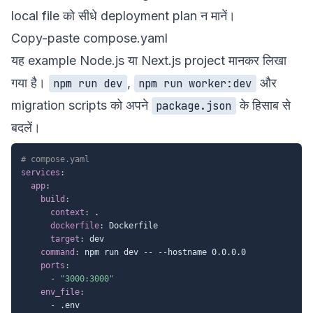
local file को सीधे deployment plan न मानें।
Copy-paste compose.yaml
यह example Node.js या Next.js project मानकर लिखा
गया है।
,
और
npm run dev
npm run worker:dev
migration scripts को अपने
के हिसाब से
package.json
बदलें।
# compose.yaml
services
:
app
:
build
:
context
:
 .

dockerfile
:
 Dockerfile

target
:
 dev

command
:
 npm run dev 
-
-
-
-
hostname 0.0.0.0

ports
:
-
"3000:3000"
env_file
:
-
 .env
