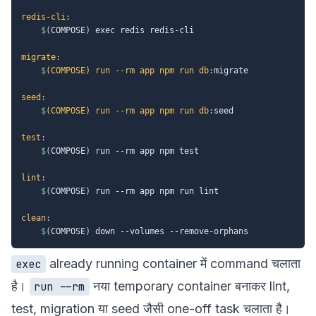
redis-cli
:
$
(
COMPOSE
)
 exec redis redis-cli

migrate
:
$
(COMPOSE) run --rm app npm run db
:
migrate

seed
:
$
(COMPOSE) run --rm app npm run db
:
seed

test
:
$
(
COMPOSE
)
 run --rm app npm test

lint
:
$
(
COMPOSE
)
 run --rm app npm run lint

clean
:
$
(
COMPOSE
)
already running container में command चलाता
exec
है।
नया temporary container बनाकर lint,
run --rm
test, migration या seed जैसी one-off task चलाता है।