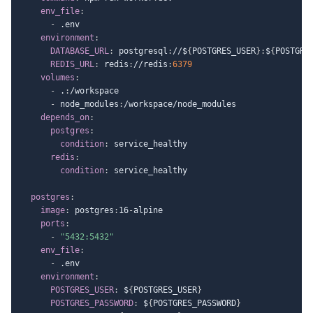
env_file
:
-
 .env

environment
:
DATABASE_URL
:
 postgresql
:
//$
{
POSTGRES_USER
}
:
$
{
POSTGRE
REDIS_URL
:
 redis
:
//redis
:
6379
volumes
:
-
 .
:
/workspace

-
 node_modules
:
/workspace/node_modules

depends_on
:
postgres
:
condition
:
 service_healthy

redis
:
condition
:
 service_healthy

postgres
:
image
:
 postgres
:
16
-
alpine

ports
:
-
"5432:5432"
env_file
:
-
 .env

environment
:
POSTGRES_USER
:
 $
{
POSTGRES_USER
}
POSTGRES_PASSWORD
:
 $
{
POSTGRES_PASSWORD
}