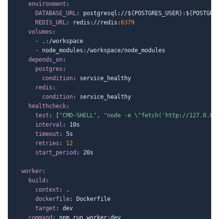
environment
:
DATABASE_URL
:
 postgresql
:
//$
{
POSTGRES_USER
}
:
$
{
POSTGRE
REDIS_URL
:
 redis
:
//redis
:
6379
volumes
:
-
 .
:
/workspace

-
 node_modules
:
/workspace/node_modules

depends_on
:
postgres
:
condition
:
 service_healthy

redis
:
condition
:
 service_healthy

healthcheck
:
test
:
[
"CMD-SHELL"
,
"node -e \"fetch('http://127.0.0.
interval
:
 10s

timeout
:
 5s

retries
:
12
start_period
:
 20s

worker
:
build
:
context
:
 .

dockerfile
:
 Dockerfile

target
:
 dev

command
:
 npm run worker
:
dev
