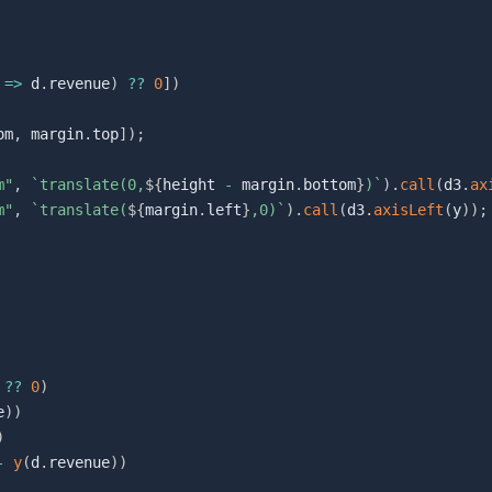
=>
 d
.
revenue
)
??
0
]
)
om
,
 margin
.
top
]
)
;
m"
,
`
translate(0,
${
height 
-
 margin
.
bottom
}
)
`
)
.
call
(
d3
.
ax
m"
,
`
translate(
${
margin
.
left
}
,0)
`
)
.
call
(
d3
.
axisLeft
(
y
)
)
;
??
0
)
e
)
)
)
-
y
(
d
.
revenue
)
)