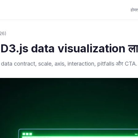
होम
श
026)
D3.js data visualization लाग
 data contract, scale, axis, interaction, pitfalls और CTA.