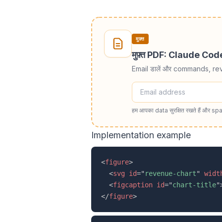
मुफ़्त
मुफ़्त PDF: Claude Co
Email डालें और commands, re
हम आपका data सुरक्षित रखते हैं और spa
Implementation example
<
figure
>
<
svg
id
=
"
revenue-chart
"
widt
<
figcaption
id
=
"
chart-title
"
</
figure
>