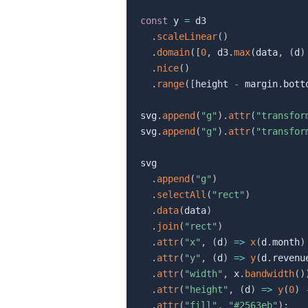
const
 y 
=
 d3

.
scaleLinear
(
)
.
domain
(
[
0
,
 d3
.
max
(
data
,
(
d
)
.
nice
(
)
.
range
(
[
height 
-
 margin
.
bott
svg
.
append
(
"g"
)
.
attr
(
"transfor
svg
.
append
(
"g"
)
.
attr
(
"transfor
svg

.
append
(
"g"
)
.
selectAll
(
"rect"
)
.
data
(
data
)
.
join
(
"rect"
)
.
attr
(
"x"
,
(
d
)
=>
x
(
d
.
month
)
.
attr
(
"y"
,
(
d
)
=>
y
(
d
.
revenu
.
attr
(
"width"
,
 x
.
bandwidth
(
)
.
attr
(
"height"
,
(
d
)
=>
y
(
0
)
.
attr
(
"fill"
,
"#2563eb"
)
;