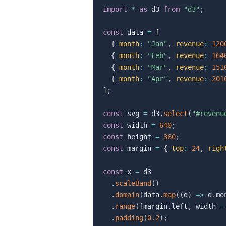
import
*
as
 d3 
from
"d3"
;
const
 data 
=
[
{
month
:
"Jan"
,
revenue
:
120
{
month
:
"Feb"
,
revenue
:
164
{
month
:
"Mar"
,
revenue
:
151
{
month
:
"Apr"
,
revenue
:
201
]
;
const
 svg 
=
 d3
.
select
(
"#revenu
const
 width 
=
640
;
const
 height 
=
360
;
const
 margin 
=
{
top
:
24
,
righ
const
 x 
=
 d3

.
scaleBand
(
)
.
domain
(
data
.
map
(
(
d
)
=>
 d
.
mo
.
range
(
[
margin
.
left
,
 width 
-
.
padding
(
0.2
)
;