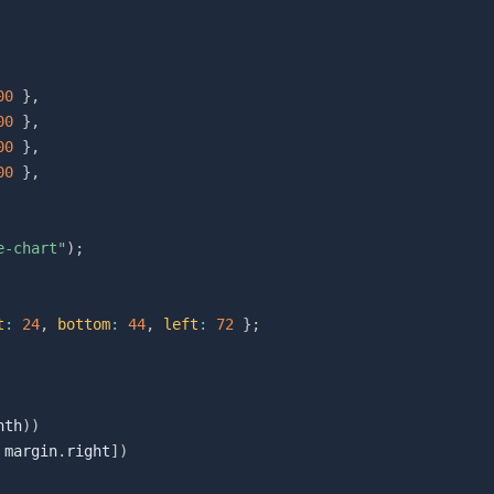
00
}
,
00
}
,
00
}
,
00
}
,
e-chart"
)
;
t
:
24
,
bottom
:
44
,
left
:
72
}
;
nth
)
)
 margin
.
right
]
)