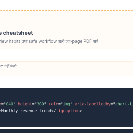
de cheatsheet
view habits तथा safe workflow वाली एक-page PDF पाएँ.
m नहीं भेजते.
h
=
"
640
"
height
=
"
360
"
role
=
"
img
"
aria-labelledby
=
"
chart-t
>
Monthly revenue trend
</
figcaption
>