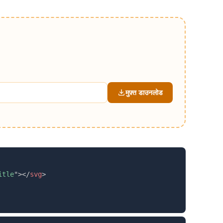
मुफ़्त डाउनलोड
itle
"
>
</
svg
>