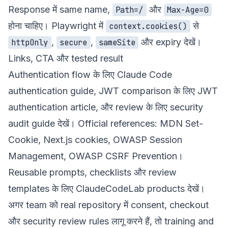
Response में same name,
और
Path=/
Max-Age=0
होना चाहिए। Playwright में
से
context.cookies()
,
,
और expiry देखें।
httpOnly
secure
sameSite
Links, CTA और tested result
Authentication flow के लिए
Claude Code
authentication guide
, JWT comparison के लिए
JWT
authentication article
, और review के लिए
security
audit guide
देखें। Official references:
MDN Set-
Cookie
,
Next.js cookies
,
OWASP Session
Management
,
OWASP CSRF Prevention
।
Reusable prompts, checklists और review
templates के लिए ClaudeCodeLab
products
देखें।
अगर team को real repository में consent, checkout
और security review rules लागू करने हैं, तो
training and