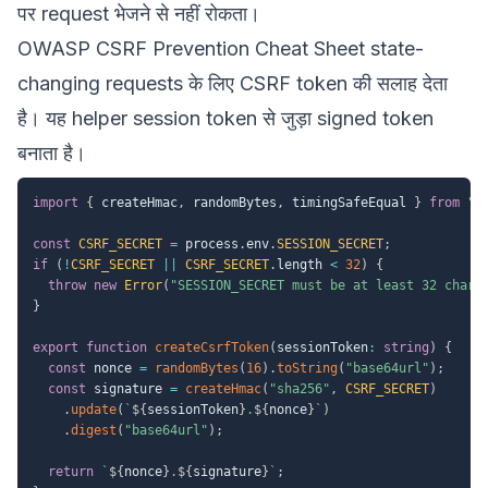
पर request भेजने से नहीं रोकता।
OWASP
CSRF Prevention Cheat Sheet
state-
changing requests के लिए CSRF token की सलाह देता
है। यह helper session token से जुड़ा signed token
बनाता है।
import
{
 createHmac
,
 randomBytes
,
 timingSafeEqual 
}
from
"n
const
CSRF_SECRET
=
 process
.
env
.
SESSION_SECRET
;
if
(
!
CSRF_SECRET
||
CSRF_SECRET
.
length 
<
32
)
{
throw
new
Error
(
"SESSION_SECRET must be at least 32 chara
}
export
function
createCsrfToken
(
sessionToken
:
string
)
{
const
 nonce 
=
randomBytes
(
16
)
.
toString
(
"base64url"
)
;
const
 signature 
=
createHmac
(
"sha256"
,
CSRF_SECRET
)
.
update
(
`
${
sessionToken
}
.
${
nonce
}
`
)
.
digest
(
"base64url"
)
;
return
`
${
nonce
}
.
${
signature
}
`
;