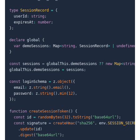
type
SessionRecord
=
{
  userId
:
string
;
  expiresAt
:
number
;
}
;
declare
 global 
{
var
 demoSessions
:
 Map
<
string
,
 SessionRecord
>
|
undefined
;
}
const
 sessions 
=
 globalThis
.
demoSessions 
??
new
Map
<
string
,
globalThis
.
demoSessions 
=
 sessions
;
const
 loginSchema 
=
 z
.
object
(
{
  email
:
 z
.
string
(
)
.
email
(
)
,
  password
:
 z
.
string
(
)
.
min
(
12
)
,
}
)
;
function
createSessionToken
(
)
{
const
 id 
=
randomBytes
(
32
)
.
toString
(
"base64url"
)
;
const
 signature 
=
createHmac
(
"sha256"
,
 env
.
SESSION_SECRET
.
update
(
id
)
.
digest
(
"base64url"
)
;