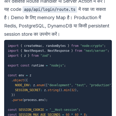
और delete Route Handler या Server Action में करें।
यह code
में रखा जा सकता
app/api/login/route.ts
है। Demo के लिए memory Map है। Production में
Redis, PostgreSQL, DynamoDB या किसी persistent
session store का उपयोग करें।
import
{
 createHmac
,
 randomBytes 
}
from
"node:crypto"
;
import
{
 NextRequest
,
 NextResponse 
}
from
"next/server"
;
import
{
 z 
}
from
"zod"
;
export
const
 runtime 
=
"nodejs"
;
const
 env 
=
 z

.
object
(
{
NODE_ENV
:
 z
.
enum
(
[
"development"
,
"test"
,
"production"
]
)
SESSION_SECRET
:
 z
.
string
(
)
.
min
(
32
)
,
}
)
.
parse
(
process
.
env
)
;
const
SESSION_COOKIE
=
"__Host-session"
;
const
SESSION_MAX_AGE_SECONDS
=
60
*
60
*
8
;