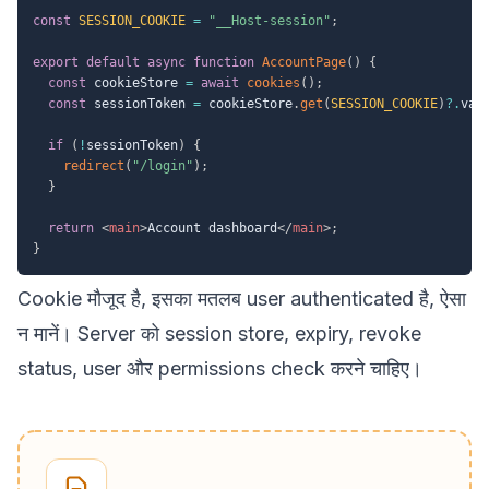
const
SESSION_COOKIE
=
"__Host-session"
;
export
default
async
function
AccountPage
(
)
{
const
 cookieStore 
=
await
cookies
(
)
;
const
 sessionToken 
=
 cookieStore
.
get
(
SESSION_COOKIE
)
?.
val
if
(
!
sessionToken
)
{
redirect
(
"/login"
)
;
}
return
<
main
>
Account dashboard
</
main
>
;
}
Cookie मौजूद है, इसका मतलब user authenticated है, ऐसा
न मानें। Server को session store, expiry, revoke
status, user और permissions check करने चाहिए।