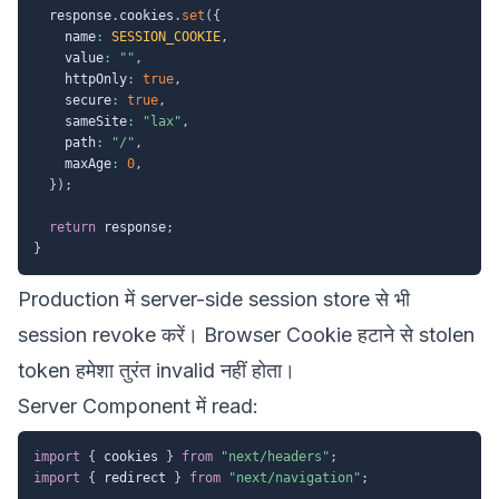
  response
.
cookies
.
set
(
{
    name
:
SESSION_COOKIE
,
    value
:
""
,
    httpOnly
:
true
,
    secure
:
true
,
    sameSite
:
"lax"
,
    path
:
"/"
,
    maxAge
:
0
,
}
)
;
return
 response
;
}
Production में server-side session store से भी
session revoke करें। Browser Cookie हटाने से stolen
token हमेशा तुरंत invalid नहीं होता।
Server Component में read:
import
{
 cookies 
}
from
"next/headers"
;
import
{
 redirect 
}
from
"next/navigation"
;