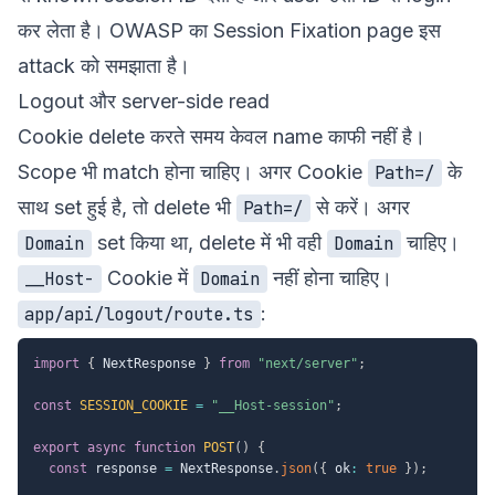
कर लेता है। OWASP का
Session Fixation
page इस
attack को समझाता है।
Logout और server-side read
Cookie delete करते समय केवल name काफी नहीं है।
Scope भी match होना चाहिए। अगर Cookie
के
Path=/
साथ set हुई है, तो delete भी
से करें। अगर
Path=/
set किया था, delete में भी वही
चाहिए।
Domain
Domain
Cookie में
नहीं होना चाहिए।
__Host-
Domain
:
app/api/logout/route.ts
import
{
 NextResponse 
}
from
"next/server"
;
const
SESSION_COOKIE
=
"__Host-session"
;
export
async
function
POST
(
)
{
const
 response 
=
 NextResponse
.
json
(
{
 ok
:
true
}
)
;