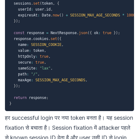
  sessions
.
set
(
token
,
{
    userId
:
 user
.
id
,
    expiresAt
:
 Date
.
now
(
)
+
SESSION_MAX_AGE_SECONDS
*
1000
,
}
)
;
const
 response 
=
 NextResponse
.
json
(
{
 ok
:
true
}
)
;
  response
.
cookies
.
set
(
{
    name
:
SESSION_COOKIE
,
    value
:
 token
,
    httpOnly
:
true
,
    secure
:
true
,
    sameSite
:
"lax"
,
    path
:
"/"
,
    maxAge
:
SESSION_MAX_AGE_SECONDS
,
}
)
;
return
 response
;
}
हर successful login पर नया token बनता है। यह session
fixation से बचाता है। Session fixation में attacker पहले
से known session ID देता है और user उसी ID से login