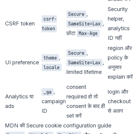
Security
,
Secure
helper,
csrf-
CSRF token
,
SameSite=Lax
analytics
token
छोटा
Max-Age
ID नहीं
region और
,
Secure
,
policy के
theme
UI preference
,
SameSite=Lax
अनुसार
locale
limited lifetime
explain करें
consent
,
login और
_ga
Analytics या
required हो तो
campaign
checkout
ads
consent के बाद ही
ID
से अलग
set करें
MDN की
Secure cookie configuration
guide