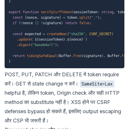
}
export
function
verifyCsrfToken
(
sessionToken
:
string
,
 token
const
[
nonce
,
 signature
]
=
 token
.
split
(
"."
)
;
if
(
!
nonce 
||
!
signature
)
return
false
;
const
 expected 
=
createHmac
(
"sha256"
,
CSRF_SECRET
)
.
update
(
`
${
sessionToken
}
.
${
nonce
}
`
)
.
digest
(
"base64url"
)
;
return
timingSafeEqual
(
Buffer
.
from
(
signature
)
,
 Buffer
.
fro
}
POST, PUT, PATCH और DELETE में token require
करें। GET से state change न करें।
SameSite=Lax
helpful है, लेकिन token, Origin check और सही HTTP
method का substitute नहीं है। XSS होने पर CSRF
defenses bypass हो सकते हैं, इसलिए output escaping
और CSP भी जरूरी हैं।