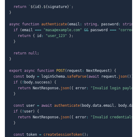
return
`
${
id
}
.
${
signature
}
`
;
}
async
function
authenticate
(
email
:
string
,
 password
:
string
if
(
email 
===
"masa@example.com"
&&
 password 
===
"correct
return
{
 id
:
"user_123"
}
;
}
return
null
;
}
export
async
function
POST
(
request
:
 NextRequest
)
{
const
 body 
=
 loginSchema
.
safeParse
(
await
 request
.
json
(
)
)
;
if
(
!
body
.
success
)
{
return
 NextResponse
.
json
(
{
 error
:
"Invalid login payloa
}
const
 user 
=
await
authenticate
(
body
.
data
.
email
,
 body
.
dat
if
(
!
user
)
{
return
 NextResponse
.
json
(
{
 error
:
"Invalid credentials"
}
const
 token 
=
createSessionToken
(
)
;