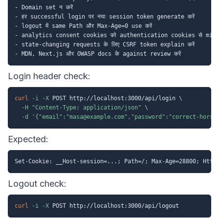
- Domain set न करें

- हर successful login पर नया session token generate करें

- logout में same Path और Max-Age=0 use करें

- analytics consent cookies को authentication cookies से mix न 
- state-changing requests के लिए CSRF token explain करें

Login header check:
curl
-i
-X
 POST http://localhost:3000/api/login 
\
-H
"Content-Type: application/json"
\
-d
'{"email":"masa@example.com","password":"correct-horse
Expected:
Logout check:
curl
-i
-X