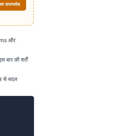
ुफ़्त डाउनलोड
items और
बार की शर्तें
ब से बदल