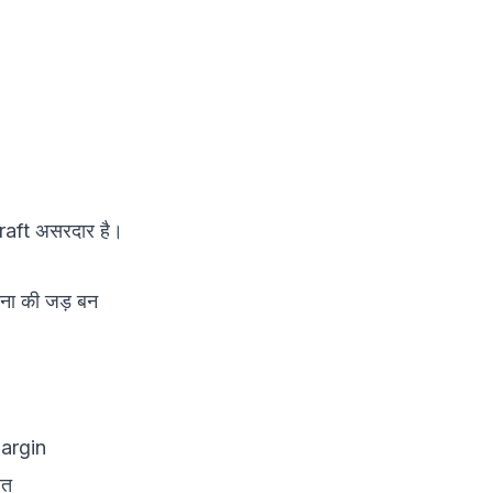
draft असरदार है।
घटना की जड़ बन
margin
लत