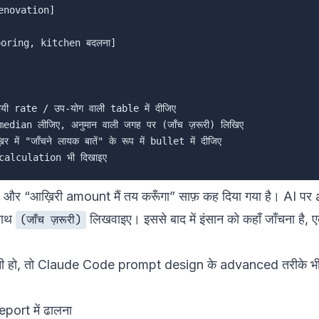
renovation]

ooring, kitchen बदलना]

 rate / उप-योग वाली table में दीजिए

median लीजिए, अनुमान वाली जगह पर (जाँच ज़रूरी) लिखिए

ें "जाँचने लायक बातें" के रूप में bullet में दीजिए

ft” और “आख़िरी amount मैं तय करूँगा” साफ़ कह दिया गया है। AI प
 साथ
लिखवाइए। इससे बाद में इंसान को कहाँ जाँचना है, ए
(जाँच ज़रूरी)
 हो, तो
Claude Code prompt design के advanced तरीके
भी
port में ढालना