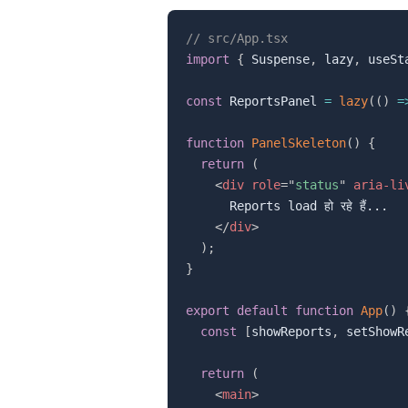
// src/App.tsx
import
{
 Suspense
,
 lazy
,
 useSt
const
 ReportsPanel 
=
lazy
(
(
)
=
function
PanelSkeleton
(
)
{
return
(
<
div
role
=
"
status
"
aria-li
      Reports load हो रहे हैं...

</
div
>
)
;
}
export
default
function
App
(
)
const
[
showReports
,
 setShowR
return
(
<
main
>