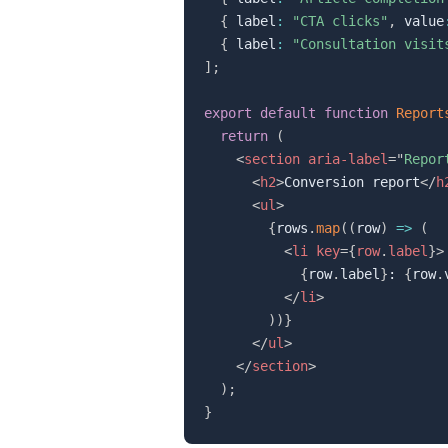
{
 label
:
"CTA clicks"
,
 value
{
 label
:
"Consultation visit
]
;
export
default
function
Report
return
(
<
section
aria-label
=
"
Repor
<
h2
>
Conversion report
</
h
<
ul
>
{
rows
.
map
(
(
row
)
=>
(
<
li
key
=
{
row
.
label
}
>
{
row
.
label
}
: 
{
row
.
</
li
>
)
)
}
</
ul
>
</
section
>
)
;
}