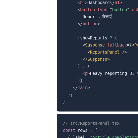
<
h1
>
Dashboard
</
h1
>
<
button
type
=
"
button
"
on
        Reports दिखाएँ

</
button
>
{
showReports 
?
(
<
Suspense
fallback
=
{
<
P
<
ReportsPanel
/>
</
Suspense
>
)
:
(
<
p
>
Heavy reporting UI जरू
)
}
</
main
>
)
;
}
// src/ReportsPanel.tsx
const
 rows 
=
[
{
 label
:
"Article completion