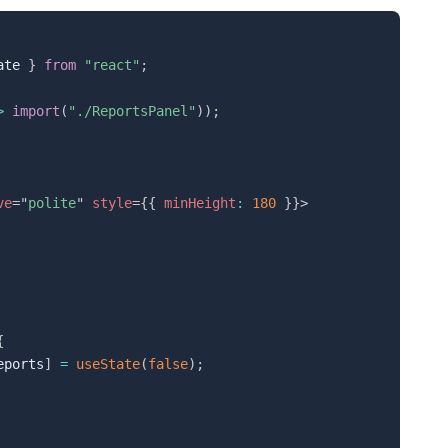
ate 
}
from
"react"
;
>
import
(
"./ReportsPanel"
)
)
;
ve
=
"
polite
"
style
=
{
{
 minHeight
:
180
}
}
>
{
eports
]
=
useState
(
false
)
;