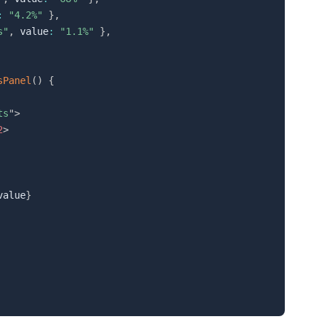
:
"4.2%"
}
,
s"
,
 value
:
"1.1%"
}
,
sPanel
(
)
{
ts
"
>
2
>
value
}