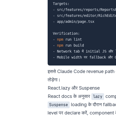
Targets:

- src/features/reports/ReportsP
- src/features/editor/RichEdito
- app/admin/page.tsx

Verification:

- 
npm
 run lint

- 
npm
 run build

- Network tab में initial JS और 
इससे Claude Code revenue path और
तोड़ेगा।
React.lazy और Suspense
React docs के अनुसार
compo
lazy
loading के दौरान fall
Suspense
level पर declare करें, component क