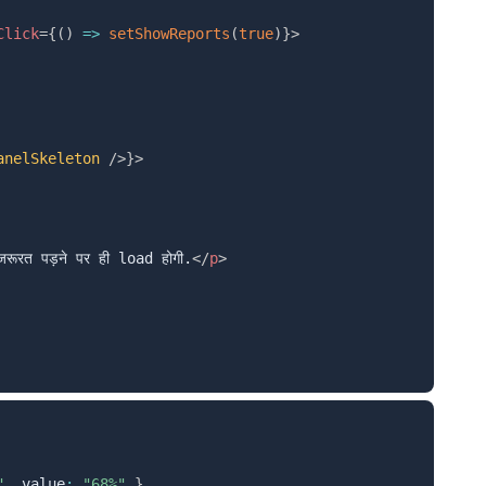
Click
=
{
(
)
=>
setShowReports
(
true
)
}
>
anelSkeleton
/>
}
>
रत पड़ने पर ही load होगी.
</
p
>
"
,
 value
:
"68%"
}
,