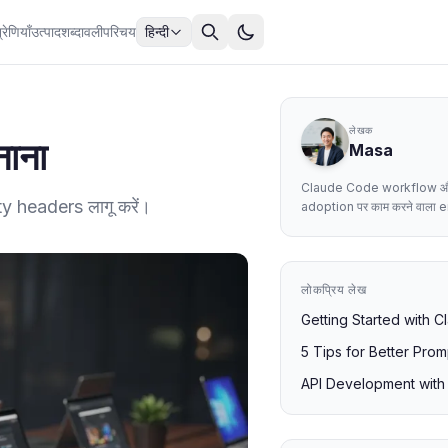
्रेणियाँ
उत्पाद
शब्दावली
परिचय
हिन्दी
लेखक
ाना
Masa
Claude Code workflow 
 headers लागू करें।
adoption पर काम करने वाला 
लोकप्रिय लेख
Getting Started with 
5 Tips for Better Prom
API Development wit