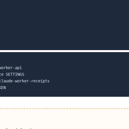
orker-api

e SETTINGS

laude-worker-receipts
