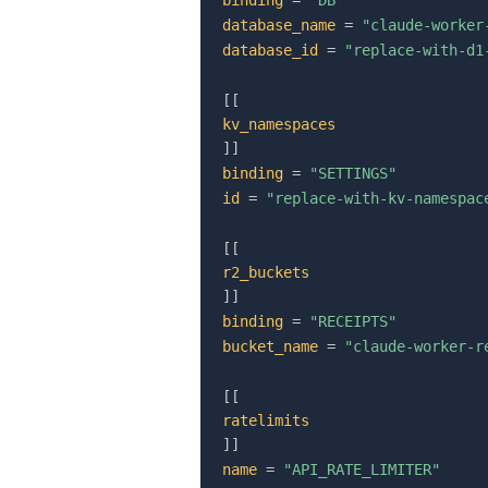
database_name
=
"claude-worker
database_id
=
"replace-with-d1
[
[
kv_namespaces
]
]
binding
=
"SETTINGS"
id
=
"replace-with-kv-namespac
[
[
r2_buckets
]
]
binding
=
"RECEIPTS"
bucket_name
=
"claude-worker-r
[
[
ratelimits
]
]
name
=
"API_RATE_LIMITER"