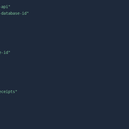
-api"
-database-id"
e-id"
eceipts"