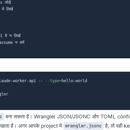
ोड़ें

 लिखें

ें न लिखें

sume न करें

laude-worker-api -- 
--type
=
ler

बना सकता है। Wrangler JSON/JSONC और TOML config f
c
खाता है। अगर आपके project में
है, तो वही k
wrangler.jsonc