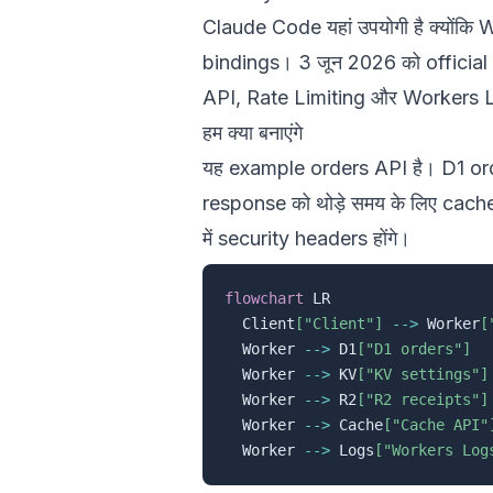
Claude Code यहां उपयोगी है क्योंकि Wo
bindings। 3 जून 2026 को official do
API
,
Rate Limiting
और
Workers 
हम क्या बनाएंगे
यह example orders API है। D1 ord
response को थोड़े समय के लिए cach
में security headers होंगे।
flowchart
 LR

  Client
["Client"]
-->
 Worker
[
  Worker 
-->
 D1
["D1 orders"]
  Worker 
-->
 KV
["KV settings"]
  Worker 
-->
 R2
["R2 receipts"]
  Worker 
-->
 Cache
["Cache API"
  Worker 
-->
 Logs
["Workers Log