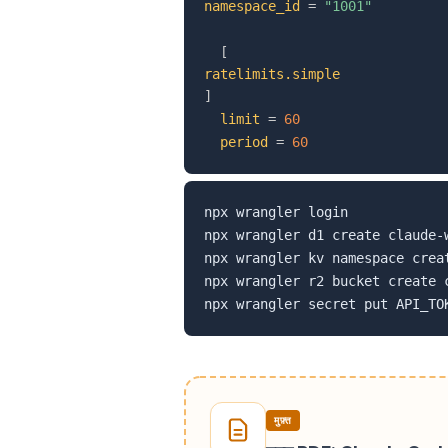
namespace_id
=
"1001"
[
ratelimits.simple
]
limit
=
60
period
=
60
npx wrangler login

npx wrangler d1 create claude-w
npx wrangler kv namespace creat
npx wrangler r2 bucket create c
मुफ़्त