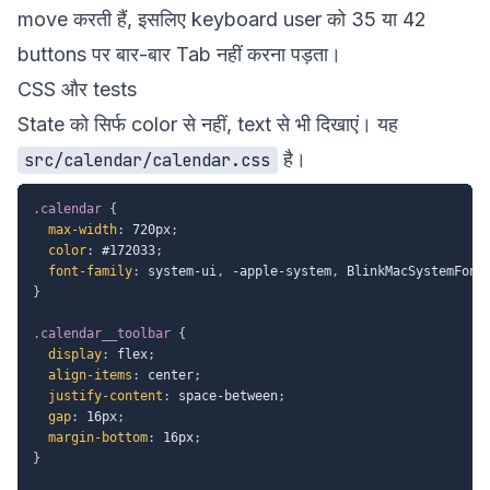
move करती हैं, इसलिए keyboard user को 35 या 42
buttons पर बार-बार Tab नहीं करना पड़ता।
CSS और tests
State को सिर्फ color से नहीं, text से भी दिखाएं। यह
है।
src/calendar/calendar.css
.calendar
{
max-width
:
 720px
;
color
:
 #172033
;
font-family
:
 system-ui
,
 -apple-system
,
 BlinkMacSystemFont
}
.calendar__toolbar
{
display
:
 flex
;
align-items
:
 center
;
justify-content
:
 space-between
;
gap
:
 16px
;
margin-bottom
:
 16px
;
}