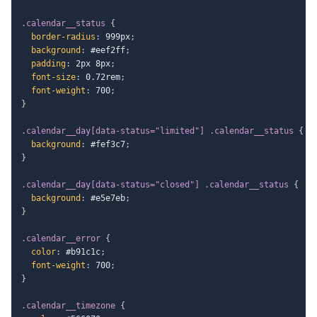
.calendar__status
{
border-radius
:
 999px
;
background
:
 #eef2ff
;
padding
:
 2px 8px
;
font-size
:
 0.72rem
;
font-weight
:
 700
;
}
.calendar__day[data-status="limited"] .calendar__status
{
background
:
 #fef3c7
;
}
.calendar__day[data-status="closed"] .calendar__status
{
background
:
 #e5e7eb
;
}
.calendar__error
{
color
:
 #b91c1c
;
font-weight
:
 700
;
}
.calendar__timezone
{