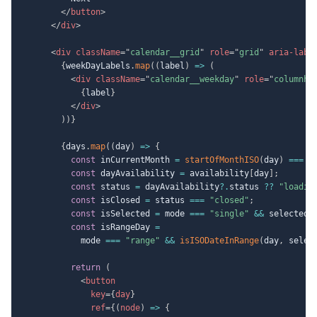
</
button
>
</
div
>
<
div
className
=
"
calendar__grid
"
role
=
"
grid
"
aria-labe
{
weekDayLabels
.
map
(
(
label
)
=>
(
<
div
className
=
"
calendar__weekday
"
role
=
"
columnhe
{
label
}
</
div
>
)
)
}
{
days
.
map
(
(
day
)
=>
{
const
 inCurrentMonth 
=
startOfMonthISO
(
day
)
===
 m
const
 dayAvailability 
=
 availability
[
day
]
;
const
 status 
=
 dayAvailability
?.
status 
??
"loadin
const
 isClosed 
=
 status 
===
"closed"
;
const
 isSelected 
=
 mode 
===
"single"
&&
 selectedD
const
 isRangeDay 
=
            mode 
===
"range"
&&
isISODateInRange
(
day
,
 selec
return
(
<
button
key
=
{
day
}
ref
=
{
(
node
)
=>
{