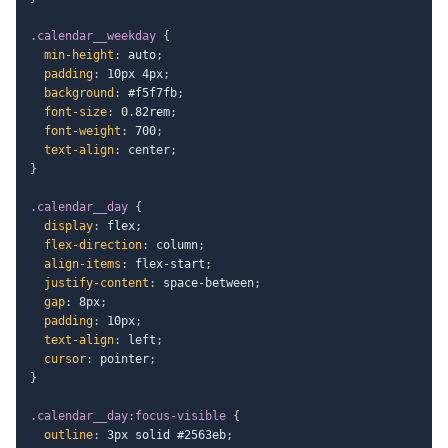
.calendar__weekday
{
min-height
:
 auto
;
padding
:
 10px 4px
;
background
:
 #f5f7fb
;
font-size
:
 0.82rem
;
font-weight
:
 700
;
text-align
:
 center
;
}
.calendar__day
{
display
:
 flex
;
flex-direction
:
 column
;
align-items
:
 flex-start
;
justify-content
:
 space-between
;
gap
:
 8px
;
padding
:
 10px
;
text-align
:
 left
;
cursor
:
 pointer
;
}
.calendar__day:focus-visible
{
outline
:
 3px solid #2563eb
;