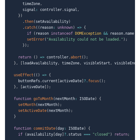
      timeZone
,
      signal
:
 controller
.
signal
,
}
)
.
then
(
setAvailability
)
.
catch
(
(
reason
:
unknown
)
=>
{
if
(
reason 
instanceof
DOMException
&&
 reason
.
name 
=
setError
(
"Availability could not be loaded."
)
;
}
)
;
return
(
)
=>
 controller
.
abort
(
)
;
}
,
[
loadAvailability
,
 timeZone
,
 visibleStart
,
 visibleEnd
]
useEffect
(
(
)
=>
{
    buttonRefs
.
current
[
activeDate
]
?.
focus
(
)
;
}
,
[
activeDate
]
)
;
function
goToMonth
(
nextMonth
:
 ISODate
)
{
setMonth
(
nextMonth
)
;
setActiveDate
(
nextMonth
)
;
}
function
commitDate
(
day
:
 ISODate
)
{
if
(
availability
[
day
]
?.
status 
===
"closed"
)
return
;