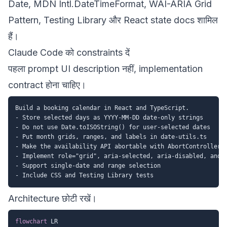
Date
,
MDN Intl.DateTimeFormat
,
WAI-ARIA Grid
Pattern
,
Testing Library
और
React state docs
शामिल
हैं।
Claude Code को constraints दें
पहला prompt UI description नहीं, implementation
contract होना चाहिए।
Build a booking calendar in React and TypeScript.

- Store selected days as YYYY-MM-DD date-only strings

- Do not use Date.toISOString() for user-selected dates

- Put month grids, ranges, and labels in date-utils.ts

- Make the availability API abortable with AbortController

- Implement role="grid", aria-selected, aria-disabled, and k
- Support single-date and range selection

Architecture छोटी रखें।
flowchart
 LR
