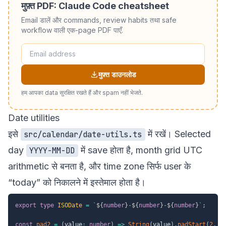
मुफ़्त PDF: Claude Code cheatsheet
Email डालें और commands, review habits तथा safe
workflow वाली एक-page PDF पाएँ.
मुफ़्त डाउनलोड
हम आपका data सुरक्षित रखते हैं और spam नहीं भेजते.
Date utilities
इसे
में रखें। Selected
src/calendar/date-utils.ts
day
में save होता है, month grid UTC
YYYY-MM-DD
arithmetic से बनता है, और time zone सिर्फ user के
“today” को निकालने में इस्तेमाल होता है।
export
type
ISODate
=
`
${
number
}
-
${
number
}
-
${
number
}
`
;
const
pad2
=
(
value
:
number
)
=>
String
(
value
)
.
padStart
(
2
,
"