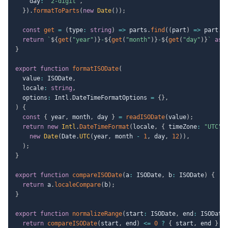
    day
:
"2-digit"
,
}
)
.
formatToParts
(
new
Date
(
)
)
;
const
get
=
(
type
:
string
)
=>
 parts
.
find
(
(
part
)
=>
 part
.
t
return
`
${
get
(
"year"
)
}
-
${
get
(
"month"
)
}
-
${
get
(
"day"
)
}
`
as
 
}
export
function
formatISODate
(
  value
:
 ISODate
,
  locale
:
string
,
  options
:
 Intl
.
DateTimeFormatOptions 
=
{
}
,
)
{
const
{
 year
,
 month
,
 day 
}
=
readISODate
(
value
)
;
return
new
Intl
.
DateTimeFormat
(
locale
,
{
 timeZone
:
"UTC"
,
new
Date
(
Date
.
UTC
(
year
,
 month 
-
1
,
 day
,
12
)
)
,
)
;
}
export
function
compareISODate
(
a
:
 ISODate
,
 b
:
 ISODate
)
{
return
 a
.
localeCompare
(
b
)
;
}
export
function
normalizeRange
(
start
:
 ISODate
,
 end
:
 ISODate
return
compareISODate
(
start
,
 end
)
<=
0
?
{
 start
,
 end 
}
: