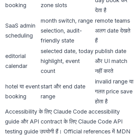
day book कर
booking
zone slots
देता है
month switch, range
remote teams
SaaS admin
selection, audit-
अलग date देखते
scheduling
friendly state
हैं
selected date, today
publish date
editorial
highlight, event
और UI match
calendar
count
नहीं करते
invalid range या
hotel या event
start और end date
गलत price save
booking
range
होता है
Accessibility के लिए
Claude Code accessibility
guide
और API contract के लिए
Claude Code API
testing guide
उपयोगी हैं। Official references में
MDN