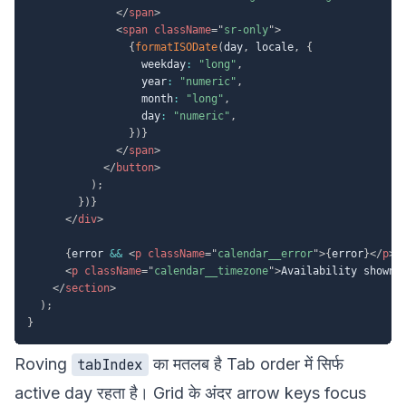
</
span
>
<
span
className
=
"
sr-only
"
>
{
formatISODate
(
day
,
 locale
,
{
                  weekday
:
"long"
,
                  year
:
"numeric"
,
                  month
:
"long"
,
                  day
:
"numeric"
,
}
)
}
</
span
>
</
button
>
)
;
}
)
}
</
div
>
{
error 
&&
<
p
className
=
"
calendar__error
"
>
{
error
}
</
p
>
}
<
p
className
=
"
calendar__timezone
"
>
Availability shown 
</
section
>
)
;
}
Roving
का मतलब है Tab order में सिर्फ
tabIndex
active day रहता है। Grid के अंदर arrow keys focus