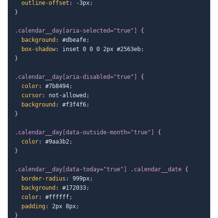
outline-offset
:
 -3px
;
}
.calendar__day[aria-selected="true"]
{
background
:
 #dbeafe
;
box-shadow
:
 inset 0 0 0 2px #2563eb
;
}
.calendar__day[aria-disabled="true"]
{
color
:
 #7b8494
;
cursor
:
 not-allowed
;
background
:
 #f3f4f6
;
}
.calendar__day[data-outside-month="true"]
{
color
:
 #9aa3b2
;
}
.calendar__day[data-today="true"] .calendar__date
{
border-radius
:
 999px
;
background
:
 #172033
;
color
:
 #ffffff
;
padding
:
 2px 8px
;
}