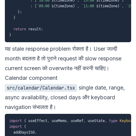
?
[
`
10:00 
${
timeZone
}
`
,
`
13:00 
${
timeZone
}
`
]
:
[
`
09:00 
${
timeZone
}
`
,
`
11:00 
${
timeZone
}
`
,
`
15:
}
;
}
return
 result
;
}
यह stale response problem रोकता है। User जल्दी
month बदलता है तो पुराने request की slow response
current screen को overwrite नहीं करनी चाहिए।
Calendar component
single date, range,
src/calendar/Calendar.tsx
async availability, closed days और keyboard
navigation संभालता है।
import
{
 useEffect
,
 useMemo
,
 useRef
,
 useState
,
type
Keyboar
import
{
  addDaysISO
,