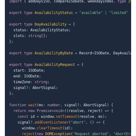
import
{
 addDaysISO
,
 compareISODate
,
 weekdayIndex
,
type
ISO
export
type
AvailabilityStatus
=
"available"
|
"limited"
|
export
type
DayAvailability
=
{
  status
:
 AvailabilityStatus
;
  slots
:
string
[
]
;
}
;
export
type
AvailabilityByDate
=
 Record
<
ISODate
,
 DayAvailab
export
type
AvailabilityRequest
=
{
  start
:
 ISODate
;
  end
:
 ISODate
;
  timeZone
:
string
;
  signal
?
:
 AbortSignal
;
}
;
function
wait
(
ms
:
number
,
 signal
?
:
 AbortSignal
)
{
return
new
Promise
<
void
>
(
(
resolve
,
 reject
)
=>
{
const
 id 
=
 window
.
setTimeout
(
resolve
,
 ms
)
;
    signal
?.
addEventListener
(
"abort"
,
(
)
=>
{
      window
.
clearTimeout
(
id
)
;
reject
(
new
DOMException
(
"Request aborted"
,
"AbortErro