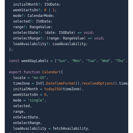
  initialMonth
?
:
 ISODate
;
  weekStartsOn
?
:
0
|
1
;
  mode
?
:
 CalendarMode
;
  selected
?
:
 ISODate
;
  range
?
:
 RangeValue
;
  onSelectDate
?
:
(
date
:
 ISODate
)
=>
void
;
  onSelectRange
?
:
(
range
:
 RangeValue
)
=>
void
;
  loadAvailability
?
:
 LoadAvailability
;
}
;
const
 weekDayLabels 
=
[
"Sun"
,
"Mon"
,
"Tue"
,
"Wed"
,
"Thu"
,
"
export
function
Calendar
(
{
  locale 
=
"en-US"
,
  timeZone 
=
 Intl
.
DateTimeFormat
(
)
.
resolvedOptions
(
)
.
timeZo
  initialMonth 
=
todayISO
(
timeZone
)
,
  weekStartsOn 
=
0
,
  mode 
=
"single"
,
  selected
,
  range
,
  onSelectDate
,
  onSelectRange
,
  loadAvailability 
=
 fetchAvailability
,