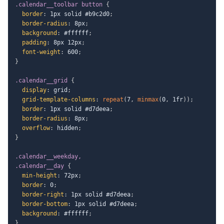
.calendar__toolbar button
{
border
:
 1px solid #b9c2d0
;
border-radius
:
 8px
;
background
:
 #ffffff
;
padding
:
 8px 12px
;
font-weight
:
 600
;
}
.calendar__grid
{
display
:
 grid
;
grid-template-columns
:
repeat
(
7
,
minmax
(
0
,
 1fr
)
)
;
border
:
 1px solid #d7deea
;
border-radius
:
 8px
;
overflow
:
 hidden
;
}
.calendar__weekday,

.calendar__day
{
min-height
:
 72px
;
border
:
 0
;
border-right
:
 1px solid #d7deea
;
border-bottom
:
 1px solid #d7deea
;
background
:
 #ffffff
;
}