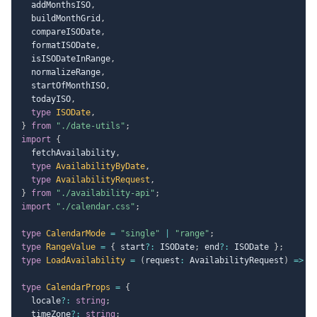
  addMonthsISO
,
  buildMonthGrid
,
  compareISODate
,
  formatISODate
,
  isISODateInRange
,
  normalizeRange
,
  startOfMonthISO
,
  todayISO
,
type
ISODate
,
}
from
"./date-utils"
;
import
{
  fetchAvailability
,
type
AvailabilityByDate
,
type
AvailabilityRequest
,
}
from
"./availability-api"
;
import
"./calendar.css"
;
type
CalendarMode
=
"single"
|
"range"
;
type
RangeValue
=
{
 start
?
:
 ISODate
;
 end
?
:
 ISODate 
}
;
type
LoadAvailability
=
(
request
:
 AvailabilityRequest
)
=>
P
type
CalendarProps
=
{
  locale
?
:
string
;
  timeZone
?
:
string
;