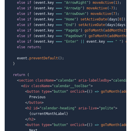
else
if
(
event
.
key 
===
"ArrowRight"
)
moveActive
(
1
)
;
else
if
(
event
.
key 
===
"ArrowUp"
)
moveActive
(
-
7
)
;
else
if
(
event
.
key 
===
"ArrowDown"
)
moveActive
(
7
)
;
else
if
(
event
.
key 
===
"Home"
)
setActiveDate
(
days
[
0
]
)
;
else
if
(
event
.
key 
===
"End"
)
setActiveDate
(
days
[
days
.
l
else
if
(
event
.
key 
===
"PageUp"
)
goToMonth
(
addMonthsISO
else
if
(
event
.
key 
===
"PageDown"
)
goToMonth
(
addMonthsI
else
if
(
event
.
key 
===
"Enter"
||
 event
.
key 
===
" "
)
co
else
return
;
    event
.
preventDefault
(
)
;
}
return
(
<
section
className
=
"
calendar
"
aria-labelledby
=
"
calendar
<
div
className
=
"
calendar__toolbar
"
>
<
button
type
=
"
button
"
onClick
=
{
(
)
=>
goToMonth
(
addM
          Previous

</
button
>
<
h2
id
=
"
calendar-heading
"
aria-live
=
"
polite
"
>
{
currentMonthLabel
}
</
h2
>
<
button
type
=
"
button
"
onClick
=
{
(
)
=>
goToMonth
(
addM
          Next
