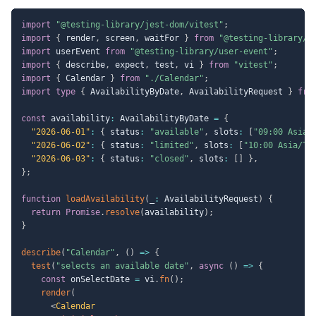
import
"@testing-library/jest-dom/vitest"
;
import
{
 render
,
 screen
,
 waitFor 
}
from
"@testing-library/r
import
 userEvent 
from
"@testing-library/user-event"
;
import
{
 describe
,
 expect
,
 test
,
 vi 
}
from
"vitest"
;
import
{
 Calendar 
}
from
"./Calendar"
;
import
type
{
 AvailabilityByDate
,
 AvailabilityRequest 
}
fro
const
 availability
:
 AvailabilityByDate 
=
{
"2026-06-01"
:
{
 status
:
"available"
,
 slots
:
[
"09:00 Asia/
"2026-06-02"
:
{
 status
:
"limited"
,
 slots
:
[
"10:00 Asia/To
"2026-06-03"
:
{
 status
:
"closed"
,
 slots
:
[
]
}
,
}
;
function
loadAvailability
(
_
:
 AvailabilityRequest
)
{
return
Promise
.
resolve
(
availability
)
;
}
describe
(
"Calendar"
,
(
)
=>
{
test
(
"selects an available date"
,
async
(
)
=>
{
const
 onSelectDate 
=
 vi
.
fn
(
)
;
render
(
<
Calendar