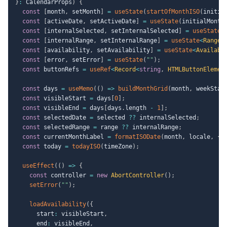
}
:
 CalendarProps
)
{
const
[
month
,
 setMonth
]
=
useState
(
startOfMonthISO
(
initia
const
[
activeDate
,
 setActiveDate
]
=
useState
(
initialMonth
const
[
internalSelected
,
 setInternalSelected
]
=
useState
<
const
[
internalRange
,
 setInternalRange
]
=
useState
<
RangeV
const
[
availability
,
 setAvailability
]
=
useState
<
Availabi
const
[
error
,
 setError
]
=
useState
(
""
)
;
const
 buttonRefs 
=
useRef
<
Record
<
string
,
 HTMLButtonElemen
const
 days 
=
useMemo
(
(
)
=>
buildMonthGrid
(
month
,
 weekStar
const
 visibleStart 
=
 days
[
0
]
;
const
 visibleEnd 
=
 days
[
days
.
length 
-
1
]
;
const
 selectedDate 
=
 selected 
??
 internalSelected
;
const
 selectedRange 
=
 range 
??
 internalRange
;
const
 currentMonthLabel 
=
formatISODate
(
month
,
 locale
,
{
 
const
 today 
=
todayISO
(
timeZone
)
;
useEffect
(
(
)
=>
{
const
 controller 
=
new
AbortController
(
)
;
setError
(
""
)
;
loadAvailability
(
{
      start
:
 visibleStart
,
      end
:
 visibleEnd
,