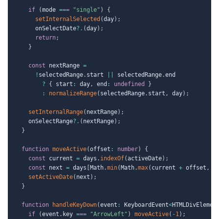
if
(
mode 
===
"single"
)
{
setInternalSelected
(
day
)
;
      onSelectDate
?.
(
day
)
;
return
;
}
const
 nextRange 
=
!
selectedRange
.
start 
||
 selectedRange
.
end

?
{
 start
:
 day
,
 end
:
undefined
}
:
normalizeRange
(
selectedRange
.
start
,
 day
)
;
setInternalRange
(
nextRange
)
;
    onSelectRange
?.
(
nextRange
)
;
}
function
moveActive
(
offset
:
number
)
{
const
 current 
=
 days
.
indexOf
(
activeDate
)
;
const
 next 
=
 days
[
Math
.
min
(
Math
.
max
(
current 
+
 offset
,
0
setActiveDate
(
next
)
;
}
function
handleKeyDown
(
event
:
 KeyboardEvent
<
HTMLDivElemen
if
(
event
.
key 
===
"ArrowLeft"
)
moveActive
(
-
1
)
;