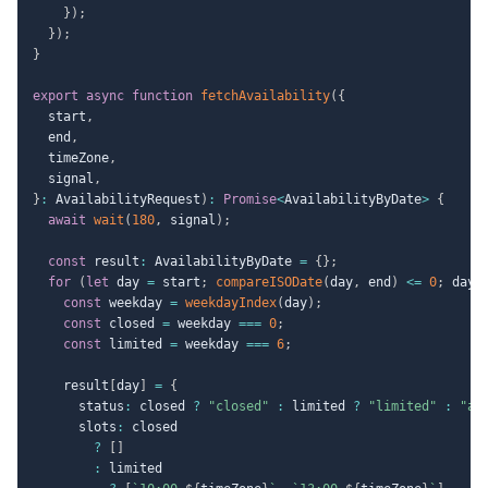
}
)
;
}
)
;
}
export
async
function
fetchAvailability
(
{
  start
,
  end
,
  timeZone
,
  signal
,
}
:
 AvailabilityRequest
)
:
Promise
<
AvailabilityByDate
>
{
await
wait
(
180
,
 signal
)
;
const
 result
:
 AvailabilityByDate 
=
{
}
;
for
(
let
 day 
=
 start
;
compareISODate
(
day
,
 end
)
<=
0
;
 day 
const
 weekday 
=
weekdayIndex
(
day
)
;
const
 closed 
=
 weekday 
===
0
;
const
 limited 
=
 weekday 
===
6
;
    result
[
day
]
=
{
      status
:
 closed 
?
"closed"
:
 limited 
?
"limited"
:
"av
      slots
:
 closed

?
[
]
:
 limited
