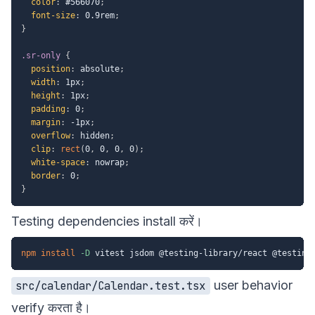
color
:
 #566070
;
font-size
:
 0.9rem
;
}
.sr-only
{
position
:
 absolute
;
width
:
 1px
;
height
:
 1px
;
padding
:
 0
;
margin
:
 -1px
;
overflow
:
 hidden
;
clip
:
rect
(
0
,
 0
,
 0
,
 0
)
;
white-space
:
 nowrap
;
border
:
 0
;
}
Testing dependencies install करें।
npm
install
-D
user behavior
src/calendar/Calendar.test.tsx
verify करता है।