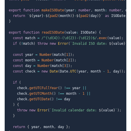
export
function
makeISODate
(
year
:
number
,
 month
:
number
,
 da
return
`
${
year
}
-
${
pad2
(
month
)
}
-
${
pad2
(
day
)
}
`
as
 ISODate
;
}
export
function
readISODate
(
value
:
 ISODate
)
{
const
 match 
=
/
^(\d{4})-(\d{2})-(\d{2})$
/
.
exec
(
value
)
;
if
(
!
match
)
throw
new
Error
(
`
Invalid ISO date: 
${
value
}
`
)
const
 year 
=
Number
(
match
[
1
]
)
;
const
 month 
=
Number
(
match
[
2
]
)
;
const
 day 
=
Number
(
match
[
3
]
)
;
const
 check 
=
new
Date
(
Date
.
UTC
(
year
,
 month 
-
1
,
 day
)
)
;
if
(
    check
.
getUTCFullYear
(
)
!==
 year 
||
    check
.
getUTCMonth
(
)
!==
 month 
-
1
||
    check
.
getUTCDate
(
)
!==
 day

)
{
throw
new
Error
(
`
Invalid calendar date: 
${
value
}
`
)
;
}
return
{
 year
,
 month
,
 day 
}
;