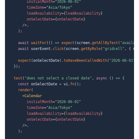
initialMonth
=
"
2026-06-01
"
timeZone
=
"
Asia/Tokyo
"
loadAvailability
=
{
loadAvailability
}
onSelectDate
=
{
onSelectDate
}
/>
,
)
;
await
waitFor
(
(
)
=>
expect
(
screen
.
getAllByText
(
"availab
await
 userEvent
.
click
(
screen
.
getByRole
(
"gridcell"
,
{
 na
expect
(
onSelectDate
)
.
toHaveBeenCalledWith
(
"2026-06-01"
)
}
)
;
test
(
"does not select a closed date"
,
async
(
)
=>
{
const
 onSelectDate 
=
 vi
.
fn
(
)
;
render
(
<
Calendar
initialMonth
=
"
2026-06-01
"
timeZone
=
"
Asia/Tokyo
"
loadAvailability
=
{
loadAvailability
}
onSelectDate
=
{
onSelectDate
}
/>
,
)
;