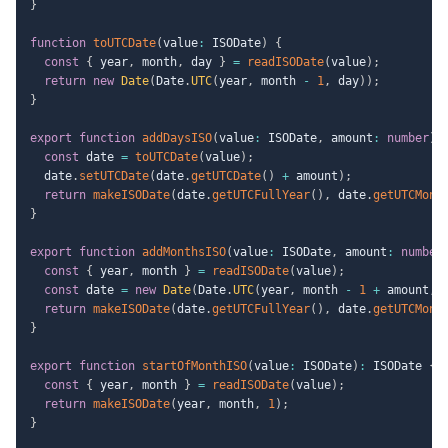
}
function
toUTCDate
(
value
:
 ISODate
)
{
const
{
 year
,
 month
,
 day 
}
=
readISODate
(
value
)
;
return
new
Date
(
Date
.
UTC
(
year
,
 month 
-
1
,
 day
)
)
;
}
export
function
addDaysISO
(
value
:
 ISODate
,
 amount
:
number
)
:
const
 date 
=
toUTCDate
(
value
)
;
  date
.
setUTCDate
(
date
.
getUTCDate
(
)
+
 amount
)
;
return
makeISODate
(
date
.
getUTCFullYear
(
)
,
 date
.
getUTCMont
}
export
function
addMonthsISO
(
value
:
 ISODate
,
 amount
:
number
const
{
 year
,
 month 
}
=
readISODate
(
value
)
;
const
 date 
=
new
Date
(
Date
.
UTC
(
year
,
 month 
-
1
+
 amount
,
return
makeISODate
(
date
.
getUTCFullYear
(
)
,
 date
.
getUTCMont
}
export
function
startOfMonthISO
(
value
:
 ISODate
)
:
 ISODate 
{
const
{
 year
,
 month 
}
=
readISODate
(
value
)
;
return
makeISODate
(
year
,
 month
,
1
)
;
}