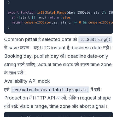
}
export
function
isISODateInRange
(
day
:
 ISODate
,
 start
?
:
 ISOD
if
(
!
start 
||
!
end
)
return
false
;
return
compareISODate
(
day
,
 start
)
>=
0
&&
compareISODate
(
}
Common pitfall है selected date को
toISOString()
से save करना। यह UTC instant है, business date नहीं।
Booking day, publish day और deadline date-only
string रहने चाहिए; actual time slots को अलग time zone
के साथ रखें।
Availability API mock
इसे
में रखें।
src/calendar/availability-api.ts
Production में HTTP API आएगी, लेकिन request shape
वही रखें: visible range, time zone और abort signal।