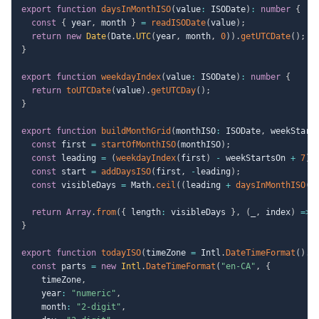
export
function
daysInMonthISO
(
value
:
 ISODate
)
:
number
{
const
{
 year
,
 month 
}
=
readISODate
(
value
)
;
return
new
Date
(
Date
.
UTC
(
year
,
 month
,
0
)
)
.
getUTCDate
(
)
;
}
export
function
weekdayIndex
(
value
:
 ISODate
)
:
number
{
return
toUTCDate
(
value
)
.
getUTCDay
(
)
;
}
export
function
buildMonthGrid
(
monthISO
:
 ISODate
,
 weekStart
const
 first 
=
startOfMonthISO
(
monthISO
)
;
const
 leading 
=
(
weekdayIndex
(
first
)
-
 weekStartsOn 
+
7
)
const
 start 
=
addDaysISO
(
first
,
-
leading
)
;
const
 visibleDays 
=
 Math
.
ceil
(
(
leading 
+
daysInMonthISO
(
f
return
Array
.
from
(
{
 length
:
 visibleDays 
}
,
(
_
,
 index
)
=>
}
export
function
todayISO
(
timeZone 
=
 Intl
.
DateTimeFormat
(
)
.
r
const
 parts 
=
new
Intl
.
DateTimeFormat
(
"en-CA"
,
{
    timeZone
,
    year
:
"numeric"
,
    month
:
"2-digit"
,