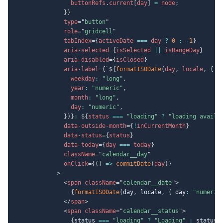
                buttonRefs
.
current
[
day
]
=
 node
;
}
}
type
=
"
button
"
role
=
"
gridcell
"
tabIndex
=
{
activeDate 
===
 day 
?
0
:
-
1
}
aria-selected
=
{
isSelected 
||
 isRangeDay
}
aria-disabled
=
{
isClosed
}
aria-label
=
{
`
${
formatISODate
(
day
,
 locale
,
{
                weekday
:
"long"
,
                year
:
"numeric"
,
                month
:
"long"
,
                day
:
"numeric"
,
}
)
}
: 
${
status 
===
"loading"
?
"loading availa
data-outside-month
=
{
!
inCurrentMonth
}
data-status
=
{
status
}
data-today
=
{
day 
===
 today
}
className
=
"
calendar__day
"
onClick
=
{
(
)
=>
commitDate
(
day
)
}
>
<
span
className
=
"
calendar__date
"
>
{
formatISODate
(
day
,
 locale
,
{
 day
:
"numeric
</
span
>
<
span
className
=
"
calendar__status
"
>
{
status 
===
"loading"
?
"Loading"
:
 status
}