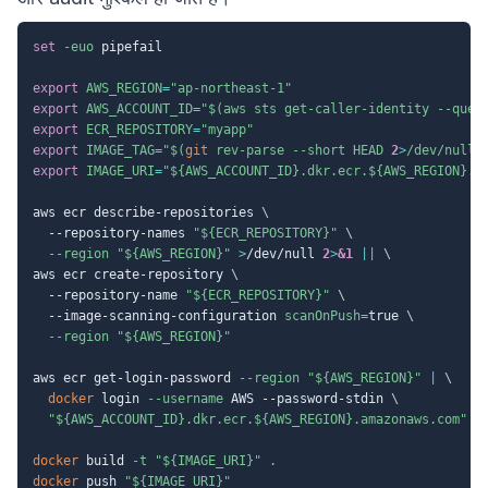
set
-euo
 pipefail

export
AWS_REGION
=
"ap-northeast-1"
export
AWS_ACCOUNT_ID
=
"
$(
aws sts get-caller-identity 
--quer
export
ECR_REPOSITORY
=
"myapp"
export
IMAGE_TAG
=
"
$(
git
 rev-parse 
--short
 HEAD 
2
>
/dev/null 
export
IMAGE_URI
=
"
${AWS_ACCOUNT_ID}
.dkr.ecr.
${AWS_REGION}
.a
aws ecr describe-repositories 
\
  --repository-names 
"
${ECR_REPOSITORY}
"
\
--region
"
${AWS_REGION}
"
>
/dev/null 
2
>
&1
||
\
aws ecr create-repository 
\
  --repository-name 
"
${ECR_REPOSITORY}
"
\
  --image-scanning-configuration 
scanOnPush
=
true 
\
--region
"
${AWS_REGION}
"
aws ecr get-login-password 
--region
"
${AWS_REGION}
"
|
\
docker
 login 
--username
 AWS --password-stdin 
\
"
${AWS_ACCOUNT_ID}
.dkr.ecr.
${AWS_REGION}
.amazonaws.com"
docker
 build 
-t
"
${IMAGE_URI}
"
.
docker
 push 
"
${IMAGE_URI}
"