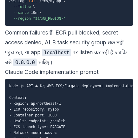
aws logs 
tail
 /ecs/myapp 
\
--follow
\
--since
 10m 
\
--region
"
${AWS_REGION}
"
Common failures हैं: ECR pull blocked, secret
access denied, ALB task security group तक नहीं
पहुंच रहा, या app
पर listen कर रही है जबकि
localhost
उसे
चाहिए।
0.0.0.0
Claude Code implementation prompt
Node.js API के लिए AWS ECS/Fargate deployment implementation बन
Context:

- Region: ap-northeast-1

- ECR repository: myapp

- Container port: 3000

- Health endpoint: /health

- ECS launch type: FARGATE

- Network mode: awsvpc
