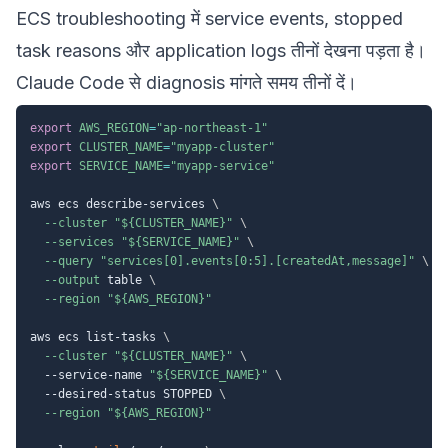
ECS troubleshooting में service events, stopped
task reasons और application logs तीनों देखना पड़ता है।
Claude Code से diagnosis मांगते समय तीनों दें।
export
AWS_REGION
=
"ap-northeast-1"
export
CLUSTER_NAME
=
"myapp-cluster"
export
SERVICE_NAME
=
"myapp-service"
aws ecs describe-services 
\
--cluster
"
${CLUSTER_NAME}
"
\
--services
"
${SERVICE_NAME}
"
\
--query
"services[0].events[0:5].[createdAt,message]"
\
--output
 table 
\
--region
"
${AWS_REGION}
"
aws ecs list-tasks 
\
--cluster
"
${CLUSTER_NAME}
"
\
  --service-name 
"
${SERVICE_NAME}
"
\
  --desired-status STOPPED 
\
--region
"
${AWS_REGION}
"