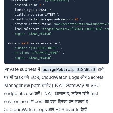
  --task-definition 
"
${TASK_FAMILY}
"
\
  --desired-count 
2
\
  --launch-type FARGATE 
\
  --platform-version LATEST 
\
  --health-check-grace-period-seconds 
90
\
  --network-configuration 
"awsvpcConfiguration={subnets=[
${
  --load-balancers 
"targetGroupArn=
${TARGET_GROUP_ARN}
,cont
--region
"
${AWS_REGION}
"
aws ecs 
wait
 services-stable 
\
--cluster
"
${CLUSTER_NAME}
"
\
--services
"
${SERVICE_NAME}
"
\
--region
"
${AWS_REGION}
"
Private subnets में
होने
assignPublicIp=DISABLED
पर भी task को ECR, CloudWatch Logs और Secrets
Manager तक path चाहिए। NAT Gateway या VPC
endpoints use करें। NAT आसान है, लेकिन छोटे test
environment में cost का बड़ा हिस्सा बन सकता है।
5. CloudWatch Logs और ECS events देखें