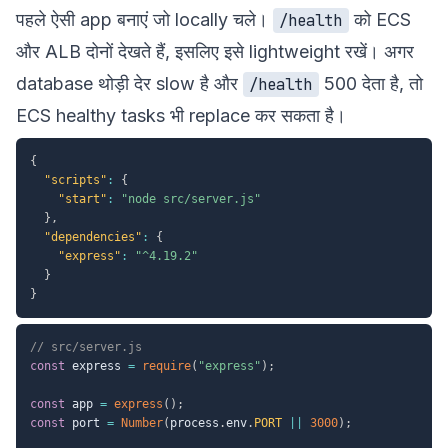
पहले ऐसी app बनाएं जो locally चले।
को ECS
/health
और ALB दोनों देखते हैं, इसलिए इसे lightweight रखें। अगर
database थोड़ी देर slow है और
500 देता है, तो
/health
ECS healthy tasks भी replace कर सकता है।
{
"scripts"
:
{
"start"
:
"node src/server.js"
}
,
"dependencies"
:
{
"express"
:
"^4.19.2"
}
}
// src/server.js
const
 express 
=
require
(
"express"
)
;
const
 app 
=
express
(
)
;
const
 port 
=
Number
(
process
.
env
.
PORT
||
3000
)
;