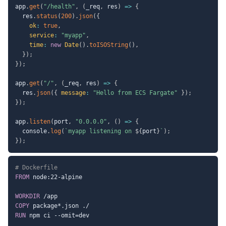
app
.
get
(
"/health"
,
(
_req
,
 res
)
=>
{
  res
.
status
(
200
)
.
json
(
{
ok
:
true
,
service
:
"myapp"
,
time
:
new
Date
(
)
.
toISOString
(
)
,
}
)
;
}
)
;
app
.
get
(
"/"
,
(
_req
,
 res
)
=>
{
  res
.
json
(
{
message
:
"Hello from ECS Fargate"
}
)
;
}
)
;
app
.
listen
(
port
,
"0.0.0.0"
,
(
)
=>
{
  console
.
log
(
`
myapp listening on 
${
port
}
`
)
;
}
)
;
# Dockerfile
FROM
 node:22-alpine
WORKDIR
 /app
COPY
 package*.json ./
RUN
 npm ci --omit=dev