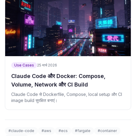
Use Cases
25 मार्च 2026
Claude Code और Docker: Compose,
Volume, Network और CI Build
Claude Code से Dockerfile, Compose, local setup और CI
image build सुरक्षित बनाएं।
#claude-code
#aws
#ecs
#fargate
#container