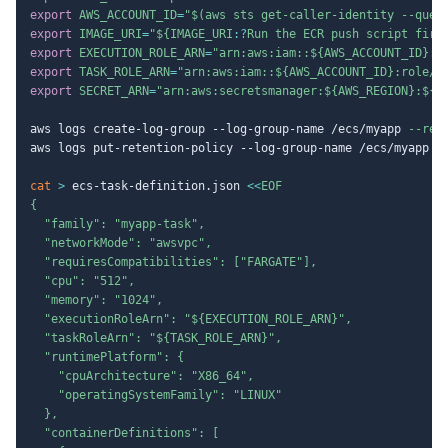
export
AWS_ACCOUNT_ID
=
"
$(
aws sts get-caller-identity 
--quer
export
IMAGE_URI
=
"
${IMAGE_URI
:?
Run the ECR push script firs
export
EXECUTION_ROLE_ARN
=
"arn:aws:iam::
${AWS_ACCOUNT_ID}
:r
export
TASK_ROLE_ARN
=
"arn:aws:iam::
${AWS_ACCOUNT_ID}
:role/m
export
SECRET_ARN
=
"arn:aws:secretsmanager:
${AWS_REGION}
:
${A
aws logs create-log-group --log-group-name /ecs/myapp 
--reg
aws logs put-retention-policy --log-group-name /ecs/myapp -
cat
>
 ecs-task-definition.json 
<<
EOF

{

  "family": "myapp-task",

  "networkMode": "awsvpc",

  "requiresCompatibilities": ["FARGATE"],

  "cpu": "512",

  "memory": "1024",

  "executionRoleArn": "
${EXECUTION_ROLE_ARN}
",

  "taskRoleArn": "
${TASK_ROLE_ARN}
",

  "runtimePlatform": {

    "cpuArchitecture": "X86_64",

    "operatingSystemFamily": "LINUX"

  },

  "containerDefinitions": [
