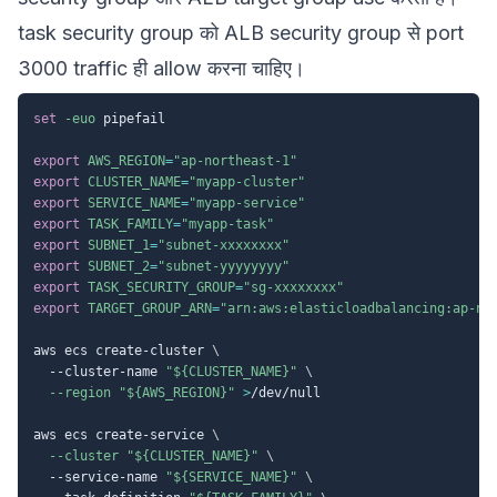
task security group को ALB security group से port
3000 traffic ही allow करना चाहिए।
set
-euo
 pipefail

export
AWS_REGION
=
"ap-northeast-1"
export
CLUSTER_NAME
=
"myapp-cluster"
export
SERVICE_NAME
=
"myapp-service"
export
TASK_FAMILY
=
"myapp-task"
export
SUBNET_1
=
"subnet-xxxxxxxx"
export
SUBNET_2
=
"subnet-yyyyyyyy"
export
TASK_SECURITY_GROUP
=
"sg-xxxxxxxx"
export
TARGET_GROUP_ARN
=
"arn:aws:elasticloadbalancing:ap-no
aws ecs create-cluster 
\
  --cluster-name 
"
${CLUSTER_NAME}
"
\
--region
"
${AWS_REGION}
"
>
/dev/null

aws ecs create-service 
\
--cluster
"
${CLUSTER_NAME}
"
\
  --service-name 
"
${SERVICE_NAME}
"
\