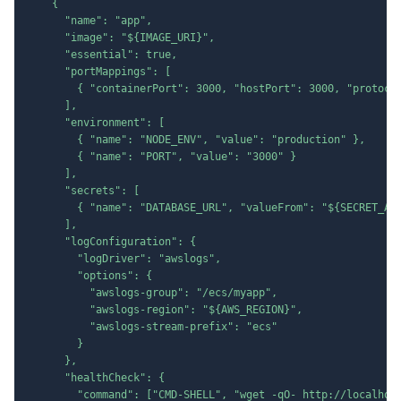
    {

      "name": "app",

      "image": "
${IMAGE_URI}
",

      "essential": true,

      "portMappings": [

        { "containerPort": 3000, "hostPort": 3000, "protocol
      ],

      "environment": [

        { "name": "NODE_ENV", "value": "production" },

        { "name": "PORT", "value": "3000" }

      ],

      "secrets": [

        { "name": "DATABASE_URL", "valueFrom": "
${SECRET_AR
      ],

      "logConfiguration": {

        "logDriver": "awslogs",

        "options": {

          "awslogs-group": "/ecs/myapp",

          "awslogs-region": "
${AWS_REGION}
",

          "awslogs-stream-prefix": "ecs"

        }

      },

      "healthCheck": {

        "command": ["CMD-SHELL", "wget -qO- http://localhost