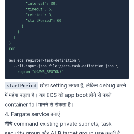
        "interval": 30,

        "timeout": 5,

        "retries": 3,

        "startPeriod": 60

      }

    }

  ]

}

EOF
aws ecs register-task-definition 
\
  --cli-input-json file://ecs-task-definition.json 
\
--region
"
${AWS_REGION}
"
छोटा setting लगता है, लेकिन debug करने
startPeriod
में महंगा पड़ता है। यह ECS को app boot होने से पहले
container fail मानने से रोकता है।
4. Fargate service बनाएं
नीचे command existing private subnets, task
security group और ALB target group use करती है।