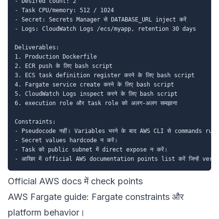
- Desired count: 2

- Task CPU/memory: 512 / 1024

- Secret: Secrets Manager से DATABASE_URL inject करें

- Logs: CloudWatch Logs /ecs/myapp, retention 30 days

Deliverables:

1. Production Dockerfile

2. ECR push के लिए bash script

3. ECS task definition register करने के लिए bash script

4. Fargate service create करने के लिए bash script

5. CloudWatch Logs inspect करने के लिए bash script

6. execution role और task role को अलग-अलग समझाना

Constraints:

- Pseudocode नहीं। Variables भरने के बाद AWS CLI से commands runna
- Secret values hardcode न करें।

- Task को public subnet में direct expose न करें।

Official AWS docs में check points
AWS Fargate guide
: Fargate constraints और
platform behavior।