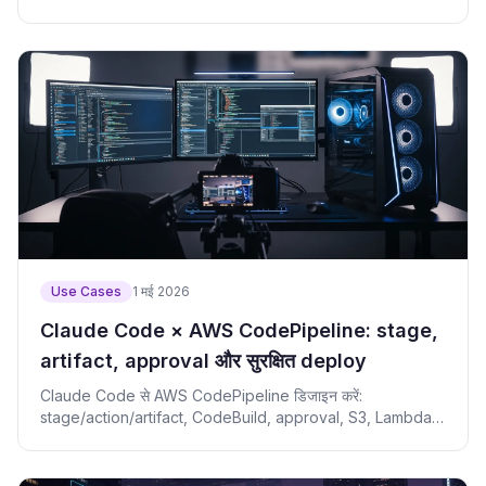
Use Cases
1 मई 2026
Claude Code × AWS CodePipeline: stage,
artifact, approval और सुरक्षित deploy
Claude Code से AWS CodePipeline डिजाइन करें:
stage/action/artifact, CodeBuild, approval, S3, Lambda
और failure जांच।