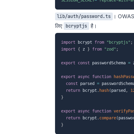
। OWASP 
lib/auth/password.ts
लिए
है।
bcryptjs
import
 bcrypt 
from
"bcryptjs"
;
import
{
 z 
}
from
"zod"
;
export
const
 passwordSchema 
=
 
export
async
function
hashPass
const
 parsed 
=
 passwordSchem
return
 bcrypt
.
hash
(
parsed
,
1
}
export
async
function
verifyPa
return
 bcrypt
.
compare
(
passwo
}