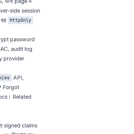
, यानी page में
erver-side session
र वह
HttpOnly
bcrypt password
AC, audit log
ty provider
API
,
kies
 Forgot
ocs
। Related
लिए signed claims