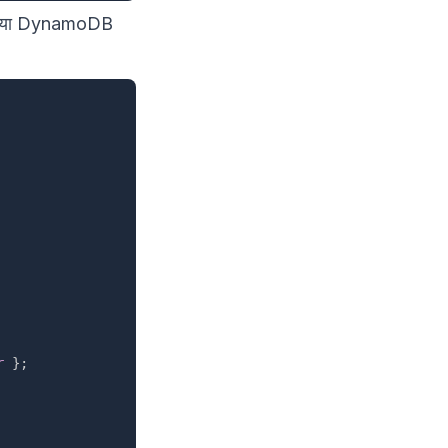
QL या DynamoDB
r
}
;