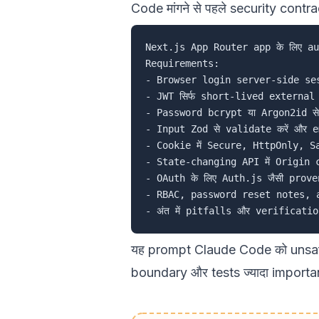
Code मांगने से पहले security contrac
Next.js App Router app के लिए au
Requirements:

- Browser login server-side ses
- JWT सिर्फ short-lived external A
- Password bcrypt या Argon2id से h
- Input Zod से validate करें और ema
- Cookie में Secure, HttpOnly, S
- State-changing API में Origin c
- OAuth के लिए Auth.js जैसी proven
- RBAC, password reset notes, au
यह prompt Claude Code को unsafe 
boundary और tests ज्यादा importan