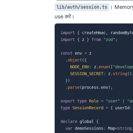
। Memor
lib/auth/session.ts
use करें।
import
{
 createHmac
,
 randomByt
import
{
 z 
}
from
"zod"
;
const
 env 
=
 z

.
object
(
{
NODE_ENV
:
 z
.
enum
(
[
"develop
SESSION_SECRET
:
 z
.
string
(
)
}
)
.
parse
(
process
.
env
)
;
export
type
Role
=
"user"
|
"a
type
SessionRecord
=
{
 userId
:
declare
 global 
{
var
 demoSessions
:
 Map
<
string