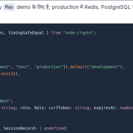
y
demo के लिए है; production में Redis, PostgreS
Map
es
,
 timingSafeEqual 
}
from
"node:crypto"
;
ment"
,
"test"
,
"production"
]
)
.
default
(
"development"
)
,
.
min
(
32
)
,
dmin"
;
string
;
 role
:
 Role
;
 csrfToken
:
string
;
 expiresAt
:
numbe
,
 SessionRecord
>
|
undefined
;