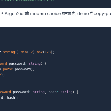
Argon2id को modern choice मानता है; demo में copy-past
z
.
string
(
)
.
min
(
12
)
.
max
(
128
)
;
word
(
password
:
string
)
{
a
.
parse
(
password
)
;
2
)
;
ssword
(
password
:
string
,
 hash
:
string
)
{
rd
,
 hash
)
;