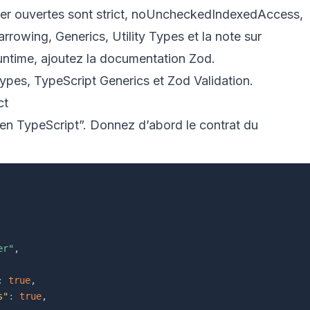
der ouvertes sont
strict
,
noUncheckedIndexedAccess
,
arrowing
,
Generics
,
Utility Types
et la note sur
runtime, ajoutez la
documentation Zod
.
Types
,
TypeScript Generics
et
Zod Validation
.
ct
 en TypeScript”. Donnez d’abord le contrat du
er"
,
:
true
,
s"
:
true
,