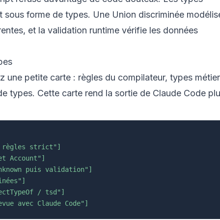
uit sous forme de types. Une Union discriminée modélis
entes, et la validation runtime vérifie les données
pes
 une petite carte : règles du compilateur, types métier
 de types. Cette carte rend la sortie de Claude Code pl
 règles strict"]
et Account"]
nknown puis validation"]
inées"]
ectTypeOf / tsd"]
evue avec Claude Code"]