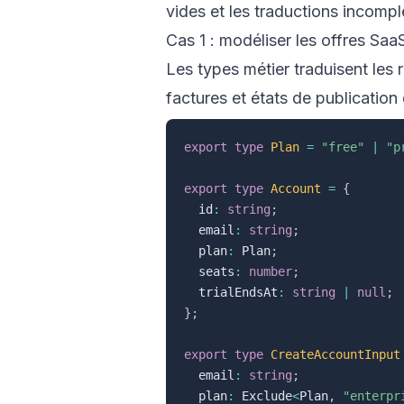
vides et les traductions incompl
Cas 1 : modéliser les offres Saa
Les types métier traduisent les 
factures et états de publication 
export
type
Plan
=
"free"
|
"p
export
type
Account
=
{
  id
:
string
;
  email
:
string
;
  plan
:
 Plan
;
  seats
:
number
;
  trialEndsAt
:
string
|
null
;
}
;
export
type
CreateAccountInput
  email
:
string
;
  plan
:
 Exclude
<
Plan
,
"enterpr