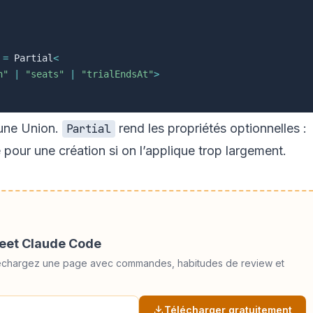
=
 Partial
<
n"
|
"seats"
|
"trialEndsAt"
>
une Union.
rend les propriétés optionnelles :
Partial
é pour une création si on l’applique trop largement.
heet Claude Code
téléchargez une page avec commandes, habitudes de review et
Télécharger gratuitement