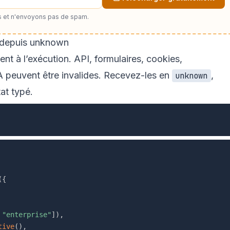
 et n'envoyons pas de spam.
I depuis unknown
nt à l’exécution. API, formulaires, cookies,
IA peuvent être invalides. Recevez-les en
,
unknown
tat typé.
(
{
"enterprise"
]
)
,
tive
(
)
,