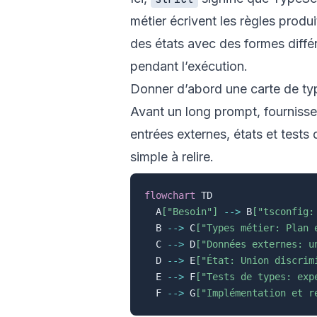
métier écrivent les règles prod
des états avec des formes différ
pendant l’exécution.
Donner d’abord une carte de ty
Avant un long prompt, fournissez
entrées externes, états et tests
simple à relire.
flowchart
 TD

  A
["Besoin"]
-->
 B
["tsconfig:
  B 
-->
 C
["Types métier: Plan 
  C 
-->
 D
["Données externes: u
  D 
-->
 E
["État: Union discrim
  E 
-->
 F
["Tests de types: exp
  F 
-->
 G
["Implémentation et r