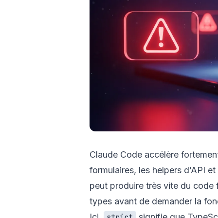
Claude Code accélère fortement
formulaires, les helpers d’API et 
peut produire très vite du code f
types avant de demander la fonc
Ici,
signifie que TypeSc
strict