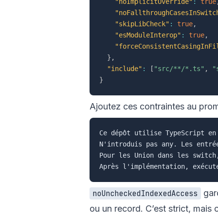
"noImplicitOverride"
:
true
"noFallthroughCasesInSwitc
"skipLibCheck"
:
true
,
"esModuleInterop"
:
true
,
"forceConsistentCasingInFi
}
,
"include"
:
[
"src/**/*.ts"
,
"
}
Ajoutez ces contraintes au pro
Ce dépôt utilise TypeScript en 
N'introduis pas any. Les entré
Pour les Union dans les switch
gard
noUncheckedIndexedAccess
ou un record. C’est strict, mais