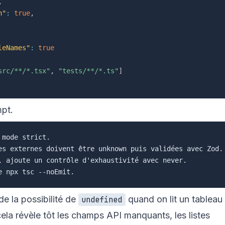
,
h"
:
true
,
leNames"
:
true
src/**/*.tsx"
,
"tests/**/*.ts"
]
mpt.
mode strict.

es externes doivent être unknown puis validées avec Zod.

, ajoute un contrôle d'exhaustivité avec never.

e la possibilité de
quand on lit un tableau
undefined
 cela révèle tôt les champs API manquants, les listes