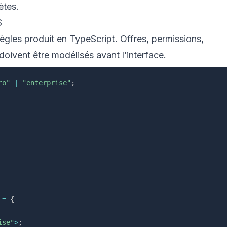
ètes.
S
règles produit en TypeScript. Offres, permissions,
doivent être modélisés avant l’interface.
ro"
|
"enterprise"
;
=
{
ise"
>
;