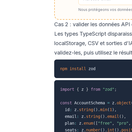
Nous protégeons vos données
Cas 2 : valider les données AP
Les types TypeScript disparaisse
localStorage, CSV et sorties d’
validez-les, puis utilisez le résul
npm
install
import
{
 z 
}
from
"zod"
;
const
 AccountSchema 
=
 z
.
object
  id
:
 z
.
string
(
)
.
min
(
1
)
,
  email
:
 z
.
string
(
)
.
email
(
)
,
  plan
:
 z
.
enum
(
[
"free"
,
"pro"
,
  seats
:
 z
.
number
(
)
.
int
(
)
.
posi