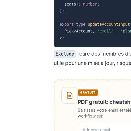
  seats
?
:
number
;
}
;
export
type
UpdateAccountInput
  Pick
<
Account
,
"email"
|
"pla
>
;
retire des membres d’
Exclude
utile pour une mise à jour, risqu
GRATUIT
PDF gratuit: cheats
Saisissez votre email et 
workflow sûr.