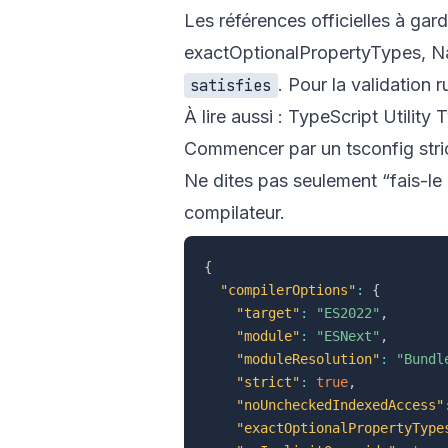
Les références officielles à gar
exactOptionalPropertyTypes
,
N
. Pour la validation 
satisfies
À lire aussi :
TypeScript Utility 
Commencer par un tsconfig stri
Ne dites pas seulement “fais-le
compilateur.
{
"compilerOptions"
:
{
"target"
:
"ES2022"
,
"module"
:
"ESNext"
,
"moduleResolution"
:
"Bundl
"strict"
:
true
,
"noUncheckedIndexedAccess"
"exactOptionalPropertyType