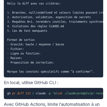
Relis le diff avec ces critères:

1.
2.
3.
4.
5.
 Cas de test manquants

-
-
-
-
-
 Proposition de correction:

En local, utilise GitHub CLI :
gh 
pr
diff
123
|
 claude 
-p
"
$(
cat
 .claude/prompts/pr-review
Avec GitHub Actions, limite l’automatisation à un