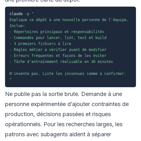
claude 
-p
"

Explique ce dépôt à une nouvelle personne de l'équipe.

Inclue:

- Répertoires principaux et responsabilités

- Commandes pour lancer, lint, test et build

- 3 premiers fichiers à lire

- Règles métier à vérifier avant de modifier

- Erreurs fréquentes et façons de les éviter

- Tâche d'entraînement réalisable en 30 minutes

N'invente pas. Liste les inconnues comme à confirmer.

"
Ne publie pas la sortie brute. Demande à une
personne expérimentée d’ajouter contraintes de
production, décisions passées et risques
opérationnels. Pour les recherches larges, les
patrons avec subagents
aident à séparer