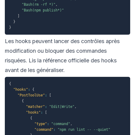
"Bash(rm -rf *)"
,
"Bash(npm publish*)"
]
}
}
Les hooks peuvent lancer des contrôles après
modification ou bloquer des commandes
risquées. Lis la
référence officielle des hooks
avant de les généraliser.
{
"hooks"
:
{
"PostToolUse"
:
[
{
"matcher"
:
"Edit|Write"
,
"hooks"
:
[
{
"type"
:
"command"
,
"command"
:
"npm run lint -- --quiet"