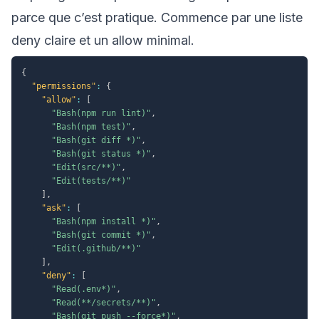
parce que c’est pratique. Commence par une liste
deny claire et un allow minimal.
{
"permissions"
:
{
"allow"
:
[
"Bash(npm run lint)"
,
"Bash(npm test)"
,
"Bash(git diff *)"
,
"Bash(git status *)"
,
"Edit(src/**)"
,
"Edit(tests/**)"
]
,
"ask"
:
[
"Bash(npm install *)"
,
"Bash(git commit *)"
,
"Edit(.github/**)"
]
,
"deny"
:
[
"Read(.env*)"
,
"Read(**/secrets/**)"
,
"Bash(git push --force*)"
,