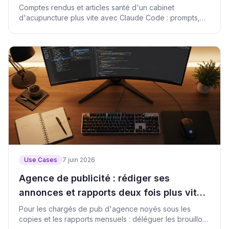
l'IA
Comptes rendus et articles santé d'un cabinet
d'acupuncture plus vite avec Claude Code : prompts,
checklist et script de contrôle.
Use Cases
7 juin 2026
Agence de publicité : rédiger ses
annonces et rapports deux fois plus vite
avec Claude Code
Pour les chargés de pub d'agence noyés sous les
copies et les rapports mensuels : déléguer les brouillons