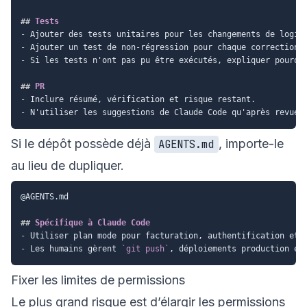
##
 Tests
-
-
-
 Si les tests n'ont pas pu être exécutés, expliquer pourquo
##
 PR
-
-
Si le dépôt possède déjà
, importe-le
AGENTS.md
au lieu de dupliquer.
@AGENTS.md

##
 Spécifique à Claude Code
-
-
 Les humains gèrent 
`git push`
Fixer les limites de permissions
Le plus grand risque est d’élargir les permissions