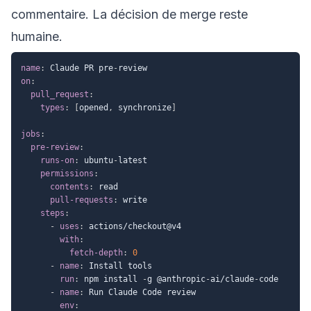
commentaire. La décision de merge reste
humaine.
name
:
 Claude PR pre
-
on
:
pull_request
:
types
:
[
opened
,
 synchronize
]
jobs
:
pre-review
:
runs-on
:
 ubuntu
-
latest

permissions
:
contents
:
 read

pull-requests
:
 write

steps
:
-
uses
:
 actions/checkout@v4

with
:
fetch-depth
:
0
-
name
:
 Install tools

run
:
 npm install 
-
g @anthropic
-
ai/claude
-
code

-
name
:
 Run Claude Code review

env
: