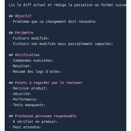
Lis le diff actuel et rédige la passation au format suivant.
##
 Objectif
-
 Problème que ce changement doit résoudre:

##
 Périmètre
-
-
 Fichiers non modifiés mais possiblement impactés:

##
 Vérification
-
-
-
 Résumé des logs d'échec:

##
 Points à regarder par le reviewer
-
-
-
-
 Tests manquants:

##
 Prochaine personne responsable
-
-