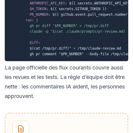
ANTHROPIC_API_KEY
:
 $
{
{
 secrets.ANTHROPIC_API_KEY 
GH_TOKEN
:
 $
{
{
 secrets.GITHUB_TOKEN 
}
}
PR_NUMBER
:
 $
{
{
 github.event.pull_request.number 
}
run
:
|
          gh pr diff "$PR_NUMBER" > /tmp/pr.diff

          claude -p "$(cat .claude/prompts/pr-review.md)
Diff
:
          $(cat /tmp/pr.diff)" 
>
 /tmp/claude
-
review.md

          gh pr comment "$PR_NUMBER" 
-
-
body
-
file /tmp/claud
La page officielle des
flux courants
couvre aussi
les revues et les tests. La règle d’équipe doit être
nette : les commentaires IA aident, les personnes
approuvent.