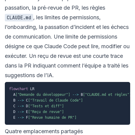
passation, la pré-revue de PR, les règles
, les limites de permissions,
CLAUDE.md
l’onboarding, la passation d’incident et les échecs
de communication. Une limite de permissions
désigne ce que Claude Code peut lire, modifier ou
exécuter. Un reçu de revue est une courte trace
dans la PR indiquant comment l’équipe a traité les
suggestions de l’IA.
flowchart
 LR

  A
["Demande du développeur"]
-->
 B
["CLAUDE.md et règles"]
  B 
-->
 C
["Travail de Claude Code"]
  C 
-->
 D
["Tests et diff"]
  D 
-->
 E
["Reçu de revue"]
  E 
-->
 F
["Revue humaine de PR"]
Quatre emplacements partagés