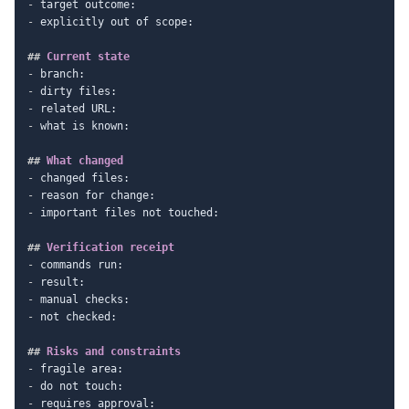
-
-
 explicitly out of scope:

##
 Current state
-
-
-
-
 what is known:

##
 What changed
-
-
-
 important files not touched:

##
 Verification receipt
-
-
-
-
 not checked:

##
 Risks and constraints
-
-
-
 requires approval:
