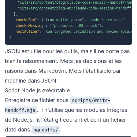
"site/src/content/blog/claude-code-session-handoff-temp
"site/src/content/blog-en/claude-code-session-handoff-t
]
,
"checksRun"
:
[
"frontmatter parse"
,
"code fence scan"
]
,
"checksMissing"
:
[
"production URL check"
]
,
"nextAction"
:
"Run targeted validation and review locale 
}
JSON est utile pour les outils, mais il ne porte pas
bien le raisonnement. Mets les décisions et les
raisons dans Markdown. Mets l’état lisible par
machine dans JSON.
Script Node.js exécutable
Enregistre ce fichier sous
scripts/write-
. Il n’utilise que les modules intégrés
handoff.mjs
de Node.js, lit l’état git courant et écrit un fichier
daté dans
.
handoffs/