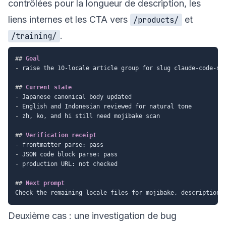
contrôlées pour la longueur de description, les
liens internes et les CTA vers
et
/products/
.
/training/
##
 Goal
-
 raise the 10-locale article group for slug claude-code-ses
##
 Current state
-
-
-
 zh, ko, and hi still need mojibake scan

##
 Verification receipt
-
-
-
 production URL: not checked

##
 Next prompt
Deuxième cas : une investigation de bug