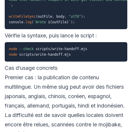
`
;
writeFileSync
(
outFile
,
 body
,
"utf8"
)
;
console
.
log
(
`
Wrote 
${
outFile
}
`
)
;
Vérifie la syntaxe, puis lance le script :
node
--check
node
Cas d’usage concrets
Premier cas : la publication de contenu
multilingue. Un même slug peut avoir des fichiers
japonais, anglais, chinois, coréen, espagnol,
français, allemand, portugais, hindi et indonésien.
La difficulté est de savoir quelles locales doivent
encore être relues, scannées contre le mojibake,