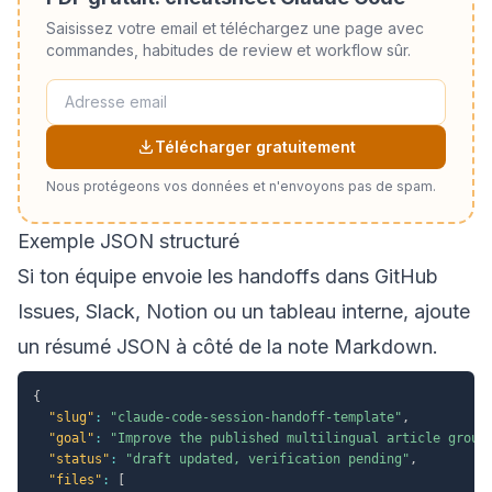
Saisissez votre email et téléchargez une page avec
commandes, habitudes de review et workflow sûr.
Télécharger gratuitement
Nous protégeons vos données et n'envoyons pas de spam.
Exemple JSON structuré
Si ton équipe envoie les handoffs dans GitHub
Issues, Slack, Notion ou un tableau interne, ajoute
un résumé JSON à côté de la note Markdown.
{
"slug"
:
"claude-code-session-handoff-template"
,
"goal"
:
"Improve the published multilingual article group
"status"
:
"draft updated, verification pending"
,
"files"
:
[