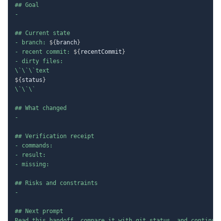
## Goal

-

## Current state

- branch: 
${
branch
}
- recent commit: 
${
recentCommit
}
- dirty files:

${
status
}
\`\`\`

## What changed

-

## Verification receipt

- commands:

- result:

- missing:

## Risks and constraints

-

## Next prompt
