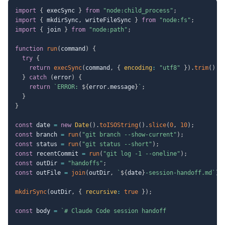
import
{
 execSync 
}
from
"node:child_process"
;
import
{
 mkdirSync
,
 writeFileSync 
}
from
"node:fs"
;
import
{
 join 
}
from
"node:path"
;
function
run
(
command
)
{
try
{
return
execSync
(
command
,
{
encoding
:
"utf8"
}
)
.
trim
(
)
|
}
catch
(
error
)
{
return
`
ERROR: 
${
error
.
message
}
`
;
}
}
const
 date 
=
new
Date
(
)
.
toISOString
(
)
.
slice
(
0
,
10
)
;
const
 branch 
=
run
(
"git branch --show-current"
)
;
const
 status 
=
run
(
"git status --short"
)
;
const
 recentCommit 
=
run
(
"git log -1 --oneline"
)
;
const
 outDir 
=
"handoffs"
;
const
 outFile 
=
join
(
outDir
,
`
${
date
}
-session-handoff.md
`
)
;
mkdirSync
(
outDir
,
{
recursive
:
true
}
)
;
const
 body 
=
`
# Claude Code session handoff
