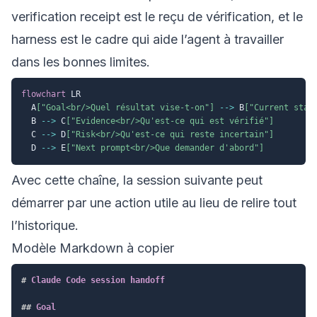
verification receipt est le reçu de vérification, et le
harness est le cadre qui aide l’agent à travailler
dans les bonnes limites.
flowchart
 LR

  A
["Goal<br/>Quel résultat vise-t-on"]
-->
 B
["Current stat
  B 
-->
 C
["Evidence<br/>Qu'est-ce qui est vérifié"]
  C 
-->
 D
["Risk<br/>Qu'est-ce qui reste incertain"]
  D 
-->
 E
["Next prompt<br/>Que demander d'abord"]
Avec cette chaîne, la session suivante peut
démarrer par une action utile au lieu de relire tout
l’historique.
Modèle Markdown à copier
#
 Claude Code session handoff
##
 Goal