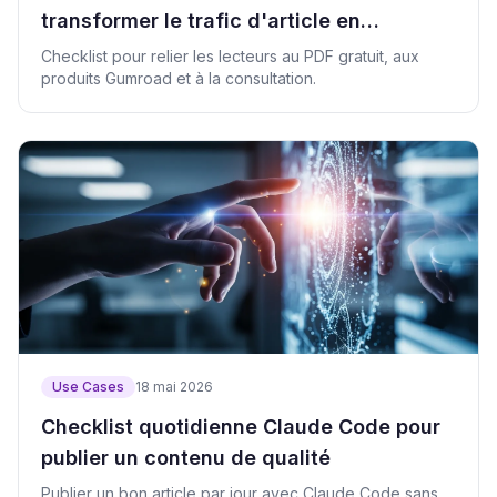
transformer le trafic d'article en
inscriptions et clics produit
Checklist pour relier les lecteurs au PDF gratuit, aux
produits Gumroad et à la consultation.
Use Cases
18 mai 2026
Checklist quotidienne Claude Code pour
publier un contenu de qualité
Publier un bon article par jour avec Claude Code sans