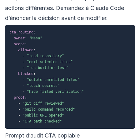
actions différentes. Demandez à Claude Code
d’énoncer la décision avant de modifier.
cta_routing
:
owner
:
"Masa"
scope
:
allowed
:
-
"read repository"
-
"edit selected files"
-
"run build or test"
blocked
:
-
"delete unrelated files"
-
"touch secrets"
-
"hide failed verification"
proof
:
-
"git diff reviewed"
-
"build command recorded"
-
"public URL opened"
-
"CTA path checked"
Prompt d’audit CTA copiable