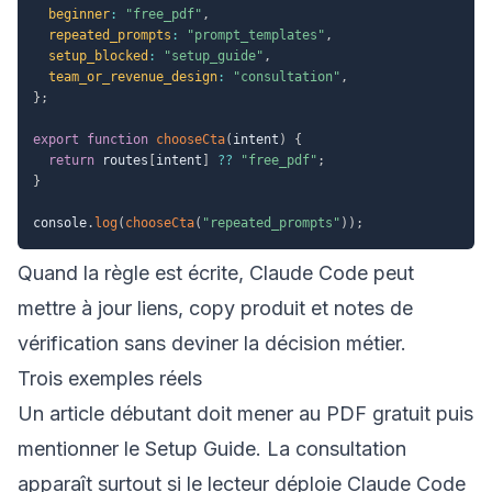
beginner
:
"free_pdf"
,
repeated_prompts
:
"prompt_templates"
,
setup_blocked
:
"setup_guide"
,
team_or_revenue_design
:
"consultation"
,
}
;
export
function
chooseCta
(
intent
)
{
return
 routes
[
intent
]
??
"free_pdf"
;
}
console
.
log
(
chooseCta
(
"repeated_prompts"
)
)
;
Quand la règle est écrite, Claude Code peut
mettre à jour liens, copy produit et notes de
vérification sans deviner la décision métier.
Trois exemples réels
Un article débutant doit mener au PDF gratuit puis
mentionner le Setup Guide. La consultation
apparaît surtout si le lecteur déploie Claude Code