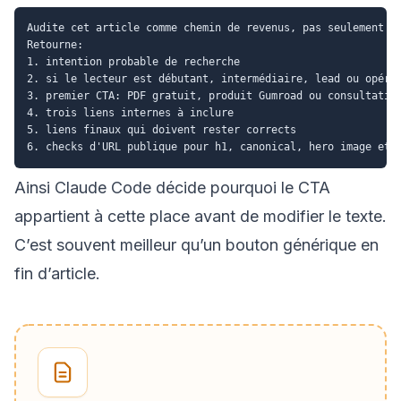
Audite cet article comme chemin de revenus, pas seulement co
Retourne:

1. intention probable de recherche

2. si le lecteur est débutant, intermédiaire, lead ou opérat
3. premier CTA: PDF gratuit, produit Gumroad ou consultation
4. trois liens internes à inclure

5. liens finaux qui doivent rester corrects

Ainsi Claude Code décide pourquoi le CTA
appartient à cette place avant de modifier le texte.
C’est souvent meilleur qu’un bouton générique en
fin d’article.