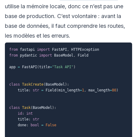
utilise la mémoire locale, donc ce n’est pas une
base de production. C’est volontaire : avant la
base de données, il faut comprendre les routes,
les modèles et les erreurs.
from
 fastapi 
import
 FastAPI
,
from
 pydantic 
import
 BaseModel
,
 Field

app 
=
 FastAPI
(
title
=
"Task API"
)
class
TaskCreate
(
BaseModel
)
:
    title
:
str
=
 Field
(
min_length
=
1
,
 max_length
=
80
)
class
Task
(
BaseModel
)
:
id
:
int
    title
:
str
    done
:
bool
=
False