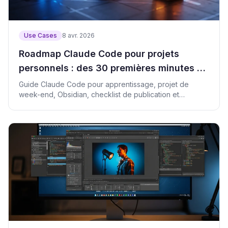
Use Cases
8 avr. 2026
Roadmap Claude Code pour projets
personnels : des 30 premières minutes à
la monétisation
Guide Claude Code pour apprentissage, projet de
week-end, Obsidian, checklist de publication et
monétisation.