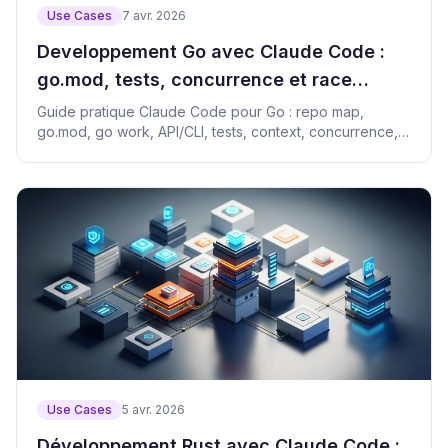
Use Cases
7 avr. 2026
Developpement Go avec Claude Code :
go.mod, tests, concurrence et race
detector
Guide pratique Claude Code pour Go : repo map,
go.mod, go work, API/CLI, tests, context, concurrence,
benchmarks.
Use Cases
5 avr. 2026
Développement Rust avec Claude Code :