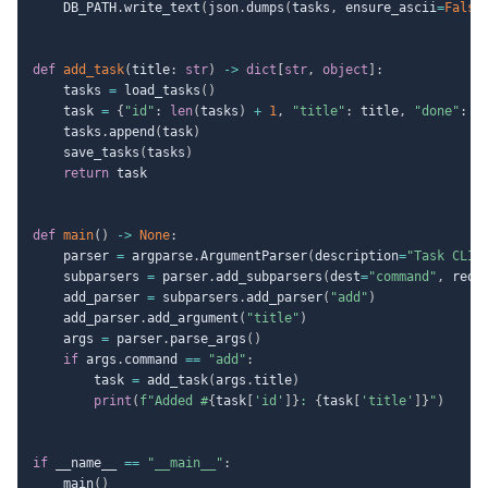
    DB_PATH
.
write_text
(
json
.
dumps
(
tasks
,
 ensure_ascii
=
False
def
add_task
(
title
:
str
)
-
>
dict
[
str
,
object
]
:
    tasks 
=
 load_tasks
(
)
    task 
=
{
"id"
:
len
(
tasks
)
+
1
,
"title"
:
 title
,
"done"
:
F
    tasks
.
append
(
task
)
    save_tasks
(
tasks
)
return
 task

def
main
(
)
-
>
None
:
    parser 
=
 argparse
.
ArgumentParser
(
description
=
"Task CLI"
    subparsers 
=
 parser
.
add_subparsers
(
dest
=
"command"
,
 requ
    add_parser 
=
 subparsers
.
add_parser
(
"add"
)
    add_parser
.
add_argument
(
"title"
)
    args 
=
 parser
.
parse_args
(
)
if
 args
.
command 
==
"add"
:
        task 
=
 add_task
(
args
.
title
)
print
(
f"Added #
{
task
[
'id'
]
}
: 
{
task
[
'title'
]
}
"
)
if
 __name__ 
==
"__main__"
:
    main
(
)