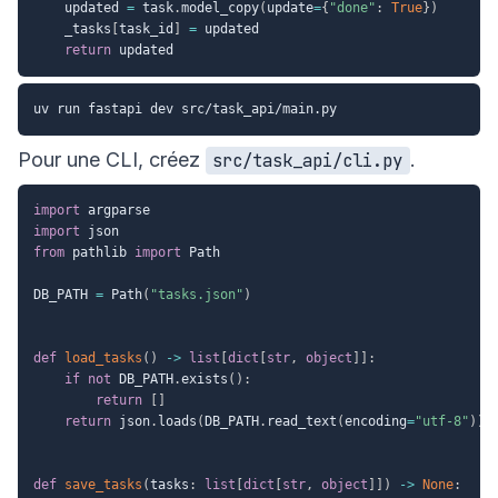
    updated 
=
 task
.
model_copy
(
update
=
{
"done"
:
True
}
)
    _tasks
[
task_id
]
=
 updated

return
Pour une CLI, créez
.
src/task_api/cli.py
import
import
from
 pathlib 
import
 Path

DB_PATH 
=
 Path
(
"tasks.json"
)
def
load_tasks
(
)
-
>
list
[
dict
[
str
,
object
]
]
:
if
not
 DB_PATH
.
exists
(
)
:
return
[
]
return
 json
.
loads
(
DB_PATH
.
read_text
(
encoding
=
"utf-8"
)
)
def
save_tasks
(
tasks
:
list
[
dict
[
str
,
object
]
]
)
-
>
None
: