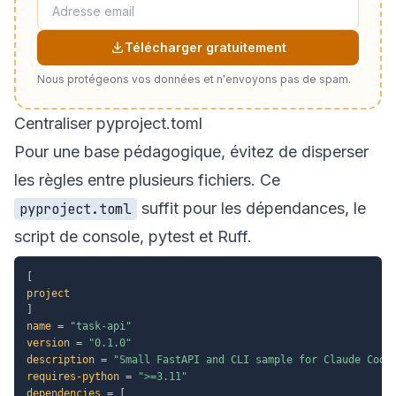
Télécharger gratuitement
Nous protégeons vos données et n'envoyons pas de spam.
Centraliser pyproject.toml
Pour une base pédagogique, évitez de disperser
les règles entre plusieurs fichiers. Ce
suffit pour les dépendances, le
pyproject.toml
script de console, pytest et Ruff.
[
project
]
name
=
"task-api"
version
=
"0.1.0"
description
=
"Small FastAPI and CLI sample for Claude Code
requires-python
=
">=3.11"
dependencies
=
[