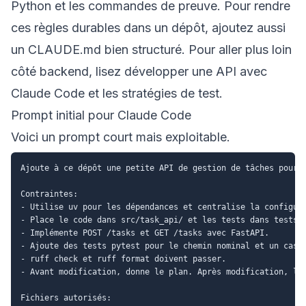
Python et les commandes de preuve. Pour rendre
ces règles durables dans un dépôt, ajoutez aussi
un
CLAUDE.md bien structuré
. Pour aller plus loin
côté backend, lisez
développer une API avec
Claude Code
et
les stratégies de test
.
Prompt initial pour Claude Code
Voici un prompt court mais exploitable.
Ajoute à ce dépôt une petite API de gestion de tâches pour P
Contraintes:

- Utilise uv pour les dépendances et centralise la configura
- Place le code dans src/task_api/ et les tests dans tests/.
- Implémente POST /tasks et GET /tasks avec FastAPI.

- Ajoute des tests pytest pour le chemin nominal et un cas 4
- ruff check et ruff format doivent passer.

- Avant modification, donne le plan. Après modification, lis
Fichiers autorisés:
