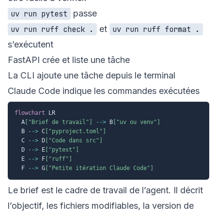
passe
uv run pytest
et
uv run ruff check .
uv run ruff format .
s’exécutent
FastAPI crée et liste une tâche
La CLI ajoute une tâche depuis le terminal
Claude Code indique les commandes exécutées
flowchart
 LR

  A
["Brief de travail"]
-->
 B
["uv ou venv"]
  B 
-->
 C
["pyproject.toml"]
  C 
-->
 D
["Code dans src"]
  D 
-->
 E
["pytest"]
  E 
-->
 F
["ruff"]
  F 
-->
 G
["Petite itération Claude Code"]
Le brief est le cadre de travail de l’agent. Il décrit
l’objectif, les fichiers modifiables, la version de