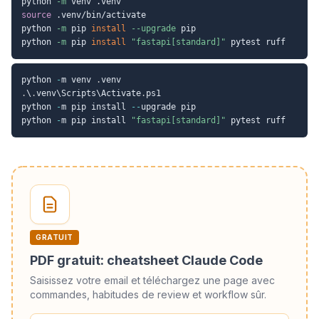
python 
-m
source
 .venv/bin/activate

python 
-m
 pip 
install
--upgrade
 pip

python 
-m
 pip 
install
"fastapi[standard]"
python 
-
m venv 
.
.
\
.
venv\Scripts\Activate
.
ps1

python 
-
m pip install 
--
upgrade pip

python 
-
m pip install 
"fastapi[standard]"
GRATUIT
PDF gratuit: cheatsheet Claude Code
Saisissez votre email et téléchargez une page avec
commandes, habitudes de review et workflow sûr.