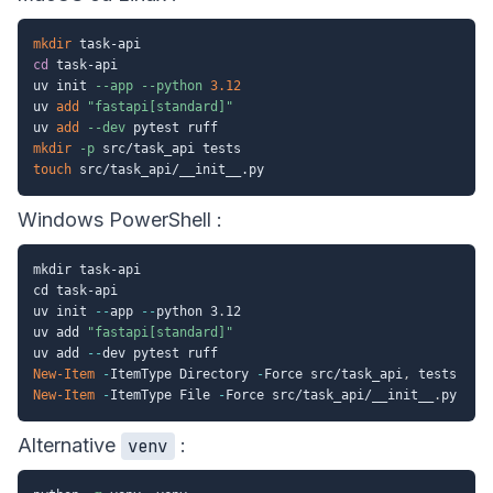
mkdir
cd
 task-api

uv init 
--app
--python
3.12
uv 
add
"fastapi[standard]"
uv 
add
--dev
mkdir
-p
touch
Windows PowerShell :
mkdir task-api

cd task-api

uv init 
--
app 
--
python 3
.
12

uv add 
"fastapi[standard]"
uv add 
--
New-Item
-
ItemType Directory 
-
Force src/task_api
,
New-Item
-
ItemType File 
-
Force src/task_api/__init__
.
Alternative
:
venv