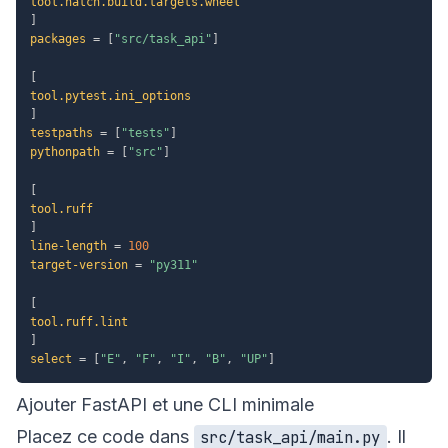
tool.hatch.build.targets.wheel
]
packages
=
[
"src/task_api"
]
[
tool.pytest.ini_options
]
testpaths
=
[
"tests"
]
pythonpath
=
[
"src"
]
[
tool.ruff
]
line-length
=
100
target-version
=
"py311"
[
tool.ruff.lint
]
select
=
[
"E"
,
"F"
,
"I"
,
"B"
,
"UP"
]
Ajouter FastAPI et une CLI minimale
Placez ce code dans
. Il
src/task_api/main.py