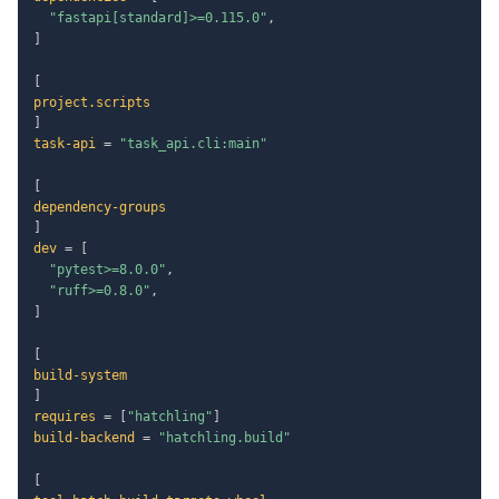
"fastapi[standard]>=0.115.0"
,
]
[
project.scripts
]
task-api
=
"task_api.cli:main"
[
dependency-groups
]
dev
=
[
"pytest>=8.0.0"
,
"ruff>=0.8.0"
,
]
[
build-system
]
requires
=
[
"hatchling"
]
build-backend
=
"hatchling.build"
[