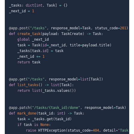
_tasks
:
dict
[
int
,
 Task
]
=
{
}
_next_id 
=
1
@app
.
post
(
"/tasks"
,
 response_model
=
Task
,
 status_code
=
201
)
def
create_task
(
payload
:
 TaskCreate
)
-
>
 Task
:
global
 _next_id

    task 
=
 Task
(
id
=
_next_id
,
 title
=
payload
.
title
)
    _tasks
[
task
.
id
]
=
 task

    _next_id 
+=
1
return
 task

@app
.
get
(
"/tasks"
,
 response_model
=
list
[
Task
]
)
def
list_tasks
(
)
-
>
list
[
Task
]
:
return
list
(
_tasks
.
values
(
)
)
@app
.
patch
(
"/tasks/{task_id}/done"
,
 response_model
=
Task
)
def
mark_done
(
task_id
:
int
)
-
>
 Task
:
    task 
=
 _tasks
.
get
(
task_id
)
if
 task 
is
None
:
raise
 HTTPException
(
status_code
=
404
,
 detail
=
"Task n