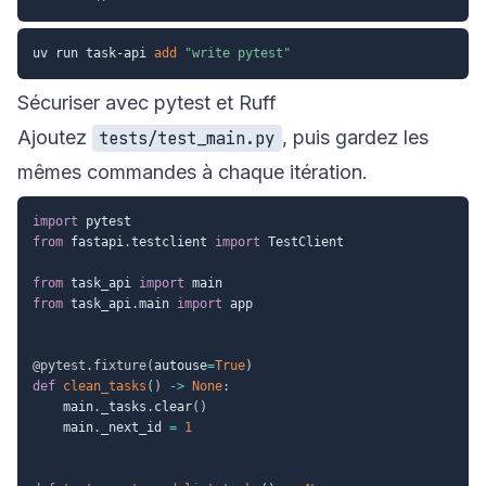
uv run task-api 
add
"write pytest"
Sécuriser avec pytest et Ruff
Ajoutez
, puis gardez les
tests/test_main.py
mêmes commandes à chaque itération.
import
from
 fastapi
.
testclient 
import
 TestClient

from
 task_api 
import
from
 task_api
.
main 
import
 app

@pytest
.
fixture
(
autouse
=
True
)
def
clean_tasks
(
)
-
>
None
:
    main
.
_tasks
.
clear
(
)
    main
.
_next_id 
=
1