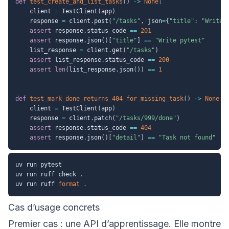
def
test_create_and_list_tasks
(
)
-
>
None
:
    client 
=
 TestClient
(
app
)
    response 
=
 client
.
post
(
"/tasks"
,
 json
=
{
"title"
:
"Write 
assert
 response
.
status_code 
==
201
assert
 response
.
json
(
)
[
"title"
]
==
"Write pytest"
    list_response 
=
 client
.
get
(
"/tasks"
)
assert
 list_response
.
status_code 
==
200
assert
len
(
list_response
.
json
(
)
)
==
1
def
test_mark_done_returns_404_for_missing_task
(
)
-
>
None
:
    client 
=
 TestClient
(
app
)
    response 
=
 client
.
patch
(
"/tasks/999/done"
)
assert
 response
.
status_code 
==
404
assert
 response
.
json
(
)
[
"detail"
]
==
"Task not found"
uv run pytest

uv run ruff check 
.
uv run ruff 
format
.
Cas d’usage concrets
Premier cas : une API d’apprentissage. Elle montre