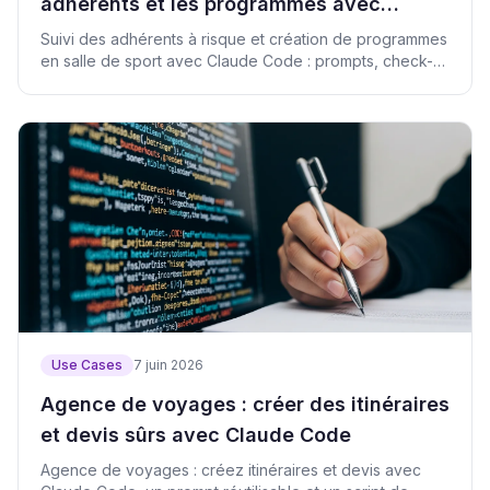
adhérents et les programmes avec
Claude Code
Suivi des adhérents à risque et création de programmes
en salle de sport avec Claude Code : prompts, check-
list et script de vérification.
Use Cases
7 juin 2026
Agence de voyages : créer des itinéraires
et devis sûrs avec Claude Code
Agence de voyages : créez itinéraires et devis avec