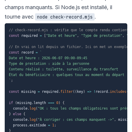
champs manquants. Si Node.js est installé, il
tourne avec
.
node check-record.mjs
// check-record.mjs : vérifie que le compte rendu contient 
const
 required 
=
[
"Date et heure"
,
"Type de prestation"
,
"C
// En vrai on lit depuis un fichier. Ici on met un exemple 
const
 record 
=
`
Date et heure : 2026-06-07 09:00-09:45

Type de prestation : aide à la personne

Contenu réalisé : toilette, surveillance du transfert

`
;
const
 missing 
=
 required
.
filter
(
(
key
)
=>
!
record
.
includes
(
k
if
(
missing
.
length 
===
0
)
{
  console
.
log
(
"OK : tous les champs obligatoires sont prése
}
else
{
  console
.
log
(
"À corriger : ces champs manquent ->"
,
 missin
  process
.
exitCode 
=
1
;
}