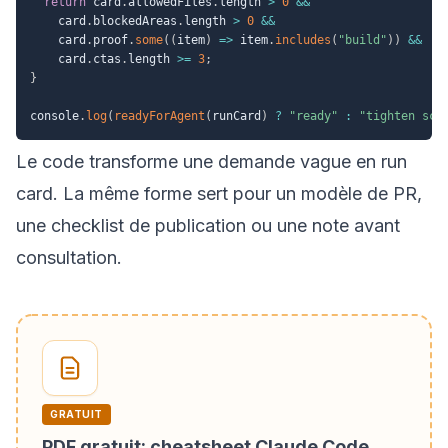
return
 card
.
allowedFiles
.
length 
>
0
&&
    card
.
blockedAreas
.
length 
>
0
&&
    card
.
proof
.
some
(
(
item
)
=>
 item
.
includes
(
"build"
)
)
&&
    card
.
ctas
.
length 
>=
3
;
}
console
.
log
(
readyForAgent
(
runCard
)
?
"ready"
:
"tighten sco
Le code transforme une demande vague en run
card. La même forme sert pour un modèle de PR,
une checklist de publication ou une note avant
consultation.
GRATUIT
PDF gratuit: cheatsheet Claude Code