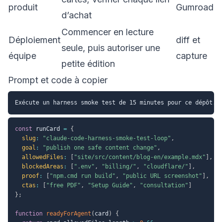
produit
Gumroad
d’achat
Commencer en lecture
Déploiement
diff et
seule, puis autoriser une
équipe
capture
petite édition
Prompt et code à copier
const
 runCard 
=
{
slug
:
"claude-code-harness-smoke-test-loop"
,
goal
:
"publish one safe content change"
,
allowedFiles
:
[
"site/src/content/blog-en/example.mdx"
]
,
blockedAreas
:
[
".env"
,
"billing/"
,
"cloudflare/"
]
,
proof
:
[
"npm.cmd run build"
,
"public URL screenshot"
]
,
ctas
:
[
"free PDF"
,
"Setup Guide"
,
"consultation"
]
}
;
function
readyForAgent
(
card
)
{