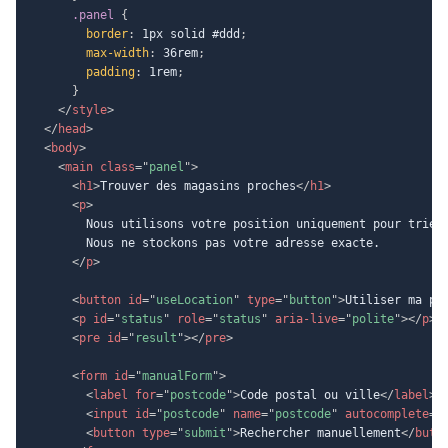
.panel
{
border
:
 1px solid #ddd
;
max-width
:
 36rem
;
padding
:
 1rem
;
}
</
style
>
</
head
>
<
body
>
<
main
class
=
"
panel
"
>
<
h1
>
Trouver des magasins proches
</
h1
>
<
p
>
        Nous utilisons votre position uniquement pour trier 
        Nous ne stockons pas votre adresse exacte.

</
p
>
<
button
id
=
"
useLocation
"
type
=
"
button
"
>
Utiliser ma po
<
p
id
=
"
status
"
role
=
"
status
"
aria-live
=
"
polite
"
>
</
p
>
<
pre
id
=
"
result
"
>
</
pre
>
<
form
id
=
"
manualForm
"
>
<
label
for
=
"
postcode
"
>
Code postal ou ville
</
label
>
<
input
id
=
"
postcode
"
name
=
"
postcode
"
autocomplete
=
"
<
button
type
=
"
submit
"
>
Rechercher manuellement
</
butt