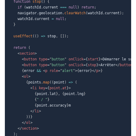
function
stop
(
)
{
if
(
watchId
.
current 
===
null
)
return
;
    navigator
.
geolocation
.
clearWatch
(
watchId
.
current
)
;
    watchId
.
current 
=
null
;
}
useEffect
(
(
)
=>
 stop
,
[
]
)
;
return
(
<
section
>
<
button
type
=
"
button
"
onClick
=
{
start
}
>
Démarrer le sui
<
button
type
=
"
button
"
onClick
=
{
stop
}
>
Arrêter
</
button
>
{
error 
&&
<
p
role
=
"
alert
"
>
{
error
}
</
p
>
}
<
ol
>
{
points
.
map
(
(
point
)
=>
(
<
li
key
=
{
point
.
at
}
>
{
point
.
lat
}
, 
{
point
.
lng
}
{
" / "
}
{
point
.
accuracy
}
m

</
li
>
)
)
}
</
ol
>
</
section
>
)
;