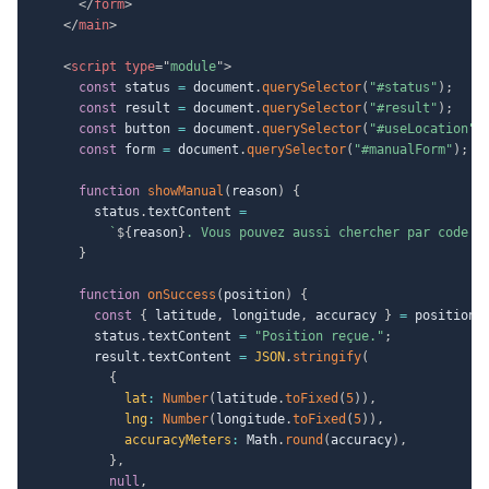
</
form
>
</
main
>
<
script
type
=
"
module
"
>
const
 status 
=
 document
.
querySelector
(
"#status"
)
;
const
 result 
=
 document
.
querySelector
(
"#result"
)
;
const
 button 
=
 document
.
querySelector
(
"#useLocation"
)
const
 form 
=
 document
.
querySelector
(
"#manualForm"
)
;
function
showManual
(
reason
)
{
        status
.
textContent 
=
`
${
reason
}
. Vous pouvez aussi chercher par code p
}
function
onSuccess
(
position
)
{
const
{
 latitude
,
 longitude
,
 accuracy 
}
=
 position
.
        status
.
textContent 
=
"Position reçue."
;
        result
.
textContent 
=
JSON
.
stringify
(
{
lat
:
Number
(
latitude
.
toFixed
(
5
)
)
,
lng
:
Number
(
longitude
.
toFixed
(
5
)
)
,
accuracyMeters
:
 Math
.
round
(
accuracy
)
,
}
,
null
,