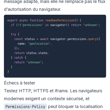
message adapté, mais elle ne remplace pas le flux
d’autorisation du navigateur.
export
async
function
readGeoPermission
(
)
{
if
(
!
(
"permissions"
in
 navigator
)
)
return
"unknown"
;
try
{
const
 status 
=
await
 navigator
.
permissions
.
query
(
{
      name
:
"geolocation"
,
}
)
;
return
 status
.
state
;
}
catch
{
return
"unknown"
;
}
}
Échecs à tester
Testez HTTP, HTTPS et iframe. Les navigateurs
modernes exigent un contexte sécurisé, et
peut bloquer la localisation
Permissions-Policy