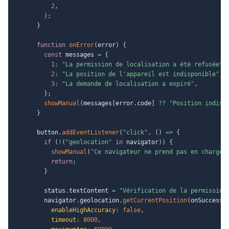
2
,
)
;
}
function
onError
(
error
)
{
const
 messages 
=
{
1
:
"La permission de localisation a été refusée"
,
2
:
"La position de l'appareil est indisponible"
,
3
:
"La demande de localisation a expiré"
,
}
;
showManual
(
messages
[
error
.
code
]
??
"Position indisp
}
      button
.
addEventListener
(
"click"
,
(
)
=>
{
if
(
!
(
"geolocation"
in
 navigator
)
)
{
showManual
(
"Ce navigateur ne prend pas en charge 
return
;
}
        status
.
textContent 
=
"Vérification de la permission
        navigator
.
geolocation
.
getCurrentPosition
(
onSuccess
,
enableHighAccuracy
:
false
,
timeout
:
8000
,