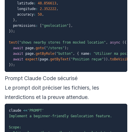
    latitude
:
48.856613
,
    longitude
:
2.352222
,
    accuracy
:
50
,
}
,
  permissions
:
[
"geolocation"
]
,
}
)
;
test
(
"shows nearby stores from mocked location"
,
async
(
{
 p
await
 page
.
goto
(
"/stores"
)
;
await
 page
.
getByRole
(
"button"
,
{
 name
:
"Utiliser ma posit
await
expect
(
page
.
getByText
(
"Position reçue"
)
)
.
toBeVisibl
}
)
;
Prompt Claude Code sécurisé
Le prompt doit préciser les fichiers, les
interdictions et la preuve attendue.
claude 
<<
'PROMPT'

Implement a beginner-friendly Geolocation feature.

Scope:
