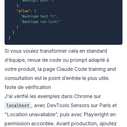
"Bash(git push *)"
]
,
"allow"
:
[
"Bash(npm test *)"
,
"Bash(npm run lint)"
]
}
}
Si vous voulez transformer cela en standard
d’équipe, revue de code ou prompt adapté à
votre produit, la page
Claude Code training and
consultation
est le point d’entrée le plus utile.
Note de vérification
J’ai vérifié les exemples dans Chrome sur
, avec DevTools Sensors sur Paris et
localhost
“Location unavailable”, puis avec Playwright en
permission accordée. Avant production, ajoutez