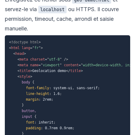
servez-le via
ou HTTPS. Il couvre
localhost
permission, timeout, cache, arrondi et saisie
manuelle.
<!
doctype
html
>
<
html
lang
=
"
fr
"
>
<
head
>
<
meta
charset
=
"
utf-8
"
/>
<
meta
name
=
"
viewport
"
content
=
"
width=device-width, init
<
title
>
Geolocation demo
</
title
>
<
style
>
body
{
font-family
:
 system-ui
,
 sans-serif
;
line-height
:
 1.6
;
margin
:
 2rem
;
}
button,

      input
{
font
:
 inherit
;
padding
:
 0.7rem 0.9rem
;
}