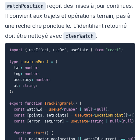
reçoit des mises à jour continues.
watchPosition
Il convient aux trajets et opérations terrain, pas à
une recherche ponctuelle. L’identifiant retourné
doit être nettoyé avec
.
clearWatch
import
{
 useEffect
,
 useRef
,
 useState 
}
from
"react"
;
type
LocationPoint
=
{
  lat
:
number
;
  lng
:
number
;
  accuracy
:
number
;
  at
:
string
;
}
;
export
function
TrackingPanel
(
)
{
const
 watchId 
=
useRef
<
number
|
null
>
(
null
)
;
const
[
points
,
 setPoints
]
=
useState
<
LocationPoint
[
]
>
(
[
]
)
const
[
error
,
 setError
]
=
useState
<
string
|
null
>
(
null
)
;
function
start
(
)
{
if
(
!
navigator
.
geolocation 
||
 watchId
.
current 
!==
null
)