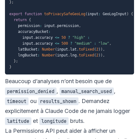
}
;
export
function
toPrivacySafeGeoLog
(
input
:
 GeoLogInput
)
{
return
{
    permission
:
 input
.
permission
,
    accuracyBucket
:
      input
.
accuracy 
<=
50
?
"high"
:
      input
.
accuracy 
<=
500
?
"medium"
:
"low"
,
    latBucket
:
Number
(
input
.
lat
.
toFixed
(
2
)
)
,
    lngBucket
:
Number
(
input
.
lng
.
toFixed
(
2
)
)
,
}
;
}
Beaucoup d’analyses n’ont besoin que de
,
,
permission_denied
manual_search_used
ou
. Demandez
timeout
results_shown
explicitement à Claude Code de ne jamais logger
et
bruts.
latitude
longitude
La Permissions API peut aider à afficher un