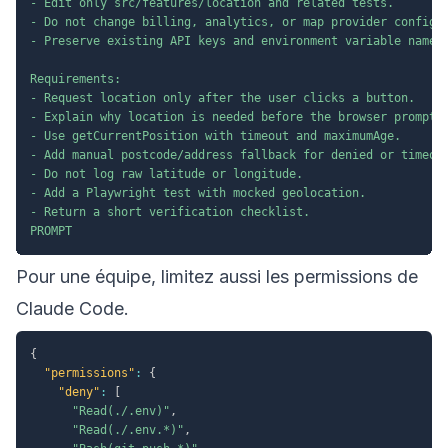
- Edit only src/features/location and related tests.

- Do not change billing, analytics, or map provider config.

- Preserve existing API keys and environment variable names.
Requirements:

- Request location only after the user clicks a button.

- Explain why location is needed before the browser prompt.

- Use getCurrentPosition with timeout and maximumAge.

- Add manual postcode/address fallback for denied or timeout
- Do not log raw latitude or longitude.

- Add a Playwright test with mocked geolocation.

- Return a short verification checklist.

PROMPT
Pour une équipe, limitez aussi les permissions de
Claude Code.
{
"permissions"
:
{
"deny"
:
[
"Read(./.env)"
,
"Read(./.env.*)"
,