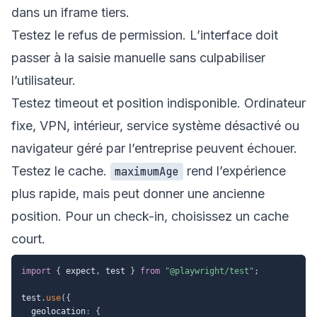
dans un iframe tiers.
Testez le refus de permission. L’interface doit
passer à la saisie manuelle sans culpabiliser
l’utilisateur.
Testez timeout et position indisponible. Ordinateur
fixe, VPN, intérieur, service système désactivé ou
navigateur géré par l’entreprise peuvent échouer.
Testez le cache.
rend l’expérience
maximumAge
plus rapide, mais peut donner une ancienne
position. Pour un check-in, choisissez un cache
court.
import
{
 expect
,
 test 
}
from
"@playwright/test"
;
test
.
use
(
{
  geolocation
:
{