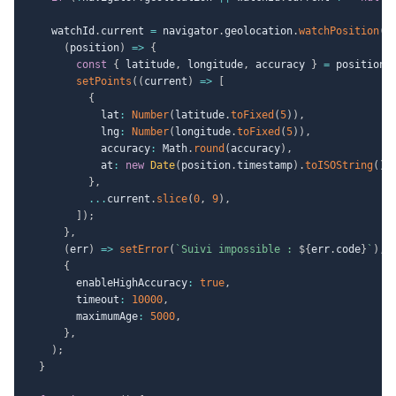
    watchId
.
current 
=
 navigator
.
geolocation
.
watchPosition
(
(
position
)
=>
{
const
{
 latitude
,
 longitude
,
 accuracy 
}
=
 position
.
setPoints
(
(
current
)
=>
[
{
            lat
:
Number
(
latitude
.
toFixed
(
5
)
)
,
            lng
:
Number
(
longitude
.
toFixed
(
5
)
)
,
            accuracy
:
 Math
.
round
(
accuracy
)
,
            at
:
new
Date
(
position
.
timestamp
)
.
toISOString
(
)
,
}
,
...
current
.
slice
(
0
,
9
)
,
]
)
;
}
,
(
err
)
=>
setError
(
`
Suivi impossible : 
${
err
.
code
}
`
)
,
{
        enableHighAccuracy
:
true
,
        timeout
:
10000
,
        maximumAge
:
5000
,
}
,
)
;
}