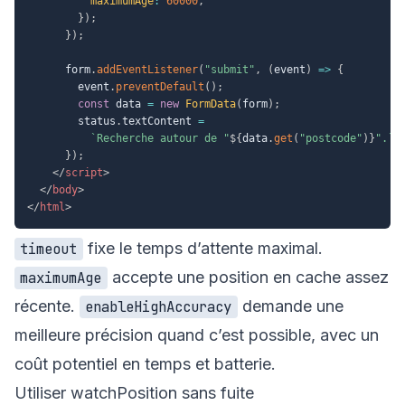
maximumAge
:
60000
,
}
)
;
}
)
;
      form
.
addEventListener
(
"submit"
,
(
event
)
=>
{
        event
.
preventDefault
(
)
;
const
 data 
=
new
FormData
(
form
)
;
        status
.
textContent 
=
`
Recherche autour de "
${
data
.
get
(
"postcode"
)
}
".
`
;
}
)
;
</
script
>
</
body
>
</
html
>
fixe le temps d’attente maximal.
timeout
accepte une position en cache assez
maximumAge
récente.
demande une
enableHighAccuracy
meilleure précision quand c’est possible, avec un
coût potentiel en temps et batterie.
Utiliser watchPosition sans fuite