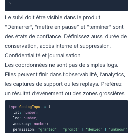
}
Le suivi doit être visible dans le produit.
“Démarrer”, “mettre en pause” et “terminer” sont
des états de confiance. Définissez aussi durée de
conservation, accès interne et suppression.
Confidentialité et journalisation
Les coordonnées ne sont pas de simples logs.
Elles peuvent finir dans l’observabilité, l’analytics,
les captures de support ou les replays. Préférez
un résultat d’événement ou des zones grossières.
type
GeoLogInput
=
{
  lat
:
number
;
  lng
:
number
;
  accuracy
:
number
;
  permission
:
"granted"
|
"prompt"
|
"denied"
|
"unknown"
;