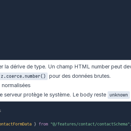
r la dérive de type. Un champ HTML number peut devenir
pour des données brutes.
z.coerce.number()
I normalisées
 le serveur protège le système. Le body reste
unknown
s
ontactFormData
}
from
"@/features/contact/contactSchema"