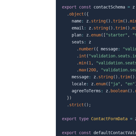
export
const
 contactSchema 
=
 z

.
object
(
{
    name
:
 z
.
string
(
)
.
trim
(
)
.
mi
    email
:
 z
.
string
(
)
.
trim
(
)
.
m
    plan
:
 z
.
enum
(
[
"starter"
,
"
    seats
:
 z

.
number
(
{
 message
:
"vali
.
int
(
"validation.seats.i
.
min
(
1
,
"validation.seat
.
max
(
200
,
"validation.se
    message
:
 z
.
string
(
)
.
trim
(
)
    locale
:
 z
.
enum
(
[
"ja"
,
"en"
    agreeToTerms
:
 z
.
boolean
(
)
.
}
)
.
strict
(
)
;
export
type
ContactFormData
=
 
export
const
 defaultContactVal