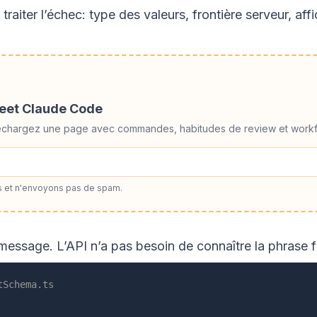
aiter l’échec: type des valeurs, frontière serveur, affi
heet Claude Code
éléchargez une page avec commandes, habitudes de review et workf
 et n'envoyons pas de spam.
ssage. L’API n’a pas besoin de connaître la phrase fina
tSchema.ts