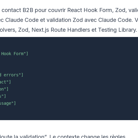
e contact B2B pour couvrir React Hook Form, Zod, valida
ec Claude Code
et
validation Zod avec Claude Code
. 
olvers
,
Zod
,
Next.js Route Handlers
et
Testing Library
.
 Hook Form"]
d errors"]
act"]
on"]
s"]
ssage"]
te la validation”. Le contexte change les règles.