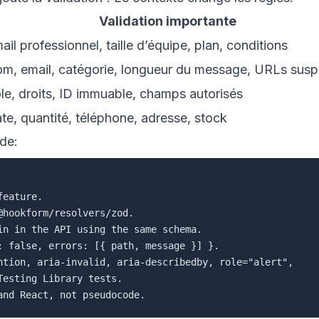
Validation importante
ail professionnel, taille d’équipe, plan, conditions
m, email, catégorie, longueur du message, URLs susp
le, droits, ID immuable, champs autorisés
te, quantité, téléphone, adresse, stock
de:
eature.

hookform/resolvers/zod.

in in the API using the same schema.

: false, errors: [{ path, message }] }.

ntion, aria-invalid, aria-describedby, role="alert",

esting Library tests.
