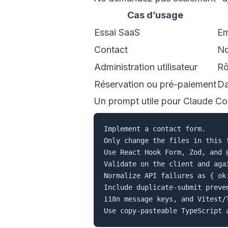
Cas d’usage
Essai SaaS
Em
Contact
No
Administration utilisateur
Rô
Réservation ou pré-paiement
Da
Un prompt utile pour Claude Co
Implement a contact form.

Only change the files in this f
Use React Hook Form, Zod, and @
Validate on the client and aga
Normalize API failures as { ok
Include duplicate-submit preve
i18n message keys, and Vitest/T