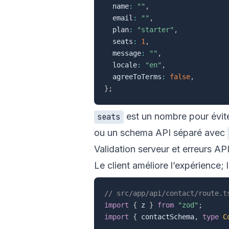
  name
:
""
,
  email
:
""
,
  plan
:
"starter"
,
  seats
:
1
,
  message
:
""
,
  locale
:
"en"
,
  agreeToTerms
:
false
,
}
;
est un nombre pour évite
seats
ou un schema API séparé avec
Validation serveur et erreurs AP
Le client améliore l’expérience;
// src/app/api/contact/route.t
import
{
 z 
}
from
"zod"
;
import
{
 contactSchema
,
type
C