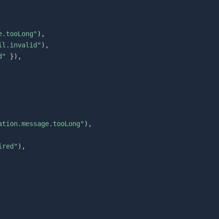
e.tooLong"
)
,
il.invalid"
)
,
d"
}
)
,
ation.message.tooLong"
)
,
ired"
)
,