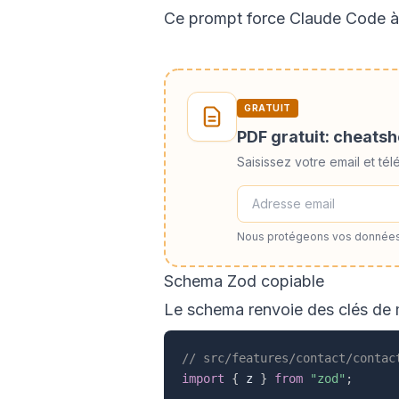
Ce prompt force Claude Code à tr
GRATUIT
PDF gratuit: cheats
Saisissez votre email et t
Nous protégeons vos données
Schema Zod copiable
Le schema renvoie des clés de me
// src/features/contact/contac
import
{
 z 
}
from
"zod"
;