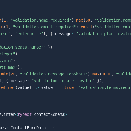
n
(
1
,
"validation.name.required"
)
.
max
(
60
,
"validation.nam
in
(
1
,
"validation.email.required"
)
.
email
(
"validation.ema
team"
,
"enterprise"
]
,
{
 message
:
"validation.plan.invali
dation.seats.number"
}
)
nteger"
)
s.min"
)
ats.max"
)
,
.
min
(
20
,
"validation.message.tooShort"
)
.
max
(
1000
,
"valid
]
,
{
 message
:
"validation.locale.invalid"
}
)
,
refine
(
(
value
)
=>
 value 
===
true
,
"validation.terms.requ
z
.
infer
<
typeof
 contactSchema
>
;
ues
:
 ContactFormData 
=
{