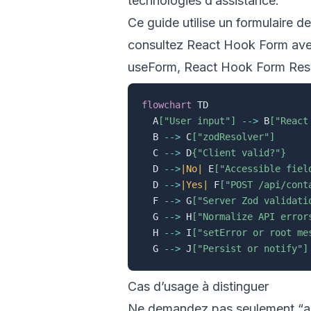
technologies d’assistance.
Ce guide utilise un formulaire d
consultez
React Hook Form av
useForm
,
React Hook Form Res
flowchart
 TD

  A
["User input"]
-->
 B
["React
  B 
-->
 C
["zodResolver"]
  C 
-->
 D
{"Client valid?"}
  D 
-->
|No|
 E
["Accessible fiel
  D 
-->
|Yes|
 F
["POST /api/cont
  F 
-->
 G
["Server Zod validati
  G 
-->
 H
["Normalize API error
  H 
-->
 I
["setError or root me
  G 
-->
 J
["Persist or notify"]
Cas d’usage à distinguer
Ne demandez pas seulement “ajou